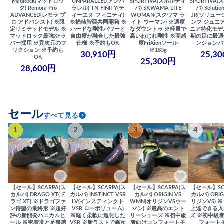
MadRock(マッドロッ
UNPARALLEL(アンパ
SPORTIVA(スポルティ
SPORTIVA
ク) Remora Pro
ラレル) TN-FINITY(テ
バ) SKWAMA LITE
バ) Solutio
ADVANCED(レモラ プ
ィーエヌ-フィニティ)
WOMAN(スクワマ ラ
JR(ソリュー
ロ アドバンスト) ※限
※楢崎智亜共同開発 ※
イト ウーマン) ※適度
ンプ ジュニア
定リミテッドモデル ※
ハードな剛性パワーと
なダウントゥ ※軽量で
ニア特化モデ
マッドロック最強XFラ
自由度が融合した最強
高いねじれ剛性 ※高感
期の足に最適
バー採用 ※異次元のフ
仕様 ※予約もOK
度FriXionソール
ンションバ
リクション ※予約も
※185g
30,910円
25,3
OK
25,300円
28,600円
セール
すべて見る
1
2
3
4
【セール】SCARPA(ス
【セール】SCARPA(ス
【セール】SCARPA(ス
【セール】SC
カルパ) DRAGO XT(ド
カルパ) INSTINCT VSR
カルパ) ORIGIN VS
カルパ) ORIG
ラゴ XT) ※ドラゴファ
LV(インスティンクト
WMN(オリジンVSウー
リジンVS) 
ン待望の最終形 ※超好
VSR ローボリューム)
マン) ※最高のエント
上達できる入
評の新開発ハニカムヒ
※軽く柔軟に進化した
リーシューズ ※初中級
ズ ※初中級
ール ※密着度と足裏感
VSR ※新ラストで異次
者向けコンフォートモ
フォート