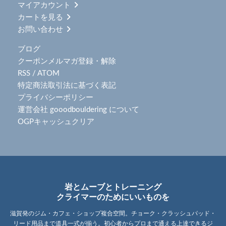
マイアカウント
カートを見る
お問い合わせ
ブログ
クーポンメルマガ登録・解除
RSS
/
ATOM
特定商法取引法に基づく表記
プライバシーポリシー
運営会社 gooodbouldering について
OGPキャッシュクリア
岩とムーブとトレーニング
クライマーのためにいいものを
滋賀発のジム・カフェ・ショップ複合空間。チョーク・クラッシュパッド・
リード用品まで道具一式が揃う。初心者からプロまで通える上達できるジ