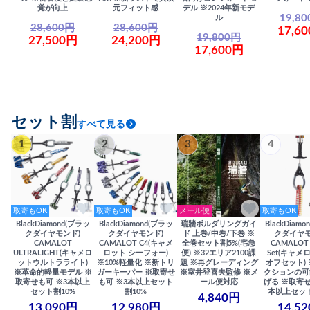
覚が向上
元フィット感
デル ※2024年新モデ
19,8
ル
28,600円
28,600円
17,6
19,800円
27,500円
24,200円
17,600円
セット割
すべて見る
1
2
3
4
取寄もOK
取寄もOK
メール便
取寄もOK
BlackDiamond(ブラッ
BlackDiamond(ブラッ
瑞牆ボルダリングガイ
BlackDiam
クダイヤモンド)
クダイヤモンド)
ド 上巻/中巻/下巻 ※
クダイヤモ
CAMALOT
CAMALOT C4(キャメ
全巻セット割5%(宅急
CAMALOT 
ULTRALIGHT(キャメロ
ロット シーフォー)
便) ※32エリア2100課
Set(キャメロ
ットウルトラライト)
※10%軽量化 ※新トリ
題 ※再グレーディング
オフセット)
※革命的軽量モデル ※
ガーキーパー ※取寄せ
※室井登喜夫監修 ※メ
クションの可
取寄せも可 ※3本以上
も可 ※3本以上セット
ール便対応
げる ※取寄せ
セット割10%
割10%
本以上セット
4,840円
13,090円
12,980円
14,5