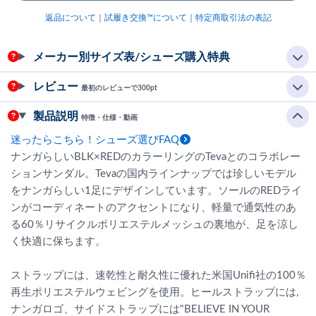
返品について
｜
試履き交換™について
｜
特定商取引法の表記
メーカー別サイズ表/シューズ購入特典
レビュー
最初のレビューで300pt
製品説明
特徴・仕様・動画
迷ったらこちら！シューズ選びFAQ
ナンガらしいBLK×REDのカラーリングのTevaとのコラボレー
ションサンダル。Tevaの国内ラインナップでは珍しいモデル
をナンガらしい1足にデザインしています。ソールのREDライ
ンがコーディネートのアクセントになり、軽量で通気性のあ
る60％リサイクルポリエステルメッシュの裏地が、足を涼し
く快適に保ちます。
ストラップには、速乾性と耐久性に優れた米国Unifi社の100％
再生ポリエステルウェビングを使用。ヒールストラップには,
ナンガロゴ、サイドストラップには"BELIEVE IN YOUR