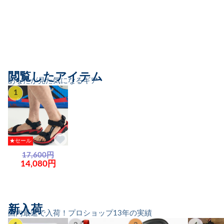
閲覧したアイテム
あなたが見た気になるギア
1
★セール
17,600円
14,080円
新入荷
国内最速で入荷！プロショップ13年の実績