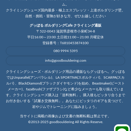
ム。
クライミングシューズ国内最多・極上エスプレッソ・上達ボルダリング壁。
自然・挑戦・冒険が好きな方、ぜひお越しください
グッぼる ボルダリングCafe クライミング通販
〒522-0043 滋賀県彦根市小泉町34-8
平日16:00～23:00 土日祝11:00～21:00 月曜定休
登録番号：T6810453874100
080 9994 5395
info@goodbouldering.com
クライミングシューズ・ボルダリング用品の通販ならグッぼるへ。グッぼる
ではUnparallel(アンパラレル)、LA SPORTIVA(スポルティバ)、SCARPA(スカ
ルパ) 、BlackDiamond(ブラックダイヤモンド)を始め、Beastmaker(ビースト
メーカー)、fazaBrush(ファザブラシ)など希少なメーカーも取り揃えていま
す。クライミングシューズ購入は「送料無料」。購入後もピッタリ合うまで
お付き合いする「試履き交換無料」。あなたにピッタリのギアを見つけて、
岩やジムでトレーニングに臨みましょう。
当サイトに掲載の画像および文書の無断転載は禁止です。
©2013-2025 goodbouldering All Rights Reserve.