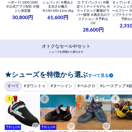
ーボード) 1000/2000
シュパッド) ※厚みと
ロ アドバンスト) ※限
タッフ) レギ
※公式アプリ対応 ※指
丈夫さが魅力
定リミテッドモデル ※
イジェニック
トレ決定版
※130×100×12cm 6kg
マッドロック最強XFラ
ールフリー 
バー採用 ※異次元のフ
ップクライマ
30,800円
61,600円
リクション ※予約も
予約も
OK
2,31
28,600円
オトクなセールやセット
シューズを特徴から探せます
★シューズを特徴から選ぶ
すべて見る
すべて
#ダウントゥ
#ターンイン
#ベルクロ
#レースアップ #
1
2
3
4
予約もOK
予約もOK