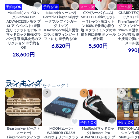
予約もOK
予約もOK
メール便
メール便
MadRock(マッドロッ
tataanz(タターンツ)
CXM(シーバイエム)
GUARD-TE
ク) Remora Pro
Portable Finger Grip(ポ
MOTTO T-shirt(モット
ックス) Cli
ADVANCED(レモラ プ
ータブル フィンガー
ー Tシャツ) ※コット
FingerTap
ロ アドバンスト) ※限
グリップ)
ン100%で最適な着心
グ フィンガー
定リミテッドモデル ※
※JazzySport×関川愛音
地 ※クライミングの本
19mm ※登
マッドロック最強XFラ
コラボ ※フィンガーリ
質を胸に表現 ※メール
ングが復活 
バー採用 ※異次元のフ
フトにも ※予約もOK
便対応
士接着で肌に
リクション ※予約も
メール便
6,820円
5,500円
OK
990
28,600円
ランキング
人気上昇中のギアをチェック！
1
2
3
4
予約もOK
予約もOK
Beastmaker(ビースト
MOON(ムーン)
MadRock(マッドロッ
FRICTIONL
メーカー)
WARRIOR CRASH
ク) Remora Pro
ションラボ) S
Fingerboard(フィンガ
PAD(ウォリアークラッ
ADVANCED(レモラ プ
Stuff(シー