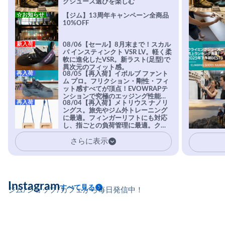
グシューズ選びを楽しむ
☆お知らせ
【ジム】13周年キャンペーン全商品
10%OFF
新入荷
08/06【セール】8月末まで！スカル
パ インスティンクト VSR LV。軽く柔
軟に進化したVSR。新ラスト(足型)で
異次元のフィット感。
再入荷
08/05【再入荷】イボルブ ファント
ム プロ。フリクション・剛性・フィ
ット感すべてが頂点！EVOWRAPテ
ンションで究極のエッジング性能を
再入荷
08/04【再入荷】メトリウス ナノリ
実現。進化系ラバーEvo-74はTRAX
ングス。旅先やジム外トレーニング
を凌駕する粘着力で極小ホールドに
に最適。フィンガーリフトにも対応
安心感。
し、指ごとの負荷管理に最適。クラ
イマーの指を本気で鍛えるギア。
さらに表示
Instagram
すべて見る
ジム/ショップ/カフェから毎日発信中！