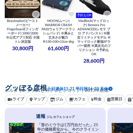
予約もOK
Beastmaker(ビースト
MOON(ムーン)
MadRock(マッドロッ
メーカー)
WARRIOR CRASH
ク) Remora Pro
Fingerboard(フィンガ
PAD(ウォリアークラッ
ADVANCED(レモラ プ
ーボード) 1000/2000
シュパッド) ※厚みと
ロ アドバンスト) ※限
※公式アプリ対応 ※指
丈夫さが魅力
定リミテッドモデル ※
トレ決定版
※130×100×12cm 6kg
マッドロック最強XFラ
バー採用 ※異次元のフ
30,800円
61,600円
リクション ※予約も
OK
28,600円
グッぼる彦根
土日連休11-21 平日祝16-23 月休
ボルダリングジムとカフェとショップ｜2013年創業
ライブ
マップ
ジム
カフェ
料金
営業日
速報
ジム カフェ ショップ
☆ブログ
「昔のミウラは1万円台だった」25
年の価格変化から、今のクライミン