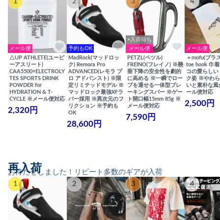
1
2
3
4
×入荷待ち
メール便
予約もOK
メール便
メール便
△UP ATHLETE(ユーピ
MadRock(マッドロッ
PETZL(ペツル)
＋mofu(プラ
ーアスリート)
ク) Remora Pro
FREINO(フレイノ) ※懸
toe hook 
CAA5500+ELECTROLY
ADVANCED(レモラ プ
垂下降の安全性を劇的
コの愛らしい
TES SPORTS DRINK
ロ アドバンスト) ※限
に高める ※一瞬でロー
ク姿 ※やわ
POWDER for
定リミテッドモデル ※
プを通せる一体型ブレ
いと素朴な風
HYDRATION & T-
マッドロック最強XFラ
ーキングスパー ※ゲー
ール便対応
CYCLE ※メール便対応
バー採用 ※異次元のフ
ト開口幅15mm 85g ※
2,500円
リクション ※予約も
メール便対応
2,320円
OK
7,590円
28,600円
再入荷
お待たせしました！リピート多数のギアが入荷
1
2
3
4