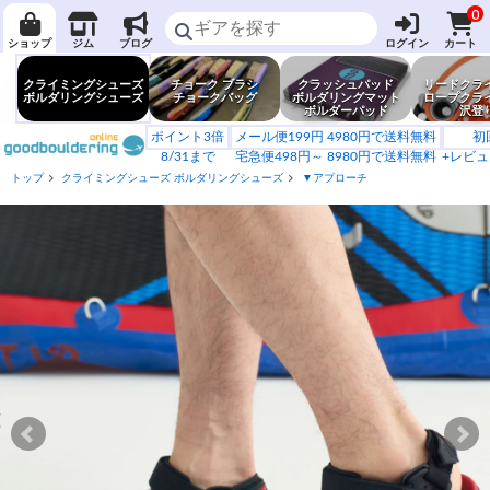
0
ショップ
ジム
ブログ
ログイン
カート
クライミングシューズ
チョーク ブラシ
クラッシュパッド
リードクラ
ボルダリングシューズ
チョークバッグ
ボルダリングマット
ロープクラ
ボルダーパッド
沢登
ポイント3倍
メール便199円 4980円で送料無料
初
8/31まで
宅急便498円～ 8980円で送料無料
+レビュ
トップ
クライミングシューズ ボルダリングシューズ
▼アプローチ