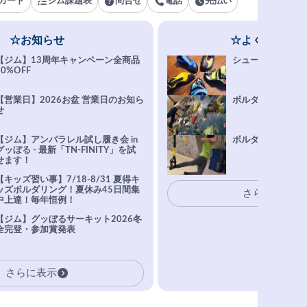
カード
ジム課題表
問合せ
電話
先払い
☆お知らせ
☆よくある質問
【ジム】13周年キャンペーン全商品
シューズ選びFAQ
10%OFF
【営業日】2026お盆 営業日のお知ら
ボルダリング上達Q
せ
【ジム】アンパラレル試し履き会 in
ボルダリングトレ
グッぼる - 最新「TN-FINITY」を試
せます！
【キッズ習い事】7/18-8/31 夏得キ
ッズボルダリング！夏休み45日間集
さらに表示
中上達！毎年恒例！
【ジム】グッぼるサーキット2026冬
全完登・参加賞発表
さらに表示