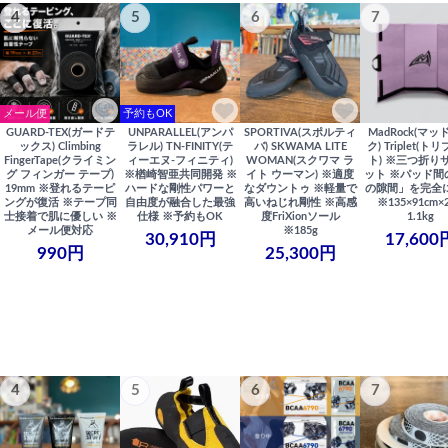
4
5
6
7
メール便
予約もOK
GUARD-TEX(ガードテ
UNPARALLEL(アンパ
SPORTIVA(スポルティ
MadRock(マッ
ックス) Climbing
ラレル) TN-FINITY(テ
バ) SKWAMA LITE
ク) Triplet(ト
FingerTape(クライミン
ィーエヌ-フィニティ)
WOMAN(スクワマ ラ
ト) ※三つ折り
グ フィンガー テープ)
※楢崎智亜共同開発 ※
イト ウーマン) ※適度
ット ※パッド間
19mm ※登れるテーピ
ハードな剛性パワーと
なダウントゥ ※軽量で
の隙間」を完全
ングが復活 ※テープ同
自由度が融合した最強
高いねじれ剛性 ※高感
※135×91cm×
士接着で肌に優しい ※
仕様 ※予約もOK
度FriXionソール
1.1kg
メール便対応
※185g
30,910円
17,600
990円
25,300円
4
5
6
7