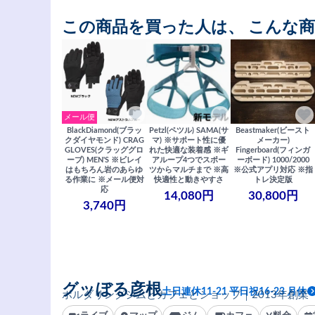
この商品を買った人は、 こんな
メール便
BlackDiamond(ブラッ
Petzl(ペツル) SAMA(サ
Beastmaker(ビースト
クダイヤモンド) CRAG
マ) ※サポート性に優
メーカー)
GLOVES(クラッググロ
れた快適な装着感 ※ギ
Fingerboard(フィンガ
ーブ) MEN'S ※ビレイ
アループ4つでスポー
ーボード) 1000/2000
はもちろん岩のあらゆ
ツからマルチまで ※高
※公式アプリ対応 ※指
る作業に ※メール便対
快適性と動きやすさ
トレ決定版
応
14,080円
30,800円
3,740円
グッぼる彦根
土日連休11-21 平日祝16-23 月休
ボルダリングジムとカフェとショップ｜2013年創業