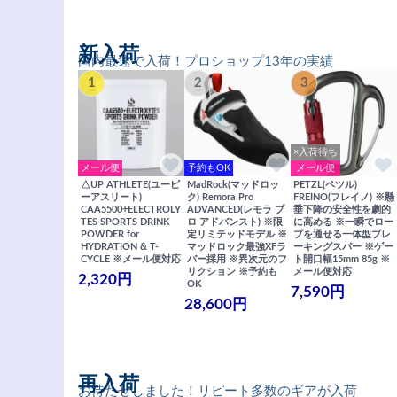
新入荷
国内最速で入荷！プロショップ13年の実績
1
2
3
×入荷待ち
メール便
予約もOK
メール便
△UP ATHLETE(ユーピ
MadRock(マッドロッ
PETZL(ペツル)
ーアスリート)
ク) Remora Pro
FREINO(フレイノ) ※懸
CAA5500+ELECTROLY
ADVANCED(レモラ プ
垂下降の安全性を劇的
TES SPORTS DRINK
ロ アドバンスト) ※限
に高める ※一瞬でロー
POWDER for
定リミテッドモデル ※
プを通せる一体型ブレ
HYDRATION & T-
マッドロック最強XFラ
ーキングスパー ※ゲー
CYCLE ※メール便対応
バー採用 ※異次元のフ
ト開口幅15mm 85g ※
リクション ※予約も
メール便対応
2,320円
OK
7,590円
28,600円
再入荷
お待たせしました！リピート多数のギアが入荷