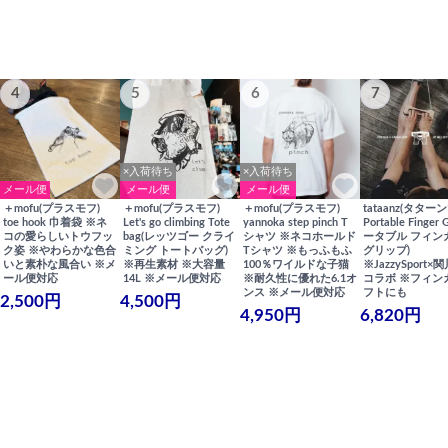
4
5
6
7
×入荷待ち
×入荷待ち
メール便
メール便
メール便
＋mofu(プラスモフ)
＋mofu(プラスモフ)
＋mofu(プラスモフ)
tataanz(タターン
toe hook 巾着袋 ※ネ
Let's go climbing Tote
yannoka step pinch T
Portable Finger 
コの愛らしいトウフッ
bag(レッツゴー クライ
シャツ ※ネコホールド
ータブル フィン
ク姿 ※やわらかな色合
ミング トートバッグ)
Tシャツ ※もっふもふ
グリップ)
いと素朴な風合い ※メ
※再生素材 ※大容量
100％ワイルドな子猫
※JazzySport
ール便対応
14L ※メール便対応
※耐久性に優れた6.1オ
コラボ ※フィン
ンス ※メール便対応
フトにも
2,500円
4,500円
4,950円
6,820円