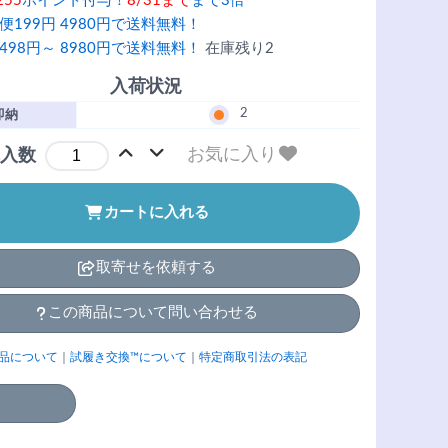
255
ポイント付与！
8/31まで
まで3倍
便199円 4980円で送料無料！
498円～ 8980円で送料無料！
在庫残り2
入荷状況
2
即納
お気に入り
入数
カートに入れる
取寄せを依頼する
この商品について問い合わせる
品について
｜
試履き交換™について
｜
特定商取引法の表記