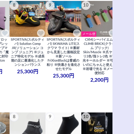
8
9
10
11
メール便
ドロッ
SPORTIVA(スポルティ
SPORTIVA(スポルティ
CXM(シーバイエム)
SoiLL(ソイ
リプレッ
バ) Solution Comp
バ) SKWAMA LITE(ス
CLIMB BRICK(クライ
Boulde
サブマ
JR(ソリューション コ
クワマ ライト) ※素材
ム ブリック)
クボルダー1
の「魔
ンプ ジュニア) ※ジュ
から見直した価格設定
Skin/Muscle ※爪ヤス
Boris
に封印
ニア特化モデル ※成長
※新ソール
リ2色/指トレ2色 ※蓄
Saberi×F
2cm
期の足に最適化したテ
FriXionBlackは脅威の
光キーホルダー ※可愛
コラ
ンションバランス
粘り ※快適さを進化さ
いのにちゃんと使える
29,
せたモデル
※岩場で光る ※メール
円
25,300円
便対応
25,300円
2,200円
8
9
10
11