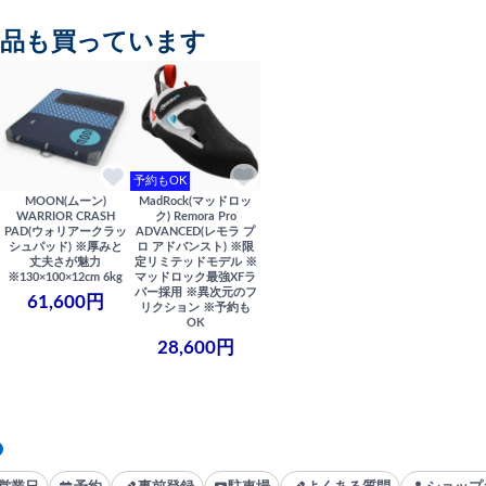
商品も買っています
予約もOK
MOON(ムーン)
MadRock(マッドロッ
WARRIOR CRASH
ク) Remora Pro
PAD(ウォリアークラッ
ADVANCED(レモラ プ
シュパッド) ※厚みと
ロ アドバンスト) ※限
丈夫さが魅力
定リミテッドモデル ※
※130×100×12cm 6kg
マッドロック最強XFラ
バー採用 ※異次元のフ
61,600円
リクション ※予約も
OK
28,600円