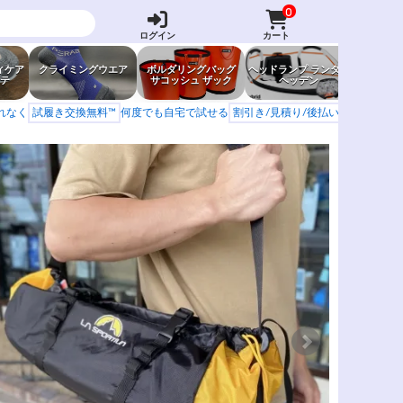
0
ログイン
カート
ィケア
クライミングウエア
ボルダリングバッグ
ヘッドランプ ランタン
防虫グッ
テ
サコッシュ ザック
ヘッデン
岩場ア
もれなく
試履き交換無料™
何度でも自宅で試せる
割引き/見積り/後払い
学校 山岳会