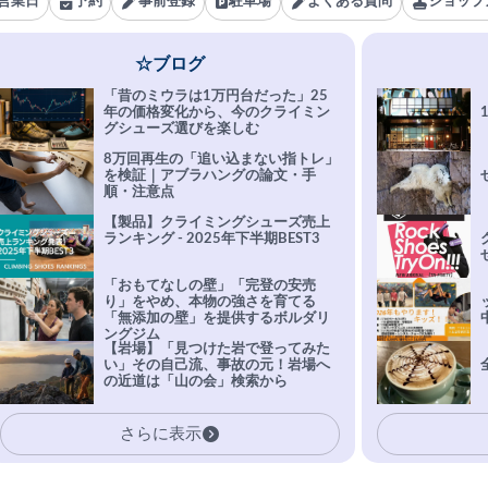
営業日
予約
事前登録
駐車場
よくある質問
ショップ
☆ブログ
「昔のミウラは1万円台だった」25
年の価格変化から、今のクライミン
グシューズ選びを楽しむ
8万回再生の「追い込まない指トレ」
を検証｜アブラハングの論文・手
順・注意点
【製品】クライミングシューズ売上
ランキング - 2025年下半期BEST3
「おもてなしの壁」「完登の安売
り」をやめ、本物の強さを育てる
「無添加の壁」を提供するボルダリ
ングジム
【岩場】「見つけた岩で登ってみた
い」その自己流、事故の元！岩場へ
の近道は「山の会」検索から
さらに表示