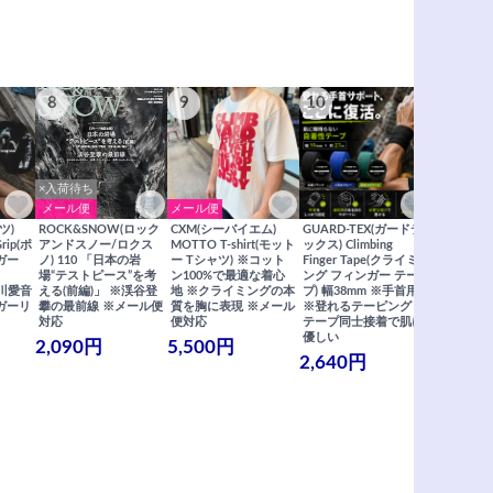
8
9
10
11
×入荷待ち
メール便
メール便
メール便
ツ)
ROCK&SNOW(ロック
CXM(シーバイエム)
GUARD-TEX(ガードテ
GUARD-
Grip(ポ
アンドスノー/ロクス
MOTTO T-shirt(モット
ックス) Climbing
ックス) Cli
ガー
ノ) 110 「日本の岩
ー Tシャツ) ※コット
Finger Tape(クライミ
FingerT
場“テストピース”を考
ン100%で最適な着心
ング フィンガー テー
グ フィン
×関川愛音
える(前編)」 ※渓谷登
地 ※クライミングの本
プ) 幅38mm ※手首用
19mm 
ガーリ
攀の最前線 ※メール便
質を胸に表現 ※メール
※登れるテーピング ※
ングが復活
対応
便対応
テープ同士接着で肌に
士接着で肌
優しい
メール便
2,090円
5,500円
2,640円
990円