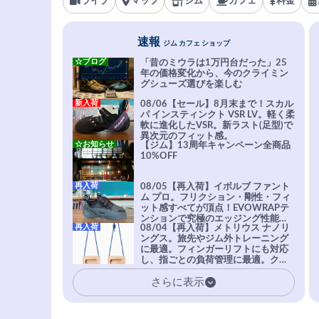
ライブ
マップ
ジム
カフェ
料金
速報
ジム カフェ ショップ
☆ブログ
「昔のミウラは1万円台だった」25
年の価格変化から、今のクライミン
グシューズ選びを楽しむ
新入荷
08/06【セール】8月末まで！スカル
パ インスティンクト VSR LV。軽く柔
軟に進化したVSR。新ラスト(足型)で
異次元のフィット感。
☆お知らせ
【ジム】13周年キャンペーン全商品
10%OFF
再入荷
08/05【再入荷】イボルブ ファント
ム プロ。フリクション・剛性・フィ
ット感すべてが頂点！EVOWRAPテ
ンションで究極のエッジング性能を
再入荷
08/04【再入荷】メトリウス ナノリ
実現。進化系ラバーEvo-74はTRAX
ングス。旅先やジム外トレーニング
を凌駕する粘着力で極小ホールドに
に最適。フィンガーリフトにも対応
安心感。
し、指ごとの負荷管理に最適。クラ
イマーの指を本気で鍛えるギア。
さらに表示