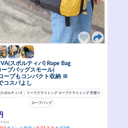
IVA(スポルティバ) Rope Bag
l(ロープバッグスモール)
mロープもコンパクト収納 ※
でコスパよし
VA(スポルティバ)
リードクライミング ロープクライミング 沢登り
ロープバッグ
円
277474