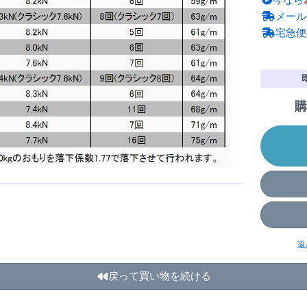
今なら
メール
宅急便
購
返
戻って買い物を続ける