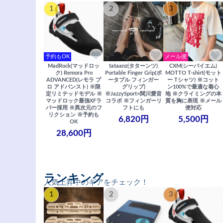
1
2
3
予約もOK
メール便
MadRock(マッドロッ
tataanz(タターンツ)
CXM(シーバイエム)
ク) Remora Pro
Portable Finger Grip(ポ
MOTTO T-shirt(モット
ADVANCED(レモラ プ
ータブル フィンガー
ー Tシャツ) ※コット
ロ アドバンスト) ※限
グリップ)
ン100%で最適な着心
定リミテッドモデル ※
※JazzySport×関川愛音
地 ※クライミングの本
マッドロック最強XFラ
コラボ ※フィンガーリ
質を胸に表現 ※メール
バー採用 ※異次元のフ
フトにも
便対応
リクション ※予約も
6,820円
5,500円
OK
28,600円
ランキング
人気上昇中のギアをチェック！
1
2
3