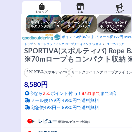
ショップ
ジム
ブログ
クライミングシューズ
チョーク ブラシ
クラッシュパッド
ボルダリングシューズ
チョークバッグ
ボルダリングマット
ボルダーパッド
ポイント3倍
8/31まで
メール便199円 49
トップ
リードクライミング ロープクライミング 沢登り
ロープバッグ
SPORTIVA(スポルティバ) Rope 
※70mロープもコンパクト収納
SPORTIVA(スポルティバ)
リードクライミング ロープクライミン
8,580円
今なら
255
ポイント付与！
8/31まで
まで3倍
メール便199円 4980円で送料無料
宅急便498円～ 8980円で送料無料
レビュー
最初のレビューで300pt