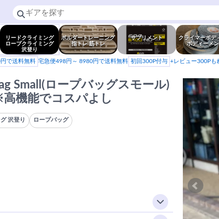
リードクライミング
ボルダートレーニング
サプリメント
クライマーボデ
ロープクライミング
指トレ 筋トレ
ボディーメン
沢登り
80円で送料無料
宅急便498円～ 8980円で送料無料
初回300P付与
+レビュー300P
Bag Small(ロープバッグスモール)
 ※高機能でコスパよし
グ 沢登り
ロープバッグ