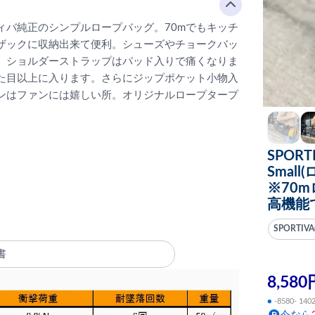
ィバ純正のシンプルロープバッグ。70mでもキッチ
ザックに収納出来て便利。シューズやチョークバッ
。ショルダーストラップはパッド入りで痛くなりま
た目以上に入ります。さらにジップポケット小物入
ンはファンには嬉しい所。オリジナルロープタープ
SPORT
Smal
※70
高機能
SPORTI
書
8,580
●
-8580- 140