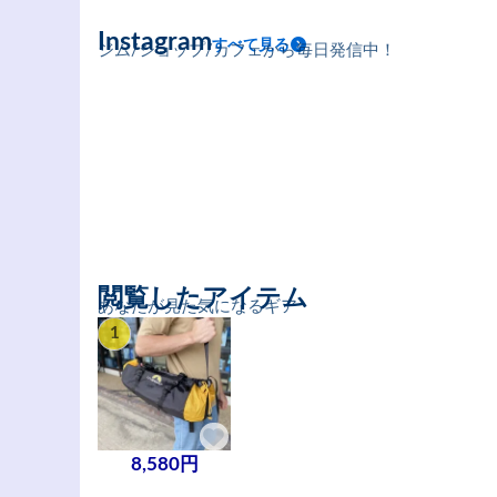
Instagram
すべて見る
ジム/ショップ/カフェから毎日発信中！
閲覧したアイテム
あなたが見た気になるギア
1
8,580円