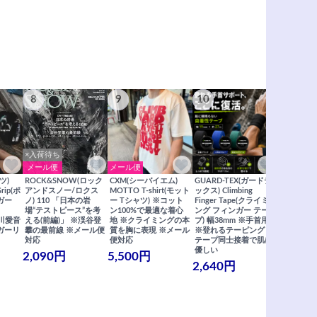
8
9
10
11
×入荷待ち
メール便
メール便
メール便
ツ)
ROCK&SNOW(ロック
CXM(シーバイエム)
GUARD-TEX(ガードテ
GUARD-
Grip(ポ
アンドスノー/ロクス
MOTTO T-shirt(モット
ックス) Climbing
ックス) Cli
ガー
ノ) 110 「日本の岩
ー Tシャツ) ※コット
Finger Tape(クライミ
FingerT
場“テストピース”を考
ン100%で最適な着心
ング フィンガー テー
グ フィン
×関川愛音
える(前編)」 ※渓谷登
地 ※クライミングの本
プ) 幅38mm ※手首用
19mm 
ガーリ
攀の最前線 ※メール便
質を胸に表現 ※メール
※登れるテーピング ※
ングが復活
対応
便対応
テープ同士接着で肌に
士接着で肌
優しい
メール便
2,090円
5,500円
2,640円
990円