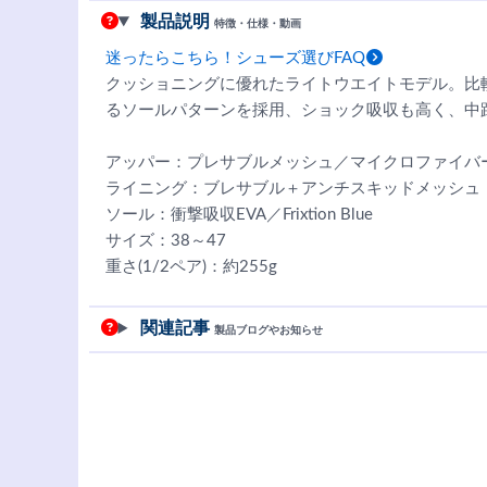
製品説明
特徴・仕様・動画
迷ったらこちら！シューズ選びFAQ
クッショニングに優れたライトウエイトモデル。比
るソールパターンを採用、ショック吸収も高く、中
アッパー：プレサブルメッシュ／マイクロファイバー
ライニング：ブレサブル＋アンチスキッドメッシュ
ソール：衝撃吸収EVA／Frixtion Blue
サイズ：38～47
重さ(1/2ペア)：約255g
関連記事
製品ブログやお知らせ