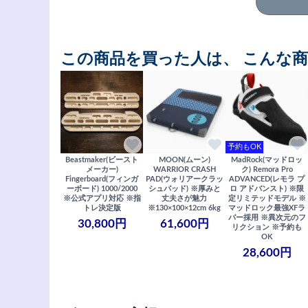
この商品を買った人は、 こんな
予約もOK
Beastmaker(ビースト
MOON(ムーン)
MadRock(マッドロッ
メーカー)
WARRIOR CRASH
ク) Remora Pro
Fingerboard(フィンガ
PAD(ウォリアークラッ
ADVANCED(レモラ プ
ーボード) 1000/2000
シュパッド) ※厚みと
ロ アドバンスト) ※限
※公式アプリ対応 ※指
丈夫さが魅力
定リミテッドモデル ※
トレ決定版
※130×100×12cm 6kg
マッドロック最強XFラ
バー採用 ※異次元のフ
30,800円
61,600円
リクション ※予約も
OK
28,600円