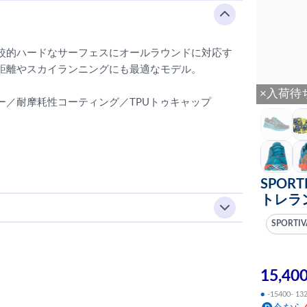
較的ハードなサーフェスにオールラウンドに対応す
距離やスカイランニングにも最適なモデル。
×入荷待
／耐摩耗性コーティング／TPUトゥキャップ
SPOR
トレラ
SPORTI
15,40
●
-15400- 13