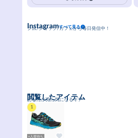
Instagram
すべて見る
ジム/ショップ/カフェから毎日発信中！
閲覧したアイテム
あなたが見た気になるギア
1
×入荷待ち