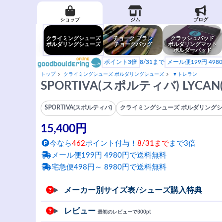
ショップ
ジム
ブログ
クライミングシューズ
チョーク ブラシ
クラッシュパッド
ボルダリングシューズ
チョークバッグ
ボルダリングマット
ボルダーパッド
ポイント3倍
8/31まで
メール便199円 49
トップ
クライミングシューズ ボルダリングシューズ
▼トレラン
SPORTIVA(スポルティバ) LY
SPORTIVA(スポルティバ)
クライミングシューズ ボルダリング
15,400円
今なら
462
ポイント付与！
8/31まで
まで3倍
メール便199円 4980円で送料無料
宅急便498円～ 8980円で送料無料
メーカー別サイズ表/シューズ購入特典
レビュー
最初のレビューで300pt