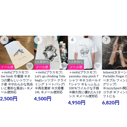
4
5
6
7
×入荷待ち
×入荷待ち
メール便
メール便
メール便
＋mofu(プラスモフ)
＋mofu(プラスモフ)
＋mofu(プラスモフ)
tataanz(タターン
toe hook 巾着袋 ※ネ
Let's go climbing Tote
yannoka step pinch T
Portable Finger 
コの愛らしいトウフッ
bag(レッツゴー クライ
シャツ ※ネコホールド
ータブル フィン
ク姿 ※やわらかな色合
ミング トートバッグ)
Tシャツ ※もっふもふ
グリップ)
いと素朴な風合い ※メ
※再生素材 ※大容量
100％ワイルドな子猫
※JazzySport
ール便対応
14L ※メール便対応
※耐久性に優れた6.1オ
コラボ ※フィン
ンス ※メール便対応
フトにも
2,500円
4,500円
4,950円
6,820円