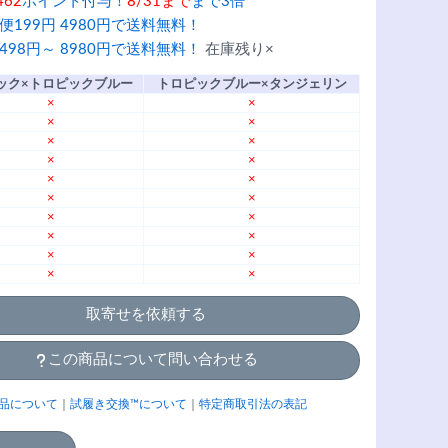
462
ポイント付与！
8/31まで
まで3倍
便199円 4980円で送料無料！
498円～ 8980円で送料無料！
在庫残り×
ック×トロピックブルー
トロピックブルー×タンジェリン
×
×
×
×
×
×
×
×
×
×
×
×
×
×
×
×
×
×
×
×
取寄せを依頼する
この商品について問い合わせる
品について
｜
試履き交換™について
｜
特定商取引法の表記