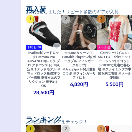
再入荷
お待たせしました！リピート多数のギアが入荷
1
2
3
予約もOK
メール便
MadRock(マッドロッ
tataanz(タターンツ)
CXM(シーバイエム)
ク) Remora Pro
Portable Finger Grip(ポ
MOTTO T-shirt(モット
ADVANCED(レモラ プ
ータブル フィンガー
ー Tシャツ) ※コット
ロ アドバンスト) ※限
グリップ)
ン100%で最適な着心
定リミテッドモデル ※
※JazzySport×関川愛音
地 ※クライミングの本
マッドロック最強XFラ
コラボ ※フィンガーリ
質を胸に表現 ※メール
バー採用 ※異次元のフ
フトにも
便対応
リクション ※予約も
6,820円
5,500円
OK
28,600円
ランキング
人気上昇中のギアをチェック！
1
2
3