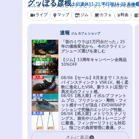
グッぼる彦根
土日連休11-21 平日祝16-23 月休
ボルダリングジムとカフェとショップ｜2013年創業
ライブ
マップ
ジム
カフェ
料金
速報
ジム カフェ ショップ
☆ブログ
「昔のミウラは1万円台だった」25
年の価格変化から、今のクライミン
グシューズ選びを楽しむ
☆お知らせ
【ジム】13周年キャンペーン全商品
10%OFF
新入荷
08/06【セール】8月末まで！スカル
パ インスティンクト VSR LV。軽く柔
軟に進化したVSR。新ラスト(足型)で
異次元のフィット感。
再入荷
08/05【再入荷】イボルブ ファント
ム プロ。フリクション・剛性・フィ
ット感すべてが頂点！EVOWRAPテ
ンションで究極のエッジング性能を
再入荷
08/04【再入荷】メトリウス ナノリ
実現。進化系ラバーEvo-74はTRAX
ングス。旅先やジム外トレーニング
を凌駕する粘着力で極小ホールドに
に最適。フィンガーリフトにも対応
安心感。
し、指ごとの負荷管理に最適。クラ
イマーの指を本気で鍛えるギア。
さらに表示