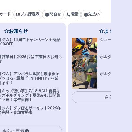
カード
ジム課題表
問合せ
電話
先払い
☆お知らせ
☆よくある質問
【ジム】13周年キャンペーン全商品
シューズ選びFAQ
10%OFF
【営業日】2026お盆 営業日のお知ら
ボルダリング上達Q
せ
【ジム】アンパラレル試し履き会 in
ボルダリングトレ
グッぼる - 最新「TN-FINITY」を試
せます！
【キッズ習い事】7/18-8/31 夏得キ
ッズボルダリング！夏休み45日間集
さらに表示
中上達！毎年恒例！
【ジム】グッぼるサーキット2026冬
全完登・参加賞発表
さらに表示