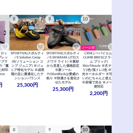
8
9
10
11
メール便
ドロッ
SPORTIVA(スポルティ
SPORTIVA(スポルティ
CXM(シーバイエム)
SoiLL(ソイ
リプレッ
バ) Solution Comp
バ) SKWAMA LITE(ス
CLIMB BRICK(クライ
Boulde
サブマ
JR(ソリューション コ
クワマ ライト) ※素材
ム ブリック)
クボルダー1
の「魔
ンプ ジュニア) ※ジュ
から見直した価格設定
Skin/Muscle ※爪ヤス
Boris
に封印
ニア特化モデル ※成長
※新ソール
リ2色/指トレ2色 ※蓄
Saberi×F
2cm
期の足に最適化したテ
FriXionBlackは脅威の
光キーホルダー ※可愛
コラ
ンションバランス
粘り ※快適さを進化さ
いのにちゃんと使える
29,
せたモデル
※岩場で光る ※メール
円
25,300円
便対応
25,300円
2,200円
8
9
10
11