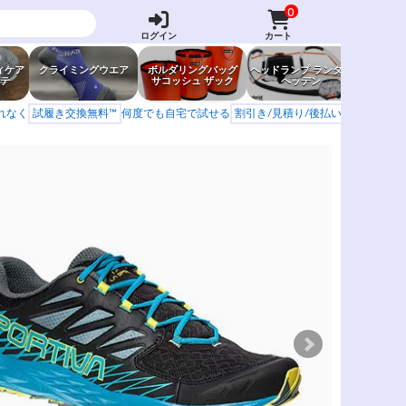
0
ログイン
カート
ィケア
クライミングウエア
ボルダリングバッグ
ヘッドランプ ランタン
防虫グッ
テ
サコッシュ ザック
ヘッデン
岩場ア
もれなく
試履き交換無料™
何度でも自宅で試せる
割引き/見積り/後払い
学校 山岳会