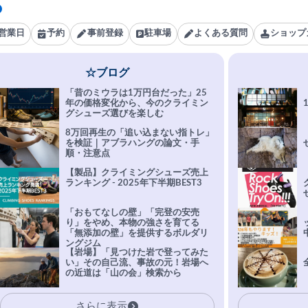
営業日
予約
事前登録
駐車場
よくある質問
ショップ
☆ブログ
「昔のミウラは1万円台だった」25
年の価格変化から、今のクライミン
グシューズ選びを楽しむ
8万回再生の「追い込まない指トレ」
を検証｜アブラハングの論文・手
順・注意点
【製品】クライミングシューズ売上
ランキング - 2025年下半期BEST3
「おもてなしの壁」「完登の安売
り」をやめ、本物の強さを育てる
「無添加の壁」を提供するボルダリ
ングジム
【岩場】「見つけた岩で登ってみた
い」その自己流、事故の元！岩場へ
の近道は「山の会」検索から
さらに表示