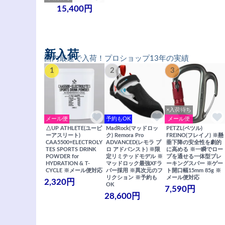
15,400円
新入荷
国内最速で入荷！プロショップ13年の実績
1
2
3
×入荷待ち
メール便
予約もOK
メール便
△UP ATHLETE(ユーピ
MadRock(マッドロッ
PETZL(ペツル)
ーアスリート)
ク) Remora Pro
FREINO(フレイノ) ※懸
CAA5500+ELECTROLY
ADVANCED(レモラ プ
垂下降の安全性を劇的
TES SPORTS DRINK
ロ アドバンスト) ※限
に高める ※一瞬でロー
POWDER for
定リミテッドモデル ※
プを通せる一体型ブレ
HYDRATION & T-
マッドロック最強XFラ
ーキングスパー ※ゲー
CYCLE ※メール便対応
バー採用 ※異次元のフ
ト開口幅15mm 85g ※
リクション ※予約も
メール便対応
2,320円
OK
7,590円
28,600円