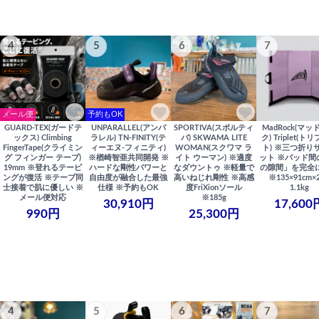
4
5
6
7
メール便
予約もOK
GUARD-TEX(ガードテ
UNPARALLEL(アンパ
SPORTIVA(スポルティ
MadRock(マッ
ックス) Climbing
ラレル) TN-FINITY(テ
バ) SKWAMA LITE
ク) Triplet(ト
FingerTape(クライミン
ィーエヌ-フィニティ)
WOMAN(スクワマ ラ
ト) ※三つ折り
グ フィンガー テープ)
※楢崎智亜共同開発 ※
イト ウーマン) ※適度
ット ※パッド間
19mm ※登れるテーピ
ハードな剛性パワーと
なダウントゥ ※軽量で
の隙間」を完全
ングが復活 ※テープ同
自由度が融合した最強
高いねじれ剛性 ※高感
※135×91cm×
士接着で肌に優しい ※
仕様 ※予約もOK
度FriXionソール
1.1kg
メール便対応
※185g
30,910円
17,600
990円
25,300円
4
5
6
7