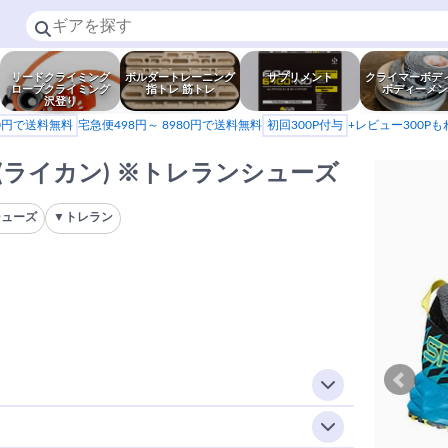
リードクライミング
ボルダートレーニング
サプリメント
クライマーボデ
ロープクライミング
指トレ 筋トレ
ボディーメン
沢登り
80円で送料無料
宅急便498円～ 8980円で送料無料
初回300P付与
+レビュー300P
CAN(ライカン) ※トレランシューズ
シューズ
▼トレラン