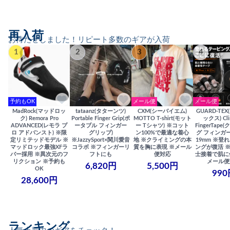
再入荷
お待たせしました！リピート多数のギアが入荷
1
2
3
4
予約もOK
メール便
メール便
MadRock(マッドロッ
tataanz(タターンツ)
CXM(シーバイエム)
GUARD-TE
ク) Remora Pro
Portable Finger Grip(ポ
MOTTO T-shirt(モット
ックス) Cli
ADVANCED(レモラ プ
ータブル フィンガー
ー Tシャツ) ※コット
FingerTap
ロ アドバンスト) ※限
グリップ)
ン100%で最適な着心
グ フィンガー
定リミテッドモデル ※
※JazzySport×関川愛音
地 ※クライミングの本
19mm ※登
マッドロック最強XFラ
コラボ ※フィンガーリ
質を胸に表現 ※メール
ングが復活 
バー採用 ※異次元のフ
フトにも
便対応
士接着で肌に
リクション ※予約も
メール便
6,820円
5,500円
OK
990
28,600円
ランキング