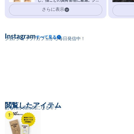
し、指ごとの負荷管理に最適。クラ
イマーの指を本気で鍛えるギア。
さらに表示
Instagram
すべて見る
ジム/ショップ/カフェから毎日発信中！
閲覧したアイテム
あなたが見た気になるギア
1