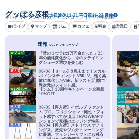
グッぼる彦根
土日連休11-21 平日祝16-23 月休
ボルダリングジムとカフェとショップ｜2013年創業
ライブ
マップ
ジム
カフェ
料金
営業日
速報
ジム カフェ ショップ
☆ブログ
「昔のミウラは1万円台だった」25
年の価格変化から、今のクライミン
グシューズ選びを楽しむ
新入荷
08/06【セール】8月末まで！スカル
パ インスティンクト VSR LV。軽く柔
軟に進化したVSR。新ラスト(足型)で
異次元のフィット感。
☆お知らせ
【ジム】13周年キャンペーン全商品
10%OFF
再入荷
08/05【再入荷】イボルブ ファント
ム プロ。フリクション・剛性・フィ
ット感すべてが頂点！EVOWRAPテ
ンションで究極のエッジング性能を
再入荷
08/04【再入荷】メトリウス ナノリ
実現。進化系ラバーEvo-74はTRAX
ングス。旅先やジム外トレーニング
を凌駕する粘着力で極小ホールドに
に最適。フィンガーリフトにも対応
安心感。