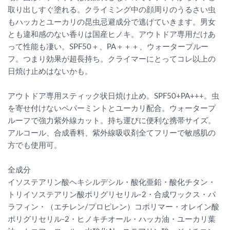
取り出しすぐ塗れる。クライミング中の顔周りのうるさい虫
もハッカとユーカリの昆虫忌避成分で逃げていきます。男女
とも違和感のない香りは国産ヒノキ。アウトドア専用だけあ
って性能も凄い。SPF50＋、PA＋＋＋、ウォータープルー
フ。つまり効果が超長持ち。クライマーにとってコレ以上の
日焼け止めはないかも。
アウトドア専用スティック状日焼け止め。SPF50+PA+++。虫
を寄せ付けないペパーミントとユーカリ配合。ウォータープ
ルーフで強力紫外線カット。持ち運びに便利な携帯サイズ。
アルコール、合成香料、紫外線吸収剤全てフリーで敏感肌の
方でも使用可。
全成分
イソステアリン酸ヘキシルデシル・酸化亜鉛・酸化チタン・
トリイソステアリン酸ポリグリセリル-2・合成ワックス・パ
ラフィン・（エチレン/プロピレン）コポリマー・オレイン酸
ポリグリセリル-2・ヒノキチオール・ハッカ油・ユーカリ葉