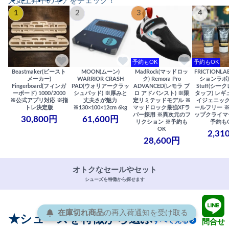
人気上昇中のギアをチェック！
1
2
3
4
予約もOK
予約もOK
Beastmaker(ビースト
MOON(ムーン)
MadRock(マッドロッ
FRICTIONL
メーカー)
WARRIOR CRASH
ク) Remora Pro
ションラボ) S
Fingerboard(フィンガ
PAD(ウォリアークラッ
ADVANCED(レモラ プ
Stuff(シー
ーボード) 1000/2000
シュパッド) ※厚みと
ロ アドバンスト) ※限
タッフ) レギ
※公式アプリ対応 ※指
丈夫さが魅力
定リミテッドモデル ※
イジェニック
トレ決定版
※130×100×12cm 6kg
マッドロック最強XFラ
ールフリー 
バー採用 ※異次元のフ
ップクライマ
30,800円
61,600円
リクション ※予約も
予約も
OK
2,31
28,600円
オトクなセールやセット
シューズを特徴から探せます
在庫切れ商品
の
再入荷
通知を
受け取る
★シューズを特徴から選ぶ
すべて見る
問合せ