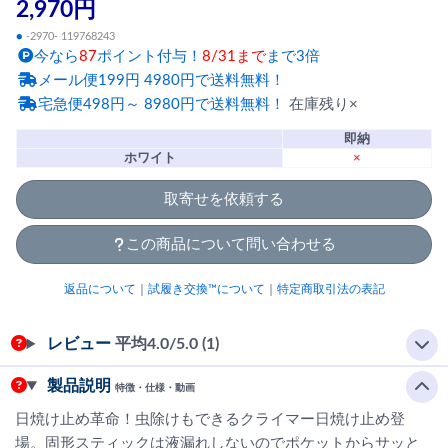
2,970円
●
-2970- 119768243
今なら
87
ポイント付与！
8/31まで
まで3倍
メール便199円 4980円で送料無料！
宅急便498円～ 8980円で送料無料！
在庫残り×
即納
ホワイト
×
取寄せを依頼する
この商品について問い合わせる
返品について
｜
試履き交換™について
｜
特定商取引法の表記
レビュー
平均
4.0
/5.0 (1)
製品説明
特徴・仕様・動画
日焼け止め革命！虫除けもできるクライマー日焼け止め登
場。固形スティックは液漏れしないのでポケットからサッと