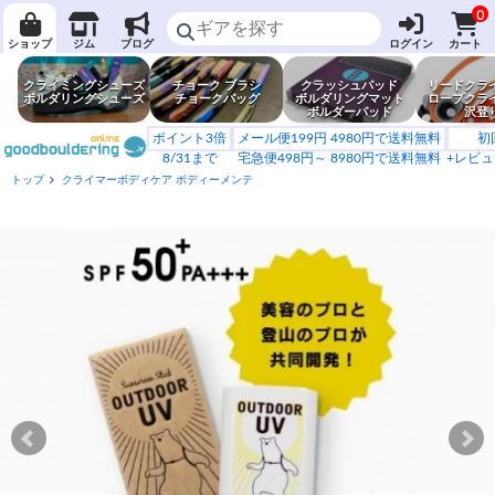
0
ショップ
ジム
ブログ
ログイン
カート
クライミングシューズ
チョーク ブラシ
クラッシュパッド
リードクラ
ボルダリングシューズ
チョークバッグ
ボルダリングマット
ロープクラ
ボルダーパッド
沢登
ポイント3倍
メール便199円 4980円で送料無料
初
8/31まで
宅急便498円～ 8980円で送料無料
+レビュ
トップ
クライマーボディケア ボディーメンテ