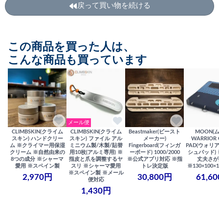
戻って買い物を続ける
この商品を買った人は、
こんな商品も買っています
メール便
CLIMBSKIN(クライム
CLIMBSKIN(クライム
Beastmaker(ビースト
MOON(
スキン) ハンドクリー
スキン) ファイル アル
メーカー)
WARRIOR 
ム ※クライマー用保湿
ミニウム製/木製/貼替
Fingerboard(フィンガ
PAD(ウォリ
クリーム ※自然由来の
用10枚(アルミ専用) ※
ーボード) 1000/2000
シュパッド)
8つの成分 ※シャーマ
指皮と爪を調整するヤ
※公式アプリ対応 ※指
丈夫さが
愛用 ※スペイン製
スリ ※シャーマ愛用
トレ決定版
※130×100×1
※スペイン製 ※メール
2,970円
30,800円
61,6
便対応
1,430円