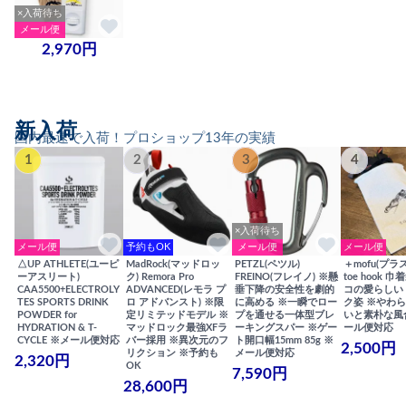
×入荷待ち
メール便
2,970円
新入荷
国内最速で入荷！プロショップ13年の実績
1
2
3
4
×入荷待ち
メール便
予約もOK
メール便
メール便
△UP ATHLETE(ユーピ
MadRock(マッドロッ
PETZL(ペツル)
＋mofu(プラ
ーアスリート)
ク) Remora Pro
FREINO(フレイノ) ※懸
toe hook 
CAA5500+ELECTROLY
ADVANCED(レモラ プ
垂下降の安全性を劇的
コの愛らしい
TES SPORTS DRINK
ロ アドバンスト) ※限
に高める ※一瞬でロー
ク姿 ※やわ
POWDER for
定リミテッドモデル ※
プを通せる一体型ブレ
いと素朴な風
HYDRATION & T-
マッドロック最強XFラ
ーキングスパー ※ゲー
ール便対応
CYCLE ※メール便対応
バー採用 ※異次元のフ
ト開口幅15mm 85g ※
2,500円
リクション ※予約も
メール便対応
2,320円
OK
7,590円
28,600円