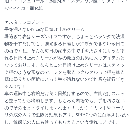
油・トコフェロール・水酸化Al・ステアリン酸・ジメチコン・
+/-:マイカ・酸化鉄
▼スタッフコメント
手を汚さないNiceな日焼け止めクリーム
暑過ぎて岩はシーズンオフですが、ちょっとベランダで洗濯
物を干すだけでも、強過ぎる日差しが油断ができない今日こ
の頃ですね。そんな毎日の家事の中で手を汚さずにサッと塗
れる日焼け止めクリームが私の最近のお気に入りアイテムと
なっております。なんとこの日焼け止めクリームはスティッ
ク糊のような形なので、フタを取る→クルクルっ→糊を塗る
様に塗りたい箇所にスっ！手が汚れないので作業を続行でき
るんです♪
車の運転中も右腕だけ良く日焼けするので、右腕だけスルッ
と塗ってから出動します。もちろん岩場でも、手を汚さない
のでそのままトライしまくれます！しかも！ミントやユーカ
リの成分入りで虫除け効果もアリ。SPF50なのに白浮きしない
し、敏感肌の人にも使ってもらえるという優れモノです。