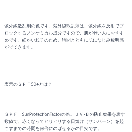
紫外線散乱剤の色です。紫外線散乱剤は、紫外線を反射でブ
ロックするノンケミカル成分ですので、肌が弱い人におすす
めです。細かい粒子のため、時間とともに肌になじみ透明感
がでてきます。
表示のＳＰＦ50+とは？
ＳＰＦ＝SunProtectionFactorの略。ＵＶ-Ｂの防止効果を表す
数値で、赤くなってヒリヒリする日焼け（サンバーン）を起
こすまでの時間を何倍にのばせるかの目安です。