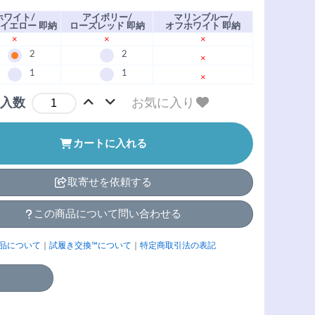
ホワイト/
アイボリー/
マリンブルー/
イエロー 即納
ローズレッド 即納
オフホワイト 即納
×
×
×
2
2
×
1
1
×
お気に入り
入数
カートに入れる
取寄せを依頼する
この商品について問い合わせる
品について
｜
試履き交換™について
｜
特定商取引法の表記