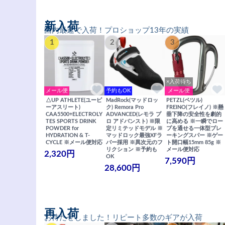
新入荷
国内最速で入荷！プロショップ13年の実績
1
2
3
×入荷待ち
メール便
予約もOK
メール便
△UP ATHLETE(ユーピ
MadRock(マッドロッ
PETZL(ペツル)
ーアスリート)
ク) Remora Pro
FREINO(フレイノ) ※懸
CAA5500+ELECTROLY
ADVANCED(レモラ プ
垂下降の安全性を劇的
TES SPORTS DRINK
ロ アドバンスト) ※限
に高める ※一瞬でロー
POWDER for
定リミテッドモデル ※
プを通せる一体型ブレ
HYDRATION & T-
マッドロック最強XFラ
ーキングスパー ※ゲー
CYCLE ※メール便対応
バー採用 ※異次元のフ
ト開口幅15mm 85g ※
リクション ※予約も
メール便対応
2,320円
OK
7,590円
28,600円
再入荷
お待たせしました！リピート多数のギアが入荷