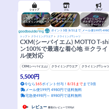
ショップ
ジム
ブログ
クライミングシューズ
チョーク ブラシ
クラッシュパッド
ボルダリングシューズ
チョークバッグ
ボルダリングマット
ボルダーパッド
ポイント3倍
8/31まで
メール便199円 49
トップ
クライミングウエア
クライミングTシャツ
CXM(シーバイエム) MOTTO T-s
ン100%で最適な着心地 ※クラ
ル便対応
CXM(シーバイエム)
クライミングウエア
クライミングTシャ
5,500円
今なら
165
ポイント付与！
8/31まで
まで3倍
メール便199円 4980円で送料無料
宅急便498円～ 8980円で送料無料
レビュー
最初のレビューで300pt