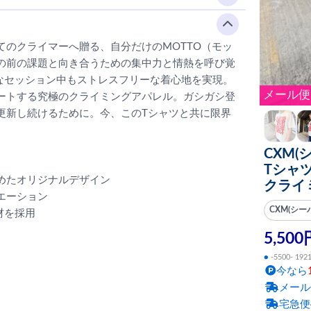
のクライマーへ贈る、自分だけのMOTTO（モッ
の前の課題と向き合うための集中力と情熱を呼び覚
なセッション中もストレスフリーな着心地を実現。
メール便
ートする究極のクライミングアパレル。ガシガシ登
更新し続けるために。今、このTシャツと共に限界
CXM(シ
Tシャツ
めたオリジナルデザイン
クライ
エーション
CXM(シー
材を採用
5,500
●
-5500- 192
今なら
メール
宅急便