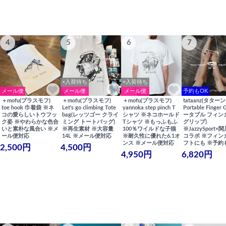
4
5
6
7
×入荷待ち
×入荷待ち
メール便
メール便
メール便
予約もOK
＋mofu(プラスモフ)
＋mofu(プラスモフ)
＋mofu(プラスモフ)
tataanz(タターン
toe hook 巾着袋 ※ネ
Let's go climbing Tote
yannoka step pinch T
Portable Finger 
コの愛らしいトウフッ
bag(レッツゴー クライ
シャツ ※ネコホールド
ータブル フィン
ク姿 ※やわらかな色合
ミング トートバッグ)
Tシャツ ※もっふもふ
グリップ)
いと素朴な風合い ※メ
※再生素材 ※大容量
100％ワイルドな子猫
※JazzySport
ール便対応
14L ※メール便対応
※耐久性に優れた6.1オ
コラボ ※フィン
ンス ※メール便対応
フトにも ※予約
2,500円
4,500円
4,950円
6,820円