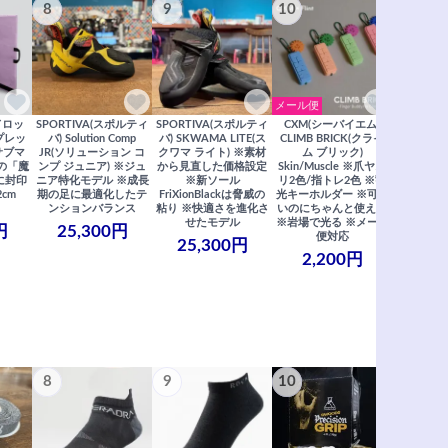
8
9
10
11
メール便
ドロッ
SPORTIVA(スポルティ
SPORTIVA(スポルティ
CXM(シーバイエム)
SoiLL(ソイ
リプレッ
バ) Solution Comp
バ) SKWAMA LITE(ス
CLIMB BRICK(クライ
Boulde
サブマ
JR(ソリューション コ
クワマ ライト) ※素材
ム ブリック)
クボルダー1
の「魔
ンプ ジュニア) ※ジュ
から見直した価格設定
Skin/Muscle ※爪ヤス
Boris
に封印
ニア特化モデル ※成長
※新ソール
リ2色/指トレ2色 ※蓄
Saberi×F
2cm
期の足に最適化したテ
FriXionBlackは脅威の
光キーホルダー ※可愛
コラ
ンションバランス
粘り ※快適さを進化さ
いのにちゃんと使える
29,
せたモデル
※岩場で光る ※メール
円
25,300円
便対応
25,300円
2,200円
8
9
10
11