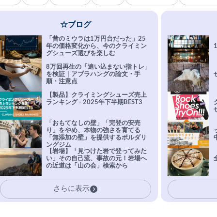
☆ブログ
「昔のミウラは1万円台だった」25
年の価格変化から、今のクライミン
グシューズ選びを楽しむ
8万回再生の「追い込まない指トレ」
を検証｜アブラハングの論文・手
順・注意点
【製品】クライミングシューズ売上
ランキング - 2025年下半期BEST3
「おもてなしの壁」「完登の安売
り」をやめ、本物の強さを育てる
「無添加の壁」を提供するボルダリ
ングジム
【岩場】「見つけた岩で登ってみた
い」その自己流、事故の元！岩場へ
の近道は「山の会」検索から
さらに表示