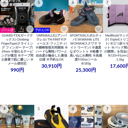
4
5
6
7
メール便
予約もOK
GUARD-TEX(ガードテ
UNPARALLEL(アンパ
SPORTIVA(スポルティ
MadRock(マッ
ックス) Climbing
ラレル) TN-FINITY(テ
バ) SKWAMA LITE
ク) Triplet(ト
FingerTape(クライミン
ィーエヌ-フィニティ)
WOMAN(スクワマ ラ
ト) ※三つ折り
グ フィンガー テープ)
※楢崎智亜共同開発 ※
イト ウーマン) ※適度
ット ※パッド間
19mm ※登れるテーピ
ハードな剛性パワーと
なダウントゥ ※軽量で
の隙間」を完全
ングが復活 ※テープ同
自由度が融合した最強
高いねじれ剛性 ※高感
※135×91cm×
士接着で肌に優しい ※
仕様 ※予約もOK
度FriXionソール
1.1kg
メール便対応
※185g
30,910円
17,600
990円
25,300円
4
5
6
7