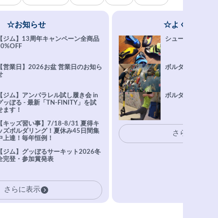
☆お知らせ
☆よくある質問
【ジム】13周年キャンペーン全商品
シューズ選びFAQ
10%OFF
【営業日】2026お盆 営業日のお知ら
ボルダリング上達Q
せ
【ジム】アンパラレル試し履き会 in
ボルダリングトレ
グッぼる - 最新「TN-FINITY」を試
せます！
【キッズ習い事】7/18-8/31 夏得キ
ッズボルダリング！夏休み45日間集
さらに表示
中上達！毎年恒例！
【ジム】グッぼるサーキット2026冬
全完登・参加賞発表
さらに表示