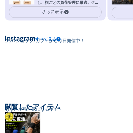
し、指ごとの負荷管理に最適。クラ
イマーの指を本気で鍛えるギア。
さらに表示
Instagram
すべて見る
ジム/ショップ/カフェから毎日発信中！
閲覧したアイテム
あなたが見た気になるギア
1