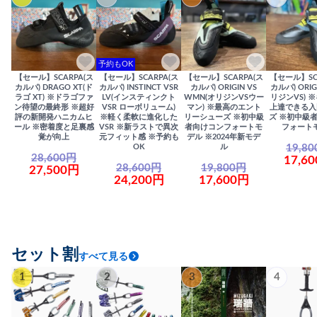
予約もOK
【セール】SCARPA(ス
【セール】SCARPA(ス
【セール】SCARPA(ス
【セール】SC
カルパ) DRAGO XT(ド
カルパ) INSTINCT VSR
カルパ) ORIGIN VS
カルパ) ORIG
ラゴ XT) ※ドラゴファ
LV(インスティンクト
WMN(オリジンVSウー
リジンVS) 
ン待望の最終形 ※超好
VSR ローボリューム)
マン) ※最高のエント
上達できる入
評の新開発ハニカムヒ
※軽く柔軟に進化した
リーシューズ ※初中級
ズ ※初中級
ール ※密着度と足裏感
VSR ※新ラストで異次
者向けコンフォートモ
フォート
覚が向上
元フィット感 ※予約も
デル ※2024年新モデ
19,8
OK
ル
28,600円
17,6
28,600円
19,800円
27,500円
24,200円
17,600円
セット割
すべて見る
1
2
3
4