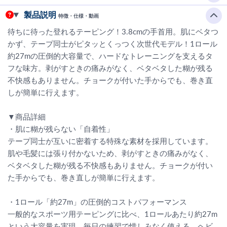
製品説明
特徴・仕様・動画
待ちに待った登れるテーピング！3.8cmの手首用。肌にベタつ
かず、テープ同士がピタッとくっつく次世代モデル！1ロール
約27mの圧倒的大容量で、ハードなトレーニングを支えるタ
フな味方。剥がすときの痛みがなく、ベタベタした糊が残る
不快感もありません。チョークが付いた手からでも、巻き直
しが簡単に行えます。
▼商品詳細
・肌に糊が残らない「自着性」
テープ同士が互いに密着する特殊な素材を採用しています。
肌や毛髪には張り付かないため、剥がすときの痛みがなく、
ベタベタした糊が残る不快感もありません。チョークが付い
た手からでも、巻き直しが簡単に行えます。
・1ロール「約27m」の圧倒的コストパフォーマンス
一般的なスポーツ用テーピングに比べ、1ロールあたり約27m
という大容量を実現。毎日の練習で惜しみなく使える、ヘビ