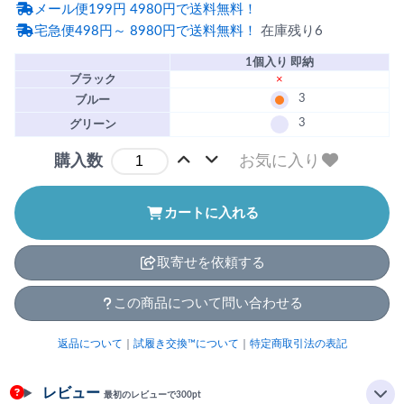
メール便199円 4980円で送料無料！
宅急便498円～ 8980円で送料無料！
在庫残り6
1個入り 即納
ブラック
×
3
ブルー
3
グリーン
お気に入り
購入数
カートに入れる
取寄せを依頼する
この商品について問い合わせる
返品について
｜
試履き交換™について
｜
特定商取引法の表記
レビュー
最初のレビューで300pt