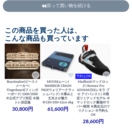
戻って買い物を続ける
この商品を買った人は、
こんな商品も買っています
予約もOK
Beastmaker(ビースト
MOON(ムーン)
MadRock(マッドロッ
メーカー)
WARRIOR CRASH
ク) Remora Pro
Fingerboard(フィンガ
PAD(ウォリアークラッ
ADVANCED(レモラ プ
ーボード) 1000/2000
シュパッド) ※厚みと
ロ アドバンスト) ※限
※公式アプリ対応 ※指
丈夫さが魅力
定リミテッドモデル ※
トレ決定版
※130×100×12cm 6kg
マッドロック最強XFラ
バー採用 ※異次元のフ
30,800円
61,600円
リクション ※予約も
OK
28,600円