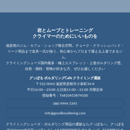
岩とムーブとトレーニング
クライマーのためにいいものを
滋賀発のジム・カフェ・ショップ複合空間。チョーク・クラッシュパッド・
リード用品まで道具一式が揃う。初心者からプロまで通える上達できるジ
ム。
クライミングシューズ国内最多・極上エスプレッソ・上達ボルダリング壁。
自然・挑戦・冒険が好きな方、ぜひお越しください
グッぼる ボルダリングCafe クライミング通販
〒522-0043 滋賀県彦根市小泉町34-8
平日16:00～23:00 土日祝11:00～21:00 月曜定休
登録番号：T6810453874100
080 9994 5395
info@goodbouldering.com
クライミングシューズ・ボルダリング用品の通販ならグッぼるへ。グッぼる
ではUnparallel(アンパラレル)、LA SPORTIVA(スポルティバ)、SCARPA(スカ