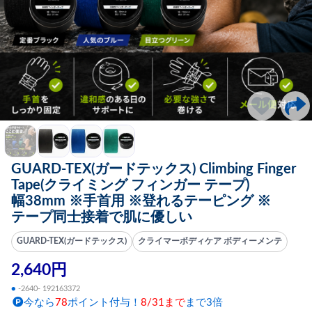
GUARD-TEX(ガードテックス) Climbing Finger
Tape(クライミング フィンガー テープ)
幅38mm ※手首用 ※登れるテーピング ※
テープ同士接着で肌に優しい
GUARD-TEX(ガードテックス)
クライマーボディケア ボディーメンテ
2,640円
●
-2640- 192163372
今なら
78
ポイント付与！
8/31まで
まで3倍