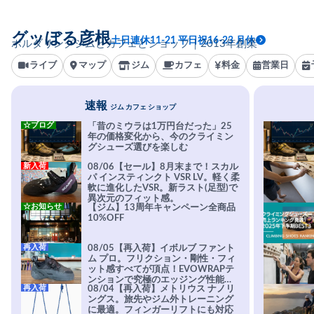
グッぼる彦根
土日連休11-21 平日祝16-23 月休
ボルダリングジムとカフェとショップ｜2013年創業
ライブ
マップ
ジム
カフェ
料金
営業日
速報
ジム カフェ ショップ
☆ブログ
「昔のミウラは1万円台だった」25
年の価格変化から、今のクライミン
グシューズ選びを楽しむ
新入荷
08/06【セール】8月末まで！スカル
パ インスティンクト VSR LV。軽く柔
軟に進化したVSR。新ラスト(足型)で
異次元のフィット感。
☆お知らせ
【ジム】13周年キャンペーン全商品
10%OFF
再入荷
08/05【再入荷】イボルブ ファント
ム プロ。フリクション・剛性・フィ
ット感すべてが頂点！EVOWRAPテ
ンションで究極のエッジング性能を
再入荷
08/04【再入荷】メトリウス ナノリ
実現。進化系ラバーEvo-74はTRAX
ングス。旅先やジム外トレーニング
を凌駕する粘着力で極小ホールドに
に最適。フィンガーリフトにも対応
安心感。