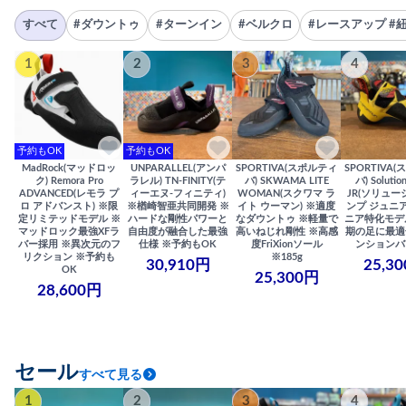
すべて
#ダウントゥ
#ターンイン
#ベルクロ
#レースアップ #
1
2
3
4
予約もOK
予約もOK
MadRock(マッドロッ
UNPARALLEL(アンパ
SPORTIVA(スポルティ
SPORTIVA
ク) Remora Pro
ラレル) TN-FINITY(テ
バ) SKWAMA LITE
バ) Solutio
ADVANCED(レモラ プ
ィーエヌ-フィニティ)
WOMAN(スクワマ ラ
JR(ソリュー
ロ アドバンスト) ※限
※楢崎智亜共同開発 ※
イト ウーマン) ※適度
ンプ ジュニア
定リミテッドモデル ※
ハードな剛性パワーと
なダウントゥ ※軽量で
ニア特化モデ
マッドロック最強XFラ
自由度が融合した最強
高いねじれ剛性 ※高感
期の足に最適
バー採用 ※異次元のフ
仕様 ※予約もOK
度FriXionソール
ンションバ
リクション ※予約も
※185g
30,910円
25,3
OK
25,300円
28,600円
セール
すべて見る
1
2
3
4