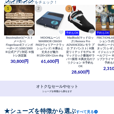
ランキング
人気上昇中のギアをチェック！
1
2
3
4
予約もOK
予約もOK
Beastmaker(ビースト
MOON(ムーン)
MadRock(マッドロッ
FRICTIONL
メーカー)
WARRIOR CRASH
ク) Remora Pro
ションラボ) S
Fingerboard(フィンガ
PAD(ウォリアークラッ
ADVANCED(レモラ プ
Stuff(シー
ーボード) 1000/2000
シュパッド) ※厚みと
ロ アドバンスト) ※限
タッフ) レギ
※公式アプリ対応 ※指
丈夫さが魅力
定リミテッドモデル ※
イジェニック
トレ決定版
※130×100×12cm 6kg
マッドロック最強XFラ
ールフリー 
バー採用 ※異次元のフ
ップクライマ
30,800円
61,600円
リクション ※予約も
予約も
OK
2,31
28,600円
オトクなセールやセット
シューズを特徴から探せます
★シューズを特徴から選ぶ
すべて見る