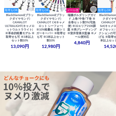
取寄もOK
取寄もOK
メール便
取寄もOK
BlackDiamond(ブラッ
BlackDiamond(ブラッ
瑞牆ボルダリングガイ
BlackDiam
クダイヤモンド)
クダイヤモンド)
ド 上巻/中巻/下巻 ※
クダイヤモ
CAMALOT
CAMALOT C4(キャメ
全巻セット割5%(宅急
CAMALOT 
ULTRALIGHT(キャメロ
ロット シーフォー)
便) ※32エリア2100課
Set(キャメロ
ットウルトラライト)
※10%軽量化 ※新トリ
題 ※再グレーディング
オフセット)
※革命的軽量モデル ※
ガーキーパー ※取寄せ
※室井登喜夫監修 ※メ
クションの可
取寄せも可 ※3本以上
も可 ※3本以上セット
ール便対応
げる ※取寄せ
セット割10%
割10%
本以上セット
4,840円
13,090円
12,980円
14,5