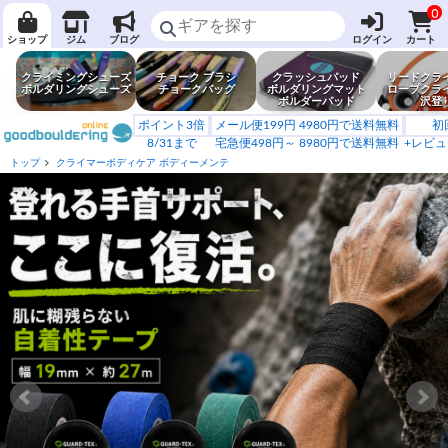
0
ショップ
ジム
ブログ
ログイン
カート
クライミングシューズ
チョーク ブラシ
クラッシュパッド
リードクラ
ボルダリングシューズ
チョークバッグ
ボルダリングマット
ロープクラ
ボルダーパッド
沢登
ポイント3倍
メール便199円 4980円で送料無料
初
8/31まで
宅急便498円～ 8980円で送料無料
+レビュ
トップ
クライマーボディケア ボディーメンテ