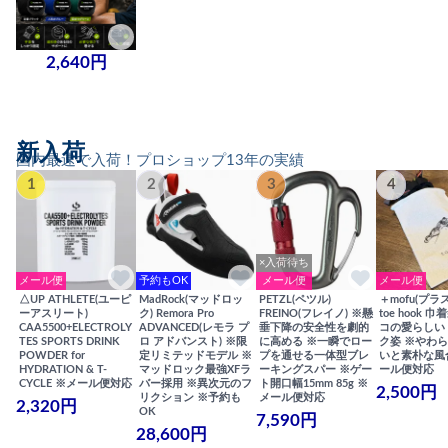
2,640円
新入荷
国内最速で入荷！プロショップ13年の実績
1
2
3
4
×入荷待ち
メール便
予約もOK
メール便
メール便
△UP ATHLETE(ユーピ
MadRock(マッドロッ
PETZL(ペツル)
＋mofu(プラ
ーアスリート)
ク) Remora Pro
FREINO(フレイノ) ※懸
toe hook 
CAA5500+ELECTROLY
ADVANCED(レモラ プ
垂下降の安全性を劇的
コの愛らしい
TES SPORTS DRINK
ロ アドバンスト) ※限
に高める ※一瞬でロー
ク姿 ※やわ
POWDER for
定リミテッドモデル ※
プを通せる一体型ブレ
いと素朴な風
HYDRATION & T-
マッドロック最強XFラ
ーキングスパー ※ゲー
ール便対応
CYCLE ※メール便対応
バー採用 ※異次元のフ
ト開口幅15mm 85g ※
2,500円
リクション ※予約も
メール便対応
2,320円
OK
7,590円
28,600円