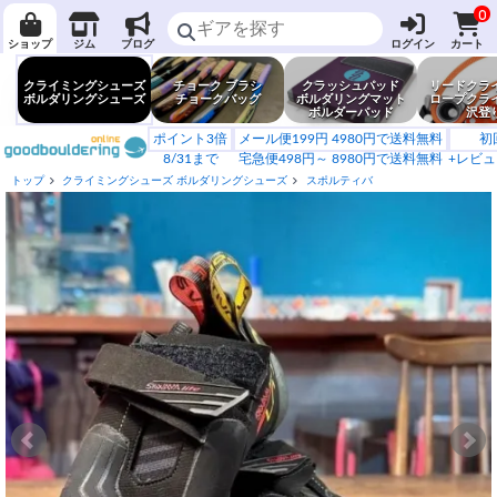
0
ショップ
ジム
ブログ
ログイン
カート
クライミングシューズ
チョーク ブラシ
クラッシュパッド
リードクラ
ボルダリングシューズ
チョークバッグ
ボルダリングマット
ロープクラ
ボルダーパッド
沢登
ポイント3倍
メール便199円 4980円で送料無料
初
8/31まで
宅急便498円～ 8980円で送料無料
+レビュ
トップ
クライミングシューズ ボルダリングシューズ
スポルティバ