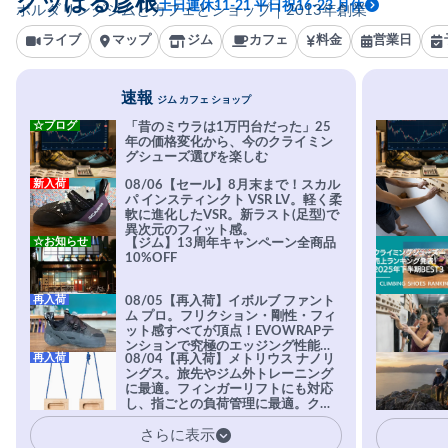
グッぼる彦根
土日連休11-21 平日祝16-23 月休
ボルダリングジムとカフェとショップ｜2013年創業
ライブ
マップ
ジム
カフェ
料金
営業日
速報
ジム カフェ ショップ
☆ブログ
「昔のミウラは1万円台だった」25
年の価格変化から、今のクライミン
グシューズ選びを楽しむ
新入荷
08/06【セール】8月末まで！スカル
パ インスティンクト VSR LV。軽く柔
軟に進化したVSR。新ラスト(足型)で
異次元のフィット感。
☆お知らせ
【ジム】13周年キャンペーン全商品
10%OFF
再入荷
08/05【再入荷】イボルブ ファント
ム プロ。フリクション・剛性・フィ
ット感すべてが頂点！EVOWRAPテ
ンションで究極のエッジング性能を
再入荷
08/04【再入荷】メトリウス ナノリ
実現。進化系ラバーEvo-74はTRAX
ングス。旅先やジム外トレーニング
を凌駕する粘着力で極小ホールドに
に最適。フィンガーリフトにも対応
安心感。
し、指ごとの負荷管理に最適。クラ
イマーの指を本気で鍛えるギア。
さらに表示