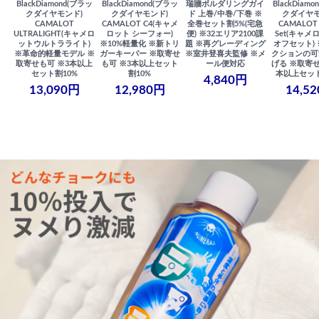
BlackDiamond(ブラッ
BlackDiamond(ブラッ
瑞牆ボルダリングガイ
BlackDiam
クダイヤモンド)
クダイヤモンド)
ド 上巻/中巻/下巻 ※
クダイヤモ
CAMALOT
CAMALOT C4(キャメ
全巻セット割5%(宅急
CAMALOT 
ULTRALIGHT(キャメロ
ロット シーフォー)
便) ※32エリア2100課
Set(キャメロ
ットウルトラライト)
※10%軽量化 ※新トリ
題 ※再グレーディング
オフセット)
※革命的軽量モデル ※
ガーキーパー ※取寄せ
※室井登喜夫監修 ※メ
クションの可
取寄せも可 ※3本以上
も可 ※3本以上セット
ール便対応
げる ※取寄せ
セット割10%
割10%
本以上セット
4,840円
13,090円
12,980円
14,5