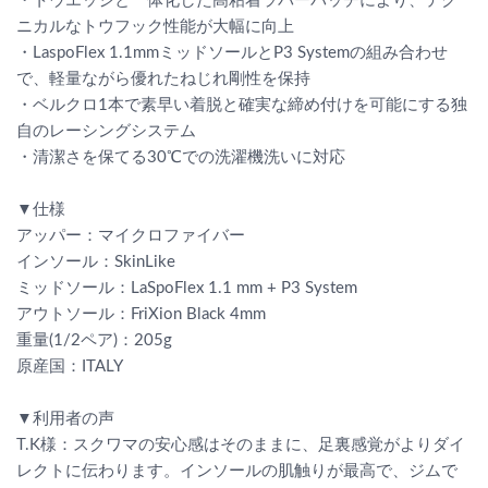
・トウエッジと一体化した高粘着ラバーパッチにより、テク
ニカルなトウフック性能が大幅に向上
・LaspoFlex 1.1mmミッドソールとP3 Systemの組み合わせ
で、軽量ながら優れたねじれ剛性を保持
・ベルクロ1本で素早い着脱と確実な締め付けを可能にする独
自のレーシングシステム
・清潔さを保てる30℃での洗濯機洗いに対応
▼仕様
アッパー：マイクロファイバー
インソール：SkinLike
ミッドソール：LaSpoFlex 1.1 mm + P3 System
アウトソール：FriXion Black 4mm
重量(1/2ペア)：205g
原産国：ITALY
▼利用者の声
T.K様：スクワマの安心感はそのままに、足裏感覚がよりダイ
レクトに伝わります。インソールの肌触りが最高で、ジムで