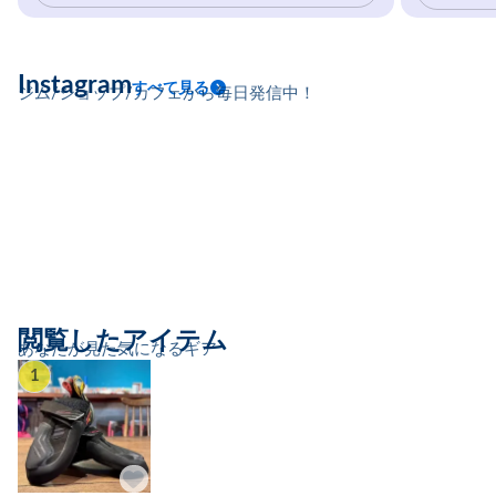
Instagram
すべて見る
ジム/ショップ/カフェから毎日発信中！
閲覧したアイテム
あなたが見た気になるギア
1