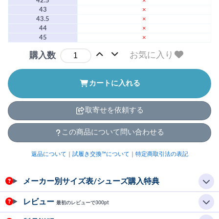
42.5
×
43
×
43.5
×
44
×
45
×
お気に入り
購入数
カートに入れる
取寄せを依頼する
この商品について問い合わせる
返品について
｜
試履き交換™について
｜
特定商取引法の表記
メーカー別サイズ表/シューズ購入特典
レビュー
最初のレビューで300pt