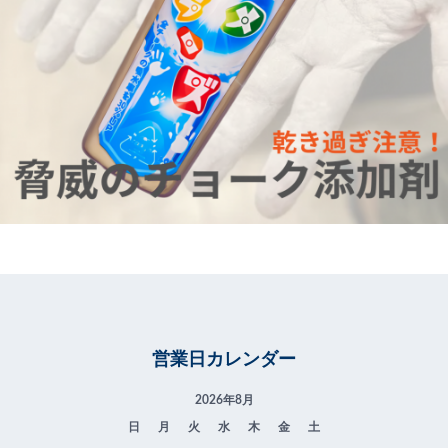
営業日カレンダー
2026年8月
日
月
火
水
木
金
土