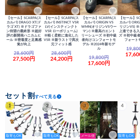
【セール】SCARPA(ス
【セール】SCARPA(ス
【セール】SCARPA(ス
【セール】SC
カルパ) DRAGO XT(ド
カルパ) INSTINCT VSR
カルパ) ORIGIN VS
カルパ) ORIG
ラゴ XT) ※ドラゴファ
LV(インスティンクト
WMN(オリジンVSウー
リジンVS) 
ン待望の最終形 ※超好
VSR ローボリューム)
マン) ※最高のエント
上達できる入
評の新開発ハニカムヒ
※軽く柔軟に進化した
リーシューズ ※初中級
ズ ※初中級
ール ※密着度と足裏感
VSR ※新ラストで異次
者向けコンフォートモ
フォート
覚が向上
元フィット感
デル ※2024年新モデ
19,8
ル
28,600円
28,600円
17,6
19,800円
27,500円
24,200円
17,600円
セット割
すべて見る
1
2
3
4
取寄もOK
取寄もOK
メール便
取寄もOK