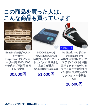
この商品を買った人は、
こんな商品も買っています
予約もOK
Beastmaker(ビースト
MOON(ムーン)
MadRock(マッドロッ
メーカー)
WARRIOR CRASH
ク) Remora Pro
Fingerboard(フィンガ
PAD(ウォリアークラッ
ADVANCED(レモラ プ
ーボード) 1000/2000
シュパッド) ※厚みと
ロ アドバンスト) ※限
※公式アプリ対応 ※指
丈夫さが魅力
定リミテッドモデル ※
トレ決定版
※130×100×12cm 6kg
マッドロック最強XFラ
バー採用 ※異次元のフ
30,800円
61,600円
リクション ※予約も
OK
28,600円