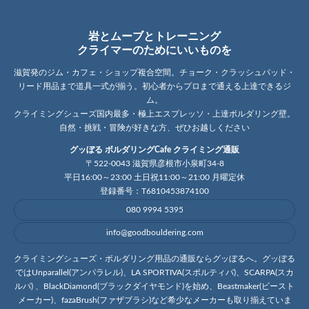
岩とムーブとトレーニング
クライマーのためにいいものを
滋賀発のジム・カフェ・ショップ複合空間。チョーク・クラッシュパッド・
リード用品まで道具一式が揃う。初心者からプロまで通える上達できるジ
ム。
クライミングシューズ国内最多・極上エスプレッソ・上達ボルダリング壁。
自然・挑戦・冒険が好きな方、ぜひお越しください
グッぼる ボルダリングCafe クライミング通販
〒522-0043 滋賀県彦根市小泉町34-8
平日16:00～23:00 土日祝11:00～21:00 月曜定休
登録番号：T6810453874100
080 9994 5395
info@goodbouldering.com
クライミングシューズ・ボルダリング用品の通販ならグッぼるへ。グッぼる
ではUnparallel(アンパラレル)、LA SPORTIVA(スポルティバ)、SCARPA(スカ
ルパ) 、BlackDiamond(ブラックダイヤモンド)を始め、Beastmaker(ビースト
メーカー)、fazaBrush(ファザブラシ)など希少なメーカーも取り揃えていま