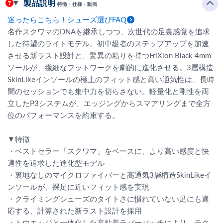
製品説明
特徴・仕様・動画
迷ったらこちら！シューズ選びFAQ
名作スクワマのDNAを継承しつつ、次世代の足裏感覚を追求
した待望のライトモデル。初中級者のステップアップを加速
させる新ラスト設計と、驚異の粘りを持つFriXion Black 4mm
ソールが、繊細なフットワークを劇的に進化させる。3層構造
SkinLikeインソールの極上のフィット感と高い通気性は、長時
間のセッションでも集中力を切らさない。軽量化と剛性を両
立したP3システムが、エッジングからスマアリングまで全方
位のパフォーマンスを約束する。
▼特徴
・ベストセラー「スクワマ」をベースに、より高い感度と快
適性を追求した進化型モデル
・裏地なしのマイクロファイバーと高通気3層構造SkinLikeイ
ンソールが、裸足に近いフィット感を実現
・クライミングシューズのタイトさに慣れていない足にも適
応する、計算された新ラスト設計を採用