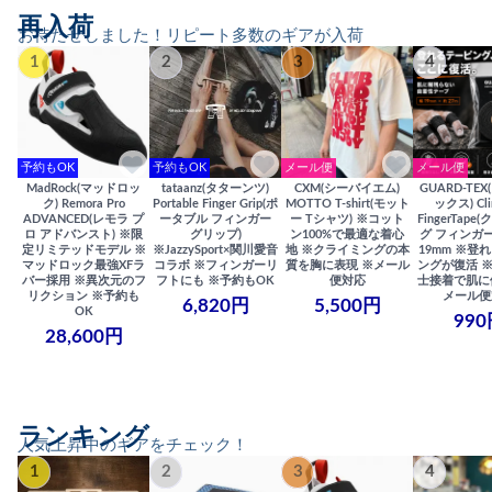
再入荷
お待たせしました！リピート多数のギアが入荷
1
2
3
4
予約もOK
予約もOK
メール便
メール便
MadRock(マッドロッ
tataanz(タターンツ)
CXM(シーバイエム)
GUARD-TE
ク) Remora Pro
Portable Finger Grip(ポ
MOTTO T-shirt(モット
ックス) Cli
ADVANCED(レモラ プ
ータブル フィンガー
ー Tシャツ) ※コット
FingerTap
ロ アドバンスト) ※限
グリップ)
ン100%で最適な着心
グ フィンガー
定リミテッドモデル ※
※JazzySport×関川愛音
地 ※クライミングの本
19mm ※登
マッドロック最強XFラ
コラボ ※フィンガーリ
質を胸に表現 ※メール
ングが復活 
バー採用 ※異次元のフ
フトにも ※予約もOK
便対応
士接着で肌に
リクション ※予約も
メール便
6,820円
5,500円
OK
990
28,600円
ランキング
人気上昇中のギアをチェック！
1
2
3
4