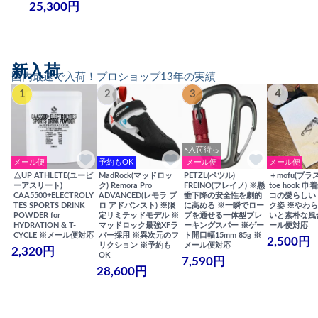
25,300円
新入荷
国内最速で入荷！プロショップ13年の実績
1
2
3
4
×入荷待ち
メール便
予約もOK
メール便
メール便
△UP ATHLETE(ユーピ
MadRock(マッドロッ
PETZL(ペツル)
＋mofu(プラ
ーアスリート)
ク) Remora Pro
FREINO(フレイノ) ※懸
toe hook 
CAA5500+ELECTROLY
ADVANCED(レモラ プ
垂下降の安全性を劇的
コの愛らしい
TES SPORTS DRINK
ロ アドバンスト) ※限
に高める ※一瞬でロー
ク姿 ※やわ
POWDER for
定リミテッドモデル ※
プを通せる一体型ブレ
いと素朴な風
HYDRATION & T-
マッドロック最強XFラ
ーキングスパー ※ゲー
ール便対応
CYCLE ※メール便対応
バー採用 ※異次元のフ
ト開口幅15mm 85g ※
2,500円
リクション ※予約も
メール便対応
2,320円
OK
7,590円
28,600円