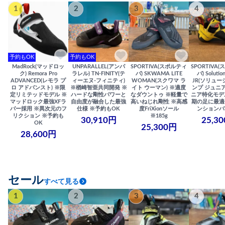
1
2
3
4
予約もOK
予約もOK
MadRock(マッドロッ
UNPARALLEL(アンパ
SPORTIVA(スポルティ
SPORTIVA
ク) Remora Pro
ラレル) TN-FINITY(テ
バ) SKWAMA LITE
バ) Solutio
ADVANCED(レモラ プ
ィーエヌ-フィニティ)
WOMAN(スクワマ ラ
JR(ソリュー
ロ アドバンスト) ※限
※楢崎智亜共同開発 ※
イト ウーマン) ※適度
ンプ ジュニア
定リミテッドモデル ※
ハードな剛性パワーと
なダウントゥ ※軽量で
ニア特化モデ
マッドロック最強XFラ
自由度が融合した最強
高いねじれ剛性 ※高感
期の足に最適
バー採用 ※異次元のフ
仕様 ※予約もOK
度FriXionソール
ンションバ
リクション ※予約も
※185g
30,910円
25,3
OK
25,300円
28,600円
セール
すべて見る
1
2
3
4