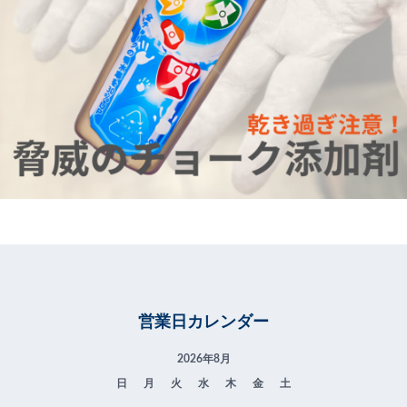
営業日カレンダー
2026年8月
日
月
火
水
木
金
土