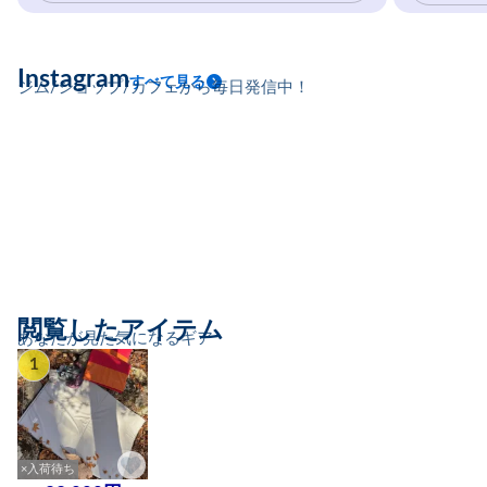
Instagram
すべて見る
ジム/ショップ/カフェから毎日発信中！
閲覧したアイテム
あなたが見た気になるギア
1
×入荷待ち