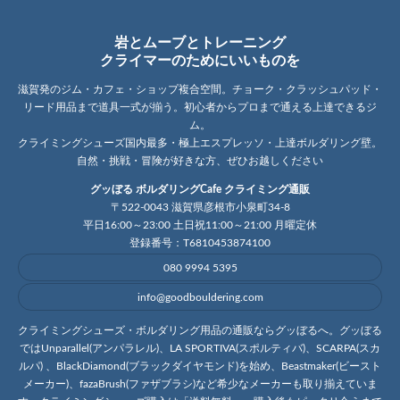
岩とムーブとトレーニング
クライマーのためにいいものを
滋賀発のジム・カフェ・ショップ複合空間。チョーク・クラッシュパッド・
リード用品まで道具一式が揃う。初心者からプロまで通える上達できるジ
ム。
クライミングシューズ国内最多・極上エスプレッソ・上達ボルダリング壁。
自然・挑戦・冒険が好きな方、ぜひお越しください
グッぼる ボルダリングCafe クライミング通販
〒522-0043 滋賀県彦根市小泉町34-8
平日16:00～23:00 土日祝11:00～21:00 月曜定休
登録番号：T6810453874100
080 9994 5395
info@goodbouldering.com
クライミングシューズ・ボルダリング用品の通販ならグッぼるへ。グッぼる
ではUnparallel(アンパラレル)、LA SPORTIVA(スポルティバ)、SCARPA(スカ
ルパ) 、BlackDiamond(ブラックダイヤモンド)を始め、Beastmaker(ビースト
メーカー)、fazaBrush(ファザブラシ)など希少なメーカーも取り揃えていま