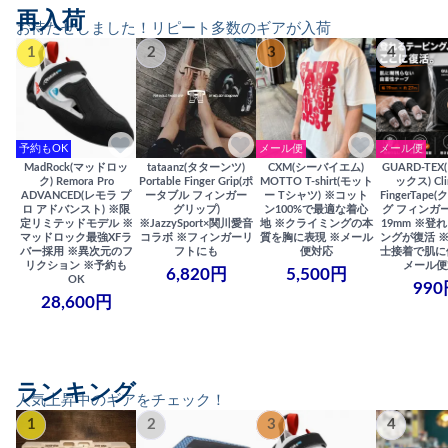
再入荷
お待たせしました！リピート多数のギアが入荷
1
2
3
4
予約もOK
メール便
メール便
MadRock(マッドロッ
tataanz(タターンツ)
CXM(シーバイエム)
GUARD-TE
ク) Remora Pro
Portable Finger Grip(ポ
MOTTO T-shirt(モット
ックス) Cli
ADVANCED(レモラ プ
ータブル フィンガー
ー Tシャツ) ※コット
FingerTap
ロ アドバンスト) ※限
グリップ)
ン100%で最適な着心
グ フィンガー
定リミテッドモデル ※
※JazzySport×関川愛音
地 ※クライミングの本
19mm ※登
マッドロック最強XFラ
コラボ ※フィンガーリ
質を胸に表現 ※メール
ングが復活 
バー採用 ※異次元のフ
フトにも
便対応
士接着で肌に
リクション ※予約も
メール便
6,820円
5,500円
OK
990
28,600円
ランキング
人気上昇中のギアをチェック！
1
2
3
4