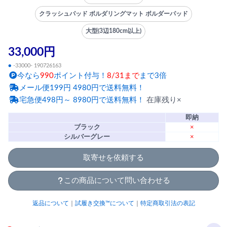
クラッシュパッド ボルダリングマット ボルダーパッド
大型(3辺180cm以上)
33,000円
●
-33000- 190726163
今なら
990
ポイント付与！
8/31まで
まで3倍
メール便199円 4980円で送料無料！
宅急便498円～ 8980円で送料無料！
在庫残り×
即納
ブラック
×
シルバーグレー
×
取寄せを依頼する
この商品について問い合わせる
返品について
｜
試履き交換™について
｜
特定商取引法の表記