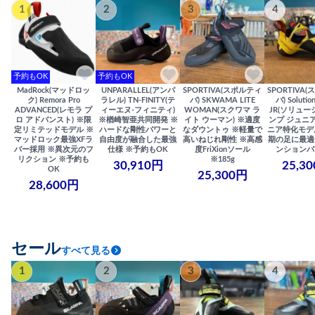
1
2
3
4
予約もOK
予約もOK
MadRock(マッドロッ
UNPARALLEL(アンパ
SPORTIVA(スポルティ
SPORTIVA
ク) Remora Pro
ラレル) TN-FINITY(テ
バ) SKWAMA LITE
バ) Solutio
ADVANCED(レモラ プ
ィーエヌ-フィニティ)
WOMAN(スクワマ ラ
JR(ソリュー
ロ アドバンスト) ※限
※楢崎智亜共同開発 ※
イト ウーマン) ※適度
ンプ ジュニア
定リミテッドモデル ※
ハードな剛性パワーと
なダウントゥ ※軽量で
ニア特化モデ
マッドロック最強XFラ
自由度が融合した最強
高いねじれ剛性 ※高感
期の足に最適
バー採用 ※異次元のフ
仕様 ※予約もOK
度FriXionソール
ンションバ
リクション ※予約も
※185g
30,910円
25,3
OK
25,300円
28,600円
セール
すべて見る
1
2
3
4