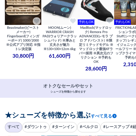
予約もOK
予約もOK
Beastmaker(ビースト
MOON(ムーン)
MadRock(マッドロッ
FRICTIONL
メーカー)
WARRIOR CRASH
ク) Remora Pro
ションラボ) S
Fingerboard(フィンガ
PAD(ウォリアークラッ
ADVANCED(レモラ プ
Stuff(シー
ーボード) 1000/2000
シュパッド) ※厚みと
ロ アドバンスト) ※限
タッフ) レギ
※公式アプリ対応 ※指
丈夫さが魅力
定リミテッドモデル ※
イジェニック
トレ決定版
※130×100×12cm 6kg
マッドロック最強XFラ
ールフリー 
バー採用 ※異次元のフ
ップクライマ
30,800円
61,600円
リクション ※予約も
予約も
OK
2,31
28,600円
オトクなセールやセット
シューズを特徴から探せます
★シューズを特徴から選ぶ
すべて見る
すべて
#ダウントゥ
#ターンイン
#ベルクロ
#レースアップ #