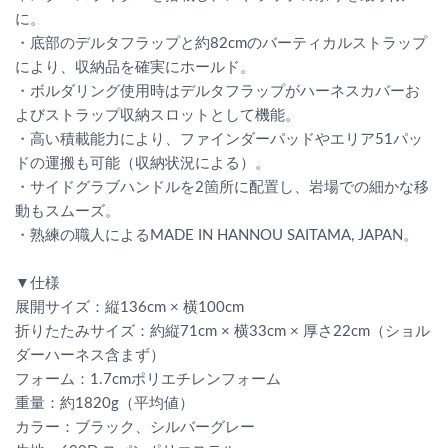
に。
・底部のデルタフラップと約82cmのバーティカルストラップ
により、収納品を確実にホールド。
・ボルダリング使用時はデルタフラップがハーネスカバーお
よびストラップ収納スロットとして機能。
・高い積載能力により、ファインダーパッドやエリア51パッ
ドの運搬も可能（収納状況による）。
・サイドグラブハンドルを2箇所に配置し、岩場での細かな移
動もスムーズ。
・熟練の職人によるMADE IN HANNOU SAITAMA, JAPAN。
▼仕様
展開サイズ：縦136cm × 横100cm
折りたたみサイズ：約縦71cm × 横33cm × 厚さ22cm（ショル
ダーハーネス含まず）
フォーム：1.7cmポリエチレンフォーム
重量：約1820g（平均値）
カラー：ブラック、シルバーグレー