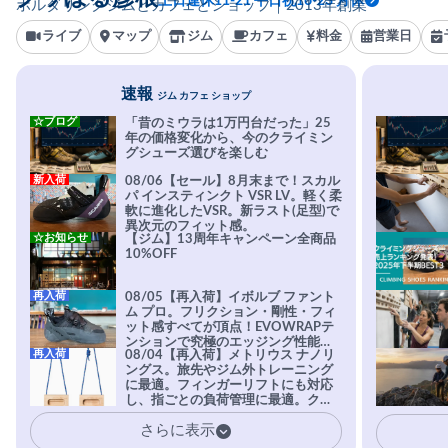
土日連休11-21 平日祝16-23 月休
ボルダリングジムとカフェとショップ｜2013年創業
ライブ
マップ
ジム
カフェ
料金
営業日
速報
ジム カフェ ショップ
☆ブログ
「昔のミウラは1万円台だった」25
年の価格変化から、今のクライミン
グシューズ選びを楽しむ
新入荷
08/06【セール】8月末まで！スカル
パ インスティンクト VSR LV。軽く柔
軟に進化したVSR。新ラスト(足型)で
異次元のフィット感。
☆お知らせ
【ジム】13周年キャンペーン全商品
10%OFF
再入荷
08/05【再入荷】イボルブ ファント
ム プロ。フリクション・剛性・フィ
ット感すべてが頂点！EVOWRAPテ
ンションで究極のエッジング性能を
再入荷
08/04【再入荷】メトリウス ナノリ
実現。進化系ラバーEvo-74はTRAX
ングス。旅先やジム外トレーニング
を凌駕する粘着力で極小ホールドに
に最適。フィンガーリフトにも対応
安心感。
し、指ごとの負荷管理に最適。クラ
イマーの指を本気で鍛えるギア。
さらに表示