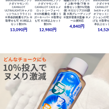
BlackDiamond(ブラッ
BlackDiamond(ブラッ
瑞牆ボルダリングガイ
BlackDiam
クダイヤモンド)
クダイヤモンド)
ド 上巻/中巻/下巻 ※
クダイヤモ
CAMALOT
CAMALOT C4(キャメ
全巻セット割5%(宅急
CAMALOT 
ULTRALIGHT(キャメロ
ロット シーフォー)
便) ※32エリア2100課
Set(キャメロ
ットウルトラライト)
※10%軽量化 ※新トリ
題 ※再グレーディング
オフセット)
※革命的軽量モデル ※
ガーキーパー ※取寄せ
※室井登喜夫監修 ※メ
クションの可
取寄せも可 ※3本以上
も可 ※3本以上セット
ール便対応
げる ※取寄せ
セット割10%
割10%
本以上セット
4,840円
13,090円
12,980円
14,5