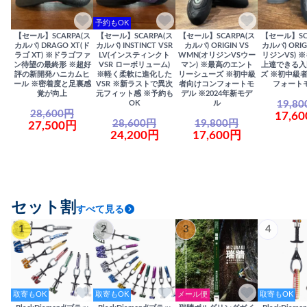
予約もOK
【セール】SCARPA(ス
【セール】SCARPA(ス
【セール】SCARPA(ス
【セール】SC
カルパ) DRAGO XT(ド
カルパ) INSTINCT VSR
カルパ) ORIGIN VS
カルパ) ORIG
ラゴ XT) ※ドラゴファ
LV(インスティンクト
WMN(オリジンVSウー
リジンVS) 
ン待望の最終形 ※超好
VSR ローボリューム)
マン) ※最高のエント
上達できる入
評の新開発ハニカムヒ
※軽く柔軟に進化した
リーシューズ ※初中級
ズ ※初中級
ール ※密着度と足裏感
VSR ※新ラストで異次
者向けコンフォートモ
フォート
覚が向上
元フィット感 ※予約も
デル ※2024年新モデ
19,8
OK
ル
28,600円
17,6
28,600円
19,800円
27,500円
24,200円
17,600円
セット割
すべて見る
1
2
3
4
取寄もOK
取寄もOK
メール便
取寄もOK