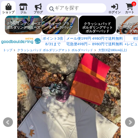
0
ショップ
ジム
ブログ
ログイン
カート
クライミングシューズ
チョーク ブラシ
クラッシュパッド
リードクラ
ボルダリングシューズ
チョークバッグ
ボルダリングマット
ロープクラ
ボルダーパッド
沢登
ポイント3倍
メール便199円 4980円で送料無料
初
8/31まで
宅急便498円～ 8980円で送料無料
+レビュ
トップ
クラッシュパッド ボルダリングマット ボルダーパッド
大型(3辺180cm以上)