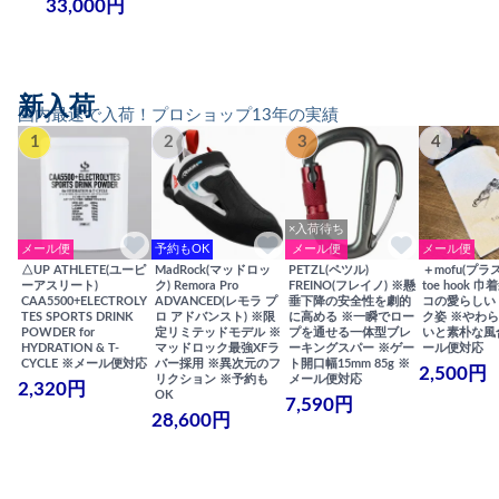
33,000円
新入荷
国内最速で入荷！プロショップ13年の実績
1
2
3
4
×入荷待ち
メール便
予約もOK
メール便
メール便
△UP ATHLETE(ユーピ
MadRock(マッドロッ
PETZL(ペツル)
＋mofu(プラ
ーアスリート)
ク) Remora Pro
FREINO(フレイノ) ※懸
toe hook 
CAA5500+ELECTROLY
ADVANCED(レモラ プ
垂下降の安全性を劇的
コの愛らしい
TES SPORTS DRINK
ロ アドバンスト) ※限
に高める ※一瞬でロー
ク姿 ※やわ
POWDER for
定リミテッドモデル ※
プを通せる一体型ブレ
いと素朴な風
HYDRATION & T-
マッドロック最強XFラ
ーキングスパー ※ゲー
ール便対応
CYCLE ※メール便対応
バー採用 ※異次元のフ
ト開口幅15mm 85g ※
2,500円
リクション ※予約も
メール便対応
2,320円
OK
7,590円
28,600円