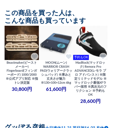
この商品を買った人は、
こんな商品も買っています
予約もOK
Beastmaker(ビースト
MOON(ムーン)
MadRock(マッドロッ
メーカー)
WARRIOR CRASH
ク) Remora Pro
Fingerboard(フィンガ
PAD(ウォリアークラッ
ADVANCED(レモラ プ
ーボード) 1000/2000
シュパッド) ※厚みと
ロ アドバンスト) ※限
※公式アプリ対応 ※指
丈夫さが魅力
定リミテッドモデル ※
トレ決定版
※130×100×12cm 6kg
マッドロック最強XFラ
バー採用 ※異次元のフ
30,800円
61,600円
リクション ※予約も
OK
28,600円
グッぼる彦根