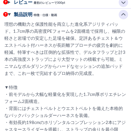
レビュー
最初のレビューで300pt
製品説明
特徴・仕様・動画
理想の機動力と保護性能を両立した進化系アジリティパッ
ド。1.7cm厚の高密度PEフォームを2面構造で採用し、極限の
軽さと岩場での安定した足場を確保。定評あるチェスト＆ウ
エストベルト付ハーネスが長距離アプローチの疲労を劇的に
軽減。特筆すべきは圧倒的な拡張性で、デルタフラップと計3
本の高強度ストラップにより大型マットの積載すら可能。ミ
ニマムなボルダリングからハードなセッションの追加パッド
まで、これ一枚で完結するプロ納得の完成度。
▼特徴
・前モデルから大幅な軽量化を実現した1.7cm厚ポリエチレン
フォーム2面構造。
・背面にはチェストベルトとウエストベルトを備えた本格的
なバックパックショルダーハーネスを装備。
・有効長約198cmのホリゾンタルコンプレッション2本にアジ
ャスタースライダーを搭載し、ストラップの余りを最小限