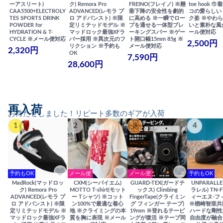
ーアスリート)
ク) Remora Pro
FREINO(フレイノ) ※懸
toe hook 
CAA5500+ELECTROLY
ADVANCED(レモラ プ
垂下降の安全性を劇的
コの愛らしい
TES SPORTS DRINK
ロ アドバンスト) ※限
に高める ※一瞬でロー
ク姿 ※やわ
POWDER for
定リミテッドモデル ※
プを通せる一体型ブレ
いと素朴な風
HYDRATION & T-
マッドロック最強XFラ
ーキングスパー ※ゲー
ール便対応
CYCLE ※メール便対応
バー採用 ※異次元のフ
ト開口幅15mm 85g ※
2,500円
リクション ※予約も
メール便対応
2,320円
OK
7,590円
28,600円
再入荷
お待たせしました！リピート多数のギアが入荷
1
2
3
4
予約もOK
メール便
メール便
予約もOK
MadRock(マッドロッ
CXM(シーバイエム)
GUARD-TEX(ガードテ
UNPARALL
ク) Remora Pro
MOTTO T-shirt(モット
ックス) Climbing
ラレル) TN-F
ADVANCED(レモラ プ
ー Tシャツ) ※コット
FingerTape(クライミン
ィーエヌ-フ
ロ アドバンスト) ※限
ン100%で最適な着心
グ フィンガー テープ)
※楢崎智亜共
定リミテッドモデル ※
地 ※クライミングの本
19mm ※登れるテーピ
ハードな剛性
マッドロック最強XFラ
質を胸に表現 ※メール
ングが復活 ※テープ同
自由度が融合