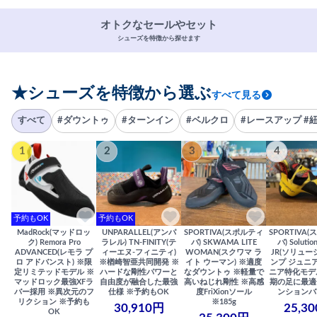
オトクなセールやセット
シューズを特徴から探せます
★シューズを特徴から選ぶ
すべて見る
すべて
#ダウントゥ
#ターンイン
#ベルクロ
#レースアップ #
1
2
3
4
予約もOK
予約もOK
MadRock(マッドロッ
UNPARALLEL(アンパ
SPORTIVA(スポルティ
SPORTIVA
ク) Remora Pro
ラレル) TN-FINITY(テ
バ) SKWAMA LITE
バ) Solutio
ADVANCED(レモラ プ
ィーエヌ-フィニティ)
WOMAN(スクワマ ラ
JR(ソリュー
ロ アドバンスト) ※限
※楢崎智亜共同開発 ※
イト ウーマン) ※適度
ンプ ジュニア
定リミテッドモデル ※
ハードな剛性パワーと
なダウントゥ ※軽量で
ニア特化モデ
マッドロック最強XFラ
自由度が融合した最強
高いねじれ剛性 ※高感
期の足に最適
バー採用 ※異次元のフ
仕様 ※予約もOK
度FriXionソール
ンションバ
リクション ※予約も
※185g
30,910円
25,3
OK