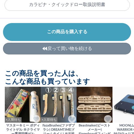
カラビナ・クイックドロー取扱説明書
この商品を購入する
戻って買い物を続ける
この商品を買った人は、
こんな商品も買っています
×入荷待ち
×入荷待ち
マスターキミー ボディ
FazaBrushes(ファザブ
Beastmaker(ビースト
MOON(
ライトゲル ※クライマ
ラシ) DREAMTIME(ド
メーカー)
WARRIOR 
ー専用回復ゲル
リームタイム) ※元祖
Fingerboard(フィンガ
PAD(ウォリ