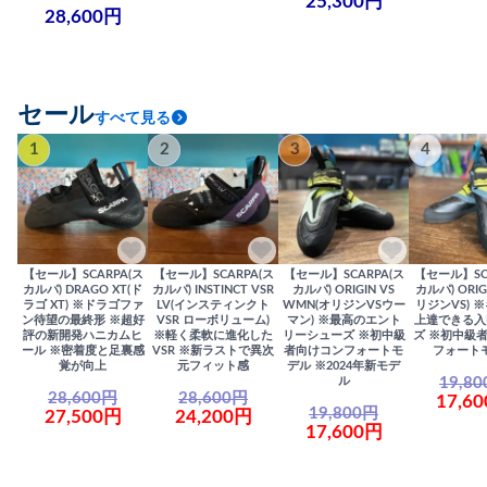
25,300円
28,600円
セール
すべて見る
1
2
3
4
【セール】SCARPA(ス
【セール】SCARPA(ス
【セール】SCARPA(ス
【セール】SC
カルパ) DRAGO XT(ド
カルパ) INSTINCT VSR
カルパ) ORIGIN VS
カルパ) ORIG
ラゴ XT) ※ドラゴファ
LV(インスティンクト
WMN(オリジンVSウー
リジンVS) 
ン待望の最終形 ※超好
VSR ローボリューム)
マン) ※最高のエント
上達できる入
評の新開発ハニカムヒ
※軽く柔軟に進化した
リーシューズ ※初中級
ズ ※初中級
ール ※密着度と足裏感
VSR ※新ラストで異次
者向けコンフォートモ
フォート
覚が向上
元フィット感
デル ※2024年新モデ
19,8
ル
28,600円
28,600円
17,6
19,800円
27,500円
24,200円
17,600円