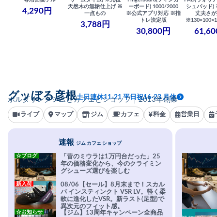
天然木の無垢仕上げ ※
ーボード) 1000/2000
シュパッド)
4,290円
一点もの
※公式アプリ対応 ※指
丈夫さが
トレ決定版
※130×100×1
3,788円
30,800円
61,6
グッぼる彦根
土日連休11-21 平日祝16-23 月休
ボルダリングジムとカフェとショップ｜2013年創業
ライブ
マップ
ジム
カフェ
料金
営業日
速報
ジム カフェ ショップ
☆ブログ
「昔のミウラは1万円台だった」25
年の価格変化から、今のクライミン
グシューズ選びを楽しむ
新入荷
08/06【セール】8月末まで！スカル
パ インスティンクト VSR LV。軽く柔
軟に進化したVSR。新ラスト(足型)で
異次元のフィット感。
☆お知らせ
【ジム】13周年キャンペーン全商品