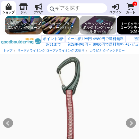
0
ショップ
ジム
ブログ
ログイン
カート
クライミングシューズ
チョーク ブラシ
クラッシュパッド
リードクラ
ボルダリングシューズ
チョークバッグ
ボルダリングマット
ロープクラ
ボルダーパッド
沢登
ポイント3倍
メール便199円 4980円で送料無料
初
8/31まで
宅急便498円～ 8980円で送料無料
+レビュ
トップ
リードクライミング ロープクライミング 沢登り
カラビナ クイックドロー