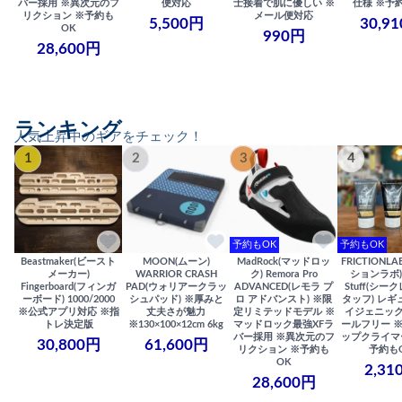
バー採用 ※異次元のフ
便対応
士接着で肌に優しい ※
仕様 ※予
リクション ※予約も
メール便対応
5,500円
30,9
OK
990円
28,600円
ランキング
人気上昇中のギアをチェック！
1
2
3
4
予約もOK
予約もOK
Beastmaker(ビースト
MOON(ムーン)
MadRock(マッドロッ
FRICTIONL
メーカー)
WARRIOR CRASH
ク) Remora Pro
ションラボ) S
Fingerboard(フィンガ
PAD(ウォリアークラッ
ADVANCED(レモラ プ
Stuff(シー
ーボード) 1000/2000
シュパッド) ※厚みと
ロ アドバンスト) ※限
タッフ) レギ
※公式アプリ対応 ※指
丈夫さが魅力
定リミテッドモデル ※
イジェニック
トレ決定版
※130×100×12cm 6kg
マッドロック最強XFラ
ールフリー 
バー採用 ※異次元のフ
ップクライマ
30,800円
61,600円
リクション ※予約も
予約も
OK
2,31
28,600円