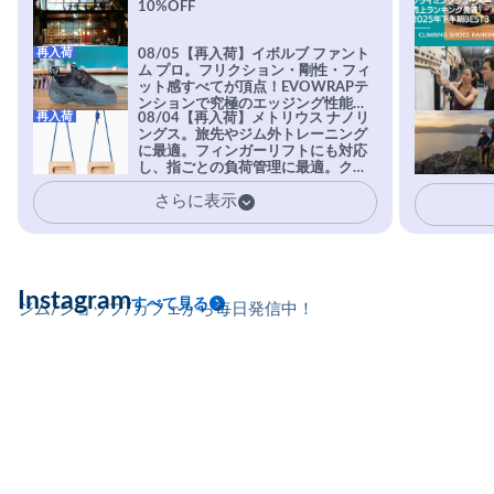
10%OFF
再入荷
08/05【再入荷】イボルブ ファント
ム プロ。フリクション・剛性・フィ
ット感すべてが頂点！EVOWRAPテ
ンションで究極のエッジング性能を
再入荷
08/04【再入荷】メトリウス ナノリ
実現。進化系ラバーEvo-74はTRAX
ングス。旅先やジム外トレーニング
を凌駕する粘着力で極小ホールドに
に最適。フィンガーリフトにも対応
安心感。
し、指ごとの負荷管理に最適。クラ
イマーの指を本気で鍛えるギア。
さらに表示
Instagram
すべて見る
ジム/ショップ/カフェから毎日発信中！