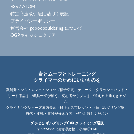
RSS
/
ATOM
特定商法取引法に基づく表記
プライバシーポリシー
運営会社 gooodbouldering について
OGPキャッシュクリア
岩とムーブとトレーニング
クライマーのためにいいものを
滋賀発のジム・カフェ・ショップ複合空間。チョーク・クラッシュパッド・
リード用品まで道具一式が揃う。初心者からプロまで通える上達できるジ
ム。
クライミングシューズ国内最多・極上エスプレッソ・上達ボルダリング壁。
自然・挑戦・冒険が好きな方、ぜひお越しください
グッぼる ボルダリングCafe クライミング通販
〒522-0043 滋賀県彦根市小泉町34-8