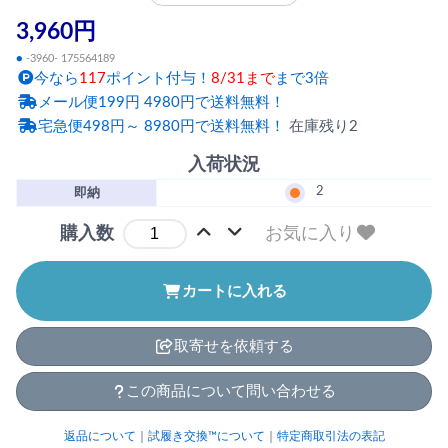
3,960円
●
-3960- 175564189
今なら
117
ポイント付与！
8/31まで
まで3倍
メール便199円 4980円で送料無料！
宅急便498円～ 8980円で送料無料！
在庫残り2
入荷状況
2
即納
お気に入り
購入数
カートに入れる
取寄せを依頼する
この商品について問い合わせる
返品について
｜
試履き交換™について
｜
特定商取引法の表記