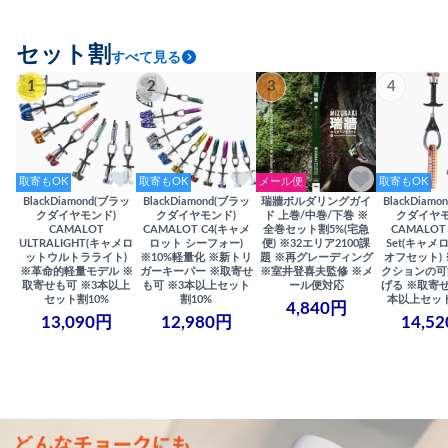
セット割
すべて見る
1
2
3
4
取寄もOK
取寄もOK
メール便
取寄もOK
BlackDiamond(ブラッ
BlackDiamond(ブラッ
瑞牆ボルダリングガイ
BlackDiam
クダイヤモンド)
クダイヤモンド)
ド 上巻/中巻/下巻 ※
クダイヤモ
CAMALOT
CAMALOT C4(キャメ
全巻セット割5%(宅急
CAMALOT 
ULTRALIGHT(キャメロ
ロット シーフォー)
便) ※32エリア2100課
Set(キャメロ
ットウルトラライト)
※10%軽量化 ※新トリ
題 ※再グレーディング
オフセット)
※革命的軽量モデル ※
ガーキーパー ※取寄せ
※室井登喜夫監修 ※メ
クションの可
取寄せも可 ※3本以上
も可 ※3本以上セット
ール便対応
げる ※取寄せ
セット割10%
割10%
本以上セット
4,840円
13,090円
12,980円
14,5