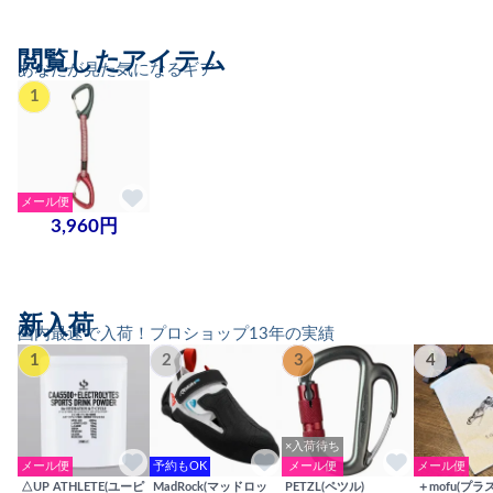
閲覧したアイテム
あなたが見た気になるギア
1
メール便
3,960円
新入荷
国内最速で入荷！プロショップ13年の実績
1
2
3
4
×入荷待ち
メール便
予約もOK
メール便
メール便
△UP ATHLETE(ユーピ
MadRock(マッドロッ
PETZL(ペツル)
＋mofu(プラ