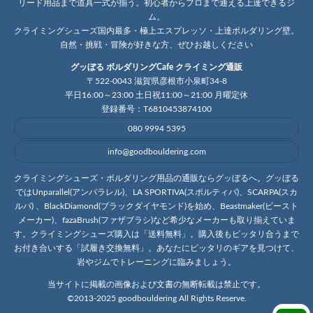
リード用品まで道具一式が揃う。初心者からプロまで通える上達できるジ
ム。
クライミングシューズ国内最多・極上エスプレッソ・上達ボルダリング壁。
自然・挑戦・冒険が好きな方、ぜひお越しください
グッぼる ボルダリングCafe クライミング通販
〒522-0043 滋賀県彦根市小泉町34-8
平日16:00～23:00 土日祝11:00～21:00 月曜定休
登録番号：T6810453874100
080 9994 5395
info@goodbouldering.com
クライミングシューズ・ボルダリング用品の通販ならグッぼるへ。グッぼる
ではUnparallel(アンパラレル)、LA SPORTIVA(スポルティバ)、SCARPA(スカ
ルパ) 、BlackDiamond(ブラックダイヤモンド)を始め、Beastmaker(ビースト
メーカー)、fazaBrush(ファザブラシ)など希少なメーカーも取り揃えていま
す。クライミングシューズ購入は「送料無料」。購入後もピッタリ合うまで
お付き合いする「試履き交換無料」。あなたにピッタリのギアを見つけて、
岩やジムでトレーニングに臨みましょう。
当サイトに掲載の画像および文書の無断転載は禁止です。
©2013-2025 goodbouldering All Rights Reserve.