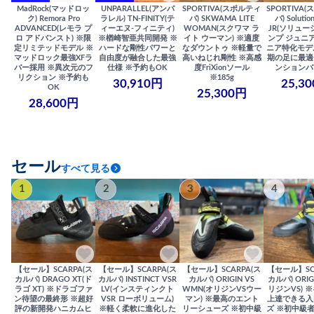
MadRock(マッドロッ
UNPARALLEL(アンパ
SPORTIVA(スポルティ
SPORTIVA
ク) Remora Pro
ラレル) TN-FINITY(テ
バ) SKWAMA LITE
バ) Solutio
ADVANCED(レモラ プ
ィーエヌ-フィニティ)
WOMAN(スクワマ ラ
JR(ソリュー
ロ アドバンスト) ※限
※楢崎智亜共同開発 ※
イト ウーマン) ※適度
ンプ ジュニア
定リミテッドモデル ※
ハードな剛性パワーと
なダウントゥ ※軽量で
ニア特化モデ
マッドロック最強XFラ
自由度が融合した最強
高いねじれ剛性 ※高感
期の足に最適
バー採用 ※異次元のフ
仕様 ※予約もOK
度FriXionソール
ンションバ
リクション ※予約も
※185g
30,910円
25,3
OK
25,300円
28,600円
セール
すべて見る
1
2
3
4
【セール】SCARPA(ス
【セール】SCARPA(ス
【セール】SCARPA(ス
【セール】SC
カルパ) DRAGO XT(ド
カルパ) INSTINCT VSR
カルパ) ORIGIN VS
カルパ) ORIG
ラゴ XT) ※ドラゴファ
LV(インスティンクト
WMN(オリジンVSウー
リジンVS) 
ン待望の最終形 ※超好
VSR ローボリューム)
マン) ※最高のエント
上達できる入
評の新開発ハニカムヒ
※軽く柔軟に進化した
リーシューズ ※初中級
ズ ※初中級