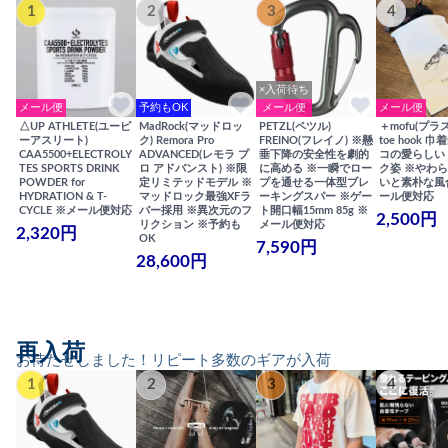
1
2
3
4
×入荷待ち
メール便
予約もOK
メール便
メール便
△UP ATHLETE(ユーピ
MadRock(マッドロッ
PETZL(ペツル)
＋mofu(プラ
ーアスリート)
ク) Remora Pro
FREINO(フレイノ) ※懸
toe hook 
CAA5500+ELECTROLY
ADVANCED(レモラ プ
垂下降の安全性を劇的
コの愛らしい
TES SPORTS DRINK
ロ アドバンスト) ※限
に高める ※一瞬でロー
ク姿 ※やわ
POWDER for
定リミテッドモデル ※
プを通せる一体型ブレ
いと素朴な風
HYDRATION & T-
マッドロック最強XFラ
ーキングスパー ※ゲー
ール便対応
CYCLE ※メール便対応
バー採用 ※異次元のフ
ト開口幅15mm 85g ※
2,500円
リクション ※予約も
メール便対応
2,320円
OK
7,590円
28,600円
再入荷
お待たせしました！リピート多数のギアが入荷
1
2
3
4