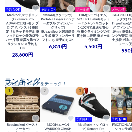
予約もOK
予約もOK
メール便
メール便
MadRock(マッドロッ
tataanz(タターンツ)
CXM(シーバイエム)
GUARD-TE
ク) Remora Pro
Portable Finger Grip(ポ
MOTTO T-shirt(モット
ックス) Cli
ADVANCED(レモラ プ
ータブル フィンガー
ー Tシャツ) ※コット
FingerTap
ロ アドバンスト) ※限
グリップ)
ン100%で最適な着心
グ フィンガー
定リミテッドモデル ※
※JazzySport×関川愛音
地 ※クライミングの本
19mm ※登
マッドロック最強XFラ
コラボ ※フィンガーリ
質を胸に表現 ※メール
ングが復活 
バー採用 ※異次元のフ
フトにも ※予約もOK
便対応
士接着で肌に
リクション ※予約も
メール便
6,820円
5,500円
OK
990
28,600円
ランキング
人気上昇中のギアをチェック！
1
2
3
4
予約もOK
予約もOK
Beastmaker(ビースト
MOON(ムーン)
MadRock(マッドロッ
FRICTIONL
メーカー)
WARRIOR CRASH
ク) Remora Pro
ションラボ) S