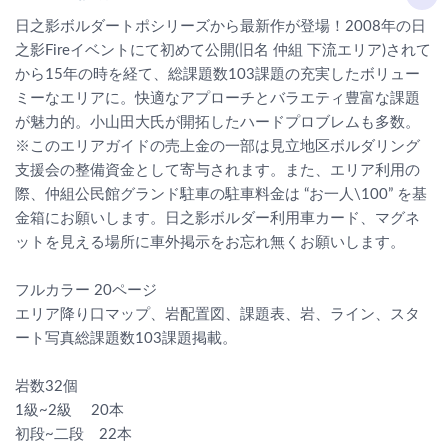
日之影ボルダートポシリーズから最新作が登場！2008年の日
之影Fireイベントにて初めて公開(旧名 仲組 下流エリア)されて
から15年の時を経て、総課題数103課題の充実したボリュー
ミーなエリアに。快適なアプローチとバラエティ豊富な課題
が魅力的。小山田大氏が開拓したハードプロブレムも多数。
※このエリアガイドの売上金の一部は見立地区ボルダリング
支援会の整備資金として寄与されます。また、エリア利用の
際、仲組公民館グランド駐車の駐車料金は “お一人\100” を基
金箱にお願いします。日之影ボルダー利用車カード、マグネ
ットを見える場所に車外掲示をお忘れ無くお願いします。
フルカラー 20ページ
エリア降り口マップ、岩配置図、課題表、岩、ライン、スタ
ート写真総課題数103課題掲載。
岩数32個
1級~2級 20本
初段~二段 22本