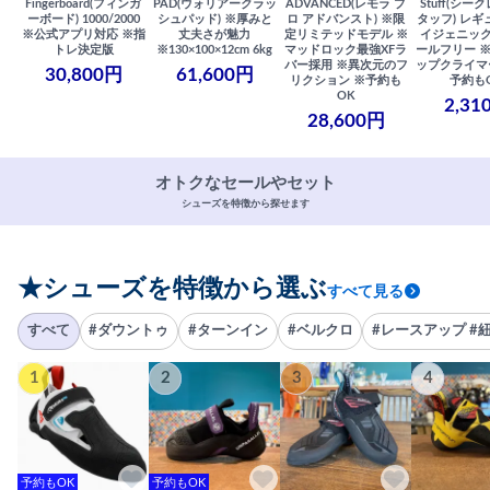
Fingerboard(フィンガ
PAD(ウォリアークラッ
ADVANCED(レモラ プ
Stuff(シー
ーボード) 1000/2000
シュパッド) ※厚みと
ロ アドバンスト) ※限
タッフ) レギ
※公式アプリ対応 ※指
丈夫さが魅力
定リミテッドモデル ※
イジェニック
トレ決定版
※130×100×12cm 6kg
マッドロック最強XFラ
ールフリー 
バー採用 ※異次元のフ
ップクライマ
30,800円
61,600円
リクション ※予約も
予約も
OK
2,31
28,600円
オトクなセールやセット
シューズを特徴から探せます
★シューズを特徴から選ぶ
すべて見る
すべて
#ダウントゥ
#ターンイン
#ベルクロ
#レースアップ #
1
2
3
4
予約もOK
予約もOK