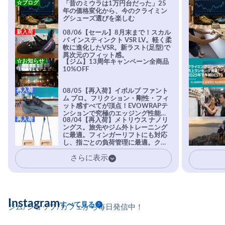
☆ブログ
「昔のミウラは1万円台だった」25
年の価格変化から、今のクライミン
グシューズ選びを楽しむ
新入荷
08/06【セール】8月末まで！スカル
パ インスティンクト VSR LV。軽く柔
軟に進化したVSR。新ラスト(足型)で
異次元のフィット感。
☆お知らせ
【ジム】13周年キャンペーン全商品
10%OFF
再入荷
08/05【再入荷】イボルブ ファント
ム プロ。フリクション・剛性・フィ
ット感すべてが頂点！EVOWRAPテ
ンションで究極のエッジング性能を
再入荷
08/04【再入荷】メトリウス ナノリ
実現。進化系ラバーEvo-74はTRAX
ングス。旅先やジム外トレーニング
を凌駕する粘着力で極小ホールドに
に最適。フィンガーリフトにも対応
安心感。
し、指ごとの負荷管理に最適。クラ
イマーの指を本気で鍛えるギア。
さらに表示
Instagram
すべて見る
ジム/ショップ/カフェから毎日発信中！