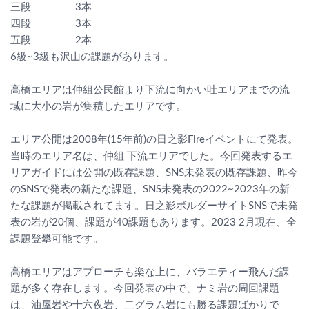
三段 3本
四段 3本
五段 2本
6級~3級も沢山の課題があります。
高橋エリアは仲組公民館より下流に向かい吐エリアまでの流
域に大小の岩が集積したエリアです。
エリア公開は2008年(15年前)の日之影Fireイベントにて発表。
当時のエリア名は、仲組 下流エリアでした。今回発表するエ
リアガイドには公開の既存課題、SNS未発表の既存課題、昨今
のSNSで発表の新たな課題、SNS未発表の2022~2023年の新
たな課題が掲載されてます。日之影ボルダーサイトSNSで未発
表の岩が20個、課題が40課題もあります。2023 2月現在、全
課題登攀可能です。
高橋エリアはアプローチも楽な上に、バラエティー飛んだ課
題が多く存在します。今回発表の中で、ナミ岩の周回課題
は、油屋岩や十六夜岩、二グラム岩にも勝る課題ばかりで