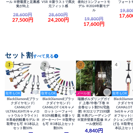
ール ※密着度と足裏感
VSR ※新ラストで異次
者向けコンフォートモ
フォート
覚が向上
元フィット感
デル ※2024年新モデ
19,8
ル
28,600円
28,600円
17,6
19,800円
27,500円
24,200円
17,600円
セット割
すべて見る
1
2
3
4
取寄もOK
取寄もOK
メール便
取寄もOK
BlackDiamond(ブラッ
BlackDiamond(ブラッ
瑞牆ボルダリングガイ
BlackDiam
クダイヤモンド)
クダイヤモンド)
ド 上巻/中巻/下巻 ※
クダイヤモ
CAMALOT
CAMALOT C4(キャメ
全巻セット割5%(宅急
CAMALOT 
ULTRALIGHT(キャメロ
ロット シーフォー)
便) ※32エリア2100課
Set(キャメロ
ットウルトラライト)
※10%軽量化 ※新トリ
題 ※再グレーディング
オフセット)
※革命的軽量モデル ※
ガーキーパー ※取寄せ
※室井登喜夫監修 ※メ
クションの可
取寄せも可 ※3本以上
も可 ※3本以上セット
ール便対応
げる ※取寄せ
セット割10%
割10%
本以上セット
4,840円