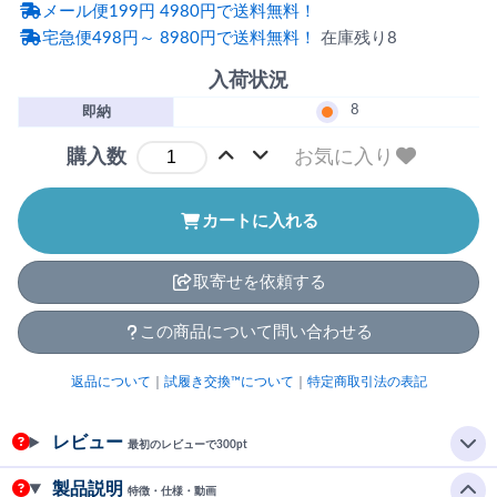
メール便199円 4980円で送料無料！
宅急便498円～ 8980円で送料無料！
在庫残り8
入荷状況
8
即納
お気に入り
購入数
カートに入れる
取寄せを依頼する
この商品について問い合わせる
返品について
｜
試履き交換™について
｜
特定商取引法の表記
レビュー
最初のレビューで300pt
製品説明
特徴・仕様・動画