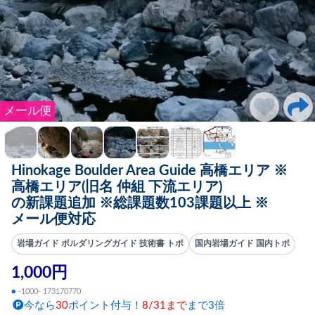
メール便
Hinokage Boulder Area Guide 高橋エリア ※
高橋エリア(旧名 仲組 下流エリア)
の新課題追加 ※総課題数103課題以上 ※
メール便対応
岩場ガイド ボルダリングガイド 技術書 トポ
国内岩場ガイド 国内トポ
1,000円
●
-1000- 173170770
今なら
30
ポイント付与！
8/31まで
まで3倍