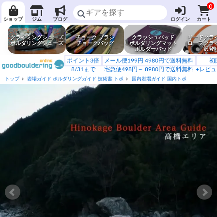
0
ショップ
ジム
ブログ
ログイン
カート
クライミングシューズ
チョーク ブラシ
クラッシュパッド
リードクラ
ボルダリングシューズ
チョークバッグ
ボルダリングマット
ロープクラ
ボルダーパッド
沢登
ポイント3倍
メール便199円 4980円で送料無料
初
8/31まで
宅急便498円～ 8980円で送料無料
+レビュ
トップ
岩場ガイド ボルダリングガイド 技術書 トポ
国内岩場ガイド 国内トポ