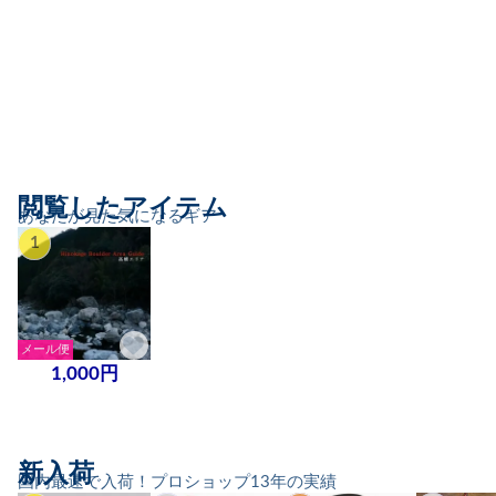
閲覧したアイテム
あなたが見た気になるギア
1
メール便
1,000円
新入荷
国内最速で入荷！プロショップ13年の実績