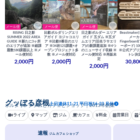
×入荷待ち
×入荷待ち
メール便
メール便
メール便
RISING 日之影
比叡ボルダリングエリ
日之影ボルダー エリア
Beastmake
SUMMER 2022 AREA
アガイド ヨジャコエリ
ガイド 五ダム ※五ダ
メーカ
GUIDE ※新たに3ヶ所
ア ※比叡8番目のエリ
ムエリア(旧名ラサエリ
Fingerboa
のエリアが追加 ※総課
ア ※34岩121課題+オ
ア)の新課題追加 ※4つ
ーボード) 100
題数180課題以上 ※メ
ープンプロジェクト多
のニューサイド収録 ※
※公式アプリ
ール便対応
数 ※メール便対応
メール便対応 ※再販未
トレ決
定
2,000円
2,000円
30,8
2,000円
グッぼる彦根
土日連休11-21 平日祝16-23 月休
ボルダリングジムとカフェとショップ｜2013年創業
ライブ
マップ
ジム
カフェ
料金
営業日
速報
ジム カフェ ショップ