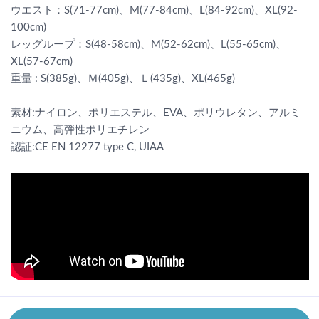
ウエスト：S(71-77cm)、M(77-84cm)、L(84-92cm)、XL(92-
100cm)
レッグループ：S(48-58cm)、M(52-62cm)、L(55-65cm)、
XL(57-67cm)
重量 : S(385g)、Ｍ(405g)、Ｌ(435g)、XL(465g)
素材:ナイロン、ポリエステル、EVA、ポリウレタン、アルミ
ニウム、高弾性ポリエチレン
認証:CE EN 12277 type C, UIAA