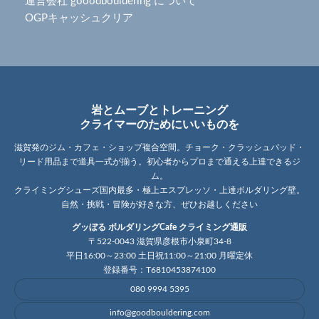
運営会社 gooodbouldering について
OGPキャッシュクリア
岩とムーブとトレーニング
クライマーのためにいいものを
滋賀発のジム・カフェ・ショップ複合空間。チョーク・クラッシュパッド・
リード用品まで道具一式が揃う。初心者からプロまで通える上達できるジ
ム。
クライミングシューズ国内最多・極上エスプレッソ・上達ボルダリング壁。
自然・挑戦・冒険が好きな方、ぜひお越しください
グッぼる ボルダリングCafe クライミング通販
〒522-0043 滋賀県彦根市小泉町34-8
平日16:00～23:00 土日祝11:00～21:00 月曜定休
登録番号：T6810453874100
080 9994 5395
info@goodbouldering.com