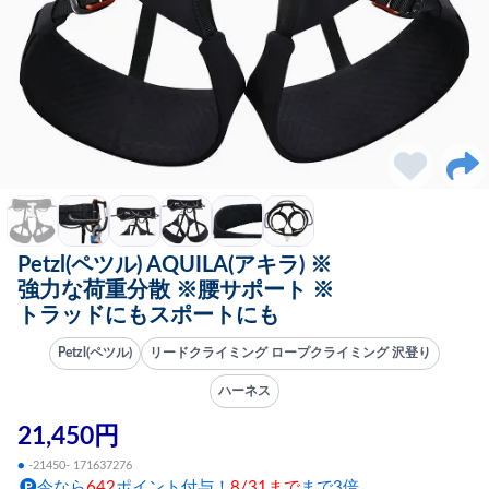
Petzl(ペツル) AQUILA(アキラ) ※
強力な荷重分散 ※腰サポート ※
トラッドにもスポートにも
Petzl(ペツル)
リードクライミング ロープクライミング 沢登り
ハーネス
21,450円
●
-21450- 171637276
今なら
642
ポイント付与！
8/31まで
まで3倍