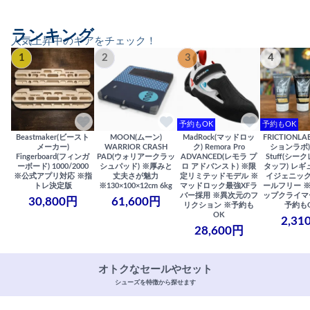
ランキング
人気上昇中のギアをチェック！
1
2
3
4
予約もOK
予約もOK
Beastmaker(ビースト
MOON(ムーン)
MadRock(マッドロッ
FRICTIONL
メーカー)
WARRIOR CRASH
ク) Remora Pro
ションラボ) S
Fingerboard(フィンガ
PAD(ウォリアークラッ
ADVANCED(レモラ プ
Stuff(シー
ーボード) 1000/2000
シュパッド) ※厚みと
ロ アドバンスト) ※限
タッフ) レギ
※公式アプリ対応 ※指
丈夫さが魅力
定リミテッドモデル ※
イジェニック
トレ決定版
※130×100×12cm 6kg
マッドロック最強XFラ
ールフリー 
バー採用 ※異次元のフ
ップクライマ
30,800円
61,600円
リクション ※予約も
予約も
OK
2,31
28,600円
オトクなセールやセット
シューズを特徴から探せます