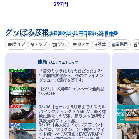
297円
グッぼる彦根
土日連休11-21 平日祝16-23 月休
ボルダリングジムとカフェとショップ｜2013年創業
ライブ
マップ
ジム
カフェ
料金
営業日
速報
ジム カフェ ショップ
☆ブログ
「昔のミウラは1万円台だった」25
年の価格変化から、今のクライミン
グシューズ選びを楽しむ
☆お知らせ
【ジム】13周年キャンペーン全商品
10%OFF
新入荷
08/06【セール】8月末まで！スカル
パ インスティンクト VSR LV。軽く柔
軟に進化したVSR。新ラスト(足型)で
異次元のフィット感。
再入荷
08/05【再入荷】イボルブ ファント
ム プロ。フリクション・剛性・フィ
ット感すべてが頂点！EVOWRAPテ