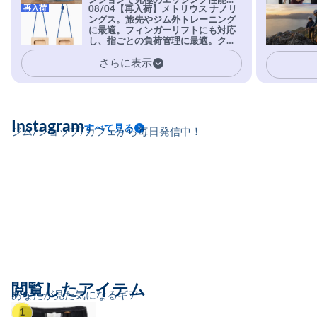
ンションで究極のエッジング性能を
再入荷
08/04【再入荷】メトリウス ナノリ
実現。進化系ラバーEvo-74はTRAX
ングス。旅先やジム外トレーニング
を凌駕する粘着力で極小ホールドに
に最適。フィンガーリフトにも対応
安心感。
し、指ごとの負荷管理に最適。クラ
イマーの指を本気で鍛えるギア。
さらに表示
Instagram
すべて見る
ジム/ショップ/カフェから毎日発信中！
閲覧したアイテム
あなたが見た気になるギア
1