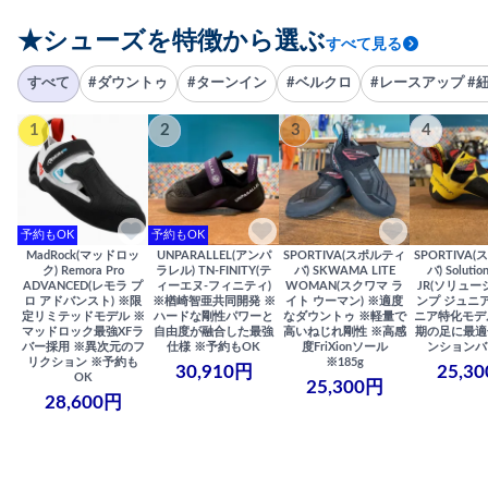
★シューズを特徴から選ぶ
すべて見る
すべて
#ダウントゥ
#ターンイン
#ベルクロ
#レースアップ #
1
2
3
4
予約もOK
予約もOK
MadRock(マッドロッ
UNPARALLEL(アンパ
SPORTIVA(スポルティ
SPORTIVA
ク) Remora Pro
ラレル) TN-FINITY(テ
バ) SKWAMA LITE
バ) Solutio
ADVANCED(レモラ プ
ィーエヌ-フィニティ)
WOMAN(スクワマ ラ
JR(ソリュー
ロ アドバンスト) ※限
※楢崎智亜共同開発 ※
イト ウーマン) ※適度
ンプ ジュニア
定リミテッドモデル ※
ハードな剛性パワーと
なダウントゥ ※軽量で
ニア特化モデ
マッドロック最強XFラ
自由度が融合した最強
高いねじれ剛性 ※高感
期の足に最適
バー採用 ※異次元のフ
仕様 ※予約もOK
度FriXionソール
ンションバ
リクション ※予約も
※185g
30,910円
25,3
OK
25,300円
28,600円