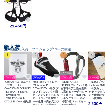
21,450円
新入荷
国内最速で入荷！プロショップ13年の実績
1
2
3
4
×入荷待ち
メール便
予約もOK
メール便
メール便
△UP ATHLETE(ユーピ
MadRock(マッドロッ
PETZL(ペツル)
＋mofu(プラ
ーアスリート)
ク) Remora Pro
FREINO(フレイノ) ※懸
toe hook 
CAA5500+ELECTROLY
ADVANCED(レモラ プ
垂下降の安全性を劇的
コの愛らしい
TES SPORTS DRINK
ロ アドバンスト) ※限
に高める ※一瞬でロー
ク姿 ※やわ
POWDER for
定リミテッドモデル ※
プを通せる一体型ブレ
いと素朴な風
HYDRATION & T-
マッドロック最強XFラ
ーキングスパー ※ゲー
ール便対応
CYCLE ※メール便対応
バー採用 ※異次元のフ
ト開口幅15mm 85g ※
2,500円
リクション ※予約も
メール便対応