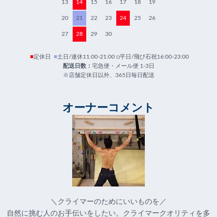
13
14
15
16
17
18
19
20
21
22
23
24
25
26
27
28
29
30
■
定休日
■
土日/連休11:00-21:00 □平日/飛び石祝16:00-23:00
配送日数：
宅急便・メール便 1-3日
※店舗定休日以外、365日毎日配送
オーナーコメント
＼クライマーのためにいいものを／
自然に挑む人のお手伝いをしたい。クライマークオリティを多