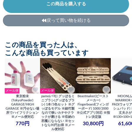
この商品を購入する
戻って買い物を続ける
この商品を買った人は、
こんな商品も買っています
メール便
メール便
東京粉末
pamo(パモ) グッぼるミ
Beastmaker(ビースト
MOON(
(TokyoPowder)
ニブラシ(グッぼるブラ
メーカー)
WARRIOR 
GARAGE/HIGH
シ) 1本/3色セット ※グ
Fingerboard(フィンガ
PAD(ウォリ
GARAGE ※汚せない場
ッぼるモデル ※細竹製
ーボード) 1000/2000
シュパッド)
所でハイフリクション
なので狭いカチやクラ
※公式アプリ対応 ※指
丈夫さが
※メール便対応
ックが磨ける ※収納の
トレ決定版
※130×100×1
邪魔にならない ※セッ
770円
30,800円
61,6
トなら90円お得 ※メー
ル便対応