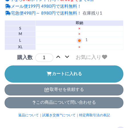
メール便199円 4980円で送料無料！
宅急便498円～ 8980円で送料無料！
在庫残り1
即納
S
×
M
×
1
L
XL
×
お気に入り
購入数
カートに入れる
取寄せを依頼する
この商品について問い合わせる
返品について
｜
試履き交換™について
｜
特定商取引法の表記