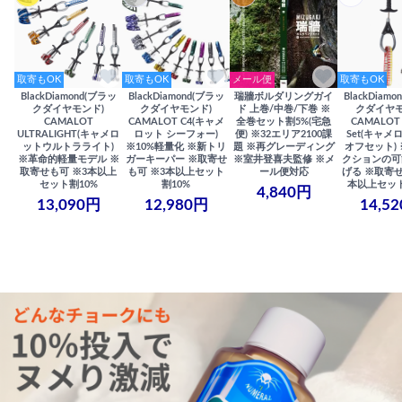
取寄もOK
取寄もOK
メール便
取寄もOK
BlackDiamond(ブラッ
BlackDiamond(ブラッ
瑞牆ボルダリングガイ
BlackDiam
クダイヤモンド)
クダイヤモンド)
ド 上巻/中巻/下巻 ※
クダイヤモ
CAMALOT
CAMALOT C4(キャメ
全巻セット割5%(宅急
CAMALOT 
ULTRALIGHT(キャメロ
ロット シーフォー)
便) ※32エリア2100課
Set(キャメロ
ットウルトラライト)
※10%軽量化 ※新トリ
題 ※再グレーディング
オフセット)
※革命的軽量モデル ※
ガーキーパー ※取寄せ
※室井登喜夫監修 ※メ
クションの可
取寄せも可 ※3本以上
も可 ※3本以上セット
ール便対応
げる ※取寄せ
セット割10%
割10%
本以上セット
4,840円
13,090円
12,980円
14,5