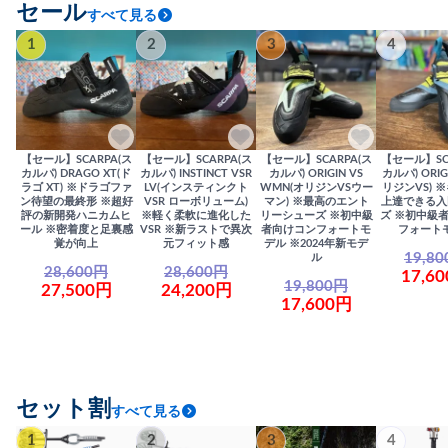
セール
すべて見る
1
2
3
4
【セール】SCARPA(ス
【セール】SCARPA(ス
【セール】SCARPA(ス
【セール】SC
カルパ) DRAGO XT(ド
カルパ) INSTINCT VSR
カルパ) ORIGIN VS
カルパ) ORIG
ラゴ XT) ※ドラゴファ
LV(インスティンクト
WMN(オリジンVSウー
リジンVS) 
ン待望の最終形 ※超好
VSR ローボリューム)
マン) ※最高のエント
上達できる入
評の新開発ハニカムヒ
※軽く柔軟に進化した
リーシューズ ※初中級
ズ ※初中級
ール ※密着度と足裏感
VSR ※新ラストで異次
者向けコンフォートモ
フォート
覚が向上
元フィット感
デル ※2024年新モデ
19,8
ル
28,600円
28,600円
17,6
19,800円
27,500円
24,200円
17,600円
セット割
すべて見る
1
2
3
4