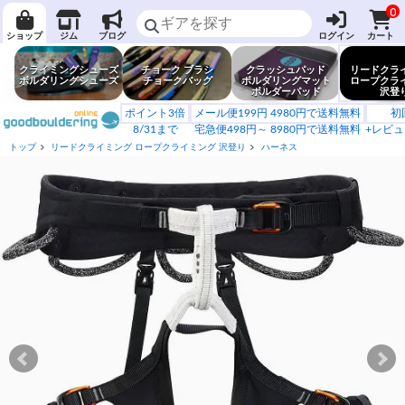
0
ショップ
ジム
ブログ
ログイン
カート
クライミングシューズ
チョーク ブラシ
クラッシュパッド
リードクラ
ボルダリングシューズ
チョークバッグ
ボルダリングマット
ロープクラ
ボルダーパッド
沢登
ポイント3倍
メール便199円 4980円で送料無料
初
8/31まで
宅急便498円～ 8980円で送料無料
+レビュ
トップ
リードクライミング ロープクライミング 沢登り
ハーネス