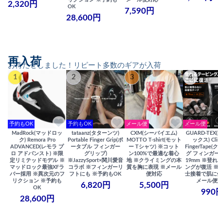
2,320円
OK
7,590円
28,600円
再入荷
お待たせしました！リピート多数のギアが入荷
1
2
3
4
予約もOK
予約もOK
メール便
メール便
MadRock(マッドロッ
tataanz(タターンツ)
CXM(シーバイエム)
GUARD-TE
ク) Remora Pro
Portable Finger Grip(ポ
MOTTO T-shirt(モット
ックス) Cli
ADVANCED(レモラ プ
ータブル フィンガー
ー Tシャツ) ※コット
FingerTap
ロ アドバンスト) ※限
グリップ)
ン100%で最適な着心
グ フィンガー
定リミテッドモデル ※
※JazzySport×関川愛音
地 ※クライミングの本
19mm ※登
マッドロック最強XFラ
コラボ ※フィンガーリ
質を胸に表現 ※メール
ングが復活 
バー採用 ※異次元のフ
フトにも ※予約もOK
便対応
士接着で肌に
リクション ※予約も
メール便
6,820円
5,500円
OK
990
28,600円