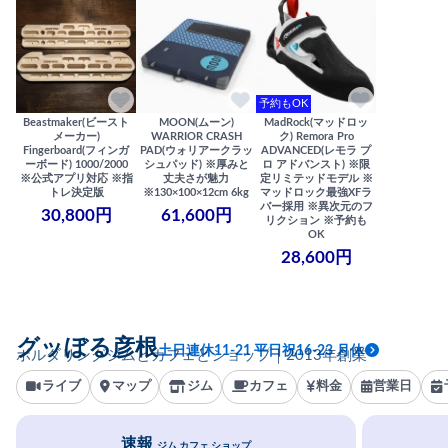
予約もOK
Beastmaker(ビースト
MOON(ムーン)
MadRock(マッドロッ
メーカー)
WARRIOR CRASH
ク) Remora Pro
Fingerboard(フィンガ
PAD(ウォリアークラッ
ADVANCED(レモラ プ
ーボード) 1000/2000
シュパッド) ※厚みと
ロ アドバンスト) ※限
※公式アプリ対応 ※指
丈夫さが魅力
定リミテッドモデル ※
トレ決定版
※130×100×12cm 6kg
マッドロック最強XFラ
バー採用 ※異次元のフ
30,800円
61,600円
リクション ※予約も
OK
28,600円
グッぼる彦根
土日連休11-21 平日祝16-23 月休
ボルダリングジムとカフェとショップ｜2013年創業
ライブ
マップ
ジム
カフェ
料金
営業日
速報
ジム カフェ ショップ