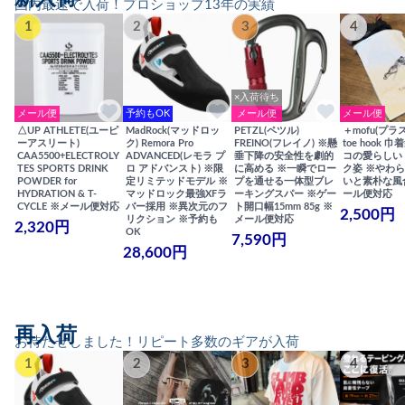
国内最速で入荷！プロショップ13年の実績
1
2
3
4
×入荷待ち
メール便
予約もOK
メール便
メール便
△UP ATHLETE(ユーピ
MadRock(マッドロッ
PETZL(ペツル)
＋mofu(プラ
ーアスリート)
ク) Remora Pro
FREINO(フレイノ) ※懸
toe hook 
CAA5500+ELECTROLY
ADVANCED(レモラ プ
垂下降の安全性を劇的
コの愛らしい
TES SPORTS DRINK
ロ アドバンスト) ※限
に高める ※一瞬でロー
ク姿 ※やわ
POWDER for
定リミテッドモデル ※
プを通せる一体型ブレ
いと素朴な風
HYDRATION & T-
マッドロック最強XFラ
ーキングスパー ※ゲー
ール便対応
CYCLE ※メール便対応
バー採用 ※異次元のフ
ト開口幅15mm 85g ※
2,500円
リクション ※予約も
メール便対応
2,320円
OK
7,590円
28,600円
再入荷
お待たせしました！リピート多数のギアが入荷
1
2
3
4