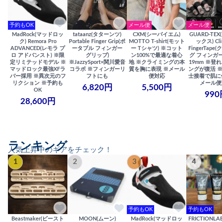
予約もOK
メール便
メール便
MadRock(マッドロッ
tataanz(タターンツ)
CXM(シーバイエム)
GUARD-TE
ク) Remora Pro
Portable Finger Grip(ポ
MOTTO T-shirt(モット
ックス) Cli
ADVANCED(レモラ プ
ータブル フィンガー
ー Tシャツ) ※コット
FingerTap
ロ アドバンスト) ※限
グリップ)
ン100%で最適な着心
グ フィンガー
定リミテッドモデル ※
※JazzySport×関川愛音
地 ※クライミングの本
19mm ※登
マッドロック最強XFラ
コラボ ※フィンガーリ
質を胸に表現 ※メール
ングが復活 
バー採用 ※異次元のフ
フトにも
便対応
士接着で肌に
リクション ※予約も
メール便
6,820円
5,500円
OK
990
28,600円
ランキング
人気上昇中のギアをチェック！
1
2
3
4
予約もOK
予約もOK
Beastmaker(ビースト
MOON(ムーン)
MadRock(マッドロッ
FRICTIONL