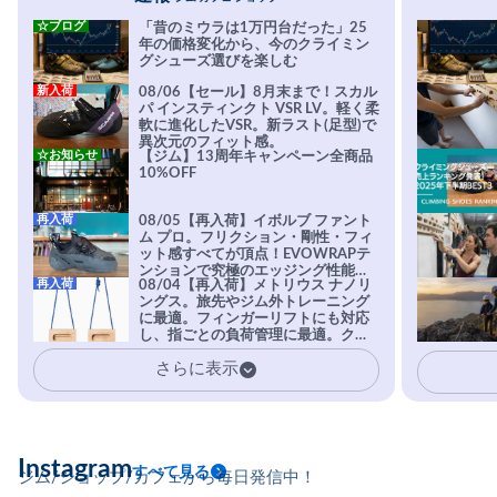
☆ブログ
「昔のミウラは1万円台だった」25
年の価格変化から、今のクライミン
グシューズ選びを楽しむ
新入荷
08/06【セール】8月末まで！スカル
パ インスティンクト VSR LV。軽く柔
軟に進化したVSR。新ラスト(足型)で
異次元のフィット感。
☆お知らせ
【ジム】13周年キャンペーン全商品
10%OFF
再入荷
08/05【再入荷】イボルブ ファント
ム プロ。フリクション・剛性・フィ
ット感すべてが頂点！EVOWRAPテ
ンションで究極のエッジング性能を
再入荷
08/04【再入荷】メトリウス ナノリ
実現。進化系ラバーEvo-74はTRAX
ングス。旅先やジム外トレーニング
を凌駕する粘着力で極小ホールドに
に最適。フィンガーリフトにも対応
安心感。
し、指ごとの負荷管理に最適。クラ
イマーの指を本気で鍛えるギア。
さらに表示
Instagram
すべて見る
ジム/ショップ/カフェから毎日発信中！