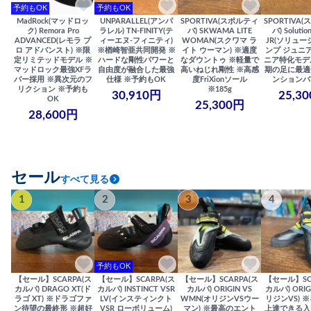
予約もOK
予約もOK
MadRock(マッドロッ
UNPARALLEL(アンパ
SPORTIVA(スポルティ
SPORTIVA
ク) Remora Pro
ラレル) TN-FINITY(テ
バ) SKWAMA LITE
バ) Solutio
ADVANCED(レモラ プ
ィーエヌ-フィニティ)
WOMAN(スクワマ ラ
JR(ソリュー
ロ アドバンスト) ※限
※楢崎智亜共同開発 ※
イト ウーマン) ※適度
ンプ ジュニア
定リミテッドモデル ※
ハードな剛性パワーと
なダウントゥ ※軽量で
ニア特化モデ
マッドロック最強XFラ
自由度が融合した最強
高いねじれ剛性 ※高感
期の足に最適
バー採用 ※異次元のフ
仕様 ※予約もOK
度FriXionソール
ンションバ
リクション ※予約も
※185g
30,910円
25,3
OK
25,300円
28,600円
セール
すべて見る
1
2
3
4
予約もOK
【セール】SCARPA(ス
【セール】SCARPA(ス
【セール】SCARPA(ス
【セール】SC
カルパ) DRAGO XT(ド
カルパ) INSTINCT VSR
カルパ) ORIGIN VS
カルパ) ORIG
ラゴ XT) ※ドラゴファ
LV(インスティンクト
WMN(オリジンVSウー
リジンVS) 
ン待望の最終形 ※超好
VSR ローボリューム)
マン) ※最高のエント
上達できる入