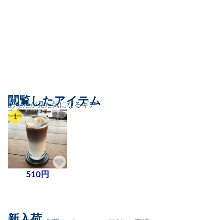
閲覧したアイテム
あなたが見た気になるギア
1
510円
新入荷