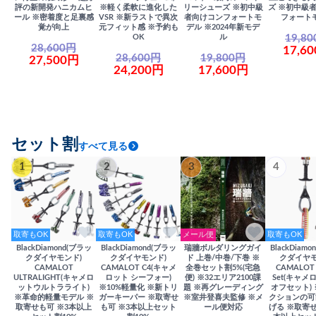
評の新開発ハニカムヒ
※軽く柔軟に進化した
リーシューズ ※初中級
ズ ※初中級
ール ※密着度と足裏感
VSR ※新ラストで異次
者向けコンフォートモ
フォート
覚が向上
元フィット感 ※予約も
デル ※2024年新モデ
19,8
OK
ル
28,600円
17,6
28,600円
19,800円
27,500円
24,200円
17,600円
セット割
すべて見る
1
2
3
4
取寄もOK
取寄もOK
メール便
取寄もOK
BlackDiamond(ブラッ
BlackDiamond(ブラッ
瑞牆ボルダリングガイ
BlackDiam
クダイヤモンド)
クダイヤモンド)
ド 上巻/中巻/下巻 ※
クダイヤモ
CAMALOT
CAMALOT C4(キャメ
全巻セット割5%(宅急
CAMALOT 
ULTRALIGHT(キャメロ
ロット シーフォー)
便) ※32エリア2100課
Set(キャメロ
ットウルトラライト)
※10%軽量化 ※新トリ
題 ※再グレーディング
オフセット)
※革命的軽量モデル ※
ガーキーパー ※取寄せ
※室井登喜夫監修 ※メ
クションの可
取寄せも可 ※3本以上
も可 ※3本以上セット
ール便対応
げる ※取寄せ