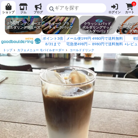
0
ショップ
ジム
ブログ
ログイン
カート
クライミングシューズ
チョーク ブラシ
クラッシュパッド
リードクラ
ボルダリングシューズ
チョークバッグ
ボルダリングマット
ロープクラ
ボルダーパッド
沢登
ポイント3倍
メール便199円 4980円で送料無料
初
8/31まで
宅急便498円～ 8980円で送料無料
+レビュ
トップ
カフェメニュー モバイルオーダー
コールドドリンク