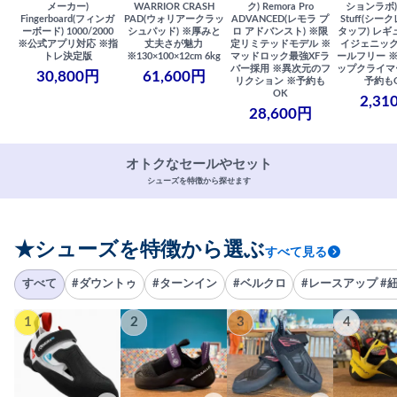
メーカー)
WARRIOR CRASH
ク) Remora Pro
ションラボ) S
Fingerboard(フィンガ
PAD(ウォリアークラッ
ADVANCED(レモラ プ
Stuff(シー
ーボード) 1000/2000
シュパッド) ※厚みと
ロ アドバンスト) ※限
タッフ) レギ
※公式アプリ対応 ※指
丈夫さが魅力
定リミテッドモデル ※
イジェニック
トレ決定版
※130×100×12cm 6kg
マッドロック最強XFラ
ールフリー 
バー採用 ※異次元のフ
ップクライマ
30,800円
61,600円
リクション ※予約も
予約も
OK
2,31
28,600円
オトクなセールやセット
シューズを特徴から探せます
★シューズを特徴から選ぶ
すべて見る
すべて
#ダウントゥ
#ターンイン
#ベルクロ
#レースアップ #
1
2
3
4