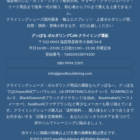
滋賀発のジム・カフェ・ショップ複合空間。チョーク・クラッシュパッド・
リード用品まで道具一式が揃う。初心者からプロまで通える上達できるジ
ム。
クライミングシューズ国内最多・極上エスプレッソ・上達ボルダリング壁。
自然・挑戦・冒険が好きな方、ぜひお越しください
グッぼる ボルダリングCafe クライミング通販
〒522-0043 滋賀県彦根市小泉町34-8
平日16:00～23:00 土日祝11:00～21:00 月曜定休
登録番号：T6810453874100
080 9994 5395
info@goodbouldering.com
クライミングシューズ・ボルダリング用品の通販ならグッぼるへ。グッぼる
ではUnparallel(アンパラレル)、LA SPORTIVA(スポルティバ)、SCARPA(スカ
ルパ) 、BlackDiamond(ブラックダイヤモンド)を始め、Beastmaker(ビースト
メーカー)、fazaBrush(ファザブラシ)など希少なメーカーも取り揃えていま
す。クライミングシューズ購入は「送料無料」。購入後もピッタリ合うまで
お付き合いする「試履き交換無料」。あなたにピッタリのギアを見つけて、
岩やジムでトレーニングに臨みましょう。
当サイトに掲載の画像および文書の無断転載は禁止です。
©2013-2025 goodbouldering All Rights Reserve.