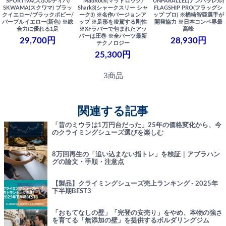
SPORTIVA(スポルティバ)
MadRock(マッドロック)
UNPARALLEL(アンパラレル)
SKWAMA(スクワマ) ブラッ
Shark3(シャークスリー シャ
FLAGSHIP PRO(フラッグシ
クイエロー/ブラックポピー/
ーク3) ※名作バージョンア
ップ プロ) ※楢崎智亜選手が
パープルイエロー(新色) ※総
ップ ※足形を凌駕する剛性
開発協力 ※日本コンペ界最
合力に優れる1足
※XFラバーで包まれたアッ
高峰
パーは圧巻 ※全パーツ最新
29,700円
28,930円
テクノロジー
25,300円
3商品
関連する記事
「昔のミウラは1万円台だった」25年の価格変化から、今
のクライミングシューズ選びを楽しむ
8万回再生の「追い込まない指トレ」を検証｜アブラハン
グの論文・手順・注意点
【製品】クライミングシューズ売上ランキング - 2025年
下半期BEST3
「おもてなしの壁」「完登の安売り」をやめ、本物の強さ
を育てる「無添加の壁」を提供するボルダリングジム