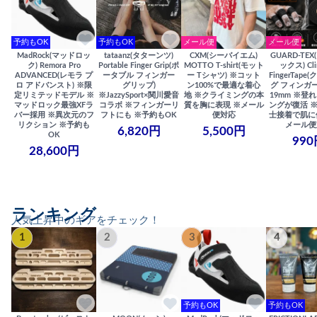
予約もOK
予約もOK
メール便
メール便
MadRock(マッドロッ
tataanz(タターンツ)
CXM(シーバイエム)
GUARD-TE
ク) Remora Pro
Portable Finger Grip(ポ
MOTTO T-shirt(モット
ックス) Cli
ADVANCED(レモラ プ
ータブル フィンガー
ー Tシャツ) ※コット
FingerTap
ロ アドバンスト) ※限
グリップ)
ン100%で最適な着心
グ フィンガー
定リミテッドモデル ※
※JazzySport×関川愛音
地 ※クライミングの本
19mm ※登
マッドロック最強XFラ
コラボ ※フィンガーリ
質を胸に表現 ※メール
ングが復活 
バー採用 ※異次元のフ
フトにも ※予約もOK
便対応
士接着で肌に
リクション ※予約も
メール便
6,820円
5,500円
OK
990
28,600円
ランキング
人気上昇中のギアをチェック！
1
2
3
4
予約もOK
予約もOK