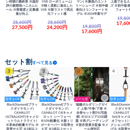
ン待望の最終形 ※超好
VSR ローボリューム)
マン) ※最高のエント
上達できる入
評の新開発ハニカムヒ
※軽く柔軟に進化した
リーシューズ ※初中級
ズ ※初中級
ール ※密着度と足裏感
VSR ※新ラストで異次
者向けコンフォートモ
フォート
覚が向上
元フィット感
デル ※2024年新モデ
19,8
ル
28,600円
28,600円
17,6
19,800円
27,500円
24,200円
17,600円
セット割
すべて見る
1
2
3
4
取寄もOK
取寄もOK
メール便
取寄もOK
BlackDiamond(ブラッ
BlackDiamond(ブラッ
瑞牆ボルダリングガイ
BlackDiam
クダイヤモンド)
クダイヤモンド)
ド 上巻/中巻/下巻 ※
クダイヤモ
CAMALOT
CAMALOT C4(キャメ
全巻セット割5%(宅急
CAMALOT 
ULTRALIGHT(キャメロ
ロット シーフォー)
便) ※32エリア2100課
Set(キャメロ
ットウルトラライト)
※10%軽量化 ※新トリ
題 ※再グレーディング
オフセット)
※革命的軽量モデル ※
ガーキーパー ※取寄せ
※室井登喜夫監修 ※メ
クションの可
取寄せも可 ※3本以上
も可 ※3本以上セット
ール便対応
げる ※取寄せ