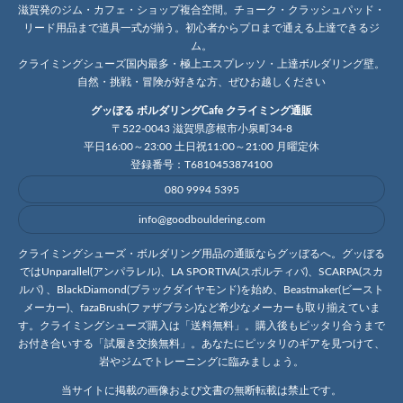
滋賀発のジム・カフェ・ショップ複合空間。チョーク・クラッシュパッド・
リード用品まで道具一式が揃う。初心者からプロまで通える上達できるジ
ム。
クライミングシューズ国内最多・極上エスプレッソ・上達ボルダリング壁。
自然・挑戦・冒険が好きな方、ぜひお越しください
グッぼる ボルダリングCafe クライミング通販
〒522-0043 滋賀県彦根市小泉町34-8
平日16:00～23:00 土日祝11:00～21:00 月曜定休
登録番号：T6810453874100
080 9994 5395
info@goodbouldering.com
クライミングシューズ・ボルダリング用品の通販ならグッぼるへ。グッぼる
ではUnparallel(アンパラレル)、LA SPORTIVA(スポルティバ)、SCARPA(スカ
ルパ) 、BlackDiamond(ブラックダイヤモンド)を始め、Beastmaker(ビースト
メーカー)、fazaBrush(ファザブラシ)など希少なメーカーも取り揃えていま
す。クライミングシューズ購入は「送料無料」。購入後もピッタリ合うまで
お付き合いする「試履き交換無料」。あなたにピッタリのギアを見つけて、
岩やジムでトレーニングに臨みましょう。
当サイトに掲載の画像および文書の無断転載は禁止です。