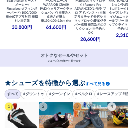
Beastmaker(ビースト
MOON(ムーン)
MadRock(マッドロッ
FRICTIONL
メーカー)
WARRIOR CRASH
ク) Remora Pro
ションラボ) S
Fingerboard(フィンガ
PAD(ウォリアークラッ
ADVANCED(レモラ プ
Stuff(シー
ーボード) 1000/2000
シュパッド) ※厚みと
ロ アドバンスト) ※限
タッフ) レギ
※公式アプリ対応 ※指
丈夫さが魅力
定リミテッドモデル ※
イジェニック
トレ決定版
※130×100×12cm 6kg
マッドロック最強XFラ
ールフリー 
バー採用 ※異次元のフ
ップクライマ
30,800円
61,600円
リクション ※予約も
予約も
OK
2,31
28,600円
オトクなセールやセット
シューズを特徴から探せます
★シューズを特徴から選ぶ
すべて見る
すべて
#ダウントゥ
#ターンイン
#ベルクロ
#レースアップ #
1
2
3
4