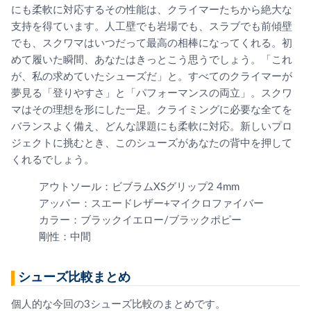
にも柔軟に対応するその性能は、クライマーたちから絶大な
支持を得ています。人工壁でも岩場でも、スラブでも前傾壁
でも、スクワマはいつだって最高の相棒になってくれる。初
めて履いた瞬間、あなたはきっとこう思うでしょう。「これ
が、私の求めていたシューズだ」と。すべてのクライマーが
夢見る「登りやすさ」と「パフォーマンスの両立」。スクワ
マはその理想を形にした一足。クライミングに必要な全てを
バランスよく備え、どんな課題にも柔軟に対応。新しいプロ
ジェクトに挑むとき、このシューズがあなたの背中を押して
くれるでしょう。
アウトソール：ビブラムXSグリップ2 4mm
アッパー：スエードレザー+マイクロファイバー
カラー：ブラックイエロー/ブラックポピー
剛性：中間
シューズ比較まとめ
個人的な今回の3シューズ比較のまとめです。