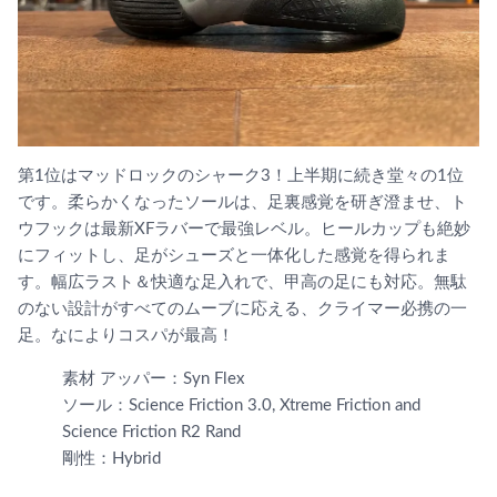
第1位はマッドロックのシャーク3！上半期に続き堂々の1位
です。柔らかくなったソールは、足裏感覚を研ぎ澄ませ、ト
ウフックは最新XFラバーで最強レベル。ヒールカップも絶妙
にフィットし、足がシューズと一体化した感覚を得られま
す。幅広ラスト＆快適な足入れで、甲高の足にも対応。無駄
のない設計がすべてのムーブに応える、クライマー必携の一
足。なによりコスパが最高！
素材 アッパー：Syn Flex
ソール：Science Friction 3.0, Xtreme Friction and
Science Friction R2 Rand
剛性：Hybrid