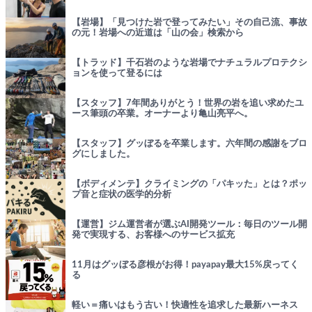
【岩場】「見つけた岩で登ってみたい」その自己流、事故
の元！岩場への近道は「山の会」検索から
【トラッド】千石岩のような岩場でナチュラルプロテクシ
ョンを使って登るには
【スタッフ】7年間ありがとう！世界の岩を追い求めたユ
ース筆頭の卒業。オーナーより亀山亮平へ。
【スタッフ】グッぼるを卒業します。六年間の感謝をブロ
グにしました。
【ボディメンテ】クライミングの「パキッた」とは？ポッ
プ音と症状の医学的分析
【運営】ジム運営者が選ぶAI開発ツール：毎日のツール開
発で実現する、お客様へのサービス拡充
11月はグッぼる彦根がお得！payapay最大15%戻ってく
る
軽い＝痛いはもう古い！快適性を追求した最新ハーネス