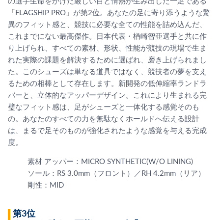
の選手生命をかけた厳しい目と情熱が生み出した一足である
「FLAGSHIP PRO」が第2位。あなたの足に寄り添うような驚
異のフィット感と、競技に必要な全ての性能を詰め込んだ、
これまでにない最高傑作。日本代表・楢崎智亜選手と共に作
り上げられ、すべての素材、形状、性能が競技の現場で生ま
れた実際の課題を解決するために選ばれ、磨き上げられまし
た。このシューズは単なる道具ではなく、競技者の夢を支え
るための相棒として存在します。新開発の低伸縮率ランドラ
バーと、立体的なアッパーデザイン。これにより生まれる完
璧なフィット感は、足がシューズと一体化する感覚そのも
の。あなたのすべての力を無駄なくホールドへ伝える設計
は、まるで足そのものが強化されたような感覚を与える完成
度。
素材 アッパー：MICRO SYNTHETIC(W/O LINING)
ソール：RS 3.0mm（フロント）／RH 4.2mm（リア）
剛性：MID
第3位