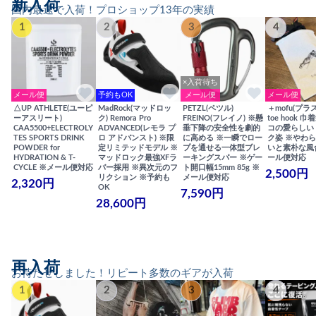
新入荷
国内最速で入荷！プロショップ13年の実績
1
2
3
4
×入荷待ち
メール便
予約もOK
メール便
メール便
△UP ATHLETE(ユーピ
MadRock(マッドロッ
PETZL(ペツル)
＋mofu(プラ
ーアスリート)
ク) Remora Pro
FREINO(フレイノ) ※懸
toe hook 
CAA5500+ELECTROLY
ADVANCED(レモラ プ
垂下降の安全性を劇的
コの愛らしい
TES SPORTS DRINK
ロ アドバンスト) ※限
に高める ※一瞬でロー
ク姿 ※やわ
POWDER for
定リミテッドモデル ※
プを通せる一体型ブレ
いと素朴な風
HYDRATION & T-
マッドロック最強XFラ
ーキングスパー ※ゲー
ール便対応
CYCLE ※メール便対応
バー採用 ※異次元のフ
ト開口幅15mm 85g ※
2,500円
リクション ※予約も
メール便対応
2,320円
OK
7,590円
28,600円
再入荷
お待たせしました！リピート多数のギアが入荷
1
2
3
4