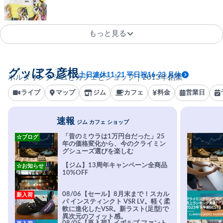
もっと見る
グッぼる彦根
土日連休11-21 平日祝16-23 月休
ボルダリングジムとカフェとショップ｜2013年創業
ライブ
マップ
ジム
カフェ
料金
営業日
速報
ジム カフェ ショップ
「昔のミウラは1万円台だった」25
☆ブログ
年の価格変化から、今のクライミン
グシューズ選びを楽しむ
【ジム】13周年キャンペーン全商品
☆お知らせ
10%OFF
08/06【セール】8月末まで！スカル
新入荷
パ インスティンクト VSR LV。軽く柔
軟に進化したVSR。新ラスト(足型)で
異次元のフィット感。