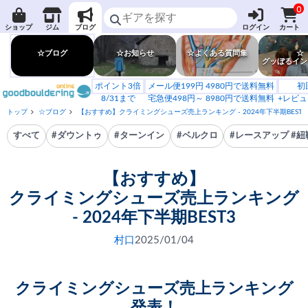
0
ショップ
ジム
ブログ
ログイン
カート
☆ブログ
☆お知らせ
☆よくある質問集
☆
グッぼるイン
ポイント3倍
メール便199円 4980円で送料無料
初
8/31まで
宅急便498円～ 8980円で送料無料
+レビュ
トップ
☆ブログ
【おすすめ】クライミングシューズ売上ランキング - 2024年下半期BEST3
すべて
#ダウントゥ
#ターンイン
#ベルクロ
#レースアップ #紐
【おすすめ】
クライミングシューズ売上ランキング
- 2024年下半期BEST3
村口
2025/01/04
クライミングシューズ売上ランキング
発表！