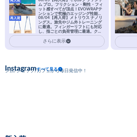
08/05【再入荷】イボルブ ファント
再入荷
ム プロ。フリクション・剛性・フィ
ット感すべてが頂点！EVOWRAPテ
ンションで究極のエッジング性能を
08/04【再入荷】メトリウス ナノリ
再入荷
実現。進化系ラバーEvo-74はTRAX
ングス。旅先やジム外トレーニング
を凌駕する粘着力で極小ホールドに
に最適。フィンガーリフトにも対応
安心感。
し、指ごとの負荷管理に最適。クラ
イマーの指を本気で鍛えるギア。
さらに表示
Instagram
すべて見る
ジム/ショップ/カフェから毎日発信中！