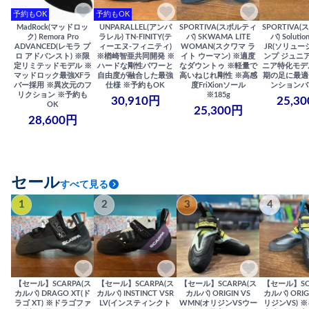
予約もOK
予約もOK
MadRock(マッドロッ
UNPARALLEL(アンパ
SPORTIVA(スポルティ
SPORTIVA
ク) Remora Pro
ラレル) TN-FINITY(テ
バ) SKWAMA LITE
バ) Solutio
ADVANCED(レモラ プ
ィーエヌ-フィニティ)
WOMAN(スクワマ ラ
JR(ソリュー
ロ アドバンスト) ※限
※楢崎智亜共同開発 ※
イト ウーマン) ※適度
ンプ ジュニア
定リミテッドモデル ※
ハードな剛性パワーと
なダウントゥ ※軽量で
ニア特化モデ
マッドロック最強XFラ
自由度が融合した最強
高いねじれ剛性 ※高感
期の足に最適
バー採用 ※異次元のフ
仕様 ※予約もOK
度FriXionソール
ンションバ
リクション ※予約も
※185g
30,910円
25,3
OK
25,300円
28,600円
セール
すべて見る
1
2
3
4
【セール】SCARPA(ス
【セール】SCARPA(ス
【セール】SCARPA(ス
【セール】SC
カルパ) DRAGO XT(ド
カルパ) INSTINCT VSR
カルパ) ORIGIN VS
カルパ) ORIG
ラゴ XT) ※ドラゴファ
LV(インスティンクト
WMN(オリジンVSウー
リジンVS) 