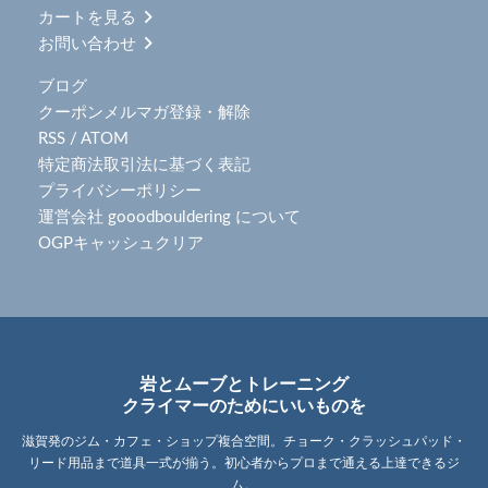
カートを見る
お問い合わせ
ブログ
クーポンメルマガ登録・解除
RSS
/
ATOM
特定商法取引法に基づく表記
プライバシーポリシー
運営会社 gooodbouldering について
OGPキャッシュクリア
岩とムーブとトレーニング
クライマーのためにいいものを
滋賀発のジム・カフェ・ショップ複合空間。チョーク・クラッシュパッド・
リード用品まで道具一式が揃う。初心者からプロまで通える上達できるジ
ム。