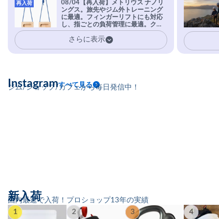
08/04【再入荷】メトリウス ナノリ
再入荷
実現。進化系ラバーEvo-74はTRAX
ングス。旅先やジム外トレーニング
を凌駕する粘着力で極小ホールドに
に最適。フィンガーリフトにも対応
安心感。
し、指ごとの負荷管理に最適。クラ
イマーの指を本気で鍛えるギア。
さらに表示
Instagram
すべて見る
ジム/ショップ/カフェから毎日発信中！
新入荷
国内最速で入荷！プロショップ13年の実績
1
2
3
4