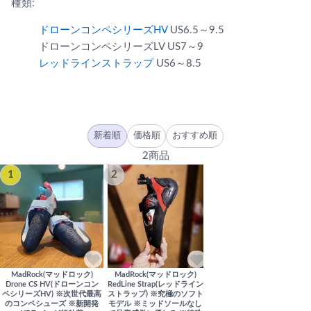
種類:
ドローンコンペシリーズHV
US6.5～9.5
ドローンコンペシリーズLV US7～9
レッドラインストラップ
US6～8.5
新着順
価格順
おすすめ順
2商品
1
2
MadRock(マッドロック)
MadRock(マッドロック)
Drone CS HV(ドローンコン
RedLine Strap(レッドライン
ペシリーズHV) ※次世代最高
ストラップ) ※究極のソフト
のコンペシューズ ※新開発
モデル ※ミッドソールなし