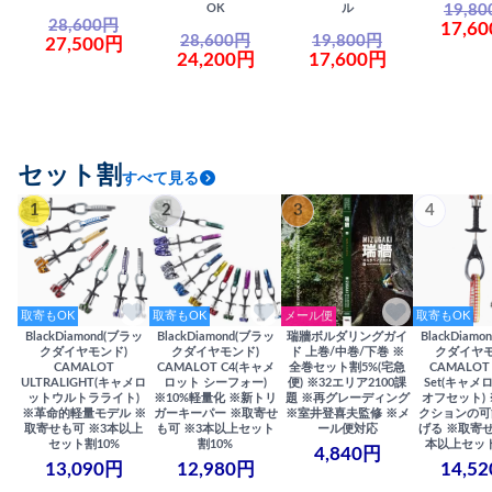
19,8
OK
ル
28,600円
17,6
28,600円
19,800円
27,500円
24,200円
17,600円
セット割
すべて見る
1
2
3
4
取寄もOK
取寄もOK
メール便
取寄もOK
BlackDiamond(ブラッ
BlackDiamond(ブラッ
瑞牆ボルダリングガイ
BlackDiam
クダイヤモンド)
クダイヤモンド)
ド 上巻/中巻/下巻 ※
クダイヤモ
CAMALOT
CAMALOT C4(キャメ
全巻セット割5%(宅急
CAMALOT 
ULTRALIGHT(キャメロ
ロット シーフォー)
便) ※32エリア2100課
Set(キャメロ
ットウルトラライト)
※10%軽量化 ※新トリ
題 ※再グレーディング
オフセット)
※革命的軽量モデル ※
ガーキーパー ※取寄せ
※室井登喜夫監修 ※メ
クションの可
取寄せも可 ※3本以上
も可 ※3本以上セット
ール便対応
げる ※取寄せ
セット割10%
割10%
本以上セット
4,840円
13,090円
12,980円
14,5