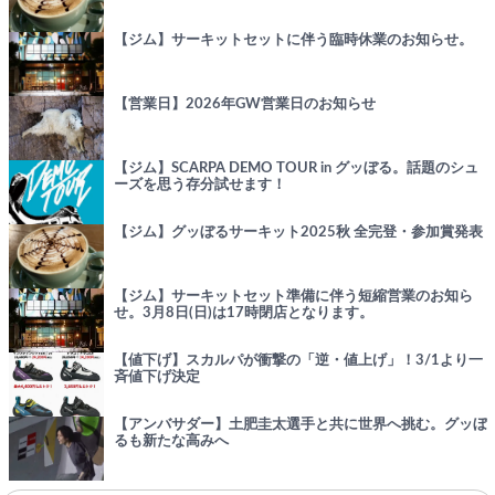
【ジム】サーキットセットに伴う臨時休業のお知らせ。
【営業日】2026年GW営業日のお知らせ
【ジム】SCARPA DEMO TOUR in グッぼる。話題のシュ
ーズを思う存分試せます！
【ジム】グッぼるサーキット2025秋 全完登・参加賞発表
【ジム】サーキットセット準備に伴う短縮営業のお知ら
せ。3月8日(日)は17時閉店となります。
【値下げ】スカルパが衝撃の「逆・値上げ」！3/1より一
斉値下げ決定
【アンバサダー】土肥圭太選手と共に世界へ挑む。グッぼ
るも新たな高みへ