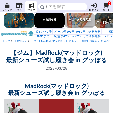
0
ショップ
ジム
ブログ
ログイン
カート
☆ブログ
☆お知らせ
☆よくある質問集
☆
グッぼるイン
ポイント3倍
メール便199円 4980円で送料無料
初
8/31まで
宅急便498円～ 8980円で送料無料
+レビュ
トップ
☆お知らせ
【ジム】MadRock(マッドロック) 最新シューズ試し履き会 in グッぼる
【ジム】MadRock(マッドロック)
最新シューズ試し履き会 in グッぼる
2023/03/28
MadRock(マッドロック)
最新シューズ試し履き会 in グッぼる