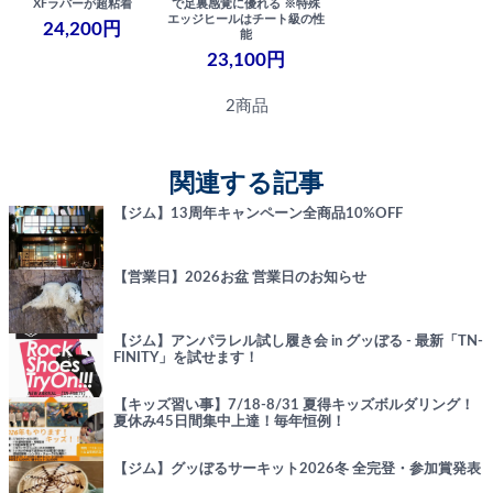
XFラバーが超粘着
で足裏感覚に優れる ※特殊
エッジヒールはチート級の性
24,200円
能
23,100円
2商品
関連する記事
【ジム】13周年キャンペーン全商品10%OFF
【営業日】2026お盆 営業日のお知らせ
【ジム】アンパラレル試し履き会 in グッぼる - 最新「TN-
FINITY」を試せます！
【キッズ習い事】7/18-8/31 夏得キッズボルダリング！
夏休み45日間集中上達！毎年恒例！
【ジム】グッぼるサーキット2026冬 全完登・参加賞発表