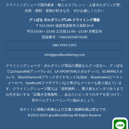
クライミングシューズ国内最多・極上エスプレッソ・上達ボルダリング壁。
自然・挑戦・冒険が好きな方、ぜひお越しください
グッぼる ボルダリングCafe クライミング通販
〒522-0043 滋賀県彦根市小泉町34-8
平日16:00～23:00 土日祝11:00～21:00 月曜定休
登録番号：T6810453874100
080 9994 5395
info@goodbouldering.com
クライミングシューズ・ボルダリング用品の通販ならグッぼるへ。グッぼる
ではUnparallel(アンパラレル)、LA SPORTIVA(スポルティバ)、SCARPA(スカ
ルパ) 、BlackDiamond(ブラックダイヤモンド)を始め、Beastmaker(ビースト
メーカー)、fazaBrush(ファザブラシ)など希少なメーカーも取り揃えていま
す。クライミングシューズ購入は「送料無料」。購入後もピッタリ合うまで
お付き合いする「試履き交換無料」。あなたにピッタリのギアを見つけて、
岩やジムでトレーニングに臨みましょう。
当サイトに掲載の画像および文書の無断転載は禁止です。
©2013-2025 goodbouldering All Rights Reserve.