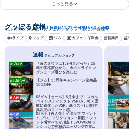
もっと見る
グッぼる彦根
土日連休11-21 平日祝16-23 月休
ボルダリングジムとカフェとショップ｜2013年創業
ライブ
マップ
ジム
カフェ
料金
営業日
速報
ジム カフェ ショップ
「昔のミウラは1万円台だった」25
☆ブログ
年の価格変化から、今のクライミン
グシューズ選びを楽しむ
【ジム】13周年キャンペーン全商品
☆お知らせ
10%OFF
08/06【セール】8月末まで！スカル
新入荷
パ インスティンクト VSR LV。軽く柔
軟に進化したVSR。新ラスト(足型)で
異次元のフィット感。
08/05【再入荷】イボルブ ファント
再入荷
ム プロ。フリクション・剛性・フィ
ット感すべてが頂点！EVOWRAPテ
ンションで究極のエッジング性能を