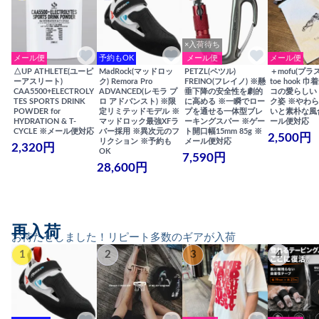
×入荷待ち
メール便
予約もOK
メール便
メール便
△UP ATHLETE(ユーピ
MadRock(マッドロッ
PETZL(ペツル)
＋mofu(プラ
ーアスリート)
ク) Remora Pro
FREINO(フレイノ) ※懸
toe hook 
CAA5500+ELECTROLY
ADVANCED(レモラ プ
垂下降の安全性を劇的
コの愛らしい
TES SPORTS DRINK
ロ アドバンスト) ※限
に高める ※一瞬でロー
ク姿 ※やわ
POWDER for
定リミテッドモデル ※
プを通せる一体型ブレ
いと素朴な風
HYDRATION & T-
マッドロック最強XFラ
ーキングスパー ※ゲー
ール便対応
CYCLE ※メール便対応
バー採用 ※異次元のフ
ト開口幅15mm 85g ※
2,500円
リクション ※予約も
メール便対応
2,320円
OK
7,590円
28,600円
再入荷
お待たせしました！リピート多数のギアが入荷
1
2
3
4