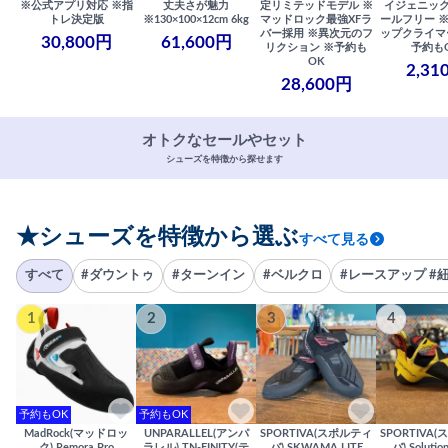
※公式アプリ対応 ※指
丈夫さが魅力
定リミテッドモデル ※
イジェニック
トレ決定版
※130×100×12cm 6kg
マッドロック最強XFラ
ールフリー 
バー採用 ※異次元のフ
ップクライマ
30,800円
61,600円
リクション ※予約も
予約も
OK
2,31
28,600円
オトクなセールやセット
シューズを特徴から探せます
★シューズを特徴から選ぶ
すべて見る
すべて
#ダウントゥ
#ターンイン
#ベルクロ
#レースアップ #
1
2
3
4
予約もOK
予約もOK
MadRock(マッドロッ
UNPARALLEL(アンパ
SPORTIVA(スポルティ
SPORTIVA
ク) Remora Pro
ラレル) TN-FINITY(テ
バ) SKWAMA LITE
バ) Solutio