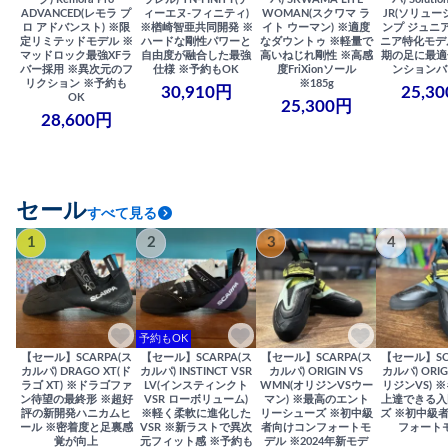
ADVANCED(レモラ プ
ィーエヌ-フィニティ)
WOMAN(スクワマ ラ
JR(ソリュー
ロ アドバンスト) ※限
※楢崎智亜共同開発 ※
イト ウーマン) ※適度
ンプ ジュニア
定リミテッドモデル ※
ハードな剛性パワーと
なダウントゥ ※軽量で
ニア特化モデ
マッドロック最強XFラ
自由度が融合した最強
高いねじれ剛性 ※高感
期の足に最適
バー採用 ※異次元のフ
仕様 ※予約もOK
度FriXionソール
ンションバ
リクション ※予約も
※185g
30,910円
25,3
OK
25,300円
28,600円
セール
すべて見る
1
2
3
4
予約もOK
【セール】SCARPA(ス
【セール】SCARPA(ス
【セール】SCARPA(ス
【セール】SC
カルパ) DRAGO XT(ド
カルパ) INSTINCT VSR
カルパ) ORIGIN VS
カルパ) ORIG
ラゴ XT) ※ドラゴファ
LV(インスティンクト
WMN(オリジンVSウー
リジンVS) 
ン待望の最終形 ※超好
VSR ローボリューム)
マン) ※最高のエント
上達できる入
評の新開発ハニカムヒ
※軽く柔軟に進化した
リーシューズ ※初中級
ズ ※初中級
ール ※密着度と足裏感
VSR ※新ラストで異次
者向けコンフォートモ
フォート
覚が向上
元フィット感 ※予約も
デル ※2024年新モデ