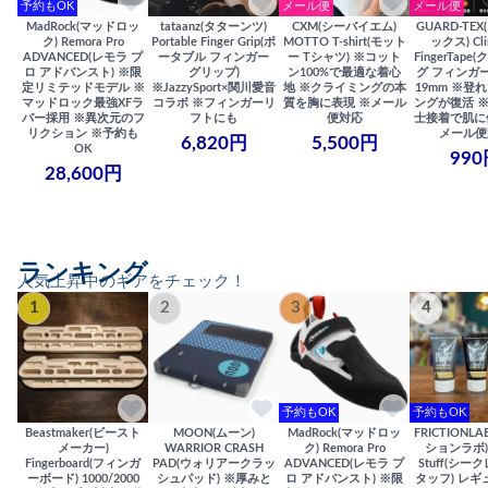
予約もOK
メール便
メール便
MadRock(マッドロッ
tataanz(タターンツ)
CXM(シーバイエム)
GUARD-TE
ク) Remora Pro
Portable Finger Grip(ポ
MOTTO T-shirt(モット
ックス) Cli
ADVANCED(レモラ プ
ータブル フィンガー
ー Tシャツ) ※コット
FingerTap
ロ アドバンスト) ※限
グリップ)
ン100%で最適な着心
グ フィンガー
定リミテッドモデル ※
※JazzySport×関川愛音
地 ※クライミングの本
19mm ※登
マッドロック最強XFラ
コラボ ※フィンガーリ
質を胸に表現 ※メール
ングが復活 
バー採用 ※異次元のフ
フトにも
便対応
士接着で肌に
リクション ※予約も
メール便
6,820円
5,500円
OK
990
28,600円
ランキング
人気上昇中のギアをチェック！
1
2
3
4
予約もOK
予約もOK
Beastmaker(ビースト
MOON(ムーン)
MadRock(マッドロッ
FRICTIONL
メーカー)
WARRIOR CRASH
ク) Remora Pro
ションラボ) S
Fingerboard(フィンガ
PAD(ウォリアークラッ
ADVANCED(レモラ プ
Stuff(シー
ーボード) 1000/2000
シュパッド) ※厚みと
ロ アドバンスト) ※限
タッフ) レギ