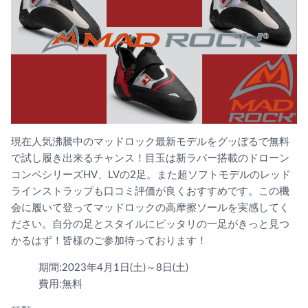
現在人気沸騰中のマッドロック最新モデルをグッぼるで無料
で試し履き出来るチャンス！目玉は新ラバー搭載のドローン
コンペシリーズHV、LVの2足。また超ソフトモデルのレッド
ラインストラップも口コミ評価が良くおすすめです。この機
会に履いて登ってマッドロックの高摩擦ソールを実感してく
ださい。自分の足とスタイ
ルにピッタリの一足がきっと見つ
かるはず！皆様のご参加待っております！
期間:2023年4月1日(土)～8日(土)
費用:無料