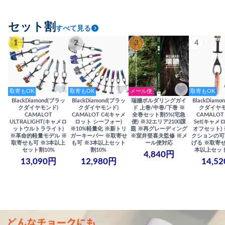
セット割
すべて見る
1
2
3
4
取寄もOK
取寄もOK
メール便
取寄もOK
BlackDiamond(ブラッ
BlackDiamond(ブラッ
瑞牆ボルダリングガイ
BlackDiam
クダイヤモンド)
クダイヤモンド)
ド 上巻/中巻/下巻 ※
クダイヤモ
CAMALOT
CAMALOT C4(キャメ
全巻セット割5%(宅急
CAMALOT 
ULTRALIGHT(キャメロ
ロット シーフォー)
便) ※32エリア2100課
Set(キャメロ
ットウルトラライト)
※10%軽量化 ※新トリ
題 ※再グレーディング
オフセット)
※革命的軽量モデル ※
ガーキーパー ※取寄せ
※室井登喜夫監修 ※メ
クションの可
取寄せも可 ※3本以上
も可 ※3本以上セット
ール便対応
げる ※取寄せ
セット割10%
割10%
本以上セット
4,840円
13,090円
12,980円
14,5