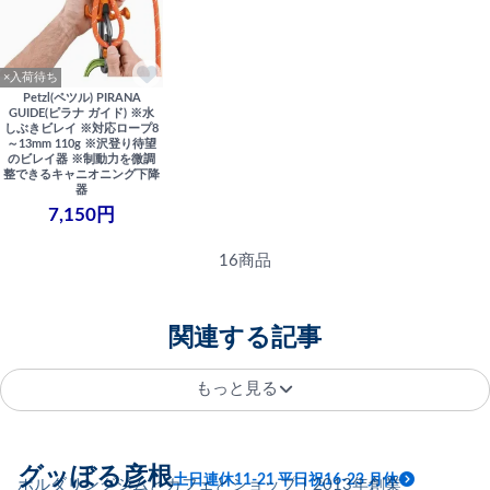
×入荷待ち
Petzl(ペツル) PIRANA
GUIDE(ピラナ ガイド) ※水
しぶきビレイ ※対応ロープ8
～13mm 110g ※沢登り待望
のビレイ器 ※制動力を微調
整できるキャニオニング下降
器
7,150円
16商品
関連する記事
もっと見る
グッぼる彦根
土日連休11-21 平日祝16-23 月休
ボルダリングジムとカフェとショップ｜2013年創業