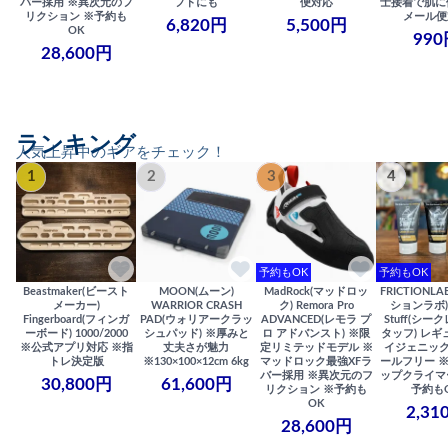
バー採用 ※異次元のフ
フトにも
便対応
士接着で肌に
リクション ※予約も
メール便
6,820円
5,500円
OK
990
28,600円
ランキング
人気上昇中のギアをチェック！
1
2
3
4
予約もOK
予約もOK
Beastmaker(ビースト
MOON(ムーン)
MadRock(マッドロッ
FRICTIONL
メーカー)
WARRIOR CRASH
ク) Remora Pro
ションラボ) S
Fingerboard(フィンガ
PAD(ウォリアークラッ
ADVANCED(レモラ プ
Stuff(シー
ーボード) 1000/2000
シュパッド) ※厚みと
ロ アドバンスト) ※限
タッフ) レギ
※公式アプリ対応 ※指
丈夫さが魅力
定リミテッドモデル ※
イジェニック
トレ決定版
※130×100×12cm 6kg
マッドロック最強XFラ
ールフリー 
バー採用 ※異次元のフ
ップクライマ
30,800円
61,600円
リクション ※予約も
予約も
OK
2,31
28,600円