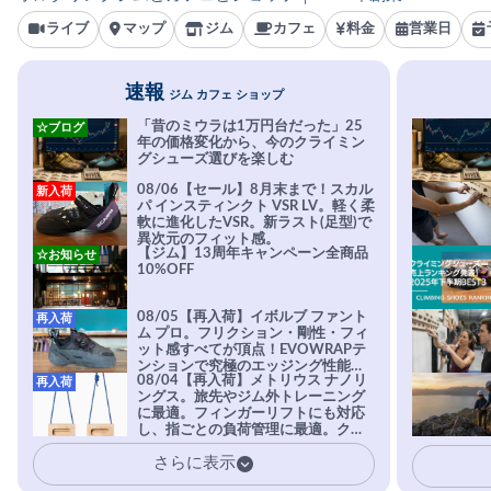
ライブ
マップ
ジム
カフェ
料金
営業日
速報
ジム カフェ ショップ
「昔のミウラは1万円台だった」25
☆ブログ
年の価格変化から、今のクライミン
グシューズ選びを楽しむ
08/06【セール】8月末まで！スカル
新入荷
パ インスティンクト VSR LV。軽く柔
軟に進化したVSR。新ラスト(足型)で
異次元のフィット感。
【ジム】13周年キャンペーン全商品
☆お知らせ
10%OFF
08/05【再入荷】イボルブ ファント
再入荷
ム プロ。フリクション・剛性・フィ
ット感すべてが頂点！EVOWRAPテ
ンションで究極のエッジング性能を
08/04【再入荷】メトリウス ナノリ
再入荷
実現。進化系ラバーEvo-74はTRAX
ングス。旅先やジム外トレーニング
を凌駕する粘着力で極小ホールドに
に最適。フィンガーリフトにも対応
安心感。
し、指ごとの負荷管理に最適。クラ
イマーの指を本気で鍛えるギア。
さらに表示