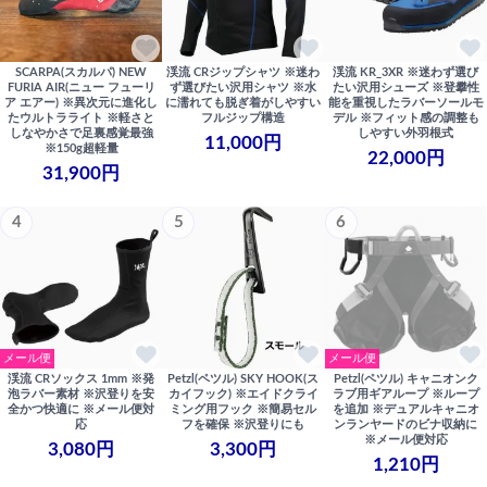
SCARPA(スカルパ) NEW
渓流 CRジップシャツ ※迷わ
渓流 KR_3XR ※迷わず選び
FURIA AIR(ニュー フューリ
ず選びたい沢用シャツ ※水
たい沢用シューズ ※登攀性
ア エアー) ※異次元に進化し
に濡れても脱ぎ着がしやすい
能を重視したラバーソールモ
たウルトラライト ※軽さと
フルジップ構造
デル ※フィット感の調整も
しなやかさで足裏感覚最強
しやすい外羽根式
11,000円
※150g超軽量
22,000円
31,900円
4
5
6
メール便
メール便
渓流 CRソックス 1mm ※発
Petzl(ペツル) SKY HOOK(ス
Petzl(ペツル) キャニオンク
泡ラバー素材 ※沢登りを安
カイフック) ※エイドクライ
ラブ用ギアループ ※ループ
全かつ快適に ※メール便対
ミング用フック ※簡易セル
を追加 ※デュアルキャニオ
応
フを確保 ※沢登りにも
ンランヤードのビナ収納に
※メール便対応
3,080円
3,300円
1,210円