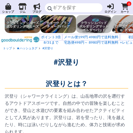
0
ショップ
ジム
ブログ
ログイン
カート
クライミングシューズ
チョーク ブラシ
クラッシュパッド
リードクラ
ボルダリングシューズ
チョークバッグ
ボルダリングマット
ロープクラ
ボルダーパッド
沢登
ポイント3倍
メール便199円 4980円で送料無料
初
8/31まで
宅急便498円～ 8980円で送料無料
+レビュ
トップ
★ハッシュタグ
#沢登り
#沢登り
沢登りとは？
沢登り（シャワークライミング）は、山岳地帯の沢を遡行す
るアウトドアスポーツです。自然の中での冒険を楽しむこと
ができ、登山と水遊びの要素を組み合わせたアクティビティ
として人気があります。沢登りは、岩を登ったり、滝を越え
たり、時には泳いだりしながら進むため、体力と技術が求め
られます。