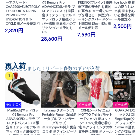
ーアスリート)
ク) Remora Pro
FREINO(フレイノ) ※懸
toe hook 
CAA5500+ELECTROLY
ADVANCED(レモラ プ
垂下降の安全性を劇的
コの愛らしい
TES SPORTS DRINK
ロ アドバンスト) ※限
に高める ※一瞬でロー
ク姿 ※やわ
POWDER for
定リミテッドモデル ※
プを通せる一体型ブレ
いと素朴な風
HYDRATION & T-
マッドロック最強XFラ
ーキングスパー ※ゲー
ール便対応
CYCLE ※メール便対応
バー採用 ※異次元のフ
ト開口幅15mm 85g ※
2,500円
リクション ※予約も
メール便対応
2,320円
OK
7,590円
28,600円
再入荷
お待たせしました！リピート多数のギアが入荷
1
2
3
4
予約もOK
メール便
メール便
MadRock(マッドロッ
tataanz(タターンツ)
CXM(シーバイエム)
GUARD-TE
ク) Remora Pro
Portable Finger Grip(ポ
MOTTO T-shirt(モット
ックス) Cli
ADVANCED(レモラ プ
ータブル フィンガー
ー Tシャツ) ※コット
FingerTap
ロ アドバンスト) ※限
グリップ)
ン100%で最適な着心
グ フィンガー
定リミテッドモデル ※
※JazzySport×関川愛音
地 ※クライミングの本
19mm ※登
マッドロック最強XFラ
コラボ ※フィンガーリ
質を胸に表現 ※メール
ングが復活 