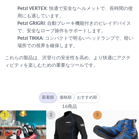
Petzl VERTEX
: 快適で安全なヘルメットで、長時間の使
用にも適しています。
Petzl GRIGRI
: 自動ブレーキ機能付きのビレイデバイス
で、安全なロープ操作をサポートします。
Petzl TIKKA
: コンパクトで明るいヘッドランプで、暗い
場所での視界を確保します。
これらの製品は、沢登りの安全性を高め、より快適にアクテ
ィビティを楽しむための重要なツールです。
新着順
価格順
おすすめ順
16商品
1
2
3