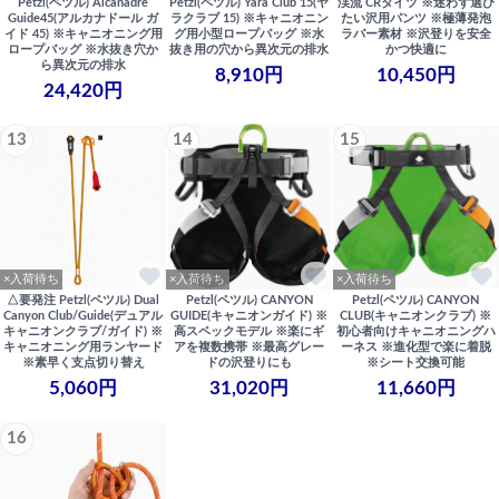
Petzl(ペツル) Alcanadre
Petzl(ペツル) Yara Club 15(ヤ
渓流 CRタイツ ※迷わず選び
Guide45(アルカナドール ガ
ラクラブ 15) ※キャニオニン
たい沢用パンツ ※極薄発泡
イド 45) ※キャニオニング用
グ用小型ロープバッグ ※水
ラバー素材 ※沢登りを安全
ロープバッグ ※水抜き穴か
抜き用の穴から異次元の排水
かつ快適に
ら異次元の排水
8,910円
10,450円
24,420円
13
14
15
×入荷待ち
×入荷待ち
×入荷待ち
△要発注 Petzl(ペツル) Dual
Petzl(ペツル) CANYON
Petzl(ペツル) CANYON
Canyon Club/Guide(デュアル
GUIDE(キャニオンガイド) ※
CLUB(キャニオンクラブ) ※
キャニオンクラブ/ガイド) ※
高スペックモデル ※楽にギ
初心者向けキャニオニングハ
キャニオニング用ランヤード
アを複数携帯 ※最高グレー
ーネス ※進化型で楽に着脱
※素早く支点切り替え
ドの沢登りにも
※シート交換可能
5,060円
31,020円
11,660円
16