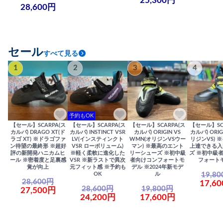
25,300円
28,600円
セール
すべて見る
1
2
3
4
予約もOK
【セール】SCARPA(ス
【セール】SCARPA(ス
【セール】SCARPA(ス
【セール】SC
カルパ) DRAGO XT(ド
カルパ) INSTINCT VSR
カルパ) ORIGIN VS
カルパ) ORIG
ラゴ XT) ※ドラゴファ
LV(インスティンクト
WMN(オリジンVSウー
リジンVS) 
ン待望の最終形 ※超好
VSR ローボリューム)
マン) ※最高のエント
上達できる入
評の新開発ハニカムヒ
※軽く柔軟に進化した
リーシューズ ※初中級
ズ ※初中級
ール ※密着度と足裏感
VSR ※新ラストで異次
者向けコンフォートモ
フォート
覚が向上
元フィット感 ※予約も
デル ※2024年新モデ
19,8
OK
ル
28,600円
17,6
28,600円
19,800円
27,500円
24,200円
17,600円