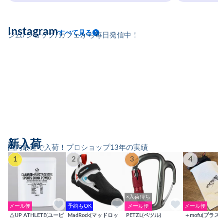
Instagram
すべて見る
ジム/ショップ/カフェから毎日発信中！
新入荷
国内最速で入荷！プロショップ13年の実績
1
2
3
4
×入荷待ち
メール便
予約もOK
メール便
メール便
△UP ATHLETE(ユーピ
MadRock(マッドロッ
PETZL(ペツル)
＋mofu(プラ