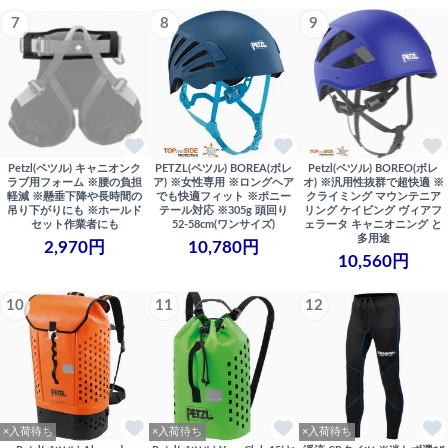
7
8
9
Petzl(ペツル) キャニオンク
PETZL(ペツル) BOREA(ボレ
Petzl(ペツル) BOREO(ボレ
ラブ用フォーム ※腰の負担
ア) ※女性専用 ※ロングヘア
オ) ※汎用性抜群で超快適 ※
軽減 ※懸垂下降や長時間の
でも快適フィット ※ポニー
クライミング マウンテニア
吊り下がりにも ※ホールド
テール対応 ※305g 頭回り
リング ケイビング ヴィアフ
セット作業者にも
52-58cm(ワンサイズ)
ェラータ キャニオニング と
多用途
2,970円
10,780円
10,560円
10
11
12
×入荷待ち
×入荷待ち
×入荷待ち