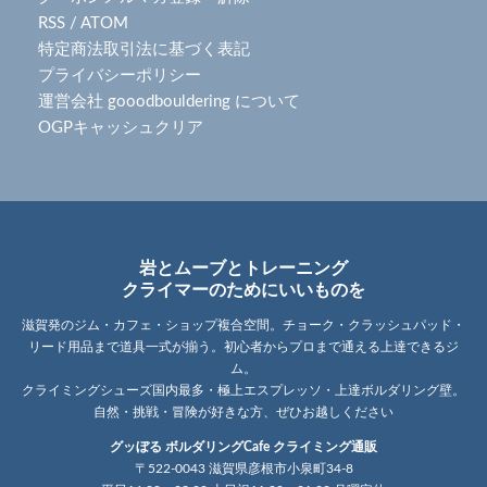
RSS
/
ATOM
特定商法取引法に基づく表記
プライバシーポリシー
運営会社 gooodbouldering について
OGPキャッシュクリア
岩とムーブとトレーニング
クライマーのためにいいものを
滋賀発のジム・カフェ・ショップ複合空間。チョーク・クラッシュパッド・
リード用品まで道具一式が揃う。初心者からプロまで通える上達できるジ
ム。
クライミングシューズ国内最多・極上エスプレッソ・上達ボルダリング壁。
自然・挑戦・冒険が好きな方、ぜひお越しください
グッぼる ボルダリングCafe クライミング通販
〒522-0043 滋賀県彦根市小泉町34-8