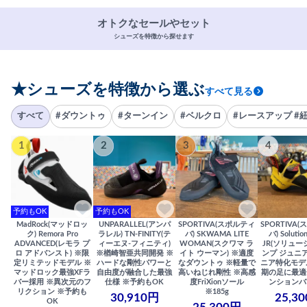
オトクなセールやセット
シューズを特徴から探せます
★シューズを特徴から選ぶ
すべて見る
すべて
#ダウントゥ
#ターンイン
#ベルクロ
#レースアップ #
1
2
3
4
予約もOK
予約もOK
MadRock(マッドロッ
UNPARALLEL(アンパ
SPORTIVA(スポルティ
SPORTIVA
ク) Remora Pro
ラレル) TN-FINITY(テ
バ) SKWAMA LITE
バ) Solutio
ADVANCED(レモラ プ
ィーエヌ-フィニティ)
WOMAN(スクワマ ラ
JR(ソリュー
ロ アドバンスト) ※限
※楢崎智亜共同開発 ※
イト ウーマン) ※適度
ンプ ジュニア
定リミテッドモデル ※
ハードな剛性パワーと
なダウントゥ ※軽量で
ニア特化モデ
マッドロック最強XFラ
自由度が融合した最強
高いねじれ剛性 ※高感
期の足に最適
バー採用 ※異次元のフ
仕様 ※予約もOK
度FriXionソール
ンションバ
リクション ※予約も
※185g
30,910円
25,3
OK