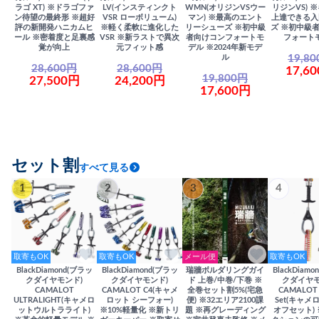
ラゴ XT) ※ドラゴファ
LV(インスティンクト
WMN(オリジンVSウー
リジンVS) 
ン待望の最終形 ※超好
VSR ローボリューム)
マン) ※最高のエント
上達できる入
評の新開発ハニカムヒ
※軽く柔軟に進化した
リーシューズ ※初中級
ズ ※初中級
ール ※密着度と足裏感
VSR ※新ラストで異次
者向けコンフォートモ
フォート
覚が向上
元フィット感
デル ※2024年新モデ
19,8
ル
28,600円
28,600円
17,6
19,800円
27,500円
24,200円
17,600円
セット割
すべて見る
1
2
3
4
取寄もOK
取寄もOK
メール便
取寄もOK
BlackDiamond(ブラッ
BlackDiamond(ブラッ
瑞牆ボルダリングガイ
BlackDiam
クダイヤモンド)
クダイヤモンド)
ド 上巻/中巻/下巻 ※
クダイヤモ
CAMALOT
CAMALOT C4(キャメ
全巻セット割5%(宅急
CAMALOT 
ULTRALIGHT(キャメロ
ロット シーフォー)
便) ※32エリア2100課
Set(キャメロ
ットウルトラライト)
※10%軽量化 ※新トリ
題 ※再グレーディング
オフセット)