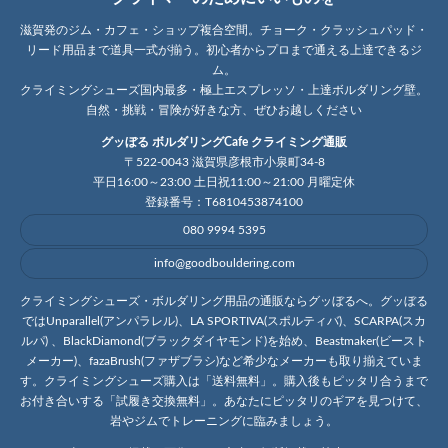
滋賀発のジム・カフェ・ショップ複合空間。チョーク・クラッシュパッド・
リード用品まで道具一式が揃う。初心者からプロまで通える上達できるジ
ム。
クライミングシューズ国内最多・極上エスプレッソ・上達ボルダリング壁。
自然・挑戦・冒険が好きな方、ぜひお越しください
グッぼる ボルダリングCafe クライミング通販
〒522-0043 滋賀県彦根市小泉町34-8
平日16:00～23:00 土日祝11:00～21:00 月曜定休
登録番号：T6810453874100
080 9994 5395
info@goodbouldering.com
クライミングシューズ・ボルダリング用品の通販ならグッぼるへ。グッぼる
ではUnparallel(アンパラレル)、LA SPORTIVA(スポルティバ)、SCARPA(スカ
ルパ) 、BlackDiamond(ブラックダイヤモンド)を始め、Beastmaker(ビースト
メーカー)、fazaBrush(ファザブラシ)など希少なメーカーも取り揃えていま
す。クライミングシューズ購入は「送料無料」。購入後もピッタリ合うまで
お付き合いする「試履き交換無料」。あなたにピッタリのギアを見つけて、
岩やジムでトレーニングに臨みましょう。