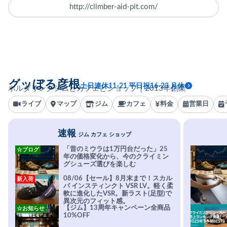
http://climber-aid-pit.com/
グッぼる彦根
土日連休11-21 平日祝16-23 月休
ボルダリングジムとカフェとショップ｜2013年創業
ライブ
マップ
ジム
カフェ
料金
営業日
速報
ジム カフェ ショップ
「昔のミウラは1万円台だった」25
☆ブログ
年の価格変化から、今のクライミン
グシューズ選びを楽しむ
08/06【セール】8月末まで！スカル
新入荷
パ インスティンクト VSR LV。軽く柔
軟に進化したVSR。新ラスト(足型)で
異次元のフィット感。
【ジム】13周年キャンペーン全商品
☆お知らせ
10%OFF