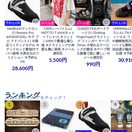
予約もOK
メール便
メール便
予約もOK
MadRock(マッドロッ
CXM(シーバイエム)
GUARD-TEX(ガードテ
UNPARALL
ク) Remora Pro
MOTTO T-shirt(モット
ックス) Climbing
ラレル) TN-F
ADVANCED(レモラ プ
ー Tシャツ) ※コット
FingerTape(クライミン
ィーエヌ-フ
ロ アドバンスト) ※限
ン100%で最適な着心
グ フィンガー テープ)
※楢崎智亜共
定リミテッドモデル ※
地 ※クライミングの本
19mm ※登れるテーピ
ハードな剛性
マッドロック最強XFラ
質を胸に表現 ※メール
ングが復活 ※テープ同
自由度が融合
バー採用 ※異次元のフ
便対応
士接着で肌に優しい ※
仕様 ※予
リクション ※予約も
メール便対応
5,500円
30,9
OK
990円
28,600円
ランキング
人気上昇中のギアをチェック！
1
2
3
4