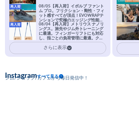
08/05【再入荷】イボルブ ファント
再入荷
ム プロ。フリクション・剛性・フィ
ット感すべてが頂点！EVOWRAPテ
ンションで究極のエッジング性能を
08/04【再入荷】メトリウス ナノリ
再入荷
実現。進化系ラバーEvo-74はTRAX
ングス。旅先やジム外トレーニング
を凌駕する粘着力で極小ホールドに
に最適。フィンガーリフトにも対応
安心感。
し、指ごとの負荷管理に最適。クラ
イマーの指を本気で鍛えるギア。
さらに表示
Instagram
すべて見る
ジム/ショップ/カフェから毎日発信中！