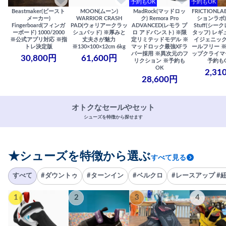
予約もOK
予約もOK
Beastmaker(ビースト
MOON(ムーン)
MadRock(マッドロッ
FRICTIONL
メーカー)
WARRIOR CRASH
ク) Remora Pro
ションラボ) S
Fingerboard(フィンガ
PAD(ウォリアークラッ
ADVANCED(レモラ プ
Stuff(シー
ーボード) 1000/2000
シュパッド) ※厚みと
ロ アドバンスト) ※限
タッフ) レギ
※公式アプリ対応 ※指
丈夫さが魅力
定リミテッドモデル ※
イジェニック
トレ決定版
※130×100×12cm 6kg
マッドロック最強XFラ
ールフリー 
バー採用 ※異次元のフ
ップクライマ
30,800円
61,600円
リクション ※予約も
予約も
OK
2,31
28,600円
オトクなセールやセット
シューズを特徴から探せます
★シューズを特徴から選ぶ
すべて見る
すべて
#ダウントゥ
#ターンイン
#ベルクロ
#レースアップ #
1
2
3
4