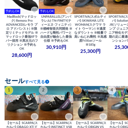
予約もOK
予約もOK
MadRock(マッドロッ
UNPARALLEL(アンパ
SPORTIVA(スポルティ
SPORTIVA
ク) Remora Pro
ラレル) TN-FINITY(テ
バ) SKWAMA LITE
バ) Solutio
ADVANCED(レモラ プ
ィーエヌ-フィニティ)
WOMAN(スクワマ ラ
JR(ソリュー
ロ アドバンスト) ※限
※楢崎智亜共同開発 ※
イト ウーマン) ※適度
ンプ ジュニア
定リミテッドモデル ※
ハードな剛性パワーと
なダウントゥ ※軽量で
ニア特化モデ
マッドロック最強XFラ
自由度が融合した最強
高いねじれ剛性 ※高感
期の足に最適
バー採用 ※異次元のフ
仕様 ※予約もOK
度FriXionソール
ンションバ
リクション ※予約も
※185g
30,910円
25,3
OK
25,300円
28,600円
セール
すべて見る
1
2
3
4
【セール】SCARPA(ス
【セール】SCARPA(ス
【セール】SCARPA(ス
【セール】SC
カルパ) DRAGO XT(ド
カルパ) INSTINCT VSR
カルパ) ORIGIN VS
カルパ) ORIG