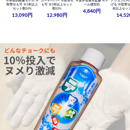
※革命的軽量モデル ※
ガーキーパー ※取寄せ
※室井登喜夫監修 ※メ
クションの可
取寄せも可 ※3本以上
も可 ※3本以上セット
ール便対応
げる ※取寄せ
セット割10%
割10%
本以上セット
4,840円
13,090円
12,980円
14,5