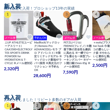
新入荷
国内最速で入荷！プロショップ13年の実績
1
2
3
4
×入荷待ち
メール便
予約もOK
メール便
メール便
△UP ATHLETE(ユーピ
MadRock(マッドロッ
PETZL(ペツル)
＋mofu(プラ
ーアスリート)
ク) Remora Pro
FREINO(フレイノ) ※懸
toe hook 
CAA5500+ELECTROLY
ADVANCED(レモラ プ
垂下降の安全性を劇的
コの愛らしい
TES SPORTS DRINK
ロ アドバンスト) ※限
に高める ※一瞬でロー
ク姿 ※やわ
POWDER for
定リミテッドモデル ※
プを通せる一体型ブレ
いと素朴な風
HYDRATION & T-
マッドロック最強XFラ
ーキングスパー ※ゲー
ール便対応
CYCLE ※メール便対応
バー採用 ※異次元のフ
ト開口幅15mm 85g ※
2,500円
リクション ※予約も
メール便対応
2,320円
OK
7,590円
28,600円
再入荷
お待たせしました！リピート多数のギアが入荷
1
2
3
4