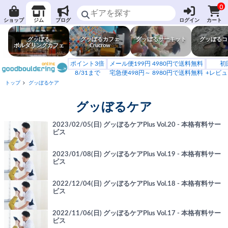
0
ショップ
ジム
ブログ
ログイン
カート
グッぼる
グッぼるカフェ
グッぼるサーキット
グッぼるコ
ボルダリングカフェ
Crucrow
ポイント3倍
メール便199円 4980円で送料無料
初
8/31まで
宅急便498円～ 8980円で送料無料
+レビュ
トップ
グッぼるケア
グッぼるケア
2023/02/05(日) グッぼるケアPlus Vol.20 - 本格有料サー
ビス
2023/01/08(日) グッぼるケアPlus Vol.19 - 本格有料サー
ビス
2022/12/04(日) グッぼるケアPlus Vol.18 - 本格有料サー
ビス
2022/11/06(日) グッぼるケアPlus Vol.17 - 本格有料サー
ビス