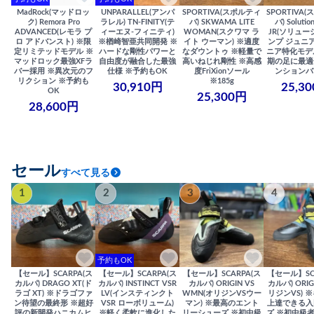
MadRock(マッドロッ
UNPARALLEL(アンパ
SPORTIVA(スポルティ
SPORTIVA
ク) Remora Pro
ラレル) TN-FINITY(テ
バ) SKWAMA LITE
バ) Solutio
ADVANCED(レモラ プ
ィーエヌ-フィニティ)
WOMAN(スクワマ ラ
JR(ソリュー
ロ アドバンスト) ※限
※楢崎智亜共同開発 ※
イト ウーマン) ※適度
ンプ ジュニア
定リミテッドモデル ※
ハードな剛性パワーと
なダウントゥ ※軽量で
ニア特化モデ
マッドロック最強XFラ
自由度が融合した最強
高いねじれ剛性 ※高感
期の足に最適
バー採用 ※異次元のフ
仕様 ※予約もOK
度FriXionソール
ンションバ
リクション ※予約も
※185g
30,910円
25,3
OK
25,300円
28,600円
セール
すべて見る
1
2
3
4
予約もOK
【セール】SCARPA(ス
【セール】SCARPA(ス
【セール】SCARPA(ス
【セール】SC
カルパ) DRAGO XT(ド
カルパ) INSTINCT VSR
カルパ) ORIGIN VS
カルパ) ORIG
ラゴ XT) ※ドラゴファ
LV(インスティンクト
WMN(オリジンVSウー
リジンVS) 
ン待望の最終形 ※超好
VSR ローボリューム)
マン) ※最高のエント
上達できる入
評の新開発ハニカムヒ
※軽く柔軟に進化した
リーシューズ ※初中級
ズ ※初中級