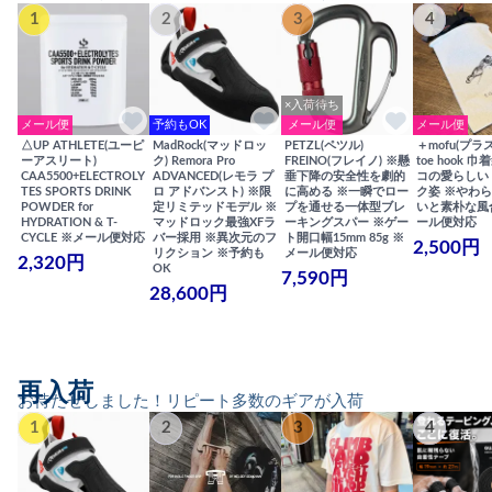
1
2
3
4
×入荷待ち
メール便
予約もOK
メール便
メール便
△UP ATHLETE(ユーピ
MadRock(マッドロッ
PETZL(ペツル)
＋mofu(プラ
ーアスリート)
ク) Remora Pro
FREINO(フレイノ) ※懸
toe hook 
CAA5500+ELECTROLY
ADVANCED(レモラ プ
垂下降の安全性を劇的
コの愛らしい
TES SPORTS DRINK
ロ アドバンスト) ※限
に高める ※一瞬でロー
ク姿 ※やわ
POWDER for
定リミテッドモデル ※
プを通せる一体型ブレ
いと素朴な風
HYDRATION & T-
マッドロック最強XFラ
ーキングスパー ※ゲー
ール便対応
CYCLE ※メール便対応
バー採用 ※異次元のフ
ト開口幅15mm 85g ※
2,500円
リクション ※予約も
メール便対応
2,320円
OK
7,590円
28,600円
再入荷
お待たせしました！リピート多数のギアが入荷
1
2
3
4