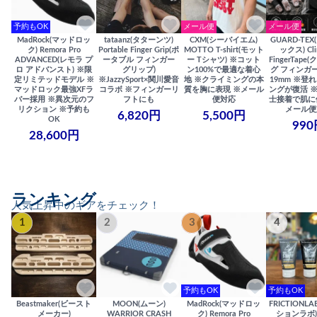
予約もOK
メール便
メール便
MadRock(マッドロッ
tataanz(タターンツ)
CXM(シーバイエム)
GUARD-TE
ク) Remora Pro
Portable Finger Grip(ポ
MOTTO T-shirt(モット
ックス) Cli
ADVANCED(レモラ プ
ータブル フィンガー
ー Tシャツ) ※コット
FingerTap
ロ アドバンスト) ※限
グリップ)
ン100%で最適な着心
グ フィンガー
定リミテッドモデル ※
※JazzySport×関川愛音
地 ※クライミングの本
19mm ※登
マッドロック最強XFラ
コラボ ※フィンガーリ
質を胸に表現 ※メール
ングが復活 
バー採用 ※異次元のフ
フトにも
便対応
士接着で肌に
リクション ※予約も
メール便
6,820円
5,500円
OK
990
28,600円
ランキング
人気上昇中のギアをチェック！
1
2
3
4
予約もOK
予約もOK
Beastmaker(ビースト
MOON(ムーン)
MadRock(マッドロッ
FRICTIONL
メーカー)
WARRIOR CRASH
ク) Remora Pro
ションラボ) S