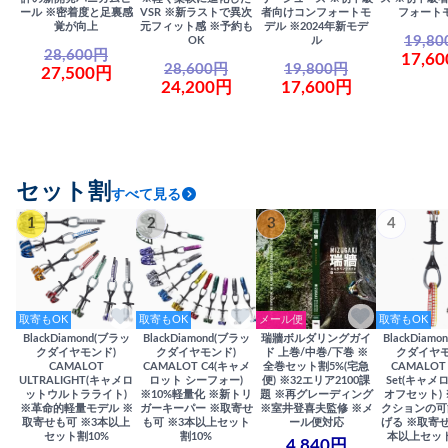
ール ※密着度と足裏感
VSR ※新ラストで異次
者向けコンフォートモ
フォート
覚が向上
元フィット感 ※予約も
デル ※2024年新モデ
19,8
OK
ル
28,600円
17,6
28,600円
19,800円
27,500円
24,200円
17,600円
セット割
すべて見る
1
2
3
4
取寄もOK
取寄もOK
メール便
取寄もOK
BlackDiamond(ブラッ
BlackDiamond(ブラッ
瑞牆ボルダリングガイ
BlackDiam
クダイヤモンド)
クダイヤモンド)
ド 上巻/中巻/下巻 ※
クダイヤモ
CAMALOT
CAMALOT C4(キャメ
全巻セット割5%(宅急
CAMALOT 
ULTRALIGHT(キャメロ
ロット シーフォー)
便) ※32エリア2100課
Set(キャメロ
ットウルトラライト)
※10%軽量化 ※新トリ
題 ※再グレーディング
オフセット)
※革命的軽量モデル ※
ガーキーパー ※取寄せ
※室井登喜夫監修 ※メ
クションの可
取寄せも可 ※3本以上
も可 ※3本以上セット
ール便対応
げる ※取寄せ
セット割10%
割10%
本以上セット
4,840円