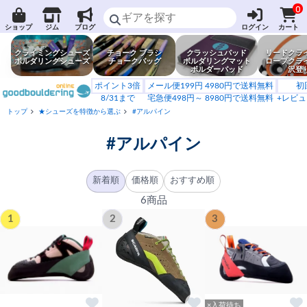
0
ショップ
ジム
ブログ
ログイン
カート
クライミングシューズ
チョーク ブラシ
クラッシュパッド
リードクラ
ボルダリングシューズ
チョークバッグ
ボルダリングマット
ロープクラ
ボルダーパッド
沢登
ポイント3倍
メール便199円 4980円で送料無料
初
8/31まで
宅急便498円～ 8980円で送料無料
+レビュ
トップ
★シューズを特徴から選ぶ
#アルパイン
#アルパイン
新着順
価格順
おすすめ順
6商品
1
2
3
×入荷待ち