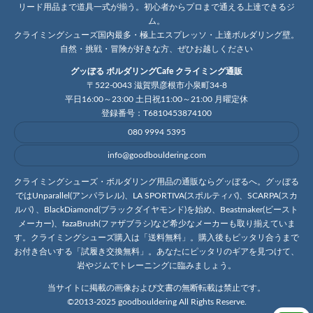
リード用品まで道具一式が揃う。初心者からプロまで通える上達できるジ
ム。
クライミングシューズ国内最多・極上エスプレッソ・上達ボルダリング壁。
自然・挑戦・冒険が好きな方、ぜひお越しください
グッぼる ボルダリングCafe クライミング通販
〒522-0043 滋賀県彦根市小泉町34-8
平日16:00～23:00 土日祝11:00～21:00 月曜定休
登録番号：T6810453874100
080 9994 5395
info@goodbouldering.com
クライミングシューズ・ボルダリング用品の通販ならグッぼるへ。グッぼる
ではUnparallel(アンパラレル)、LA SPORTIVA(スポルティバ)、SCARPA(スカ
ルパ) 、BlackDiamond(ブラックダイヤモンド)を始め、Beastmaker(ビースト
メーカー)、fazaBrush(ファザブラシ)など希少なメーカーも取り揃えていま
す。クライミングシューズ購入は「送料無料」。購入後もピッタリ合うまで
お付き合いする「試履き交換無料」。あなたにピッタリのギアを見つけて、
岩やジムでトレーニングに臨みましょう。
当サイトに掲載の画像および文書の無断転載は禁止です。
©2013-2025 goodbouldering All Rights Reserve.