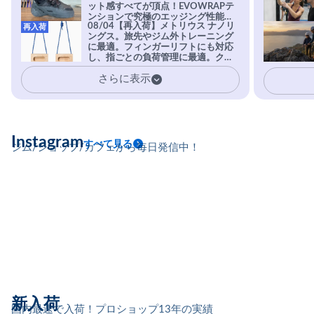
ット感すべてが頂点！EVOWRAPテ
ンションで究極のエッジング性能を
08/04【再入荷】メトリウス ナノリ
再入荷
実現。進化系ラバーEvo-74はTRAX
ングス。旅先やジム外トレーニング
を凌駕する粘着力で極小ホールドに
に最適。フィンガーリフトにも対応
安心感。
し、指ごとの負荷管理に最適。クラ
イマーの指を本気で鍛えるギア。
さらに表示
Instagram
すべて見る
ジム/ショップ/カフェから毎日発信中！
新入荷
国内最速で入荷！プロショップ13年の実績