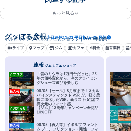
もっと見る
グッぼる彦根
土日連休11-21 平日祝16-23 月休
ボルダリングジムとカフェとショップ｜2013年創業
ライブ
マップ
ジム
カフェ
料金
営業日
速報
ジム カフェ ショップ
「昔のミウラは1万円台だった」25
☆ブログ
年の価格変化から、今のクライミン
グシューズ選びを楽しむ
08/06【セール】8月末まで！スカル
新入荷
パ インスティンクト VSR LV。軽く柔
軟に進化したVSR。新ラスト(足型)で
異次元のフィット感。
【ジム】13周年キャンペーン全商品
☆お知らせ
10%OFF
08/05【再入荷】イボルブ ファント
再入荷
ム プロ。フリクション・剛性・フィ