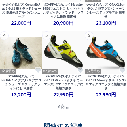
evolv(イボルブ) General(ジ
SCARPA(スカルパ) Maestro
evolv(イボルブ) ORACLE(オ
ェネラル) ※トラッドシュー
MID(マエストロ ミッド) ※マ
ラクル) ※アグロ×シャーマ
ズ ※最先端アルパインシュ
ルチピッチ、トラッド、クラ
ンレースアップモデル ※廃
ーズ
ックに最適 ※廃番
番
22,000円
20,900円
23,100円
4
5
6
×入荷待ち
×入荷待ち
×入荷待ち
SCARPA(スカルパ)
SPORTIVA(スポルティバ)
SPORTIVA(スポルティバ)
IGUANA(イグアナ) ※アプロ
OTAKI Woman(オタキ ウー
OTAKI Mens(オタキ メンズ)
ーチシューズ ※スラックラ
マンズ) ※マイクロエッジに
※マイクロエッジに無類の強
インにも ※廃番
無類の強さ
さ
13,200円
22,990円
22,990円
6商品
関連する記事