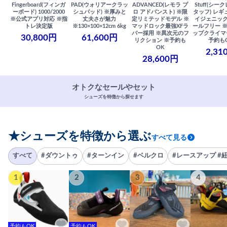
Fingerboard(フィンガ
PAD(ウォリアークラッ
ADVANCED(レモラ プ
Stuff(シー
ーボード) 1000/2000
シュパッド) ※厚みと
ロ アドバンスト) ※限
タッフ) レギ
※公式アプリ対応 ※指
丈夫さが魅力
定リミテッドモデル ※
イジェニック
トレ決定版
※130×100×12cm 6kg
マッドロック最強XFラ
ールフリー 
バー採用 ※異次元のフ
ップクライマ
30,800円
61,600円
リクション ※予約も
予約も
OK
2,31
28,600円
オトクなセールやセット
シューズを特徴から探せます
★シューズを特徴から選ぶ
すべて見る
すべて
#ダウントゥ
#ターンイン
#ベルクロ
#レースアップ #
1
2
3
4
予約もOK
予約もOK