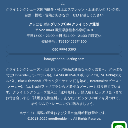
ム。
クライミングシューズ国内最多・極上エスプレッソ・上達ボルダリング壁。
自然・挑戦・冒険が好きな方、ぜひお越しください
グッぼる ボルダリングCafe クライミング通販
〒522-0043 滋賀県彦根市小泉町34-8
平日16:00～23:00 土日祝11:00～21:00 月曜定休
登録番号：T6810453874100
080 9994 5395
info@goodbouldering.com
クライミングシューズ・ボルダリング用品の通販ならグッぼるへ。グッぼる
ではUnparallel(アンパラレル)、LA SPORTIVA(スポルティバ)、SCARPA(スカ
ルパ) 、BlackDiamond(ブラックダイヤモンド)を始め、Beastmaker(ビースト
メーカー)、fazaBrush(ファザブラシ)など希少なメーカーも取り揃えていま
す。クライミングシューズ購入は「送料無料」。購入後もピッタリ合うまで
お付き合いする「試履き交換無料」。あなたにピッタリのギアを見つけて、
岩やジムでトレーニングに臨みましょう。
当サイトに掲載の画像および文書の無断転載は禁止です。
©2013-2025 goodbouldering All Rights Reserve.