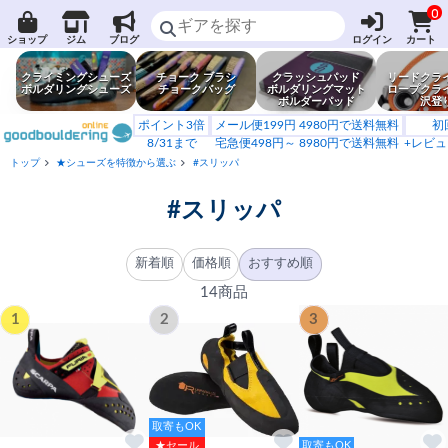
0
ショップ
ジム
ブログ
ログイン
カート
クライミングシューズ
チョーク ブラシ
クラッシュパッド
リードクラ
ボルダリングシューズ
チョークバッグ
ボルダリングマット
ロープクラ
ボルダーパッド
沢登
ポイント3倍
メール便199円 4980円で送料無料
初
8/31まで
宅急便498円～ 8980円で送料無料
+レビュ
トップ
★シューズを特徴から選ぶ
#スリッパ
#スリッパ
新着順
価格順
おすすめ順
14商品
1
2
3
取寄もOK
★セール
取寄もOK