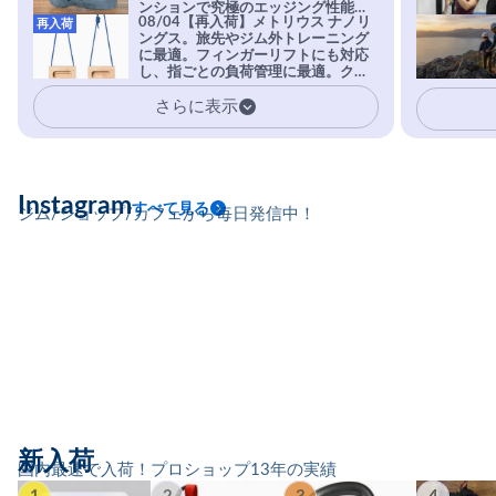
ンションで究極のエッジング性能を
08/04【再入荷】メトリウス ナノリ
再入荷
実現。進化系ラバーEvo-74はTRAX
ングス。旅先やジム外トレーニング
を凌駕する粘着力で極小ホールドに
に最適。フィンガーリフトにも対応
安心感。
し、指ごとの負荷管理に最適。クラ
イマーの指を本気で鍛えるギア。
さらに表示
Instagram
すべて見る
ジム/ショップ/カフェから毎日発信中！
新入荷
国内最速で入荷！プロショップ13年の実績