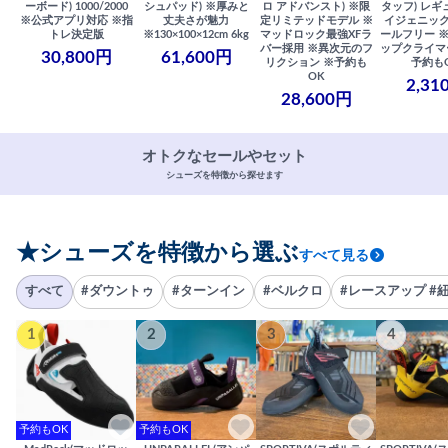
ーボード) 1000/2000
シュパッド) ※厚みと
ロ アドバンスト) ※限
タッフ) レギ
※公式アプリ対応 ※指
丈夫さが魅力
定リミテッドモデル ※
イジェニック
トレ決定版
※130×100×12cm 6kg
マッドロック最強XFラ
ールフリー 
バー採用 ※異次元のフ
ップクライマ
30,800円
61,600円
リクション ※予約も
予約も
OK
2,31
28,600円
オトクなセールやセット
シューズを特徴から探せます
★シューズを特徴から選ぶ
すべて見る
すべて
#ダウントゥ
#ターンイン
#ベルクロ
#レースアップ #
1
2
3
4
予約もOK
予約もOK