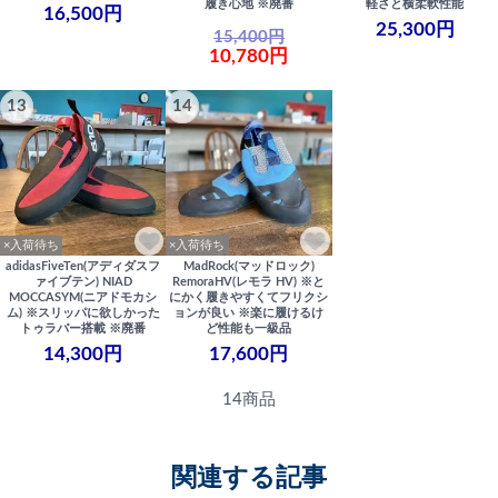
履き心地 ※廃番
軽さと横柔軟性能
16,500円
25,300円
15,400円
10,780円
13
14
×入荷待ち
×入荷待ち
adidasFiveTen(アディダスフ
MadRock(マッドロック)
ァイブテン) NIAD
RemoraHV(レモラ HV) ※と
MOCCASYM(ニアドモカシ
にかく履きやすくてフリクシ
ム) ※スリッパに欲しかった
ョンが良い ※楽に履けるけ
トゥラバー搭載 ※廃番
ど性能も一級品
14,300円
17,600円
14商品
関連する記事