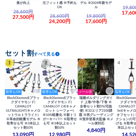
覚が向上
元フィット感 ※予約も
デル ※2024年新モデ
19,8
OK
ル
28,600円
17,6
28,600円
19,800円
27,500円
24,200円
17,600円
セット割
すべて見る
1
2
3
4
取寄もOK
取寄もOK
メール便
取寄もOK
BlackDiamond(ブラッ
BlackDiamond(ブラッ
瑞牆ボルダリングガイ
BlackDiam
クダイヤモンド)
クダイヤモンド)
ド 上巻/中巻/下巻 ※
クダイヤモ
CAMALOT
CAMALOT C4(キャメ
全巻セット割5%(宅急
CAMALOT 
ULTRALIGHT(キャメロ
ロット シーフォー)
便) ※32エリア2100課
Set(キャメロ
ットウルトラライト)
※10%軽量化 ※新トリ
題 ※再グレーディング
オフセット)
※革命的軽量モデル ※
ガーキーパー ※取寄せ
※室井登喜夫監修 ※メ
クションの可
取寄せも可 ※3本以上
も可 ※3本以上セット
ール便対応
げる ※取寄せ
セット割10%
割10%
本以上セット
4,840円
13,090円
12,980円
14,5