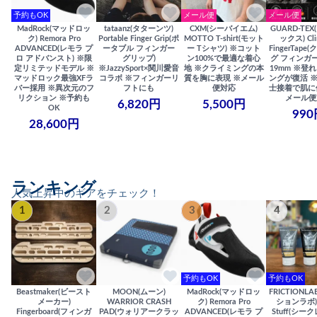
予約もOK
メール便
メール便
MadRock(マッドロッ
tataanz(タターンツ)
CXM(シーバイエム)
GUARD-TE
ク) Remora Pro
Portable Finger Grip(ポ
MOTTO T-shirt(モット
ックス) Cli
ADVANCED(レモラ プ
ータブル フィンガー
ー Tシャツ) ※コット
FingerTap
ロ アドバンスト) ※限
グリップ)
ン100%で最適な着心
グ フィンガー
定リミテッドモデル ※
※JazzySport×関川愛音
地 ※クライミングの本
19mm ※登
マッドロック最強XFラ
コラボ ※フィンガーリ
質を胸に表現 ※メール
ングが復活 
バー採用 ※異次元のフ
フトにも
便対応
士接着で肌に
リクション ※予約も
メール便
6,820円
5,500円
OK
990
28,600円
ランキング
人気上昇中のギアをチェック！
1
2
3
4
予約もOK
予約もOK
Beastmaker(ビースト
MOON(ムーン)
MadRock(マッドロッ
FRICTIONL
メーカー)
WARRIOR CRASH
ク) Remora Pro
ションラボ) S
Fingerboard(フィンガ
PAD(ウォリアークラッ
ADVANCED(レモラ プ
Stuff(シー