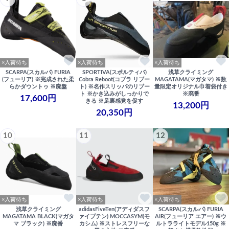
×入荷待ち
×入荷待ち
×入荷待ち
SCARPA(スカルパ) FURIA
SPORTIVA(スポルティバ)
浅草クライミング
(フューリア) ※完成された柔
Cobra Reboot(コブラ リブー
MAGATAMA(マガタマ) ※数
らかダウントゥ ※廃盤
ト) ※名作スリッパのリブー
量限定オリジナル巾着袋付き
ト ※かき込みがしっかりで
※廃番
17,600円
きる ※足裏感覚を促す
13,200円
20,350円
10
11
12
×入荷待ち
×入荷待ち
×入荷待ち
浅草クライミング
adidasFiveTen(アディダスフ
SCARPA(スカルパ) FURIA
MAGATAMA BLACK(マガタ
ァイブテン) MOCCASYM(モ
AIR(フューリア エアー) ※ウ
マ ブラック) ※廃番
カシム) ※ストレスフリーな
ルトラライトモデル150g ※