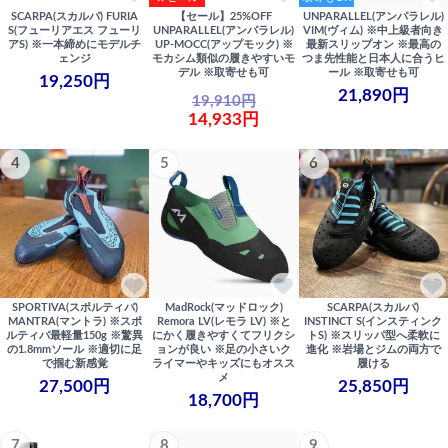
SCARPA(スカルパ) FURIA
【セール】25%OFF
UNPARALLEL(アンパラレル)
S(フューリアエス フューリ
UNPARALLEL(アンパラレル)
VIM(ヴィム) ※中上級者向き
アS) ※一本締めにモデルチ
UP-MOCC(アップモック) ※
最新スリップオン ※最高の
ェンジ
モカシム類似の履きやすいモ
つま先性能と日本人に合うヒ
デル ※取寄せも可
ール ※取寄せも可
19,250円
21,890円
19,910円
14,933円
4
5
6
SPORTIVA(スポルティバ)
MadRock(マッドロック)
SCARPA(スカルパ)
MANTRA(マントラ) ※スポ
Remora LV(レモラ LV) ※と
INSTINCT S(インスティンク
ルティバ最軽量150g ※驚異
にかく履きやすくてフリクシ
トS) ※スリッパ型へ柔軟に
の1.8mmソール ※適切に足
ョンが良い ※足の小さいク
進化 ※岩場とジムの両方で
で掴む新感覚
ライマーやキッズにもオスス
履ける
メ
27,500円
25,850円
18,700円
7
8
9