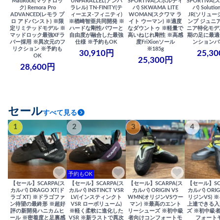
MadRock(マッドロッ
UNPARALLEL(アンパ
SPORTIVA(スポルティ
SPORTIVA
ク) Remora Pro
ラレル) TN-FINITY(テ
バ) SKWAMA LITE
バ) Solutio
ADVANCED(レモラ プ
ィーエヌ-フィニティ)
WOMAN(スクワマ ラ
JR(ソリュー
ロ アドバンスト) ※限
※楢崎智亜共同開発 ※
イト ウーマン) ※適度
ンプ ジュニア
定リミテッドモデル ※
ハードな剛性パワーと
なダウントゥ ※軽量で
ニア特化モデ
マッドロック最強XFラ
自由度が融合した最強
高いねじれ剛性 ※高感
期の足に最適
バー採用 ※異次元のフ
仕様 ※予約もOK
度FriXionソール
ンションバ
リクション ※予約も
※185g
30,910円
25,3
OK
25,300円
28,600円
セール
すべて見る
1
2
3
4
予約もOK
【セール】SCARPA(ス
【セール】SCARPA(ス
【セール】SCARPA(ス
【セール】SC
カルパ) DRAGO XT(ド
カルパ) INSTINCT VSR
カルパ) ORIGIN VS
カルパ) ORIG
ラゴ XT) ※ドラゴファ
LV(インスティンクト
WMN(オリジンVSウー
リジンVS) 
ン待望の最終形 ※超好
VSR ローボリューム)
マン) ※最高のエント
上達できる入
評の新開発ハニカムヒ
※軽く柔軟に進化した
リーシューズ ※初中級
ズ ※初中級
ール ※密着度と足裏感
VSR ※新ラストで異次
者向けコンフォートモ
フォート