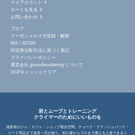
マイアカウント
カートを見る
お問い合わせ
ブログ
クーポンメルマガ登録・解除
RSS
/
ATOM
特定商法取引法に基づく表記
プライバシーポリシー
運営会社 gooodbouldering について
OGPキャッシュクリア
岩とムーブとトレーニング
クライマーのためにいいものを
滋賀発のジム・カフェ・ショップ複合空間。チョーク・クラッシュパッド・
リード用品まで道具一式が揃う。初心者からプロまで通える上達できるジ