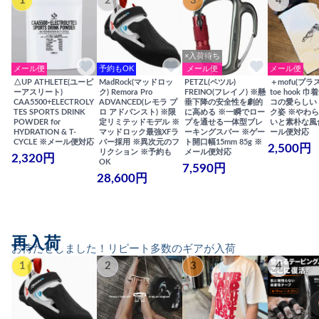
1
2
3
4
×入荷待ち
メール便
予約もOK
メール便
メール便
△UP ATHLETE(ユーピ
MadRock(マッドロッ
PETZL(ペツル)
＋mofu(プラ
ーアスリート)
ク) Remora Pro
FREINO(フレイノ) ※懸
toe hook 
CAA5500+ELECTROLY
ADVANCED(レモラ プ
垂下降の安全性を劇的
コの愛らしい
TES SPORTS DRINK
ロ アドバンスト) ※限
に高める ※一瞬でロー
ク姿 ※やわ
POWDER for
定リミテッドモデル ※
プを通せる一体型ブレ
いと素朴な風
HYDRATION & T-
マッドロック最強XFラ
ーキングスパー ※ゲー
ール便対応
CYCLE ※メール便対応
バー採用 ※異次元のフ
ト開口幅15mm 85g ※
2,500円
リクション ※予約も
メール便対応
2,320円
OK
7,590円
28,600円
再入荷
お待たせしました！リピート多数のギアが入荷
1
2
3
4