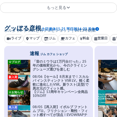
もっと見る
グッぼる彦根
土日連休11-21 平日祝16-23 月休
ボルダリングジムとカフェとショップ｜2013年創業
ライブ
マップ
ジム
カフェ
料金
営業日
速報
ジム カフェ ショップ
「昔のミウラは1万円台だった」25
☆ブログ
年の価格変化から、今のクライミン
グシューズ選びを楽しむ
08/06【セール】8月末まで！スカル
新入荷
パ インスティンクト VSR LV。軽く柔
軟に進化したVSR。新ラスト(足型)で
異次元のフィット感。
【ジム】13周年キャンペーン全商品
☆お知らせ
10%OFF
08/05【再入荷】イボルブ ファント
再入荷
ム プロ。フリクション・剛性・フィ
ット感すべてが頂点！EVOWRAPテ