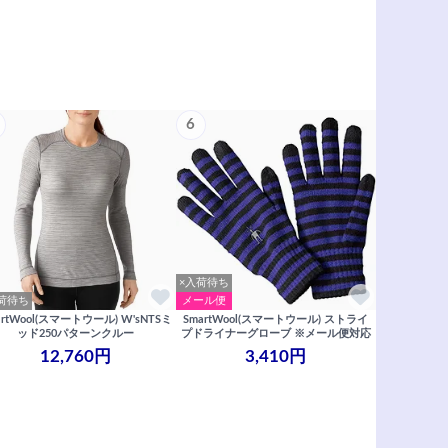
6
×入荷待ち
荷待ち
メール便
artWool(スマートウール) W'sNTSミ
SmartWool(スマートウール) ストライ
ッド250パターンクルー
プドライナーグローブ ※メール便対応
12,760円
3,410円