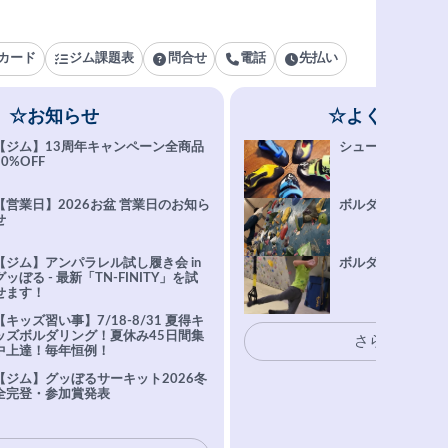
カード
ジム課題表
問合せ
電話
先払い
☆お知らせ
☆よくある質
【ジム】13周年キャンペーン全商品
シューズ選びFAQ
10%OFF
【営業日】2026お盆 営業日のお知ら
ボルダリング上達Q
せ
【ジム】アンパラレル試し履き会 in
ボルダリングトレ
グッぼる - 最新「TN-FINITY」を試
せます！
【キッズ習い事】7/18-8/31 夏得キ
ッズボルダリング！夏休み45日間集
さらに表示
中上達！毎年恒例！
【ジム】グッぼるサーキット2026冬
全完登・参加賞発表