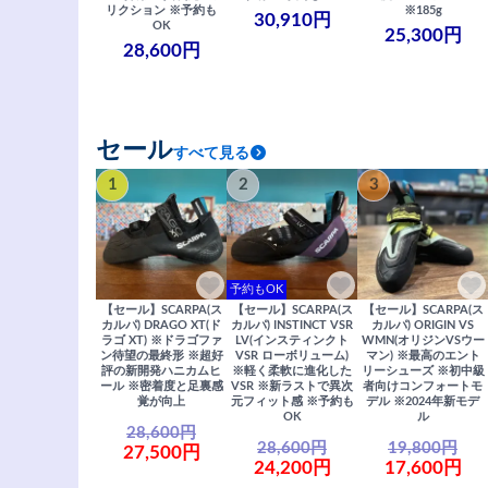
リクション ※予約も
※185g
30,910円
OK
25,300円
28,600円
セール
すべて見る
1
2
3
予約もOK
【セール】SCARPA(ス
【セール】SCARPA(ス
【セール】SCARPA(ス
カルパ) DRAGO XT(ド
カルパ) INSTINCT VSR
カルパ) ORIGIN VS
ラゴ XT) ※ドラゴファ
LV(インスティンクト
WMN(オリジンVSウー
ン待望の最終形 ※超好
VSR ローボリューム)
マン) ※最高のエント
評の新開発ハニカムヒ
※軽く柔軟に進化した
リーシューズ ※初中級
ール ※密着度と足裏感
VSR ※新ラストで異次
者向けコンフォートモ
覚が向上
元フィット感 ※予約も
デル ※2024年新モデ
OK
ル
28,600円
28,600円
19,800円
27,500円
24,200円
17,600円