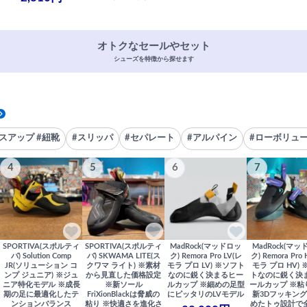
オトクなセールやセット
シューズを特徴から探せます
スアップ #紐靴
#スリッパ
#セパレート
#アルパイン
#ローボリュ
4
5
6
7
SPORTIVA(スポルティ
SPORTIVA(スポルティ
MadRock(マッドロッ
MadRock(マッ
バ) Solution Comp
バ) SKWAMA LITE(ス
ク) Remora Pro LV(レ
ク) Remora Pro
JR(ソリューション コ
クワマ ライト) ※素材
モラ プロ LV) ※ソフト
モラ プロ HV)
ンプ ジュニア) ※ジュ
から見直した価格設定
なのに鋭く決まるヒー
トなのに鋭く決
ニア特化モデル ※成長
※新ソール
ルカップ ※細めの足型
ールカップ ※粘
期の足に最適化したテ
FriXionBlackは脅威の
にピッタリのLVモデル
新3Dフッキング
ンションバランス
粘り ※快適さを進化さ
めたトゥ設計で