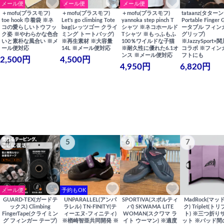
メール便
メール便
メール便
＋mofu(プラスモフ)
＋mofu(プラスモフ)
＋mofu(プラスモフ)
tataanz(タターン
toe hook 巾着袋 ※ネ
Let's go climbing Tote
yannoka step pinch T
Portable Finger 
コの愛らしいトウフッ
bag(レッツゴー クライ
シャツ ※ネコホールド
ータブル フィン
ク姿 ※やわらかな色合
ミング トートバッグ)
Tシャツ ※もっふもふ
グリップ)
いと素朴な風合い ※メ
※再生素材 ※大容量
100％ワイルドな子猫
※JazzySport
ール便対応
14L ※メール便対応
※耐久性に優れた6.1オ
コラボ ※フィン
ンス ※メール便対応
フトにも
2,500円
4,500円
4,950円
6,820円
4
5
6
7
メール便
予約もOK
GUARD-TEX(ガードテ
UNPARALLEL(アンパ
SPORTIVA(スポルティ
MadRock(マッ
ックス) Climbing
ラレル) TN-FINITY(テ
バ) SKWAMA LITE
ク) Triplet(ト
FingerTape(クライミン
ィーエヌ-フィニティ)
WOMAN(スクワマ ラ
ト) ※三つ折り
グ フィンガー テープ)
※楢崎智亜共同開発 ※
イト ウーマン) ※適度
ット ※パッド間