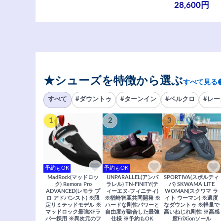
28,600円
★シューズを特徴から選ぶ
すべて見る
すべて
#ダウントゥ
#ターンイン
#ベルクロ
#レー
1
2
3
予約もOK
予約もOK
MadRock(マッドロッ
UNPARALLEL(アンパ
SPORTIVA(スポルティ
ク) Remora Pro
ラレル) TN-FINITY(テ
バ) SKWAMA LITE
ADVANCED(レモラ プ
ィーエヌ-フィニティ)
WOMAN(スクワマ ラ
ロ アドバンスト) ※限
※楢崎智亜共同開発 ※
イト ウーマン) ※適度
定リミテッドモデル ※
ハードな剛性パワーと
なダウントゥ ※軽量で
マッドロック最強XFラ
自由度が融合した最強
高いねじれ剛性 ※高感
バー採用 ※異次元のフ
仕様 ※予約もOK
度FriXionソール