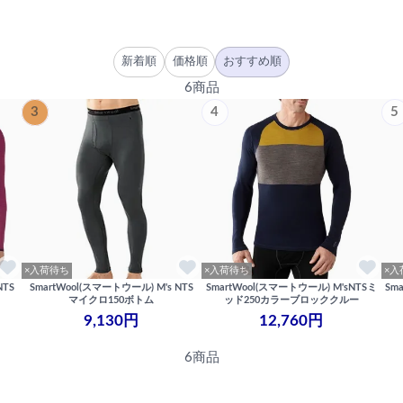
新着順
価格順
おすすめ順
6商品
3
4
5
×入荷待ち
×入荷待ち
×入
NTS
SmartWool(スマートウール) M's NTS
SmartWool(スマートウール) M'sNTSミ
Sm
マイクロ150ボトム
ッド250カラーブロッククルー
9,130円
12,760円
6商品