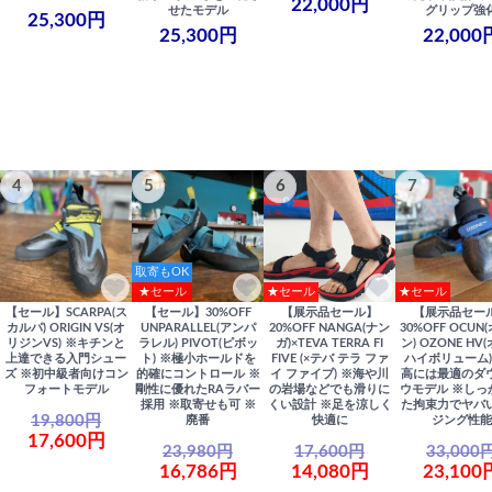
22,000円
せたモデル
グリップ強
25,300円
25,300円
22,000
4
5
6
7
取寄もOK
★セール
★セール
★セール
【セール】SCARPA(ス
【セール】30%OFF
【展示品セール】
【展示品セー
カルパ) ORIGIN VS(オ
UNPARALLEL(アンパ
20%OFF NANGA(ナン
30%OFF OCUN
リジンVS) ※キチンと
ラレル) PIVOT(ピボッ
ガ)×TEVA TERRA FI
ン) OZONE HV
上達できる入門シュー
ト) ※極小ホールドを
FIVE (×テバ テラ ファ
ハイボリューム)
ズ ※初中級者向けコン
的確にコントロール ※
イ ファイブ) ※海や川
高には最適のダ
フォートモデル
剛性に優れたRAラバー
の岩場などでも滑りに
ウモデル ※しっ
採用 ※取寄せも可 ※
くい設計 ※足を涼しく
た拘束力でヤバ
19,800円
廃番
快適に
ジング性能
17,600円
23,980円
17,600円
33,000
16,786円
14,080円
23,100