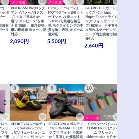
メール便
メール便
メール便
ツ)
ROCK&SNOW(ロック
CXM(シーバイエム)
GUARD-TEX(ガードテ
GUARD-
Grip(ポ
アンドスノー/ロクス
MOTTO T-shirt(モット
ックス) Climbing
ックス) Cli
ガー
ノ) 110 「日本の岩
ー Tシャツ) ※コット
Finger Tape(クライミ
FingerT
場“テストピース”を考
ン100%で最適な着心
ング フィンガー テー
グ フィン
×関川愛音
える(前編)」 ※渓谷登
地 ※クライミングの本
プ) 幅38mm ※手首用
19mm 
ガーリ
攀の最前線 ※メール便
質を胸に表現 ※メール
※登れるテーピング ※
ングが復活
対応
便対応
テープ同士接着で肌に
士接着で肌
優しい
メール便
2,090円
5,500円
2,640円
990円
8
9
10
11
メール便
ドロッ
SPORTIVA(スポルティ
SPORTIVA(スポルティ
CXM(シーバイエム)
SoiLL(ソイ
リプレッ
バ) Solution Comp
バ) SKWAMA LITE(ス
CLIMB BRICK(クライ
Boulde
サブマ
JR(ソリューション コ
クワマ ライト) ※素材
ム ブリック)
クボルダー1
の「魔
ンプ ジュニア) ※ジュ
から見直した価格設定
Skin/Muscle ※爪ヤス
Boris