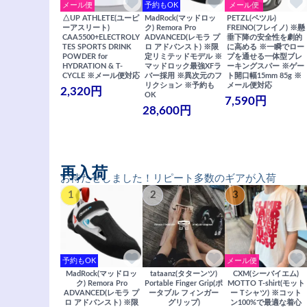
メール便
予約もOK
メール便
△UP ATHLETE(ユーピ
MadRock(マッドロッ
PETZL(ペツル)
ーアスリート)
ク) Remora Pro
FREINO(フレイノ) ※懸
CAA5500+ELECTROLY
ADVANCED(レモラ プ
垂下降の安全性を劇的
TES SPORTS DRINK
ロ アドバンスト) ※限
に高める ※一瞬でロー
POWDER for
定リミテッドモデル ※
プを通せる一体型ブレ
HYDRATION & T-
マッドロック最強XFラ
ーキングスパー ※ゲー
CYCLE ※メール便対応
バー採用 ※異次元のフ
ト開口幅15mm 85g ※
リクション ※予約も
メール便対応
2,320円
OK
7,590円
28,600円
再入荷
お待たせしました！リピート多数のギアが入荷
1
2
3
予約もOK
メール便
MadRock(マッドロッ
tataanz(タターンツ)
CXM(シーバイエム)
ク) Remora Pro
Portable Finger Grip(ポ
MOTTO T-shirt(モット
ADVANCED(レモラ プ
ータブル フィンガー
ー Tシャツ) ※コット
ロ アドバンスト) ※限
グリップ)
ン100%で最適な着心