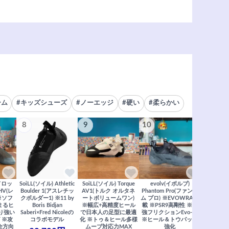
ーム
#キッズシューズ
#ノーエッジ
#硬い
#柔らかい
8
9
10
さら
ドロッ
SoiLL(ソイル) Athletic
SoiLL(ソイル) Torque
evolv(イボルブ)
 HV(レ
Boulder 1(アスレチッ
AV1(トルク オルタネ
Phantom Pro(ファント
 ※ソフ
クボルダー1) ※11 by
ートボリュームワン)
ム プロ) ※EVOWRA搭
まるヒ
Boris Bidjan
※幅広+高精度ヒール
載 ※PSR9高剛性 ※最
すべ
り強い
Saberi×Fred Nicoleの
で日本人の足型に最適
強フリクションEvo-74
 ※攻
コラボモデル
化 ※トゥ＆ヒール多様
※ヒール＆トウパッチ
全方向
ムーブ対応力MAX
強化