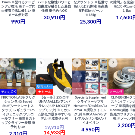
19mm ※登れるテーピ
ハードな剛性パワーと
なダウントゥ ※軽量で
の隙間」を完全
ングが復活 ※テープ同
自由度が融合した最強
高いねじれ剛性 ※高感
※135×91cm×
士接着で肌に優しい ※
仕様 ※予約もOK
度FriXionソール
1.1kg
メール便対応
※185g
30,910円
17,600
990円
25,300円
4
5
6
7
取寄もOK
予約もOK
★セール
メール便
FRICTIONLABS(フリク
【セール】25%OFF
SpecialtySupplement
CLIMBSKIN(
ションラボ) Secret
UNPARALLEL(アンパ
クライマーサプリ
スキン) フィン
Stuff(シークレットス
ラレル) UP-MOCC(ア
Hematite/Obsidian/La
ープ ※常識を
タッフ) レギュラー/ハ
ップモック) ※モカシ
rimar ※摂取タイミン
0.5cmの細さ 
イジェニック/アルコ
ム類似の履きやすいモ
グ 別 ※BCAA6790/ク
指先のフリクシ
ールフリー ※世界のト
デル ※取寄せも可
レアルカリン/EAAバ
視 ※メール便
ップクライマー愛用 ※
イオペリン
2,200
19,910円
予約もOK
4,990円
14,933円
2,310円