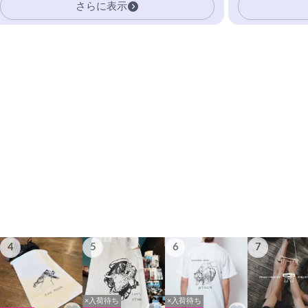
さらに表示
4
5
6
7
×入荷待ち
×入荷待ち