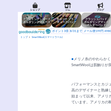
ショップ
ジム
ブログ
クライミングシューズ
チョーク ブラシ
クラッシュパッド
ボルダリングシューズ
チョークバッグ
ボルダリングマット
ボルダーパッド
ポイント3倍
8/31まで
メール便199円 49
トップ
SmartWool(スマートウール)
●
メリノ糸のやわらかく
SmartWoolは肌触
パフォーマンスとカジ
高のデザイナーと熟練し
始まって以来、アメリ
ています。アメリカの