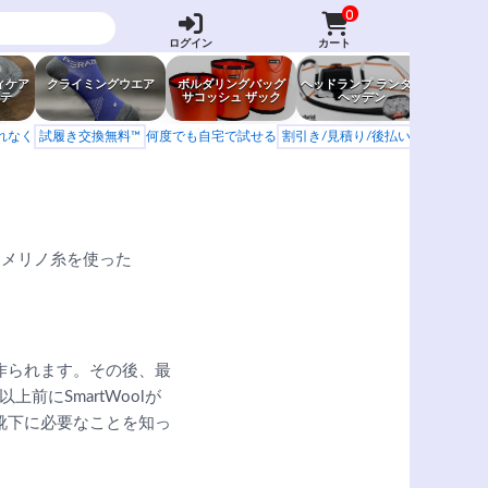
0
ログイン
カート
ィケア
クライミングウエア
ボルダリングバッグ
ヘッドランプ ランタン
防虫グッ
テ
サコッシュ ザック
ヘッデン
岩場ア
もれなく
試履き交換無料™
何度でも自宅で試せる
割引き/見積り/後払い
学校 山岳会
るメリノ糸を使った
作られます。その後、最
にSmartWoolが
靴下に必要なことを知っ