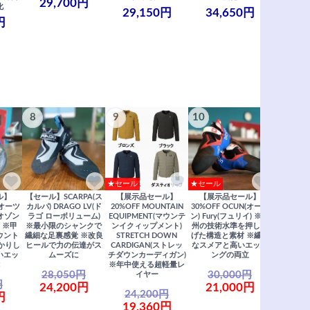
29,700円
化
29,150円
34,650円
円
8
9
10
★セール
★セール
ル】
【セール】SCARPA(ス
【展示品セール】
【展示品セール】
さら
(オーツ
カルパ) DRAGO LV(ド
20%OFF MOUNTAIN
30%OFF OCUN(オーツ
(オゾン
ラゴ ローボリューム)
EQUIPMENT(マウンテ
ン) Fury(フュリイ) ※欧
 ※甲
※最小限のシャンクで
ンイクィップメント)
州の技術水準を押し上
すべ
ウント
繊細な足裏感覚 ※改良
STRETCH DOWN
げた構造と素材 ※繊細
かりし
ヒールで力の伝達がス
CARDIGAN(ストレッ
なスメアと高いエッジ
いエッ
ムーズに
チダウンカーディガン)
ングの両立
※年中使える超軽量レ
28,050円
30,000円
イヤー
円
24,200円
21,000円
24,200円
円
19,360円