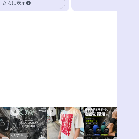
さらに表示
8
9
10
11
×入荷待ち