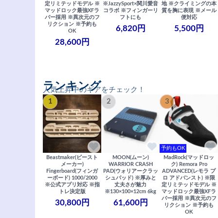
定リミテッドモデル ※
※JazzySport×関川愛音
地 ※クライミングの本
マッドロック最強XFラ
コラボ ※フィンガーリ
質を胸に表現 ※メール
バー採用 ※異次元のフ
フトにも
便対応
リクション ※予約も
6,820円
5,500円
OK
28,600円
ランキング
人気上昇中のギアをチェック！
1
2
3
予約もOK
Beastmaker(ビースト
MOON(ムーン)
MadRock(マッドロッ
メーカー)
WARRIOR CRASH
ク) Remora Pro
Fingerboard(フィンガ
PAD(ウォリアークラッ
ADVANCED(レモラ プ
ーボード) 1000/2000
シュパッド) ※厚みと
ロ アドバンスト) ※限
※公式アプリ対応 ※指
丈夫さが魅力
定リミテッドモデル ※
トレ決定版
※130×100×12cm 6kg
マッドロック最強XFラ
バー採用 ※異次元のフ
30,800円
61,600円
リクション ※予約も
OK