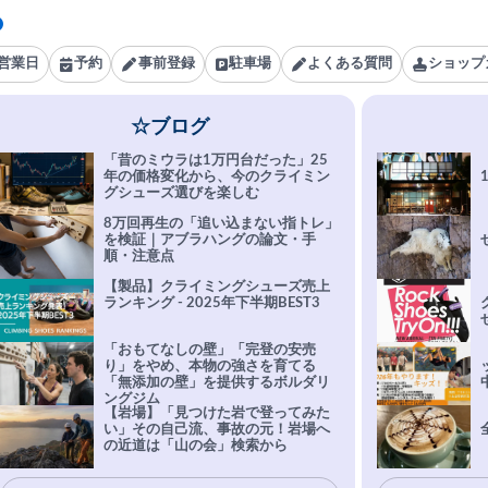
営業日
予約
事前登録
駐車場
よくある質問
ショップ
☆ブログ
「昔のミウラは1万円台だった」25
年の価格変化から、今のクライミン
グシューズ選びを楽しむ
8万回再生の「追い込まない指トレ」
を検証｜アブラハングの論文・手
順・注意点
【製品】クライミングシューズ売上
ランキング - 2025年下半期BEST3
「おもてなしの壁」「完登の安売
り」をやめ、本物の強さを育てる
「無添加の壁」を提供するボルダリ
ングジム
【岩場】「見つけた岩で登ってみた
い」その自己流、事故の元！岩場へ
の近道は「山の会」検索から