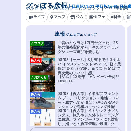
グッぼる彦根
土日連休11-21 平日祝16-23 月休
ボルダリングジムとカフェとショップ｜2013年創業
ライブ
マップ
ジム
カフェ
料金
速報
ジム カフェ ショップ
「昔のミウラは1万円台だった」25
☆ブログ
年の価格変化から、今のクライミン
グシューズ選びを楽しむ
08/06【セール】8月末まで！スカル
新入荷
パ インスティンクト VSR LV。軽く柔
軟に進化したVSR。新ラスト(足型)で
異次元のフィット感。
【ジム】13周年キャンペーン全商品
☆お知らせ
10%OFF
08/05【再入荷】イボルブ ファント
再入荷
ム プロ。フリクション・剛性・フィ
ット感すべてが頂点！EVOWRAPテ
ンションで究極のエッジング性能を
08/04【再入荷】メトリウス ナノリ
再入荷
実現。進化系ラバーEvo-74はTRAX
ングス。旅先やジム外トレーニング
を凌駕する粘着力で極小ホールドに
に最適。フィンガーリフトにも対応
安心感。
し、指ごとの負荷管理に最適。クラ
イマーの指を本気で鍛えるギア。