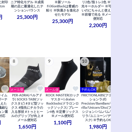
に封印
ニア特化モデル ※成長
※新ソール
リ2色/指トレ2色 ※蓄
Saberi×F
2cm
期の足に最適化したテ
FriXionBlackは脅威の
光キーホルダー ※可愛
コラ
ンションバランス
粘り ※快適さを進化さ
いのにちゃんと使える
29,
せたモデル
※岩場で光る ※メール
円
25,300円
便対応
25,300円
2,200円
8
9
10
11
メール便
メール便
予約もOK
メール便
クライム
PER-ADRA(ペルアド
ROCK MASTER(ロック
FRICTIONLABS(フリク
笠置山ク
ガーテ
ラ) SOCKS TABI(ソッ
マスター) dralon
ションラボ)
リアガイド
超えた
クスタビ) #タビ型ソッ
RockSocks(ドラロンロ
Precision/BamBam/Go
2022年度
※繊細な
クス #指先にチカラの
ックソックス) プレー
rilla/Unicorn/Disc(プレ
/ 里西 里
ョン重
入る形状 #トゥとヒー
ン4色 ※定番ソックス
シジョン/バムバム/ゴ
リア ※
対応
ルのグリップが向上 #
※メール便対応
リラ/ユニコーン/ディ
2,
メール便対応
スク) ※予約もOK
円
1,100円
1,650円
1,980円