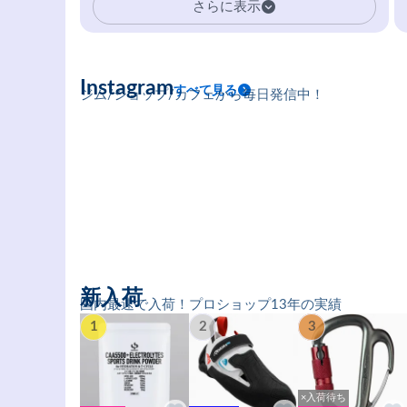
さらに表示
Instagram
すべて見る
ジム/ショップ/カフェから毎日発信中！
新入荷
国内最速で入荷！プロショップ13年の実績
1
2
3
×入荷待ち