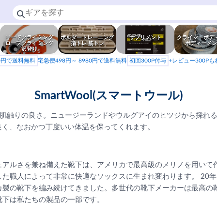
リードクライミング
ボルダートレーニング
サプリメント
クライマーボデ
ロープクライミング
指トレ 筋トレ
ボディーメン
沢登り
80円で送料無料
宅急便498円～ 8980円で送料無料
初回300P付与
+レビュー300P
SmartWool(スマートウール)
肌触りの良さ。ニュージーランドやウルグアイのヒツジから採れ
りが良く、なおかつ丁度いい体温を保ってくれます。
ュアルさを兼ね備えた靴下は、アメリカで最高級のメリノを用いて
た職人によって非常に快適なソックスに生まれ変わります。 20年以上前
カ製の靴下を編み続けてきました。多世代の靴下メーカーは最高の
靴下は私たちの製品の一部です。