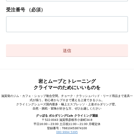
受注番号
（必須）
岩とムーブとトレーニング
クライマーのためにいいものを
滋賀発のジム・カフェ・ショップ複合空間。チョーク・クラッシュパッド・リード用品まで道具一
式が揃う。初心者からプロまで通える上達できるジム。
クライミングシューズ国内最多・極上エスプレッソ・上達ボルダリング壁。
自然・挑戦・冒険が好きな方、ぜひお越しください
グッぼる ボルダリングCafe クライミング通販
〒522-0043 滋賀県彦根市小泉町34-8
平日16:00～23:00 土日祝11:00～21:00 月曜定休
登録番号：T6810453874100
080 9994 5395