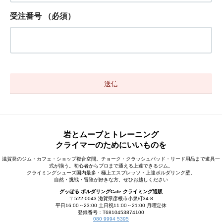
受注番号
（必須）
岩とムーブとトレーニング
クライマーのためにいいものを
滋賀発のジム・カフェ・ショップ複合空間。チョーク・クラッシュパッド・リード用品まで道具一
式が揃う。初心者からプロまで通える上達できるジム。
クライミングシューズ国内最多・極上エスプレッソ・上達ボルダリング壁。
自然・挑戦・冒険が好きな方、ぜひお越しください
グッぼる ボルダリングCafe クライミング通販
〒522-0043 滋賀県彦根市小泉町34-8
平日16:00～23:00 土日祝11:00～21:00 月曜定休
登録番号：T6810453874100
080 9994 5395