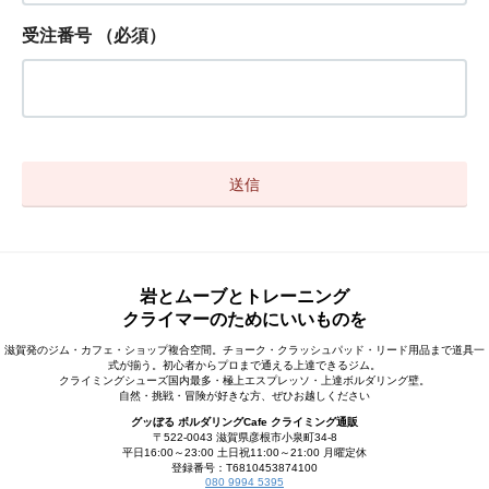
受注番号
（必須）
岩とムーブとトレーニング
クライマーのためにいいものを
滋賀発のジム・カフェ・ショップ複合空間。チョーク・クラッシュパッド・リード用品まで道具一
式が揃う。初心者からプロまで通える上達できるジム。
クライミングシューズ国内最多・極上エスプレッソ・上達ボルダリング壁。
自然・挑戦・冒険が好きな方、ぜひお越しください
グッぼる ボルダリングCafe クライミング通販
〒522-0043 滋賀県彦根市小泉町34-8
平日16:00～23:00 土日祝11:00～21:00 月曜定休
登録番号：T6810453874100
080 9994 5395