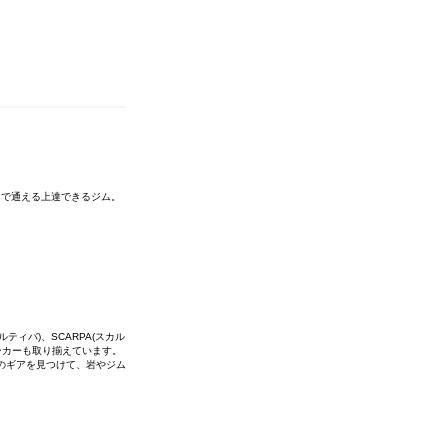
まで通える上達できるジム。
ルティバ)、SCARPA(スカル
少なメーカーも取り揃えています。
のギアを見つけて、岩やジム