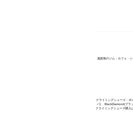
滋賀発のジム・カフェ・シ
クライミングシューズ・ボルダリ
パ) 、BlackDiamon
クライミングシューズ購入