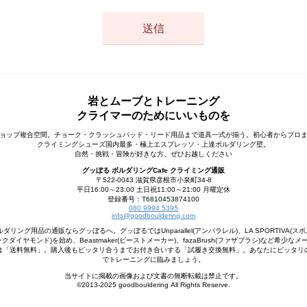
岩とムーブとトレーニング
クライマーのためにいいものを
ョップ複合空間。チョーク・クラッシュパッド・リード用品まで道具一式が揃う。初心者からプロ
クライミングシューズ国内最多・極上エスプレッソ・上達ボルダリング壁。
自然・挑戦・冒険が好きな方、ぜひお越しください
グッぼる ボルダリングCafe クライミング通販
〒522-0043 滋賀県彦根市小泉町34-8
平日16:00～23:00 土日祝11:00～21:00 月曜定休
登録番号：T6810453874100
080 9994 5395
info@goodbouldering.com
ング用品の通販ならグッぼるへ。グッぼるではUnparallel(アンパラレル)、LA SPORTIVA(スポ
d(ブラックダイヤモンド)を始め、Beastmaker(ビーストメーカー)、fazaBrush(ファザブラシ)など希
は「送料無料」。購入後もピッタリ合うまでお付き合いする「試履き交換無料」。あなたにピッタリ
でトレーニングに臨みましょう。
当サイトに掲載の画像および文書の無断転載は禁止です。
©2013-2025 goodbouldering All Rights Reserve.