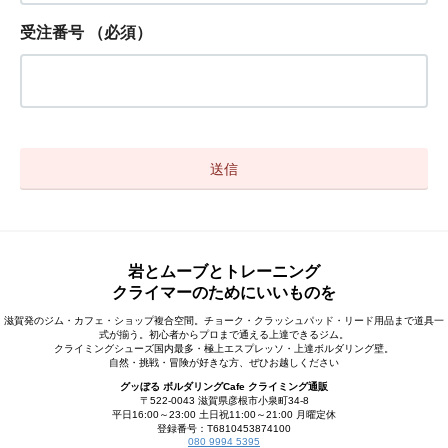
受注番号
（必須）
岩とムーブとトレーニング
クライマーのためにいいものを
滋賀発のジム・カフェ・ショップ複合空間。チョーク・クラッシュパッド・リード用品まで道具一
式が揃う。初心者からプロまで通える上達できるジム。
クライミングシューズ国内最多・極上エスプレッソ・上達ボルダリング壁。
自然・挑戦・冒険が好きな方、ぜひお越しください
グッぼる ボルダリングCafe クライミング通販
〒522-0043 滋賀県彦根市小泉町34-8
平日16:00～23:00 土日祝11:00～21:00 月曜定休
登録番号：T6810453874100
080 9994 5395