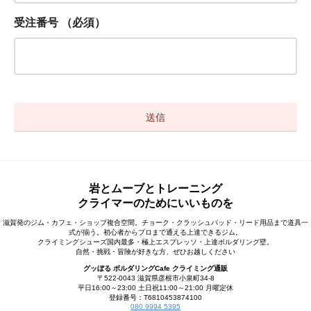
受注番号
（必須）
岩とムーブとトレーニング
クライマーのためにいいものを
滋賀発のジム・カフェ・ショップ複合空間。チョーク・クラッシュパッド・リード用品まで道具一
式が揃う。初心者からプロまで通える上達できるジム。
クライミングシューズ国内最多・極上エスプレッソ・上達ボルダリング壁。
自然・挑戦・冒険が好きな方、ぜひお越しください
グッぼる ボルダリングCafe クライミング通販
〒522-0043 滋賀県彦根市小泉町34-8
平日16:00～23:00 土日祝11:00～21:00 月曜定休
登録番号：T6810453874100
080 9994 5395