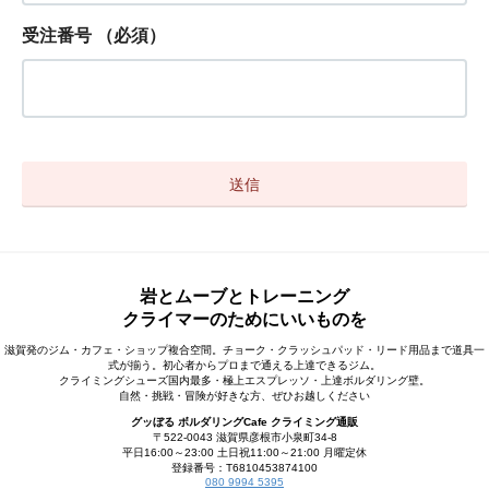
受注番号
（必須）
岩とムーブとトレーニング
クライマーのためにいいものを
滋賀発のジム・カフェ・ショップ複合空間。チョーク・クラッシュパッド・リード用品まで道具一
式が揃う。初心者からプロまで通える上達できるジム。
クライミングシューズ国内最多・極上エスプレッソ・上達ボルダリング壁。
自然・挑戦・冒険が好きな方、ぜひお越しください
グッぼる ボルダリングCafe クライミング通販
〒522-0043 滋賀県彦根市小泉町34-8
平日16:00～23:00 土日祝11:00～21:00 月曜定休
登録番号：T6810453874100
080 9994 5395