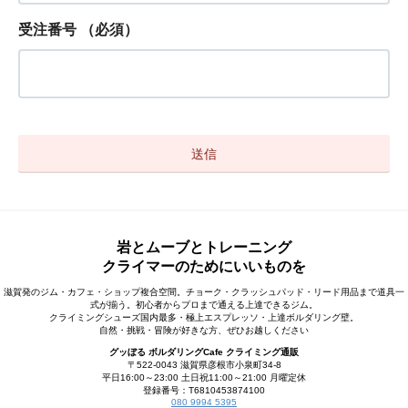
受注番号
（必須）
岩とムーブとトレーニング
クライマーのためにいいものを
滋賀発のジム・カフェ・ショップ複合空間。チョーク・クラッシュパッド・リード用品まで道具一
式が揃う。初心者からプロまで通える上達できるジム。
クライミングシューズ国内最多・極上エスプレッソ・上達ボルダリング壁。
自然・挑戦・冒険が好きな方、ぜひお越しください
グッぼる ボルダリングCafe クライミング通販
〒522-0043 滋賀県彦根市小泉町34-8
平日16:00～23:00 土日祝11:00～21:00 月曜定休
登録番号：T6810453874100
080 9994 5395