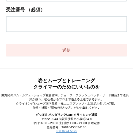
受注番号
（必須）
岩とムーブとトレーニング
クライマーのためにいいものを
滋賀発のジム・カフェ・ショップ複合空間。チョーク・クラッシュパッド・リード用品まで道具一
式が揃う。初心者からプロまで通える上達できるジム。
クライミングシューズ国内最多・極上エスプレッソ・上達ボルダリング壁。
自然・挑戦・冒険が好きな方、ぜひお越しください
グッぼる ボルダリングCafe クライミング通販
〒522-0043 滋賀県彦根市小泉町34-8
平日16:00～23:00 土日祝11:00～21:00 月曜定休
登録番号：T6810453874100
080 9994 5395