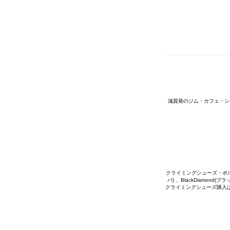
滋賀発のジム・カフェ・シ
クライミングシューズ・ボルダリ
パ) 、BlackDiamon
クライミングシューズ購入