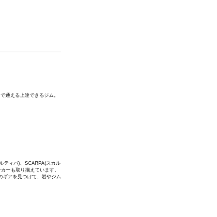
まで通える上達できるジム。
ルティバ)、SCARPA(スカル
少なメーカーも取り揃えています。
のギアを見つけて、岩やジム