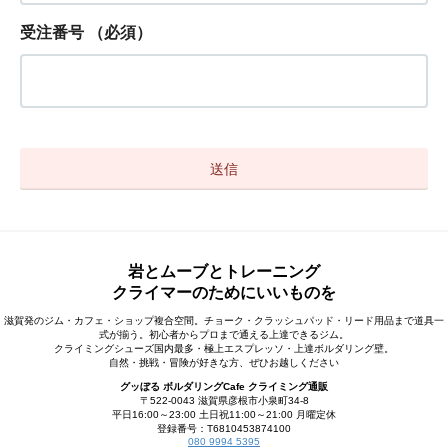
受注番号
（必須）
岩とムーブとトレーニング
クライマーのためにいいものを
滋賀発のジム・カフェ・ショップ複合空間。チョーク・クラッシュパッド・リード用品まで道具一
式が揃う。初心者からプロまで通える上達できるジム。
クライミングシューズ国内最多・極上エスプレッソ・上達ボルダリング壁。
自然・挑戦・冒険が好きな方、ぜひお越しください
グッぼる ボルダリングCafe クライミング通販
〒522-0043 滋賀県彦根市小泉町34-8
平日16:00～23:00 土日祝11:00～21:00 月曜定休
登録番号：T6810453874100
080 9994 5395