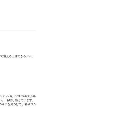
まで通える上達できるジム。
ルティバ)、SCARPA(スカル
少なメーカーも取り揃えています。
のギアを見つけて、岩やジム