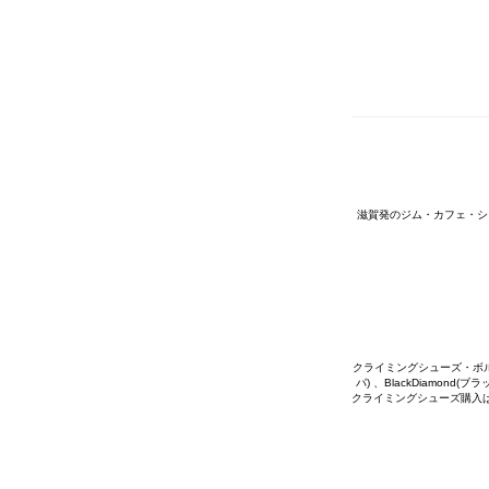
滋賀発のジム・カフェ・シ
クライミングシューズ・ボルダリ
パ) 、BlackDiamon
クライミングシューズ購入