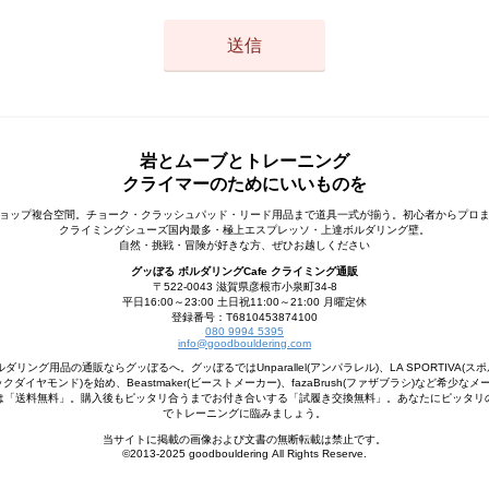
岩とムーブとトレーニング
クライマーのためにいいものを
ョップ複合空間。チョーク・クラッシュパッド・リード用品まで道具一式が揃う。初心者からプロ
クライミングシューズ国内最多・極上エスプレッソ・上達ボルダリング壁。
自然・挑戦・冒険が好きな方、ぜひお越しください
グッぼる ボルダリングCafe クライミング通販
〒522-0043 滋賀県彦根市小泉町34-8
平日16:00～23:00 土日祝11:00～21:00 月曜定休
登録番号：T6810453874100
080 9994 5395
info@goodbouldering.com
ング用品の通販ならグッぼるへ。グッぼるではUnparallel(アンパラレル)、LA SPORTIVA(スポ
d(ブラックダイヤモンド)を始め、Beastmaker(ビーストメーカー)、fazaBrush(ファザブラシ)など希
は「送料無料」。購入後もピッタリ合うまでお付き合いする「試履き交換無料」。あなたにピッタリ
でトレーニングに臨みましょう。
当サイトに掲載の画像および文書の無断転載は禁止です。
©2013-2025 goodbouldering All Rights Reserve.