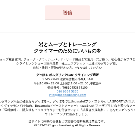
岩とムーブとトレーニング
クライマーのためにいいものを
ョップ複合空間。チョーク・クラッシュパッド・リード用品まで道具一式が揃う。初心者からプロ
クライミングシューズ国内最多・極上エスプレッソ・上達ボルダリング壁。
自然・挑戦・冒険が好きな方、ぜひお越しください
グッぼる ボルダリングCafe クライミング通販
〒522-0043 滋賀県彦根市小泉町34-8
平日16:00～23:00 土日祝11:00～21:00 月曜定休
登録番号：T6810453874100
080 9994 5395
info@goodbouldering.com
ング用品の通販ならグッぼるへ。グッぼるではUnparallel(アンパラレル)、LA SPORTIVA(スポ
d(ブラックダイヤモンド)を始め、Beastmaker(ビーストメーカー)、fazaBrush(ファザブラシ)など希
は「送料無料」。購入後もピッタリ合うまでお付き合いする「試履き交換無料」。あなたにピッタリ
でトレーニングに臨みましょう。
当サイトに掲載の画像および文書の無断転載は禁止です。
©2013-2025 goodbouldering All Rights Reserve.