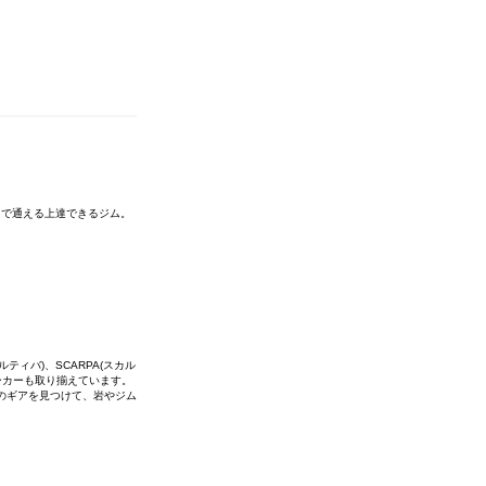
まで通える上達できるジム。
ルティバ)、SCARPA(スカル
少なメーカーも取り揃えています。
のギアを見つけて、岩やジム