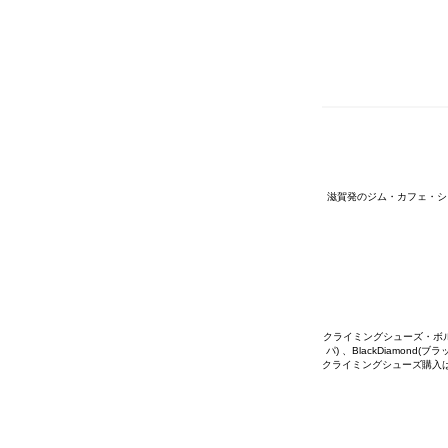
滋賀発のジム・カフェ・シ
クライミングシューズ・ボルダリ
パ) 、BlackDiamon
クライミングシューズ購入