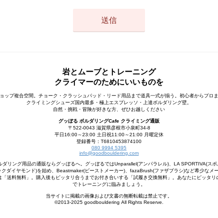
岩とムーブとトレーニング
クライマーのためにいいものを
ョップ複合空間。チョーク・クラッシュパッド・リード用品まで道具一式が揃う。初心者からプロ
クライミングシューズ国内最多・極上エスプレッソ・上達ボルダリング壁。
自然・挑戦・冒険が好きな方、ぜひお越しください
グッぼる ボルダリングCafe クライミング通販
〒522-0043 滋賀県彦根市小泉町34-8
平日16:00～23:00 土日祝11:00～21:00 月曜定休
登録番号：T6810453874100
080 9994 5395
info@goodbouldering.com
ング用品の通販ならグッぼるへ。グッぼるではUnparallel(アンパラレル)、LA SPORTIVA(スポ
d(ブラックダイヤモンド)を始め、Beastmaker(ビーストメーカー)、fazaBrush(ファザブラシ)など希
は「送料無料」。購入後もピッタリ合うまでお付き合いする「試履き交換無料」。あなたにピッタリ
でトレーニングに臨みましょう。
当サイトに掲載の画像および文書の無断転載は禁止です。
©2013-2025 goodbouldering All Rights Reserve.