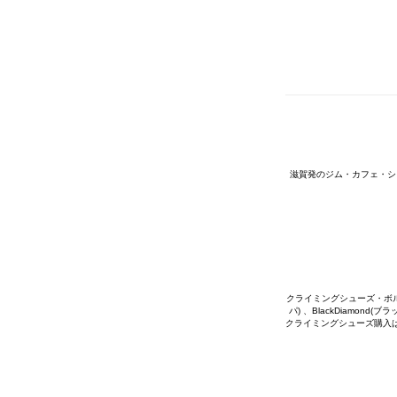
滋賀発のジム・カフェ・シ
クライミングシューズ・ボルダリ
パ) 、BlackDiamon
クライミングシューズ購入