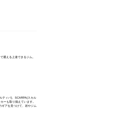
まで通える上達できるジム。
ルティバ)、SCARPA(スカル
少なメーカーも取り揃えています。
のギアを見つけて、岩やジム