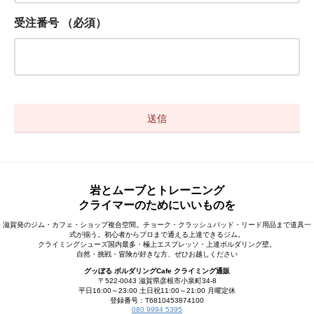
受注番号
（必須）
岩とムーブとトレーニング
クライマーのためにいいものを
滋賀発のジム・カフェ・ショップ複合空間。チョーク・クラッシュパッド・リード用品まで道具一
式が揃う。初心者からプロまで通える上達できるジム。
クライミングシューズ国内最多・極上エスプレッソ・上達ボルダリング壁。
自然・挑戦・冒険が好きな方、ぜひお越しください
グッぼる ボルダリングCafe クライミング通販
〒522-0043 滋賀県彦根市小泉町34-8
平日16:00～23:00 土日祝11:00～21:00 月曜定休
登録番号：T6810453874100
080 9994 5395