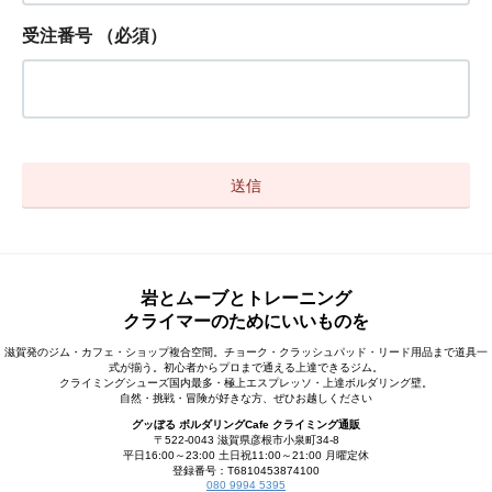
受注番号
（必須）
岩とムーブとトレーニング
クライマーのためにいいものを
滋賀発のジム・カフェ・ショップ複合空間。チョーク・クラッシュパッド・リード用品まで道具一
式が揃う。初心者からプロまで通える上達できるジム。
クライミングシューズ国内最多・極上エスプレッソ・上達ボルダリング壁。
自然・挑戦・冒険が好きな方、ぜひお越しください
グッぼる ボルダリングCafe クライミング通販
〒522-0043 滋賀県彦根市小泉町34-8
平日16:00～23:00 土日祝11:00～21:00 月曜定休
登録番号：T6810453874100
080 9994 5395