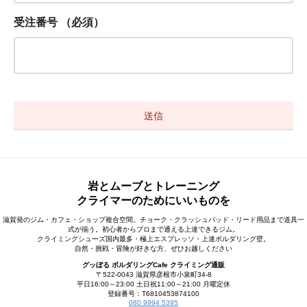
受注番号
（必須）
岩とムーブとトレーニング
クライマーのためにいいものを
滋賀発のジム・カフェ・ショップ複合空間。チョーク・クラッシュパッド・リード用品まで道具一
式が揃う。初心者からプロまで通える上達できるジム。
クライミングシューズ国内最多・極上エスプレッソ・上達ボルダリング壁。
自然・挑戦・冒険が好きな方、ぜひお越しください
グッぼる ボルダリングCafe クライミング通販
〒522-0043 滋賀県彦根市小泉町34-8
平日16:00～23:00 土日祝11:00～21:00 月曜定休
登録番号：T6810453874100
080 9994 5395