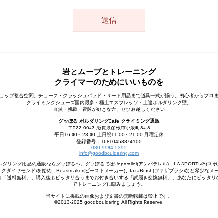
岩とムーブとトレーニング
クライマーのためにいいものを
ョップ複合空間。チョーク・クラッシュパッド・リード用品まで道具一式が揃う。初心者からプロ
クライミングシューズ国内最多・極上エスプレッソ・上達ボルダリング壁。
自然・挑戦・冒険が好きな方、ぜひお越しください
グッぼる ボルダリングCafe クライミング通販
〒522-0043 滋賀県彦根市小泉町34-8
平日16:00～23:00 土日祝11:00～21:00 月曜定休
登録番号：T6810453874100
080 9994 5395
info@goodbouldering.com
ング用品の通販ならグッぼるへ。グッぼるではUnparallel(アンパラレル)、LA SPORTIVA(スポ
d(ブラックダイヤモンド)を始め、Beastmaker(ビーストメーカー)、fazaBrush(ファザブラシ)など希
は「送料無料」。購入後もピッタリ合うまでお付き合いする「試履き交換無料」。あなたにピッタリ
でトレーニングに臨みましょう。
当サイトに掲載の画像および文書の無断転載は禁止です。
©2013-2025 goodbouldering All Rights Reserve.