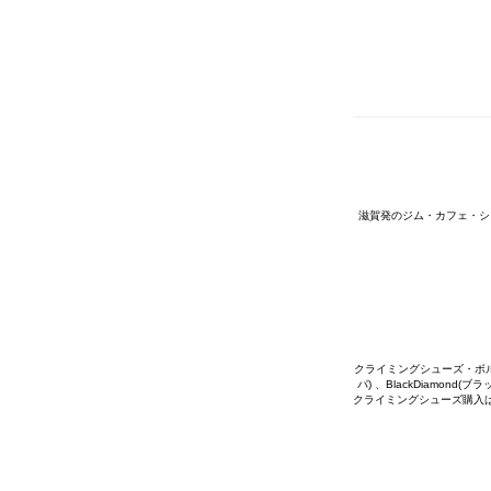
滋賀発のジム・カフェ・シ
クライミングシューズ・ボルダリ
パ) 、BlackDiamon
クライミングシューズ購入