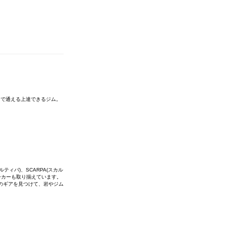
まで通える上達できるジム。
ルティバ)、SCARPA(スカル
少なメーカーも取り揃えています。
のギアを見つけて、岩やジム