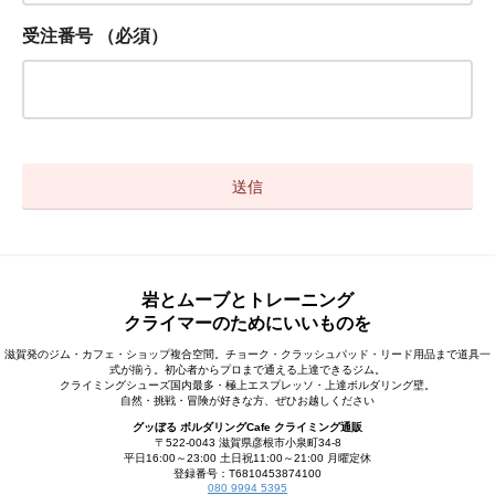
受注番号
（必須）
岩とムーブとトレーニング
クライマーのためにいいものを
滋賀発のジム・カフェ・ショップ複合空間。チョーク・クラッシュパッド・リード用品まで道具一
式が揃う。初心者からプロまで通える上達できるジム。
クライミングシューズ国内最多・極上エスプレッソ・上達ボルダリング壁。
自然・挑戦・冒険が好きな方、ぜひお越しください
グッぼる ボルダリングCafe クライミング通販
〒522-0043 滋賀県彦根市小泉町34-8
平日16:00～23:00 土日祝11:00～21:00 月曜定休
登録番号：T6810453874100
080 9994 5395