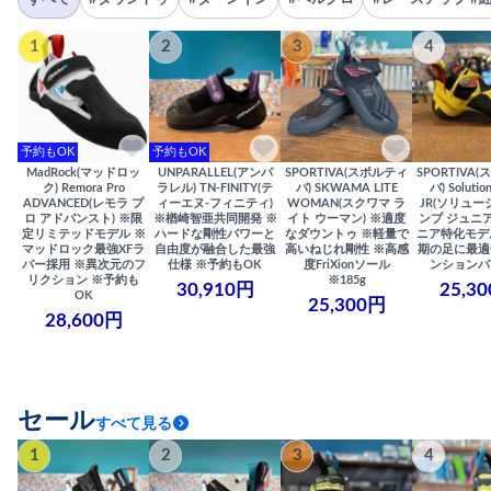
1
2
3
4
予約もOK
予約もOK
MadRock(マッドロッ
UNPARALLEL(アンパ
SPORTIVA(スポルティ
SPORTIVA
ク) Remora Pro
ラレル) TN-FINITY(テ
バ) SKWAMA LITE
バ) Solutio
ADVANCED(レモラ プ
ィーエヌ-フィニティ)
WOMAN(スクワマ ラ
JR(ソリュー
ロ アドバンスト) ※限
※楢崎智亜共同開発 ※
イト ウーマン) ※適度
ンプ ジュニア
定リミテッドモデル ※
ハードな剛性パワーと
なダウントゥ ※軽量で
ニア特化モデ
マッドロック最強XFラ
自由度が融合した最強
高いねじれ剛性 ※高感
期の足に最適
バー採用 ※異次元のフ
仕様 ※予約もOK
度FriXionソール
ンションバ
リクション ※予約も
※185g
30,910円
25,3
OK
25,300円
28,600円
セール
すべて見る
1
2
3
4