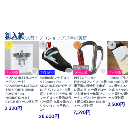
新入荷
国内最速で入荷！プロショップ13年の実績
1
2
3
4
×入荷待ち
メール便
予約もOK
メール便
メール便
△UP ATHLETE(ユーピ
MadRock(マッドロッ
PETZL(ペツル)
＋mofu(プラ
ーアスリート)
ク) Remora Pro
FREINO(フレイノ) ※懸
toe hook 
CAA5500+ELECTROLY
ADVANCED(レモラ プ
垂下降の安全性を劇的
コの愛らしい
TES SPORTS DRINK
ロ アドバンスト) ※限
に高める ※一瞬でロー
ク姿 ※やわ
POWDER for
定リミテッドモデル ※
プを通せる一体型ブレ
いと素朴な風
HYDRATION & T-
マッドロック最強XFラ
ーキングスパー ※ゲー
ール便対応
CYCLE ※メール便対応
バー採用 ※異次元のフ
ト開口幅15mm 85g ※
2,500円
リクション ※予約も
メール便対応
2,320円
OK
7,590円
28,600円