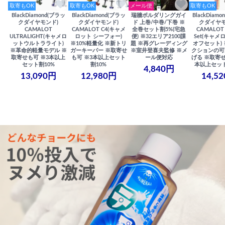
取寄もOK
取寄もOK
メール便
取寄もOK
BlackDiamond(ブラッ
BlackDiamond(ブラッ
瑞牆ボルダリングガイ
BlackDiam
クダイヤモンド)
クダイヤモンド)
ド 上巻/中巻/下巻 ※
クダイヤモ
CAMALOT
CAMALOT C4(キャメ
全巻セット割5%(宅急
CAMALOT 
ULTRALIGHT(キャメロ
ロット シーフォー)
便) ※32エリア2100課
Set(キャメロ
ットウルトラライト)
※10%軽量化 ※新トリ
題 ※再グレーディング
オフセット)
※革命的軽量モデル ※
ガーキーパー ※取寄せ
※室井登喜夫監修 ※メ
クションの可
取寄せも可 ※3本以上
も可 ※3本以上セット
ール便対応
げる ※取寄せ
セット割10%
割10%
本以上セット
4,840円
13,090円
12,980円
14,5