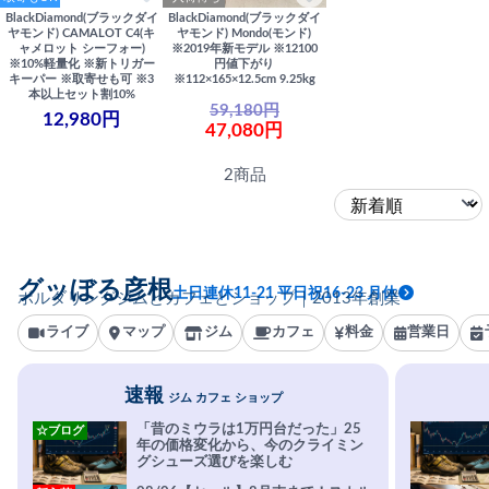
BlackDiamond(ブラックダイ
BlackDiamond(ブラックダイ
ヤモンド) CAMALOT C4(キ
ヤモンド) Mondo(モンド)
ャメロット シーフォー)
※2019年新モデル ※12100
※10%軽量化 ※新トリガー
円値下がり
キーパー ※取寄せも可 ※3
※112×165×12.5cm 9.25kg
本以上セット割10%
59,180円
12,980円
47,080円
2商品
グッぼる彦根
土日連休11-21 平日祝16-23 月休
ボルダリングジムとカフェとショップ｜2013年創業
ライブ
マップ
ジム
カフェ
料金
営業日
速報
ジム カフェ ショップ
「昔のミウラは1万円台だった」25
☆ブログ
年の価格変化から、今のクライミン
グシューズ選びを楽しむ