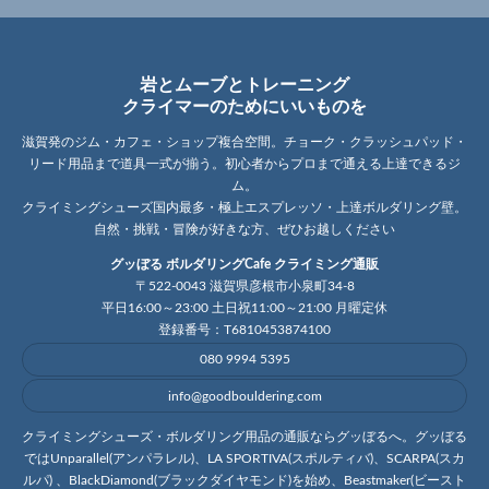
岩とムーブとトレーニング
クライマーのためにいいものを
滋賀発のジム・カフェ・ショップ複合空間。チョーク・クラッシュパッド・
リード用品まで道具一式が揃う。初心者からプロまで通える上達できるジ
ム。
クライミングシューズ国内最多・極上エスプレッソ・上達ボルダリング壁。
自然・挑戦・冒険が好きな方、ぜひお越しください
グッぼる ボルダリングCafe クライミング通販
〒522-0043 滋賀県彦根市小泉町34-8
平日16:00～23:00 土日祝11:00～21:00 月曜定休
登録番号：T6810453874100
080 9994 5395
info@goodbouldering.com
クライミングシューズ・ボルダリング用品の通販ならグッぼるへ。グッぼる
ではUnparallel(アンパラレル)、LA SPORTIVA(スポルティバ)、SCARPA(スカ
ルパ) 、BlackDiamond(ブラックダイヤモンド)を始め、Beastmaker(ビースト