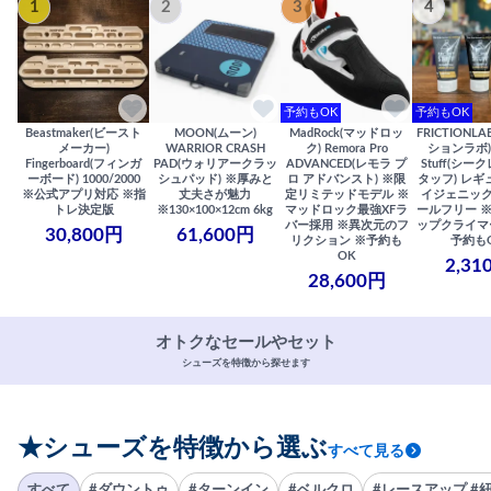
1
2
3
4
予約もOK
予約もOK
Beastmaker(ビースト
MOON(ムーン)
MadRock(マッドロッ
FRICTIONL
メーカー)
WARRIOR CRASH
ク) Remora Pro
ションラボ) S
Fingerboard(フィンガ
PAD(ウォリアークラッ
ADVANCED(レモラ プ
Stuff(シー
ーボード) 1000/2000
シュパッド) ※厚みと
ロ アドバンスト) ※限
タッフ) レギ
※公式アプリ対応 ※指
丈夫さが魅力
定リミテッドモデル ※
イジェニック
トレ決定版
※130×100×12cm 6kg
マッドロック最強XFラ
ールフリー 
バー採用 ※異次元のフ
ップクライマ
30,800円
61,600円
リクション ※予約も
予約も
OK
2,31
28,600円
オトクなセールやセット
シューズを特徴から探せます
★シューズを特徴から選ぶ
すべて見る
すべて
#ダウントゥ
#ターンイン
#ベルクロ
#レースアップ #