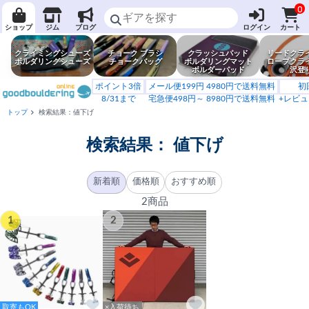
0
ショップ
ジム
ブログ
ログイン
カート
クライミングシューズ
チョーク ブラシ
クラッシュパッド
リードクラ
ボルダリングシューズ
チョークバッグ
ボルダリングマット
ロープクラ
ボルダーパッド
沢登
ポイント3倍
メール便199円 4980円で送料無料
初
8/31まで
宅急便498円～ 8980円で送料無料
+レビュ
トップ
検索結果：値下げ
検索結果：
値下げ
新着順
価格順
おすすめ順
2商品
1
2
取寄もOK
×入荷待ち