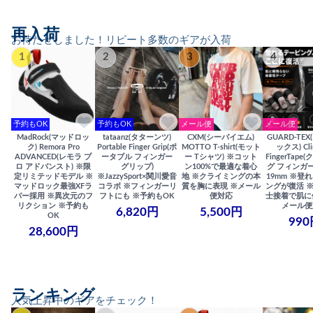
再入荷
お待たせしました！リピート多数のギアが入荷
1
2
3
4
予約もOK
予約もOK
メール便
メール便
MadRock(マッドロッ
tataanz(タターンツ)
CXM(シーバイエム)
GUARD-TE
ク) Remora Pro
Portable Finger Grip(ポ
MOTTO T-shirt(モット
ックス) Cli
ADVANCED(レモラ プ
ータブル フィンガー
ー Tシャツ) ※コット
FingerTap
ロ アドバンスト) ※限
グリップ)
ン100%で最適な着心
グ フィンガー
定リミテッドモデル ※
※JazzySport×関川愛音
地 ※クライミングの本
19mm ※登
マッドロック最強XFラ
コラボ ※フィンガーリ
質を胸に表現 ※メール
ングが復活 
バー採用 ※異次元のフ
フトにも ※予約もOK
便対応
士接着で肌に
リクション ※予約も
メール便
6,820円
5,500円
OK
990
28,600円
ランキング
人気上昇中のギアをチェック！