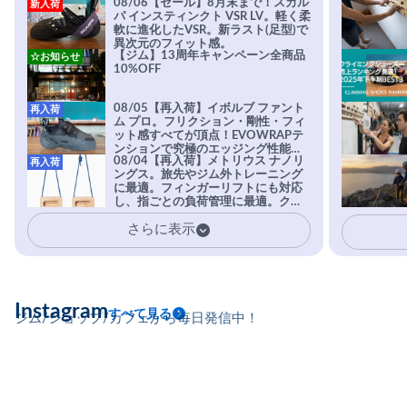
08/06【セール】8月末まで！スカル
新入荷
パ インスティンクト VSR LV。軽く柔
軟に進化したVSR。新ラスト(足型)で
異次元のフィット感。
【ジム】13周年キャンペーン全商品
☆お知らせ
10%OFF
08/05【再入荷】イボルブ ファント
再入荷
ム プロ。フリクション・剛性・フィ
ット感すべてが頂点！EVOWRAPテ
ンションで究極のエッジング性能を
08/04【再入荷】メトリウス ナノリ
再入荷
実現。進化系ラバーEvo-74はTRAX
ングス。旅先やジム外トレーニング
を凌駕する粘着力で極小ホールドに
に最適。フィンガーリフトにも対応
安心感。
し、指ごとの負荷管理に最適。クラ
イマーの指を本気で鍛えるギア。
さらに表示
Instagram
すべて見る
ジム/ショップ/カフェから毎日発信中！