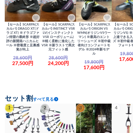
【セール】SCARPA(ス
【セール】SCARPA(ス
【セール】SCARPA(ス
【セール】SC
カルパ) DRAGO XT(ド
カルパ) INSTINCT VSR
カルパ) ORIGIN VS
カルパ) ORIG
ラゴ XT) ※ドラゴファ
LV(インスティンクト
WMN(オリジンVSウー
リジンVS) 
ン待望の最終形 ※超好
VSR ローボリューム)
マン) ※最高のエント
上達できる入
評の新開発ハニカムヒ
※軽く柔軟に進化した
リーシューズ ※初中級
ズ ※初中級
ール ※密着度と足裏感
VSR ※新ラストで異次
者向けコンフォートモ
フォート
覚が向上
元フィット感
デル ※2024年新モデ
19,8
ル
28,600円
28,600円
17,6
19,800円
27,500円
24,200円
17,600円
セット割
すべて見る
1
2
3
4