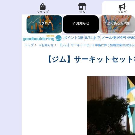
ショップ
ジム
ブログ
☆ブログ
☆お知らせ
☆よくある質問集
ポイント3倍
8/31まで
メール便199円 49
トップ
☆お知らせ
【ジム】サーキットセット準備に伴う短縮営業のお知らせ。
【ジム】サーキットセット準