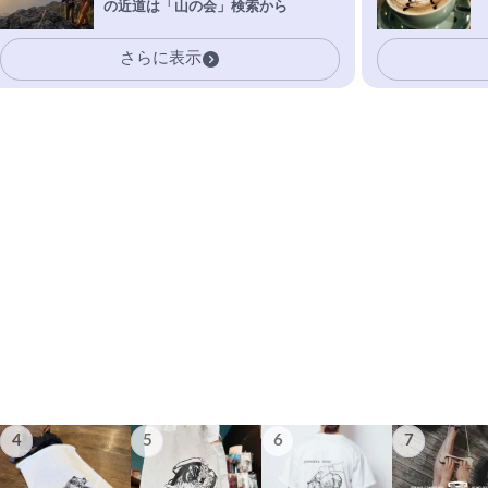
の近道は「山の会」検索から
さらに表示
4
5
6
7