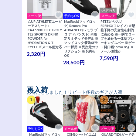
×入荷待ち
メール便
予約もOK
メール便
△UP ATHLETE(ユーピ
MadRock(マッドロッ
PETZL(ペツル)
ーアスリート)
ク) Remora Pro
FREINO(フレイノ) ※懸
CAA5500+ELECTROLY
ADVANCED(レモラ プ
垂下降の安全性を劇的
TES SPORTS DRINK
ロ アドバンスト) ※限
に高める ※一瞬でロー
POWDER for
定リミテッドモデル ※
プを通せる一体型ブレ
HYDRATION & T-
マッドロック最強XFラ
ーキングスパー ※ゲー
CYCLE ※メール便対応
バー採用 ※異次元のフ
ト開口幅15mm 85g ※
リクション ※予約も
メール便対応
2,320円
OK
7,590円
28,600円
再入荷
お待たせしました！リピート多数のギアが入荷
1
2
3
予約もOK
メール便
メール便
MadRock(マッドロッ
CXM(シーバイエム)
GUARD-TEX(ガードテ