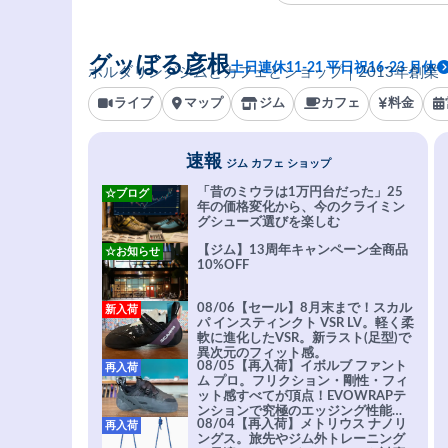
グッぼる彦根
土日連休11-21 平日祝16-23 月休
ボルダリングジムとカフェとショップ｜2013年創業
ライブ
マップ
ジム
カフェ
料金
速報
ジム カフェ ショップ
「昔のミウラは1万円台だった」25
☆ブログ
年の価格変化から、今のクライミン
グシューズ選びを楽しむ
【ジム】13周年キャンペーン全商品
☆お知らせ
10%OFF
08/06【セール】8月末まで！スカル
新入荷
パ インスティンクト VSR LV。軽く柔
軟に進化したVSR。新ラスト(足型)で
異次元のフィット感。
08/05【再入荷】イボルブ ファント
再入荷
ム プロ。フリクション・剛性・フィ
ット感すべてが頂点！EVOWRAPテ
ンションで究極のエッジング性能を
08/04【再入荷】メトリウス ナノリ
再入荷
実現。進化系ラバーEvo-74はTRAX
ングス。旅先やジム外トレーニング
を凌駕する粘着力で極小ホールドに