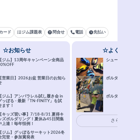
カード
ジム課題表
問合せ
電話
先払い
☆お知らせ
☆よくある質
【ジム】13周年キャンペーン全商品
シューズ選びFAQ
10%OFF
【営業日】2026お盆 営業日のお知ら
ボルダリング上達Q
せ
【ジム】アンパラレル試し履き会 in
ボルダリングトレ
グッぼる - 最新「TN-FINITY」を試
せます！
【キッズ習い事】7/18-8/31 夏得キ
ッズボルダリング！夏休み45日間集
さらに表示
中上達！毎年恒例！
【ジム】グッぼるサーキット2026冬
全完登・参加賞発表