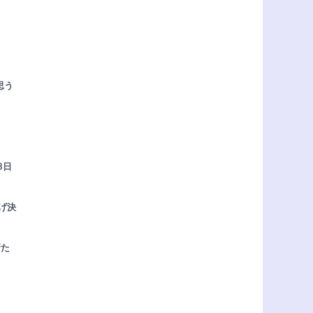
思う
8日
げ決
新た