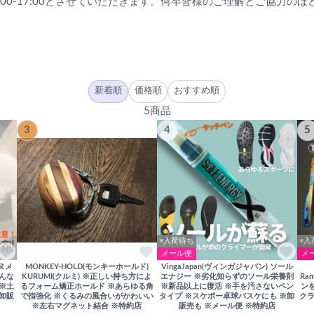
11:00-17:00とさせていただきます。何卒皆様のご理解とご協力
新着順
価格順
おすすめ順
5商品
3
4
5
×入荷待ち
×入
メール便
メ
テヌメ
MONKEY-HOLD(モンキーホールド)
VingaJapan(ヴィンガジャパン) ソール
どんな
KURUMI(クルミ) ※正しい持ち方によ
エナジー ※劣化知らずのソール栄養剤
Ra
 ※土
るフォーム矯正ホールド ※あらゆる角
※新品以上に復活 ※手を汚さないペン
ン
※卸販
で指強化 ※くるみの風合いがかわいい
タイプ ※スケボー卓球バスケにも ※卸
クラ
※左右マグネット結合 ※特約店
販売も ※メール便 ※特約店