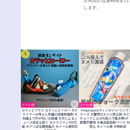
3/8(日)の営業時間を
します。
1
2
メール便
メール便
カラッとプラス カラッとヒーロー ※ク
VingaJapan(ヴィンガジャパン) 
ライマーが考えた究極の消臭乾燥剤 ※
ラーズ ※驚愕のヌメり防止剤 ※
先端まで汗や匂いを軽減 ※汗によるシ
チョークにも10%投入で吸水率UP
ューズ劣化も防ぐ ※クラファン700万
肥選手愛用 ※食品添加材ベース 
超 ※グッぼる開発協力 ※メール便対応
売も ※メール便 ※特約店