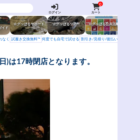
0
ログイン
カート
☆グッぼるサポート
☆グッぼるツアー
☆グッぼる公共活動
☆グッぼ
ガイド
もれなく
試履き交換無料™
何度でも自宅で試せる
割引き/見積り/後払い
学校 山岳会
日)は17時閉店となります。