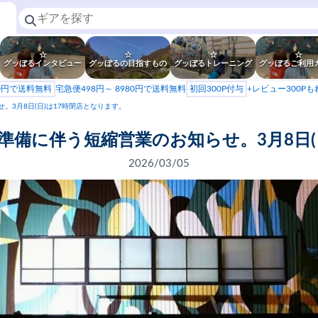
☆
☆
☆
☆
グッぼるインタビュー
グッぼるの目指すもの
グッぼるトレーニング
グッぼるご利用
80円で送料無料
宅急便498円～ 8980円で送料無料
初回300P付与
+レビュー300P
3月8日(日)は17時閉店となります。
備に伴う短縮営業のお知らせ。3月8日(
2026/03/05