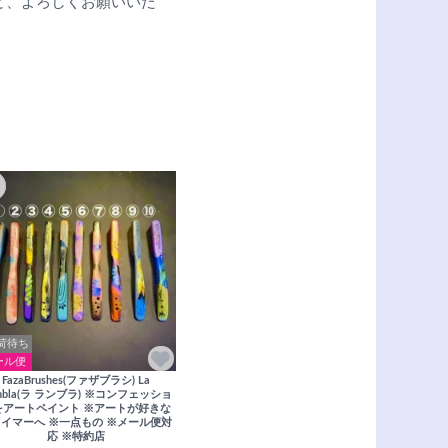
のほど、よろしくお願いいた
荷待ち
ール便
FazaBrushes(ファザブラシ) La
mbla(ラ ランブラ) ※コンフェッショ
をアートペイント ※アートが好きな
イマーへ ※一点もの ※メール便対
応 ※特約店