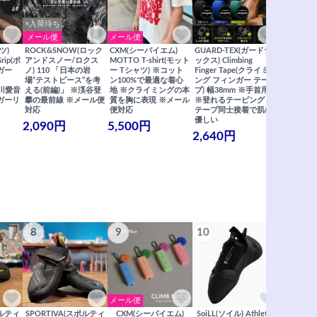
×入荷待ち
メール便
メール便
メール便
ツ)
ROCK&SNOW(ロック
CXM(シーバイエム)
GUARD-TEX(ガードテ
GUARD-
Grip(ポ
アンドスノー/ロクス
MOTTO T-shirt(モット
ックス) Climbing
ックス) Cli
ガー
ノ) 110 「日本の岩
ー Tシャツ) ※コット
Finger Tape(クライミ
FingerT
場“テストピース”を考
ン100%で最適な着心
ング フィンガー テー
グ フィン
×関川愛音
える(前編)」 ※渓谷登
地 ※クライミングの本
プ) 幅38mm ※手首用
19mm 
ガーリ
攀の最前線 ※メール便
質を胸に表現 ※メール
※登れるテーピング ※
ングが復活
対応
便対応
テープ同士接着で肌に
士接着で肌
優しい
メール便
2,090円
5,500円
2,640円
990円
8
9
10
11
メール便
ポルティ
SPORTIVA(スポルティ
CXM(シーバイエム)
SoiLL(ソイル) Athletic
SCARP