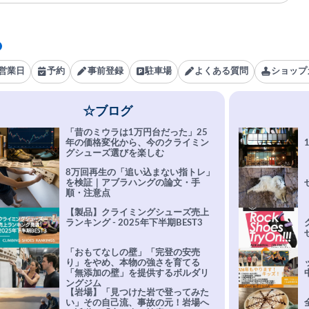
営業日
予約
事前登録
駐車場
よくある質問
ショップ
☆ブログ
「昔のミウラは1万円台だった」25
年の価格変化から、今のクライミン
グシューズ選びを楽しむ
8万回再生の「追い込まない指トレ」
を検証｜アブラハングの論文・手
順・注意点
【製品】クライミングシューズ売上
ランキング - 2025年下半期BEST3
「おもてなしの壁」「完登の安売
り」をやめ、本物の強さを育てる
「無添加の壁」を提供するボルダリ
ングジム
【岩場】「見つけた岩で登ってみた
い」その自己流、事故の元！岩場へ