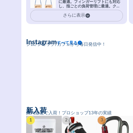
に最適。フィンガーリフトにも対応
安心感。
し、指ごとの負荷管理に最適。クラ
イマーの指を本気で鍛えるギア。
さらに表示
Instagram
すべて見る
ジム/ショップ/カフェから毎日発信中！
新入荷
国内最速で入荷！プロショップ13年の実績
1
2
3