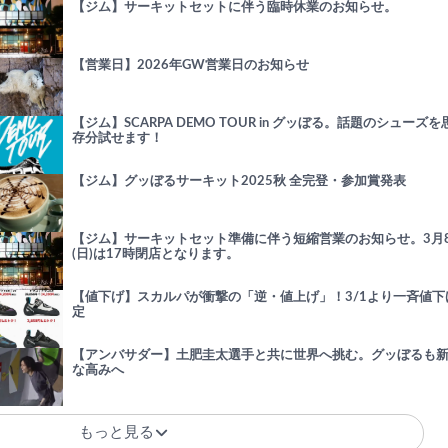
【ジム】サーキットセットに伴う臨時休業のお知らせ。
【営業日】2026年GW営業日のお知らせ
【ジム】SCARPA DEMO TOUR in グッぼる。話題のシューズを
存分試せます！
【ジム】グッぼるサーキット2025秋 全完登・参加賞発表
【ジム】サーキットセット準備に伴う短縮営業のお知らせ。3月
(日)は17時閉店となります。
【値下げ】スカルパが衝撃の「逆・値上げ」！3/1より一斉値下
定
【アンバサダー】土肥圭太選手と共に世界へ挑む。グッぼるも
な高みへ
もっと見る