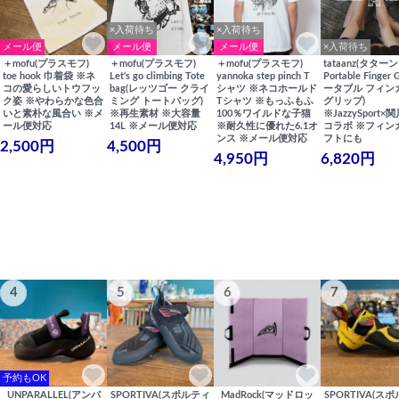
×入荷待ち
×入荷待ち
メール便
メール便
メール便
×入荷待ち
＋mofu(プラスモフ)
＋mofu(プラスモフ)
＋mofu(プラスモフ)
tataanz(タターン
toe hook 巾着袋 ※ネ
Let's go climbing Tote
yannoka step pinch T
Portable Finger 
コの愛らしいトウフッ
bag(レッツゴー クライ
シャツ ※ネコホールド
ータブル フィン
ク姿 ※やわらかな色合
ミング トートバッグ)
Tシャツ ※もっふもふ
グリップ)
いと素朴な風合い ※メ
※再生素材 ※大容量
100％ワイルドな子猫
※JazzySport
ール便対応
14L ※メール便対応
※耐久性に優れた6.1オ
コラボ ※フィン
ンス ※メール便対応
フトにも
2,500円
4,500円
4,950円
6,820円
4
5
6
7
予約もOK
UNPARALLEL(アンパ
SPORTIVA(スポルティ
MadRock(マッドロッ
SPORTIVA(ス