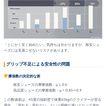
「とにかく安く始めたい」気持ちは分かりますが、格安シュ
ーズには見過ごせないリスクがあります。
グリップ不足による安全性の問題
摩擦係数の決定的な差
格安シューズの摩擦係数：μ ≦ 0.6
高品質シューズの摩擦係数：μ = 0.85〜0.9
この数値差は、45度の傾斜壁で体重65kgのクライマーが登る
場合、「登れる・登れない」という明確な違いとなって表れ