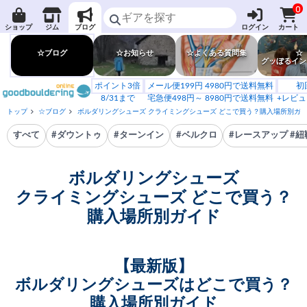
0
ショップ
ジム
ブログ
ログイン
カート
☆ブログ
☆お知らせ
☆よくある質問集
☆
グッぼるイン
ポイント3倍
メール便199円 4980円で送料無料
初
8/31まで
宅急便498円～ 8980円で送料無料
+レビュ
トップ
☆ブログ
ボルダリングシューズ クライミングシューズ どこで買う？購入場所別ガ
すべて
#ダウントゥ
#ターンイン
#ベルクロ
#レースアップ #紐
ボルダリングシューズ
クライミングシューズ どこで買う？
購入場所別ガイド
【最新版】
ボルダリングシューズはどこで買う？
購入場所別ガイド