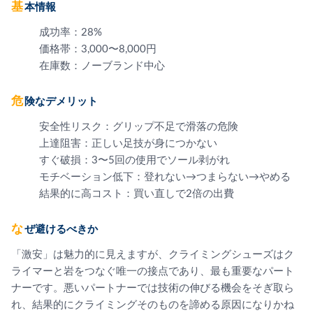
基本情報
成功率：28%
価格帯：3,000〜8,000円
在庫数：ノーブランド中心
危険なデメリット
安全性リスク：グリップ不足で滑落の危険
上達阻害：正しい足技が身につかない
すぐ破損：3〜5回の使用でソール剥がれ
モチベーション低下：登れない→つまらない→やめる
結果的に高コスト：買い直しで2倍の出費
なぜ避けるべきか
「激安」は魅力的に見えますが、クライミングシューズはク
ライマーと岩をつなぐ唯一の接点であり、最も重要なパート
ナーです。悪いパートナーでは技術の伸びる機会をそぎ取ら
れ、結果的にクライミングそのものを諦める原因になりかね