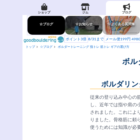
ショップ
ジム
ブログ
☆ブログ
☆お知らせ
☆よくある質問集
ポイント3倍
8/31まで
メール便199円 49
トップ
☆ブログ
ボルダートレーニング 指トレ 筋トレ ギアの選び方
ボル
ボルダリン
従来の登り込み中心の
し、近年では指や肩の
されました。これによ
りました。骨格筋に頼
使うためには知識が必