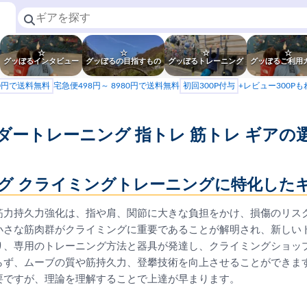
☆
☆
☆
☆
グッぼるインタビュー
グッぼるの目指すもの
グッぼるトレーニング
グッぼるご利用
80円で送料無料
宅急便498円～ 8980円で送料無料
初回300P付与
+レビュー300P
ダートレーニング 指トレ 筋トレ ギアの
グ クライミングトレーニングに特化した
筋力持久力強化は、指や肩、関節に大きな負担をかけ、損傷のリス
小さな筋肉群がクライミングに重要であることが解明され、新しい
り、専用のトレーニング方法と器具が発達し、クライミングショッ
らず、ムーブの質や筋持久力、登攀技術を向上させることができま
要ですが、理論を理解することで上達が早まります。