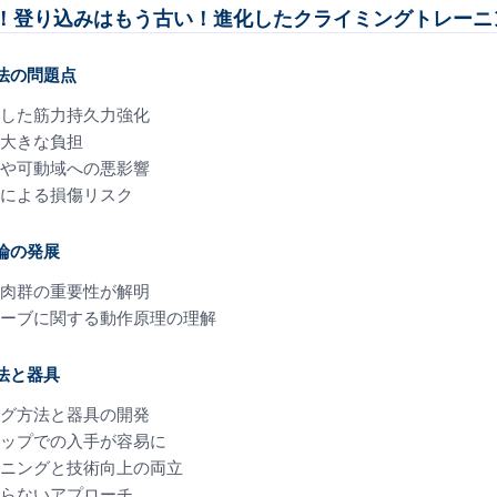
！登り込みはもう古い！進化したクライミングトレーニ
法の問題点
した筋力持久力強化
大きな負担
や可動域への悪影響
による損傷リスク
論の発展
肉群の重要性が解明
ーブに関する動作原理の理解
法と器具
グ方法と器具の開発
ップでの入手が容易に
ニングと技術向上の両立
らないアプローチ