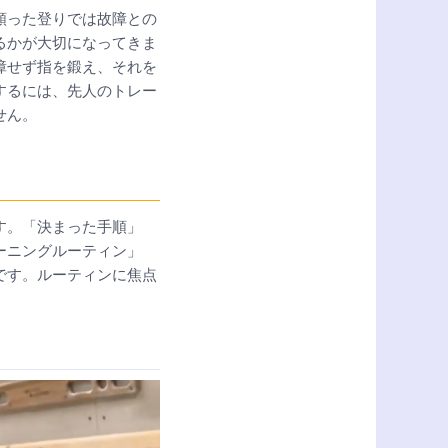
頼った登りでは故障との
るかが大切になってきま
障せず指を鍛え、それを
するには、先人のトレー
せん。
す。「決まった手順」
ーニングルーティン」
です。ルーティンに焦点