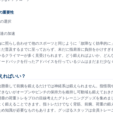
グの重要性
の選択
達の加速
論に照らし合わせて他のスポーツと同じように「故障なく効率的に
まだ普及するまでに至っておらず、未だに指肩首に負担をかけすぎ
いるクライマーが多く見受けられます。どう鍛えればよいか、どん
ィードバックを行ったアドバイスを行っているジムはまだまだ少な
えればいい？
は懸垂して前腕を鍛えるだけでは神経系は鍛えられません。指怪我
できないがオープンやピンチの保持力を維持し可動域も鍛えておき
懸垂の荷重トレをプロの目線考えたグトレーニンググッズを集めま
よく鍛えることできます。指トレだけでなく背筋、前腕、荷重の鍛
ため知識が必要なものもあります。グッぼるスタッフは全員トレー