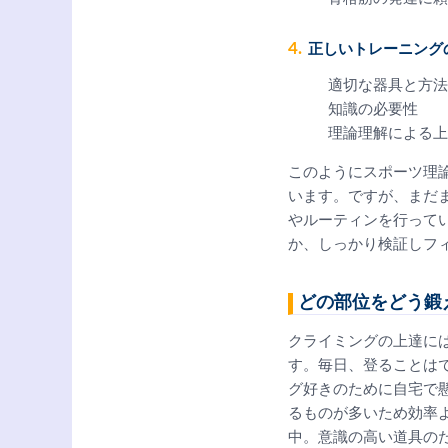
4. 正しいトレーニン
適切な器具と方法
知識の必要性
理論理解による上
このようにスポーツ理
います。ですが、まだ
やルーティンを行って
か、しっかり検証しフ
どの部位をどう鍛
クライミングの上達に
す。毎日、登ることは
グ好きのために自宅で
るものが多いため効率
中。意識の高い道具の