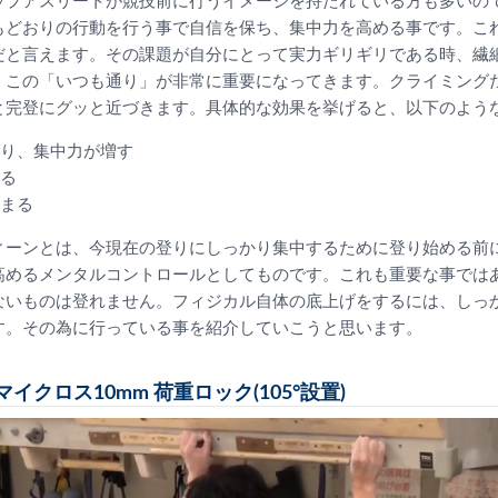
ップアスリートが競技前に行うイメージを持たれている方も多いの
もどおりの行動を行う事で自信を保ち、集中力を高める事です。こ
だと言えます。その課題が自分にとって実力ギリギリである時、繊
、この「いつも通り」が非常に重要になってきます。クライミング
と完登にグッと近づきます。具体的な効果を挙げると、以下のよう
り、集中力が増す
る
まる
ィーンとは、今現在の登りにしっかり集中するために登り始める前
高めるメンタルコントロールとしてものです。これも重要な事では
ないものは登れません。フィジカル自体の底上げをするには、しっ
す。その為に行っている事を紹介していこうと思います。
クロス10mm 荷重ロック(105°設置)