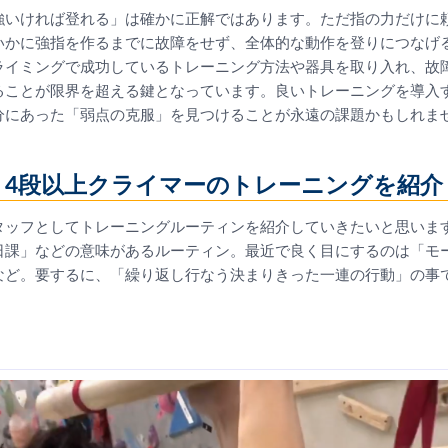
強いければ登れる」は確かに正解ではあります。ただ指の力だけに
いかに強指を作るまでに故障をせず、全体的な動作を登りにつなげ
ライミングで成功しているトレーニング方法や器具を取り入れ、故
ることが限界を超える鍵となっています。良いトレーニングを導入
分にあった「弱点の克服」を見つけることが永遠の課題かもしれま
4段以上クライマーのトレーニングを紹介
タッフとしてトレーニングルーティンを紹介していきたいと思いま
日課」などの意味があるルーティン。最近で良く目にするのは「モ
など。要するに、「繰り返し行なう決まりきった一連の行動」の事
。