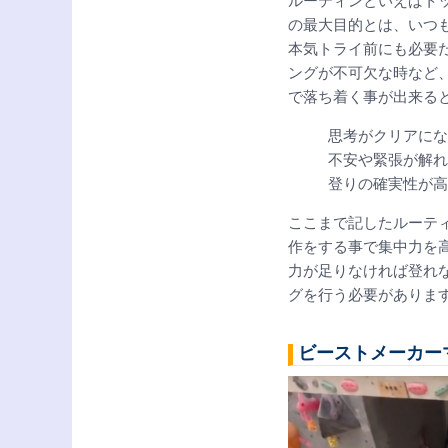
ルーティンといえばト
の最大目的とは、いつ
本気トライ前にも必要
ングが不可欠な時など
で落ち着く事が出来る
思考がクリアにな
不安や緊張が解れ
登りの確実性が高
ここまで記したルーテ
作をする事で集中力を
力が足りなければ登れ
グを行う必要がありま
ビーストメーカーマイ