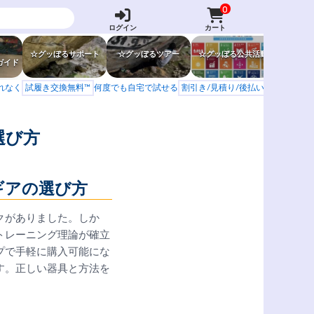
0
ログイン
カート
☆グッぼるサポート
☆グッぼるツアー
☆グッぼる公共活動
☆グッぼ
ガイド
もれなく
試履き交換無料™
何度でも自宅で試せる
割引き/見積り/後払い
学校 山岳会
選び方
ギアの選び方
クがありました。しか
トレーニング理論が確立
プで手軽に購入可能にな
す。正しい器具と方法を