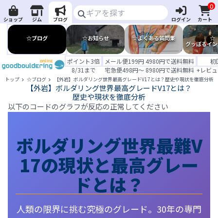
0
ショップ
ジム
ブログ
ログイン
カート
☆ブログ
☆お知らせ
☆よくある質問集
☆
グッぼるイン
ポイント3倍
メール便199円 4980円で送料無料
初
8/31まで
宅急便498円～ 8980円で送料無料
+レビュ
トップ
☆ブログ
【外岩】ボルダリング世界最高グレードV17とは？歴史や現状を徹底分析
【外岩】ボルダリング世界最高グレードV17とは？
歴史や現状を徹底分析
以下のコードのグラフが反応の正常してください
ボルダリング世界最難V
17の現状と最高グレー
ドとは？
人類の限界に挑む究極のグレード。30年の専門