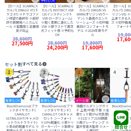
予約もOK
【セール】SCARPA(ス
【セール】SCARPA(ス
【セール】SCARPA(ス
【セール】SC
カルパ) DRAGO XT(ド
カルパ) INSTINCT VSR
カルパ) ORIGIN VS
カルパ) ORIG
ラゴ XT) ※ドラゴファ
LV(インスティンクト
WMN(オリジンVSウー
リジンVS) 
ン待望の最終形 ※超好
VSR ローボリューム)
マン) ※最高のエント
上達できる入
評の新開発ハニカムヒ
※軽く柔軟に進化した
リーシューズ ※初中級
ズ ※初中級
ール ※密着度と足裏感
VSR ※新ラストで異次
者向けコンフォートモ
フォート
覚が向上
元フィット感 ※予約も
デル ※2024年新モデ
19,8
OK
ル
28,600円
17,6
28,600円
19,800円
27,500円
24,200円
17,600円
すべて見る
セット割
1
2
3
4
取寄もOK
取寄もOK
メール便
取寄もOK
BlackDiamond(ブラ
BlackDiamond(ブラ
瑞牆ボルダリングガイ
BlackDiam
ックダイヤモンド)
ックダイヤモンド)
ド 上巻/中巻/下巻 ※全
ックダイヤ
CAMALOT
CAMALOT C4(キャメ
巻セット割5%(宅急便)
CAMALOT 
ULTRALIGHT(キャメロ
ロット シーフォー)
※32エリア2100課題
Set(キャメロ
ットウルトラライト)
※10%軽量化 ※新トリ
※再グレーディング ※
オフセット)
※革命的軽量モデル ※
ガーキーパー ※取寄せ
室井登喜夫監修 ※メー
クションの可
問合せ
取寄せも可 ※3本以上
も可 ※3本以上セット
ル便対応
げる ※取寄せ