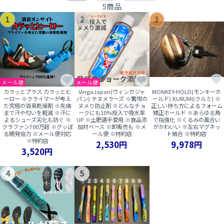
5商品
1
2
3
メール便
メール便
カラッとプラス カラッとヒ
VingaJapan(ヴィンガジャ
MONKEY-HOLD(モンキーホ
ーロー ※クライマーが考え
パン) テヌメラーズ ※驚愕の
ールド) KURUMI(クルミ) ※
た究極の消臭乾燥剤 ※先端
ヌメり防止剤 ※どんなチョ
正しい持ち方によるフォーム
まで汗や匂いを軽減 ※汗に
ークにも10%投入で吸水率
矯正ホールド ※あらゆる角
よるシューズ劣化も防ぐ ※
UP ※土肥選手愛用 ※食品添
で指強化 ※くるみの風合い
クラファン700万超 ※グッぼ
加材ベース ※卸販売も ※メ
がかわいい ※左右マグネッ
る開発協力 ※メール便対応
ール便 ※特約店
ト結合 ※特約店
※特約店
2,530円
9,978円
3,520円
4
5