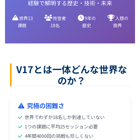
経験で解明する歴史・技術・未来
世界13
完登者
9年の
人類の
課題
18名
歴史
限界
V17とは一体どんな世界な
のか？
究極の困難さ
世界でわずか18名しか到達していない
1つの課題に平均25セッション必要
4年間4000回の挑戦も珍しくない