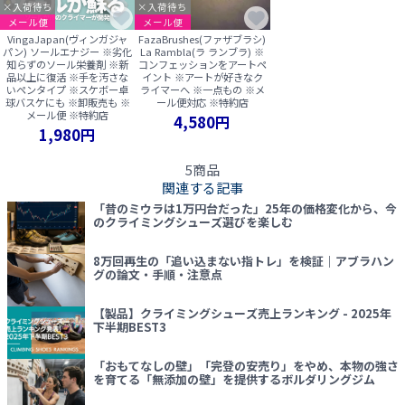
×入荷待ち
×入荷待ち
メール便
メール便
VingaJapan(ヴィンガジャ
FazaBrushes(ファザブラシ)
パン) ソールエナジー ※劣化
La Rambla(ラ ランブラ) ※
知らずのソール栄養剤 ※新
コンフェッションをアートペ
品以上に復活 ※手を汚さな
イント ※アートが好きなク
いペンタイプ ※スケボー卓
ライマーへ ※一点もの ※メ
球バスケにも ※卸販売も ※
ール便対応 ※特約店
メール便 ※特約店
4,580円
1,980円
5商品
関連する記事
「昔のミウラは1万円台だった」25年の価格変化から、今
のクライミングシューズ選びを楽しむ
8万回再生の「追い込まない指トレ」を検証｜アブラハン
グの論文・手順・注意点
【製品】クライミングシューズ売上ランキング - 2025年
下半期BEST3
「おもてなしの壁」「完登の安売り」をやめ、本物の強さ
を育てる「無添加の壁」を提供するボルダリングジム