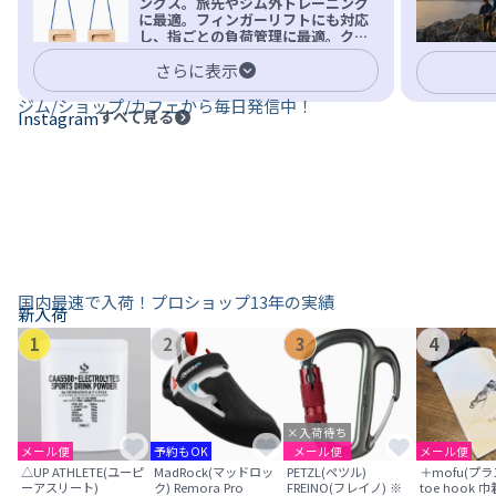
ングス。旅先やジム外トレーニング
を凌駕する粘着力で極小ホールドに
に最適。フィンガーリフトにも対応
安心感。
し、指ごとの負荷管理に最適。クラ
イマーの指を本気で鍛えるギア。
さらに表示
ジム/ショップ/カフェから毎日発信中！
すべて見る
Instagram
国内最速で入荷！プロショップ13年の実績
新入荷
1
2
3
4
×入荷待ち
メール便
予約もOK
メール便
メール便
△UP ATHLETE(ユーピ
MadRock(マッドロッ
PETZL(ペツル)
＋mofu(プラ
ーアスリート)
ク) Remora Pro
FREINO(フレイノ) ※
toe hook 