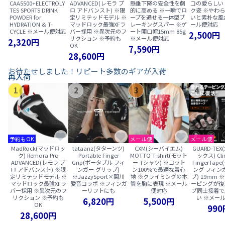
CAA5500+ELECTROLY
ADVANCED(レモラ プ
懸垂下降の安全性を劇
コの愛らしい
TES SPORTS DRINK
ロ アドバンスト) ※限
的に高める ※一瞬でロ
ク姿 ※やわ
POWDER for
定リミテッドモデル ※
ープを通せる一体型ブ
いと素朴な風
HYDRATION & T-
マッドロック最強XFラ
レーキングスパー ※ゲ
ール便対応
CYCLE ※メール便対応
バー採用 ※異次元のフ
ート開口幅15mm 85g
2,500円
リクション ※予約も
※メール便対応
2,320円
OK
7,590円
28,600円
お待たせしました！リピート多数のギアが入荷
再入荷
1
2
3
4
予約もOK
メール便
メール便
MadRock(マッドロッ
tataanz(タターンツ)
CXM(シーバイエム)
GUARD-TE
ク) Remora Pro
Portable Finger
MOTTO T-shirt(モット
ックス) Cli
ADVANCED(レモラ プ
Grip(ポータブル フィ
ー Tシャツ) ※コット
FingerTap
ロ アドバンスト) ※限
ンガー グリップ)
ン100%で最適な着心
ング フィン
定リミテッドモデル ※
※JazzySport×関川
地 ※クライミングの本
プ) 19mm
マッドロック最強XFラ
愛音コラボ ※フィンガ
質を胸に表現 ※メール
ーピングが復
バー採用 ※異次元のフ
ーリフトにも
便対応
プ同士接着で
リクション ※予約も
い ※メー
6,820円
5,500円
OK
990
28,600円