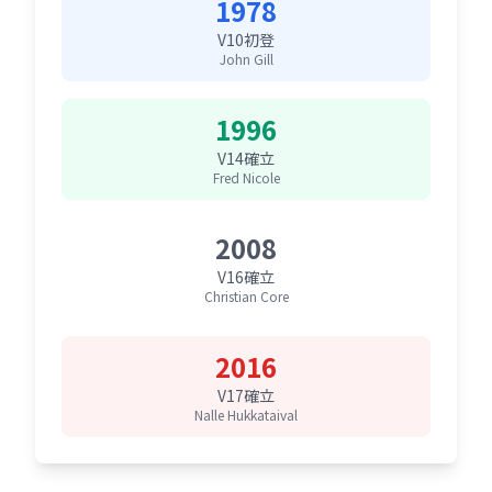
1978
V10初登
John Gill
1996
V14確立
Fred Nicole
2008
V16確立
Christian Core
2016
V17確立
Nalle Hukkataival