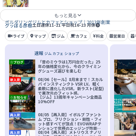
もっと見る
ボルダリングジムとカフェとショップ｜2013年創業
土日連休11-21 平日祝16-23 月休
グッぼる彦根
ライブ
マップ
ジム
カフェ
料金
営業日
速報
ジム カフェ ショップ
「昔のミウラは1万円台だった」25
☆ブログ
年の価格変化から、今のクライミン
グシューズ選びを楽しむ
08/06【セール】8月末まで！スカル
新入荷
パ インスティンクト VSR LV。軽く
柔軟に進化したVSR。新ラスト(足型)
で異次元のフィット感。
【ジム】13周年キャンペーン全商品
☆お知らせ
10%OFF
08/05【再入荷】イボルブ ファント
再入荷
ム プロ。フリクション・剛性・フィ
ット感すべてが頂点！EVOWRAPテ
ンションで究極のエッジング性能を
08/04【再入荷】メトリウス ナノリ
再入荷
実現。進化系ラバーEvo-74はTRAX