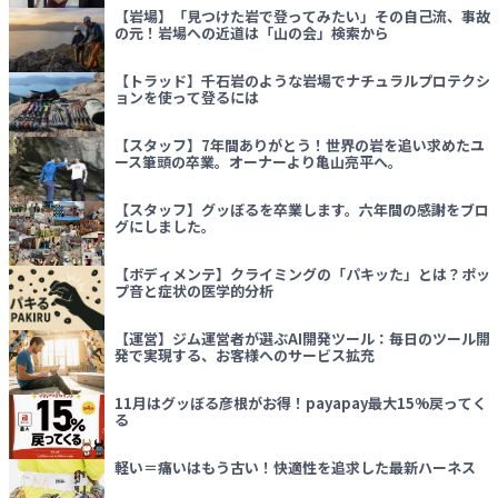
【岩場】「見つけた岩で登ってみたい」その自己流、事故
の元！岩場への近道は「山の会」検索から
【トラッド】千石岩のような岩場でナチュラルプロテクシ
ョンを使って登るには
【スタッフ】7年間ありがとう！世界の岩を追い求めたユ
ース筆頭の卒業。オーナーより亀山亮平へ。
【スタッフ】グッぼるを卒業します。六年間の感謝をブロ
グにしました。
【ボディメンテ】クライミングの「パキッた」とは？ポッ
プ音と症状の医学的分析
【運営】ジム運営者が選ぶAI開発ツール：毎日のツール開
発で実現する、お客様へのサービス拡充
11月はグッぼる彦根がお得！payapay最大15%戻ってく
る
軽い＝痛いはもう古い！快適性を追求した最新ハーネス