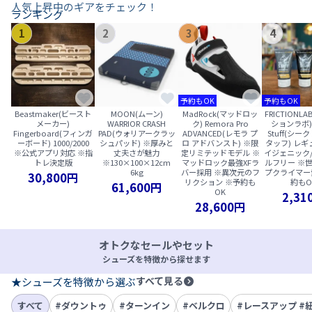
人気上昇中のギアをチェック！
ランキング
1
2
3
4
予約もOK
予約もOK
Beastmaker(ビースト
MOON(ムーン)
MadRock(マッドロッ
FRICTIONL
メーカー)
WARRIOR CRASH
ク) Remora Pro
ションラボ) S
Fingerboard(フィンガ
PAD(ウォリアークラッ
ADVANCED(レモラ プ
Stuff(シ
ーボード) 1000/2000
シュパッド) ※厚みと
ロ アドバンスト) ※限
タッフ) レギ
※公式アプリ対応 ※指
丈夫さが魅力
定リミテッドモデル ※
イジェニック
トレ決定版
※130×100×12cm
マッドロック最強XFラ
ルフリー ※
6kg
バー採用 ※異次元のフ
プクライマー
30,800円
リクション ※予約も
約もO
61,600円
OK
2,31
28,600円
オトクなセールやセット
シューズを特徴から探せます
すべて見る
★シューズを特徴から選ぶ
すべて
#ダウントゥ
#ターンイン
#ベルクロ
#レースアップ #