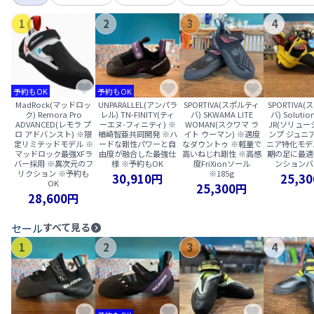
1
2
3
4
予約もOK
予約もOK
MadRock(マッドロッ
UNPARALLEL(アンパラ
SPORTIVA(スポルティ
SPORTIVA
ク) Remora Pro
レル) TN-FINITY(ティ
バ) SKWAMA LITE
バ) Soluti
ADVANCED(レモラ プ
ーエヌ-フィニティ) ※
WOMAN(スクワマ ラ
JR(ソリュー
ロ アドバンスト) ※限
楢崎智亜共同開発 ※ハ
イト ウーマン) ※適度
ンプ ジュニア
定リミテッドモデル ※
ードな剛性パワーと自
なダウントゥ ※軽量で
ニア特化モデ
マッドロック最強XFラ
由度が融合した最強仕
高いねじれ剛性 ※高感
期の足に最適
バー採用 ※異次元のフ
様 ※予約もOK
度FriXionソール
ンションバ
リクション ※予約も
※185g
30,910円
25,3
OK
25,300円
28,600円
すべて見る
セール
1
2
3
4