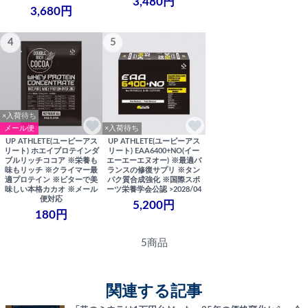
3,480円
3,680円
4
5
×入荷待ち
メール便
×入荷待ち
UP ATHLETE(ユーピーアス
UP ATHLETE(ユーピーアス
リート) ホエイプロテインダ
リート) EAA6400+NO(イー
ブルリッチココア ※栄養も
エーエーエヌオー) ※最適バ
味もリッチ ※クライマー最
ランスの修復サプリ ※タン
適プロテイン ※ビターで美
パク質合成強化 ※国際スポ
味しい本格カカオ ※メール
ーツ栄養学会公認 >2028/04
便対応
5,200円
180円
5商品
関連する記事