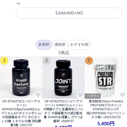
→
EAA6400+NO
新着順
価格順
おすすめ順
5商品
1
2
3
×入荷待ち
UP ATHLETE(ユーピーアス
UP ATHLETE(ユーピーアス
東京粉末(Tokyo Powder)
リート)
リート) JOINT(ジョイント)
PROTEIN(プロテイン)
MVM22+DigeZyme(R)(エム
※関節ケアと皮膚再生にバッ
STRENGTH(ココア
ブイエム22+ダイジェザイム)
チリ ※国産最大の成分配合
味)/DEFENSE(フルーツミッ
※回復複合サプリ ※ビタミ
量 ※MSMを増量しゴワつき
クス味) >2025/05/23
ン12種 ミネラル10種 消化酵
緩和 >2028/07
5,400円
素5種 >2027/07