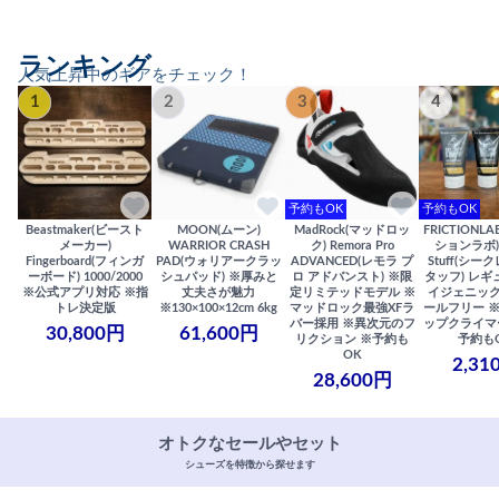
ランキング
人気上昇中のギアをチェック！
1
2
3
4
予約もOK
予約もOK
Beastmaker(ビースト
MOON(ムーン)
MadRock(マッドロッ
FRICTIONL
メーカー)
WARRIOR CRASH
ク) Remora Pro
ションラボ) S
Fingerboard(フィンガ
PAD(ウォリアークラッ
ADVANCED(レモラ プ
Stuff(シー
ーボード) 1000/2000
シュパッド) ※厚みと
ロ アドバンスト) ※限
タッフ) レギ
※公式アプリ対応 ※指
丈夫さが魅力
定リミテッドモデル ※
イジェニック
トレ決定版
※130×100×12cm 6kg
マッドロック最強XFラ
ールフリー 
バー採用 ※異次元のフ
ップクライマ
30,800円
61,600円
リクション ※予約も
予約も
OK
2,31
28,600円
オトクなセールやセット
シューズを特徴から探せます