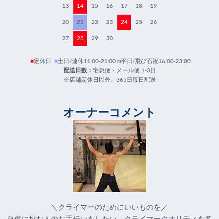
13
14
15
16
17
18
19
20
21
22
23
24
25
26
27
28
29
30
■
定休日
■
土日/連休11:00-21:00 □平日/飛び石祝16:00-23:00
配送日数：
宅急便・メール便 1-3日
※店舗定休日以外、365日毎日配送
オーナーコメント
＼クライマーのためにいいものを／