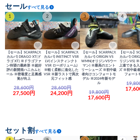
セール
すべて見る
1
2
3
4
【セール】SCARPA(ス
【セール】SCARPA(ス
【セール】SCARPA(ス
【セール】SC
カルパ) DRAGO XT(ド
カルパ) INSTINCT VSR
カルパ) ORIGIN VS
カルパ) ORIG
ラゴ XT) ※ドラゴファ
LV(インスティンクト
WMN(オリジンVSウー
リジンVS) 
ン待望の最終形 ※超好
VSR ローボリューム)
マン) ※最高のエント
上達できる入
評の新開発ハニカムヒ
※軽く柔軟に進化した
リーシューズ ※初中級
ズ ※初中級
ール ※密着度と足裏感
VSR ※新ラストで異次
者向けコンフォートモ
フォート
覚が向上
元フィット感
デル ※2024年新モデ
19,8
ル
28,600円
28,600円
17,6
19,800円
27,500円
24,200円
17,600円
セット割
すべて見る