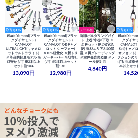
1
2
3
4
取寄もOK
取寄もOK
メール便
取寄もOK
BlackDiamond(ブラッ
BlackDiamond(ブラッ
瑞牆ボルダリングガイ
BlackDiam
クダイヤモンド)
クダイヤモンド)
ド 上巻/中巻/下巻 ※
クダイヤモ
CAMALOT
CAMALOT C4(キャメ
全巻セット割5%(宅急
CAMALOT 
ULTRALIGHT(キャメロ
ロット シーフォー)
便) ※32エリア2100課
Set(キャメロ
ットウルトラライト)
※10%軽量化 ※新トリ
題 ※再グレーディング
オフセット)
※革命的軽量モデル ※
ガーキーパー ※取寄せ
※室井登喜夫監修 ※メ
クションの可
取寄せも可 ※3本以上
も可 ※3本以上セット
ール便対応
げる ※取寄せ
セット割10%
割10%
本以上セット
4,840円
13,090円
12,980円
14,5