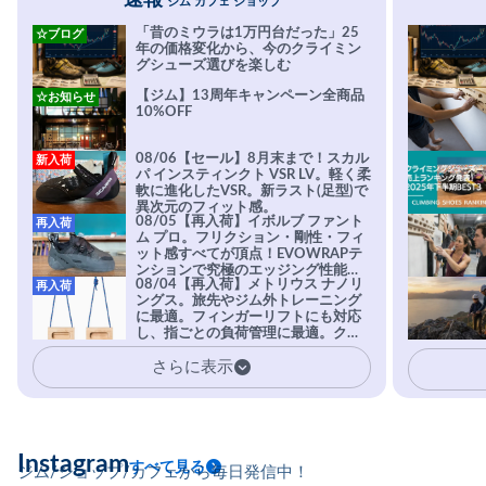
速報
ジム カフェ ショップ
「昔のミウラは1万円台だった」25
☆ブログ
年の価格変化から、今のクライミン
グシューズ選びを楽しむ
【ジム】13周年キャンペーン全商品
☆お知らせ
10%OFF
08/06【セール】8月末まで！スカル
新入荷
パ インスティンクト VSR LV。軽く柔
軟に進化したVSR。新ラスト(足型)で
異次元のフィット感。
08/05【再入荷】イボルブ ファント
再入荷
ム プロ。フリクション・剛性・フィ
ット感すべてが頂点！EVOWRAPテ
ンションで究極のエッジング性能を
08/04【再入荷】メトリウス ナノリ
再入荷
実現。進化系ラバーEvo-74はTRAX
ングス。旅先やジム外トレーニング
を凌駕する粘着力で極小ホールドに
に最適。フィンガーリフトにも対応
安心感。
し、指ごとの負荷管理に最適。クラ
イマーの指を本気で鍛えるギア。
さらに表示
Instagram
すべて見る
ジム/ショップ/カフェから毎日発信中！