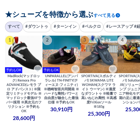
★シューズを特徴から選ぶ
すべて見る
すべて
#ダウントゥ
#ターンイン
#ベルクロ
#レースアップ #
1
2
3
4
予約もOK
予約もOK
MadRock(マッドロッ
UNPARALLEL(アンパ
SPORTIVA(スポルティ
SPORTIVA
ク) Remora Pro
ラレル) TN-FINITY(テ
バ) SKWAMA LITE
バ) Solutio
ADVANCED(レモラ プ
ィーエヌ-フィニティ)
WOMAN(スクワマ ラ
JR(ソリュー
ロ アドバンスト) ※限
※楢崎智亜共同開発 ※
イト ウーマン) ※適度
ンプ ジュニア
定リミテッドモデル ※
ハードな剛性パワーと
なダウントゥ ※軽量で
ニア特化モデ
マッドロック最強XFラ
自由度が融合した最強
高いねじれ剛性 ※高感
期の足に最適
バー採用 ※異次元のフ
仕様 ※予約もOK
度FriXionソール
ンションバ
リクション ※予約も
※185g
30,910円
25,3
OK
25,300円
28,600円