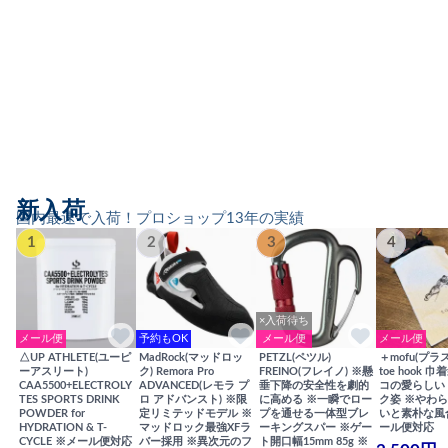
新入荷
国内最速で入荷！プロショップ13年の実績
1
2
3
4
×入荷待ち
メール便
予約もOK
メール便
メール便
△UP ATHLETE(ユーピ
MadRock(マッドロッ
PETZL(ペツル)
＋mofu(プラ
ーアスリート)
ク) Remora Pro
FREINO(フレイノ) ※懸
toe hook 
CAA5500+ELECTROLY
ADVANCED(レモラ プ
垂下降の安全性を劇的
コの愛らしい
TES SPORTS DRINK
ロ アドバンスト) ※限
に高める ※一瞬でロー
ク姿 ※やわ
POWDER for
定リミテッドモデル ※
プを通せる一体型ブレ
いと素朴な風
HYDRATION & T-
マッドロック最強XFラ
ーキングスパー ※ゲー
ール便対応
CYCLE ※メール便対応
バー採用 ※異次元のフ
ト開口幅15mm 85g ※