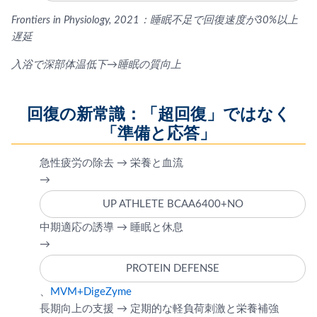
Frontiers in Physiology, 2021：睡眠不足で回復速度が30%以上
遅延
入浴で深部体温低下→睡眠の質向上
回復の新常識：「超回復」ではなく
「準備と応答」
急性疲労の除去 → 栄養と血流
→
UP ATHLETE BCAA6400+NO
中期適応の誘導 → 睡眠と休息
→
PROTEIN DEFENSE
、
MVM+DigeZyme
長期向上の支援 → 定期的な軽負荷刺激と栄養補強