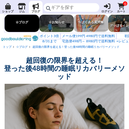
0
ショップ
ジム
ブログ
ログイン
カート
☆ブログ
☆お知らせ
☆よくある質問集
☆
グッぼるイン
ポイント3倍
メール便199円 4980円で送料無料
初
8/31まで
宅急便498円～ 8980円で送料無料
+レビュ
トップ
☆ブログ
超回復の限界を超える！登った後48時間の睡眠リカバリーメソッド
超回復の限界を超える！
登った後48時間の睡眠リカバリーメソ
ッド