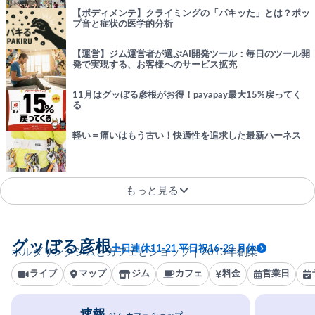
【ボディメンテ】クライミングの「パキッた」とは？ポッ
プ音と症状の医学的分析
【運営】ジム運営者が選ぶAI開発ツール：毎日のツール開
発で実現する、お客様へのサービス拡充
11月はグッぼる彦根がお得！payapay最大15%戻ってく
る
軽い＝痛いはもう古い！快適性を追求した最新ハーネス
もっと見る
グッぼる彦根
土日連休11-21 平日祝16-23 月休
ボルダリングジムとカフェとショップ｜2013年創業
ライブ
マップ
ジム
カフェ
料金
営業日