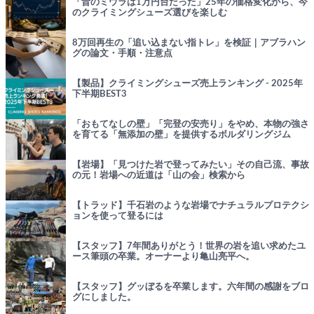
「昔のミウラは1万円台だった」25年の価格変化から、今
のクライミングシューズ選びを楽しむ
8万回再生の「追い込まない指トレ」を検証｜アブラハン
グの論文・手順・注意点
【製品】クライミングシューズ売上ランキング - 2025年
下半期BEST3
「おもてなしの壁」「完登の安売り」をやめ、本物の強さ
を育てる「無添加の壁」を提供するボルダリングジム
【岩場】「見つけた岩で登ってみたい」その自己流、事故
の元！岩場への近道は「山の会」検索から
【トラッド】千石岩のような岩場でナチュラルプロテクシ
ョンを使って登るには
【スタッフ】7年間ありがとう！世界の岩を追い求めたユ
ース筆頭の卒業。オーナーより亀山亮平へ。
【スタッフ】グッぼるを卒業します。六年間の感謝をブロ
グにしました。