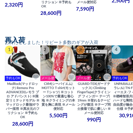
2,500円
リクション ※予約も
メール便対応
2,320円
OK
7,590円
28,600円
再入荷
お待たせしました！リピート多数のギアが入荷
1
2
3
4
予約もOK
メール便
メール便
予約もOK
MadRock(マッドロッ
CXM(シーバイエム)
GUARD-TEX(ガードテ
UNPARALL
ク) Remora Pro
MOTTO T-shirt(モット
ックス) Climbing
ラレル) TN-F
ADVANCED(レモラ プ
ー Tシャツ) ※コット
FingerTape(クライミン
ィーエヌ-フ
ロ アドバンスト) ※限
ン100%で最適な着心
グ フィンガー テープ)
※楢崎智亜共
定リミテッドモデル ※
地 ※クライミングの本
19mm ※登れるテーピ
ハードな剛性
マッドロック最強XFラ
質を胸に表現 ※メール
ングが復活 ※テープ同
自由度が融合
バー採用 ※異次元のフ
便対応
士接着で肌に優しい ※
仕様 ※予
リクション ※予約も
メール便対応
5,500円
30,9
OK
990円
28,600円