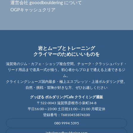
運営会社 gooodbouldering について
OGPキャッシュクリア
岩とムーブとトレーニング
クライマーのためにいいものを
滋賀発のジム・カフェ・ショップ複合空間。チョーク・クラッシュパッド・
リード用品まで道具一式が揃う。初心者からプロまで通える上達できるジ
ム。
クライミングシューズ国内最多・極上エスプレッソ・上達ボルダリング壁。
自然・挑戦・冒険が好きな方、ぜひお越しください
グッぼる ボルダリングCafe クライミング通販
〒522-0043 滋賀県彦根市小泉町34-8
平日16:00～23:00 土日祝11:00～21:00 月曜定休
登録番号：T6810453874100
080 9994 5395
info@goodbouldering.com