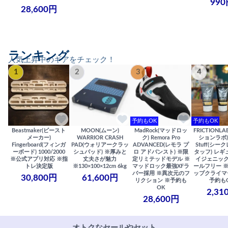
990
28,600円
ランキング
人気上昇中のギアをチェック！
1
2
3
4
予約もOK
予約もOK
Beastmaker(ビースト
MOON(ムーン)
MadRock(マッドロッ
FRICTIONL
メーカー)
WARRIOR CRASH
ク) Remora Pro
ションラボ) S
Fingerboard(フィンガ
PAD(ウォリアークラッ
ADVANCED(レモラ プ
Stuff(シー
ーボード) 1000/2000
シュパッド) ※厚みと
ロ アドバンスト) ※限
タッフ) レギ
※公式アプリ対応 ※指
丈夫さが魅力
定リミテッドモデル ※
イジェニック
トレ決定版
※130×100×12cm 6kg
マッドロック最強XFラ
ールフリー 
バー採用 ※異次元のフ
ップクライマ
30,800円
61,600円
リクション ※予約も
予約も
OK
2,31
28,600円
オトクなセールやセット