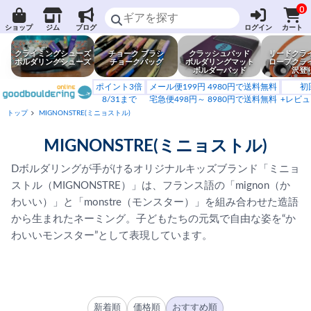
0
ショップ
ジム
ブログ
ログイン
カート
クライミングシューズ
チョーク ブラシ
クラッシュパッド
リードクラ
ボルダリングシューズ
チョークバッグ
ボルダリングマット
ロープクラ
ボルダーパッド
沢登
ポイント3倍
メール便199円 4980円で送料無料
初
8/31まで
宅急便498円～ 8980円で送料無料
+レビュ
トップ
MIGNONSTRE(ミニョストル)
MIGNONSTRE(ミニョストル)
Dボルダリングが手がけるオリジナルキッズブランド「ミニョ
ストル（MIGNONSTRE）」は、フランス語の「mignon（か
わいい）」と「monstre（モンスター）」を組み合わせた造語
から生まれたネーミング。子どもたちの元気で自由な姿を“か
わいいモンスター”として表現しています。
新着順
価格順
おすすめ順