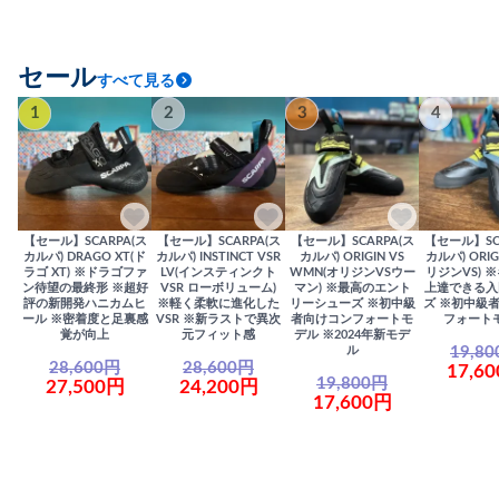
セール
すべて見る
1
2
3
4
【セール】SCARPA(ス
【セール】SCARPA(ス
【セール】SCARPA(ス
【セール】SC
カルパ) DRAGO XT(ド
カルパ) INSTINCT VSR
カルパ) ORIGIN VS
カルパ) ORIG
ラゴ XT) ※ドラゴファ
LV(インスティンクト
WMN(オリジンVSウー
リジンVS) 
ン待望の最終形 ※超好
VSR ローボリューム)
マン) ※最高のエント
上達できる入
評の新開発ハニカムヒ
※軽く柔軟に進化した
リーシューズ ※初中級
ズ ※初中級
ール ※密着度と足裏感
VSR ※新ラストで異次
者向けコンフォートモ
フォート
覚が向上
元フィット感
デル ※2024年新モデ
19,8
ル
28,600円
28,600円
17,6
19,800円
27,500円
24,200円
17,600円