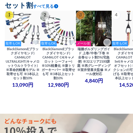
セット割
すべて見る
1
2
3
4
取寄もOK
取寄もOK
メール便
取寄もOK
BlackDiamond(ブラッ
BlackDiamond(ブラッ
瑞牆ボルダリングガイ
BlackDiam
クダイヤモンド)
クダイヤモンド)
ド 上巻/中巻/下巻 ※
クダイヤモ
CAMALOT
CAMALOT C4(キャメ
全巻セット割5%(宅急
CAMALOT 
ULTRALIGHT(キャメロ
ロット シーフォー)
便) ※32エリア2100課
Set(キャメロ
ットウルトラライト)
※10%軽量化 ※新トリ
題 ※再グレーディング
オフセット)
※革命的軽量モデル ※
ガーキーパー ※取寄せ
※室井登喜夫監修 ※メ
クションの可
取寄せも可 ※3本以上
も可 ※3本以上セット
ール便対応
げる ※取寄せ
セット割10%
割10%
本以上セット
4,840円
13,090円
12,980円
14,5