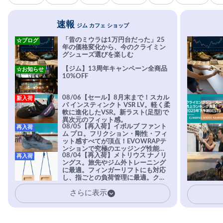
速報
ジム カフェ ショップ
「昔のミウラは1万円台だった」25
☆ブログ
年の価格変化から、今のクライミン
グシューズ選びを楽しむ
【ジム】13周年キャンペーン全商品
☆お知らせ
10%OFF
08/06【セール】8月末まで！スカル
新入荷
パ インスティンクト VSR LV。軽く柔
軟に進化したVSR。新ラスト(足型)で
異次元のフィット感。
08/05【再入荷】イボルブ ファント
再入荷
ム プロ。フリクション・剛性・フィ
ット感すべてが頂点！EVOWRAPテ
ンションで究極のエッジング性能を
08/04【再入荷】メトリウス ナノリ
再入荷
実現。進化系ラバーEvo-74はTRAX
ングス。旅先やジム外トレーニング
を凌駕する粘着力で極小ホールドに
に最適。フィンガーリフトにも対応
安心感。
し、指ごとの負荷管理に最適。クラ
イマーの指を本気で鍛えるギア。
さらに表示