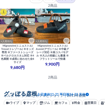
2商品
1
2
×入荷待ち
×入荷待ち
Mignonstre(ミニョストル)
Mignonstre(ミニョストル)
Tresor(トレゾール) ※キッズ
Avenir(アヴニール) ※中級グ
専用 ※ファーストシューズ
レード対応 ※高コスパモデ
※ベルクロカスタム対応 ※4
ル ※大人の初級にも最適 ※
色展開 ※成長に合わせた全8
フラットソールで快適
サイズ
9,900円
9,680円
2商品
グッぼる彦根
土日連休11-21 平日祝16-23 月休
ボルダリングジムとカフェとショップ｜2013年創業
ライブ
マップ
ジム
カフェ
料金
営業日