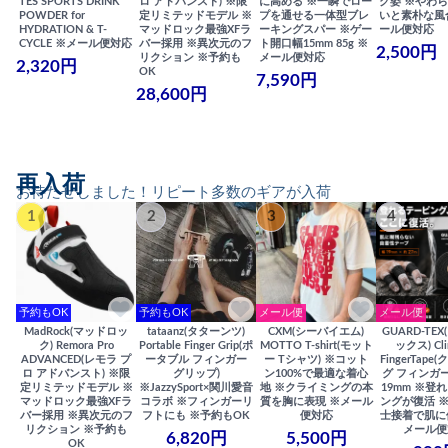
TES SPORTS DRINK
ロ アドバンスト) ※限
に高める ※一瞬でロー
ク姿 ※やわ
POWDER for
定リミテッドモデル ※
プを通せる一体型ブレ
いと素朴な風
HYDRATION & T-
マッドロック最強XFラ
ーキングスパー ※ゲー
ール便対応
CYCLE ※メール便対応
バー採用 ※異次元のフ
ト開口幅15mm 85g ※
2,500円
リクション ※予約も
メール便対応
2,320円
OK
7,590円
28,600円
再入荷
お待たせしました！リピート多数のギアが入荷
1
2
3
4
予約もOK
予約もOK
メール便
メール便
MadRock(マッドロッ
tataanz(タターンツ)
CXM(シーバイエム)
GUARD-TE
ク) Remora Pro
Portable Finger Grip(ポ
MOTTO T-shirt(モット
ックス) Cli
ADVANCED(レモラ プ
ータブル フィンガー
ー Tシャツ) ※コット
FingerTap
ロ アドバンスト) ※限
グリップ)
ン100%で最適な着心
グ フィンガー
定リミテッドモデル ※
※JazzySport×関川愛音
地 ※クライミングの本
19mm ※登
マッドロック最強XFラ
コラボ ※フィンガーリ
質を胸に表現 ※メール
ングが復活 
バー採用 ※異次元のフ
フトにも ※予約もOK
便対応
士接着で肌に
リクション ※予約も
メール便
6,820円
5,500円
OK