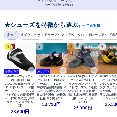
シューズを特徴から探せます
★シューズを特徴から選ぶ
すべて見る
すべて
#ダウントゥ
#ターンイン
#ベルクロ
#レースアップ #
1
2
3
4
予約もOK
予約もOK
MadRock(マッドロッ
UNPARALLEL(アンパ
SPORTIVA(スポルティ
SPORTIVA
ク) Remora Pro
ラレル) TN-FINITY(テ
バ) SKWAMA LITE
バ) Solutio
ADVANCED(レモラ プ
ィーエヌ-フィニティ)
WOMAN(スクワマ ラ
JR(ソリュー
ロ アドバンスト) ※限
※楢崎智亜共同開発 ※
イト ウーマン) ※適度
ンプ ジュニア
定リミテッドモデル ※
ハードな剛性パワーと
なダウントゥ ※軽量で
ニア特化モデ
マッドロック最強XFラ
自由度が融合した最強
高いねじれ剛性 ※高感
期の足に最適
バー採用 ※異次元のフ
仕様 ※予約もOK
度FriXionソール
ンションバ
リクション ※予約も
※185g
30,910円
25,3
OK
25,300円
28,600円