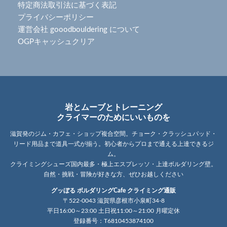
特定商法取引法に基づく表記
プライバシーポリシー
運営会社 gooodbouldering について
OGPキャッシュクリア
岩とムーブとトレーニング
クライマーのためにいいものを
滋賀発のジム・カフェ・ショップ複合空間。チョーク・クラッシュパッド・
リード用品まで道具一式が揃う。初心者からプロまで通える上達できるジ
ム。
クライミングシューズ国内最多・極上エスプレッソ・上達ボルダリング壁。
自然・挑戦・冒険が好きな方、ぜひお越しください
グッぼる ボルダリングCafe クライミング通販
〒522-0043 滋賀県彦根市小泉町34-8
平日16:00～23:00 土日祝11:00～21:00 月曜定休
登録番号：T6810453874100