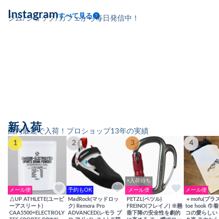
Instagram
すべて見る
ジム/ショップ/カフェから毎日発信中！
新入荷
国内最速で入荷！プロショップ13年の実績
1
2
3
4
×入荷待ち
メール便
予約もOK
メール便
メール便
△UP ATHLETE(ユーピ
MadRock(マッドロッ
PETZL(ペツル)
＋mofu(プラ
ーアスリート)
ク) Remora Pro
FREINO(フレイノ) ※懸
toe hook 
CAA5500+ELECTROLY
ADVANCED(レモラ プ
垂下降の安全性を劇的
コの愛らしい