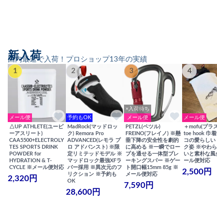
新入荷
国内最速で入荷！プロショップ13年の実績
1
2
3
4
×入荷待ち
メール便
予約もOK
メール便
メール便
△UP ATHLETE(ユーピ
MadRock(マッドロッ
PETZL(ペツル)
＋mofu(プラ
ーアスリート)
ク) Remora Pro
FREINO(フレイノ) ※懸
toe hook 
CAA5500+ELECTROLY
ADVANCED(レモラ プ
垂下降の安全性を劇的
コの愛らしい
TES SPORTS DRINK
ロ アドバンスト) ※限
に高める ※一瞬でロー
ク姿 ※やわ
POWDER for
定リミテッドモデル ※
プを通せる一体型ブレ
いと素朴な風
HYDRATION & T-
マッドロック最強XFラ
ーキングスパー ※ゲー
ール便対応
CYCLE ※メール便対応
バー採用 ※異次元のフ
ト開口幅15mm 85g ※
2,500円
リクション ※予約も
メール便対応
2,320円
OK
7,590円
28,600円