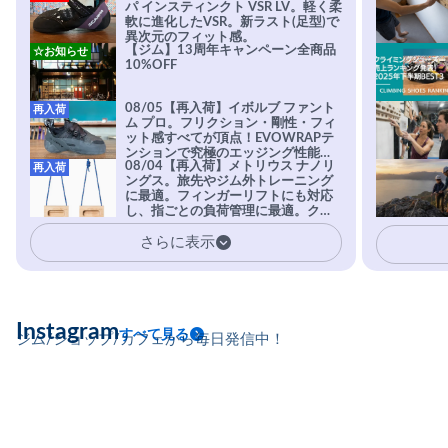
パ インスティンクト VSR LV。軽く柔
軟に進化したVSR。新ラスト(足型)で
異次元のフィット感。
【ジム】13周年キャンペーン全商品
☆お知らせ
10%OFF
08/05【再入荷】イボルブ ファント
再入荷
ム プロ。フリクション・剛性・フィ
ット感すべてが頂点！EVOWRAPテ
ンションで究極のエッジング性能を
08/04【再入荷】メトリウス ナノリ
再入荷
実現。進化系ラバーEvo-74はTRAX
ングス。旅先やジム外トレーニング
を凌駕する粘着力で極小ホールドに
に最適。フィンガーリフトにも対応
安心感。
し、指ごとの負荷管理に最適。クラ
イマーの指を本気で鍛えるギア。
さらに表示
Instagram
すべて見る
ジム/ショップ/カフェから毎日発信中！