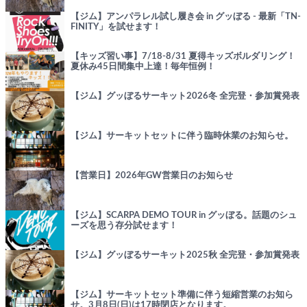
【ジム】アンパラレル試し履き会 in グッぼる - 最新「TN-
FINITY」を試せます！
【キッズ習い事】7/18-8/31 夏得キッズボルダリング！
夏休み45日間集中上達！毎年恒例！
【ジム】グッぼるサーキット2026冬 全完登・参加賞発表
【ジム】サーキットセットに伴う臨時休業のお知らせ。
【営業日】2026年GW営業日のお知らせ
【ジム】SCARPA DEMO TOUR in グッぼる。話題のシュ
ーズを思う存分試せます！
【ジム】グッぼるサーキット2025秋 全完登・参加賞発表
【ジム】サーキットセット準備に伴う短縮営業のお知ら
せ。3月8日(日)は17時閉店となります。