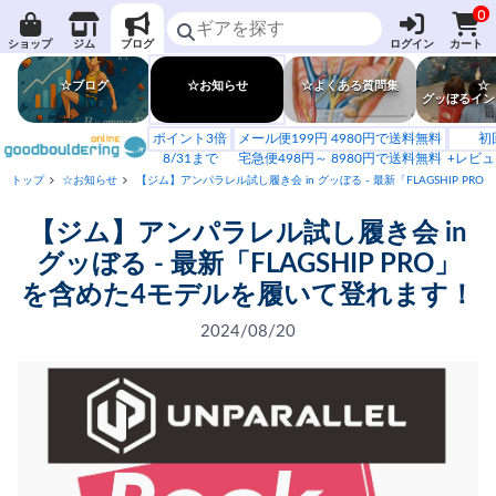
0
ショップ
ジム
ブログ
ログイン
カート
☆ブログ
☆お知らせ
☆よくある質問集
☆
グッぼるイン
ポイント3倍
メール便199円 4980円で送料無料
初
8/31まで
宅急便498円～ 8980円で送料無料
+レビュ
トップ
☆お知らせ
【ジム】アンパラレル試し履き会 in グッぼる - 最新「FLAGSHIP P
【ジム】アンパラレル試し履き会 in
グッぼる - 最新「FLAGSHIP PRO」
を含めた4モデルを履いて登れます！
2024/08/20