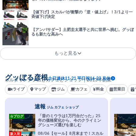
【値下げ】スカルパが衝撃の「逆・値上げ」！3/1より一
斉値下げ決定
【アンバサダー】土肥圭太選手と共に世界へ挑む。グッぼ
るも新たな高みへ
もっと見る
グッぼる彦根
土日連休11-21 平日祝16-23 月休
ボルダリングジムとカフェとショップ｜2013年創業
ライブ
マップ
ジム
カフェ
料金
営業日
速報
ジム カフェ ショップ
「昔のミウラは1万円台だった」25
☆ブログ
年の価格変化から、今のクライミン
グシューズ選びを楽しむ
08/06【セール】8月末まで！スカル
新入荷