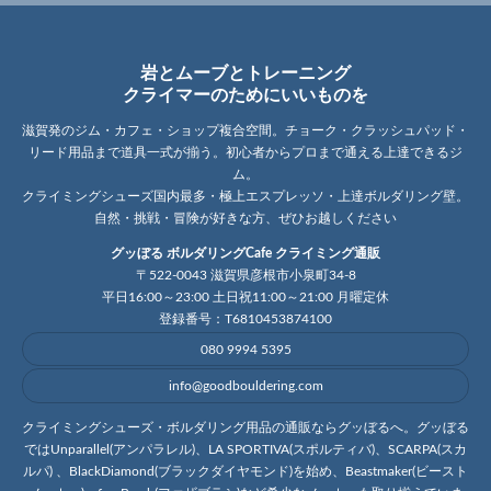
岩とムーブとトレーニング
クライマーのためにいいものを
滋賀発のジム・カフェ・ショップ複合空間。チョーク・クラッシュパッド・
リード用品まで道具一式が揃う。初心者からプロまで通える上達できるジ
ム。
クライミングシューズ国内最多・極上エスプレッソ・上達ボルダリング壁。
自然・挑戦・冒険が好きな方、ぜひお越しください
グッぼる ボルダリングCafe クライミング通販
〒522-0043 滋賀県彦根市小泉町34-8
平日16:00～23:00 土日祝11:00～21:00 月曜定休
登録番号：T6810453874100
080 9994 5395
info@goodbouldering.com
クライミングシューズ・ボルダリング用品の通販ならグッぼるへ。グッぼる
ではUnparallel(アンパラレル)、LA SPORTIVA(スポルティバ)、SCARPA(スカ
ルパ) 、BlackDiamond(ブラックダイヤモンド)を始め、Beastmaker(ビースト