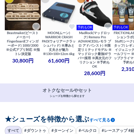
予約もOK
予約もOK
Beastmaker(ビースト
MOON(ムーン)
MadRock(マッドロッ
FRICTIONL
メーカー)
WARRIOR CRASH
ク) Remora Pro
ションラボ) S
Fingerboard(フィンガ
PAD(ウォリアークラッ
ADVANCED(レモラ プ
Stuff(シー
ーボード) 1000/2000
シュパッド) ※厚みと
ロ アドバンスト) ※限
タッフ) レギ
※公式アプリ対応 ※指
丈夫さが魅力
定リミテッドモデル ※
イジェニック
トレ決定版
※130×100×12cm 6kg
マッドロック最強XFラ
ールフリー 
バー採用 ※異次元のフ
ップクライマ
30,800円
61,600円
リクション ※予約も
予約も
OK
2,31
28,600円
オトクなセールやセット
シューズを特徴から探せます
★シューズを特徴から選ぶ
すべて見る
すべて
#ダウントゥ
#ターンイン
#ベルクロ
#レースアップ #