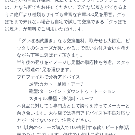
試履きからお悩み相談、見立てまで。クライミングシューズ
のことなら何でもお任せください。充分な試履きができるよ
うに他店より種類もサイズも豊富な在庫500足を用意。グッ
ぼるまで来れない場合も自宅で試して交換できる「グッぼる
試履き」が無料でご利用いただけます。
「グッぼる試履き」なら交換無料。取寄せも大歓迎。ピ
ッタリのシューズが見つかるまで長いお付き合いを考え
ながら丁寧に選ばせて頂きます。
半年後の登りをイメージし足型の順応性を考慮。スタッ
フが最適の1足を選びます。
プロファイルで分析アドバイス
足型:カカト・足幅・アーチ
靴型:ターンイン・ダウントゥ・トーション
スタイル:垂壁・強傾斜・ルーフ
不良品に対しても専門店として誇りを持ってメーカーと
向き合います。大型店では専門アドバイスや不良対応な
どが十分でないのでご注意ください。
1年以内のシューズ購入で10%割引する靴リピート割(店
頭のみ)もございます。価格でも他店に劣りません。