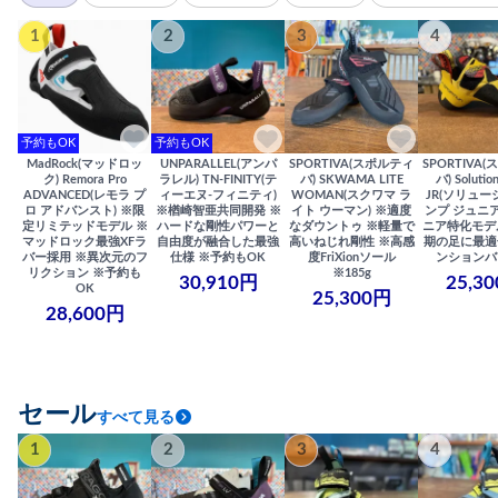
1
2
3
4
予約もOK
予約もOK
MadRock(マッドロッ
UNPARALLEL(アンパ
SPORTIVA(スポルティ
SPORTIVA
ク) Remora Pro
ラレル) TN-FINITY(テ
バ) SKWAMA LITE
バ) Solutio
ADVANCED(レモラ プ
ィーエヌ-フィニティ)
WOMAN(スクワマ ラ
JR(ソリュー
ロ アドバンスト) ※限
※楢崎智亜共同開発 ※
イト ウーマン) ※適度
ンプ ジュニア
定リミテッドモデル ※
ハードな剛性パワーと
なダウントゥ ※軽量で
ニア特化モデ
マッドロック最強XFラ
自由度が融合した最強
高いねじれ剛性 ※高感
期の足に最適
バー採用 ※異次元のフ
仕様 ※予約もOK
度FriXionソール
ンションバ
リクション ※予約も
※185g
30,910円
25,3
OK
25,300円
28,600円
セール
すべて見る
1
2
3
4