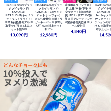
取寄もOK
取寄もOK
メール便
取寄もOK
BlackDiamond(ブラッ
BlackDiamond(ブラッ
瑞牆ボルダリングガイ
BlackDiam
クダイヤモンド)
クダイヤモンド)
ド 上巻/中巻/下巻 ※
クダイヤモ
CAMALOT
CAMALOT C4(キャメ
全巻セット割5%(宅急
CAMALOT 
ULTRALIGHT(キャメロ
ロット シーフォー)
便) ※32エリア2100課
Set(キャメロ
ットウルトラライト)
※10%軽量化 ※新トリ
題 ※再グレーディング
オフセット)
※革命的軽量モデル ※
ガーキーパー ※取寄せ
※室井登喜夫監修 ※メ
クションの可
取寄せも可 ※3本以上
も可 ※3本以上セット
ール便対応
げる ※取寄せ
セット割10%
割10%
本以上セット
4,840円
13,090円
12,980円
14,5