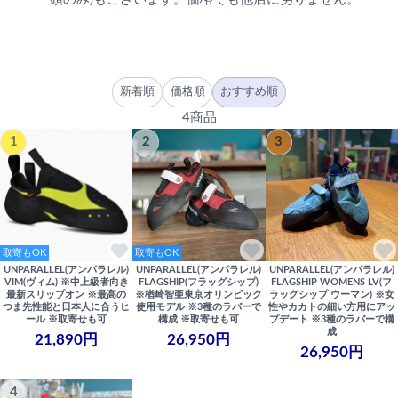
新着順
価格順
おすすめ順
4商品
1
2
3
取寄もOK
取寄もOK
UNPARALLEL(アンパラレル)
UNPARALLEL(アンパラレル)
UNPARALLEL(アンパラレル)
VIM(ヴィム) ※中上級者向き
FLAGSHIP(フラッグシップ)
FLAGSHIP WOMENS LV(フ
最新スリップオン ※最高の
※楢崎智亜東京オリンピック
ラッグシップ ウーマン) ※女
つま先性能と日本人に合うヒ
使用モデル ※3種のラバーで
性やカカトの細い方用にアッ
ール ※取寄せも可
構成 ※取寄せも可
プデート ※3種のラバーで構
成
21,890円
26,950円
26,950円
4