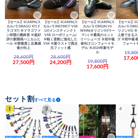
【セール】SCARPA(ス
【セール】SCARPA(ス
【セール】SCARPA(ス
【セール】SC
カルパ) DRAGO XT(ド
カルパ) INSTINCT VSR
カルパ) ORIGIN VS
カルパ) ORIG
ラゴ XT) ※ドラゴファ
LV(インスティンクト
WMN(オリジンVSウー
リジンVS) 
ン待望の最終形 ※超好
VSR ローボリューム)
マン) ※最高のエント
上達できる入
評の新開発ハニカムヒ
※軽く柔軟に進化した
リーシューズ ※初中級
ズ ※初中級
ール ※密着度と足裏感
VSR ※新ラストで異次
者向けコンフォートモ
フォート
覚が向上
元フィット感
デル ※2024年新モデ
19,8
ル
28,600円
28,600円
17,6
19,800円
27,500円
24,200円
17,600円
セット割
すべて見る
1
2
3
4