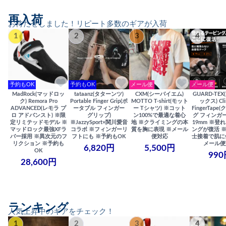
再入荷
お待たせしました！リピート多数のギアが入荷
1
2
3
4
予約もOK
予約もOK
メール便
メール便
MadRock(マッドロッ
tataanz(タターンツ)
CXM(シーバイエム)
GUARD-TE
ク) Remora Pro
Portable Finger Grip(ポ
MOTTO T-shirt(モット
ックス) Cli
ADVANCED(レモラ プ
ータブル フィンガー
ー Tシャツ) ※コット
FingerTap
ロ アドバンスト) ※限
グリップ)
ン100%で最適な着心
グ フィンガー
定リミテッドモデル ※
※JazzySport×関川愛音
地 ※クライミングの本
19mm ※登
マッドロック最強XFラ
コラボ ※フィンガーリ
質を胸に表現 ※メール
ングが復活 
バー採用 ※異次元のフ
フトにも ※予約もOK
便対応
士接着で肌に
リクション ※予約も
メール便
6,820円
5,500円
OK
990
28,600円
ランキング
人気上昇中のギアをチェック！
1
2
3
4