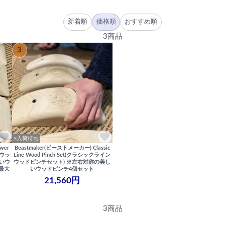
新着順
価格順
おすすめ順
3商品
3
×入荷待ち
wer
Beastmaker(ビーストメーカー) Classic
ンウッ
Line Wood Pinch Set(クラシックライン
しいウ
ウッドピンチセット) ※左右対称の美し
最大
いウッドピンチ4個セット
21,560円
3商品