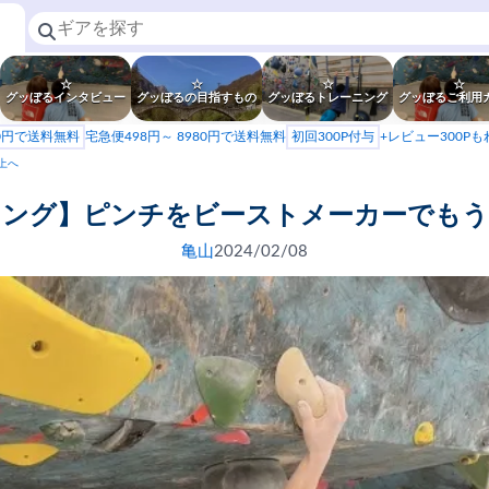
☆
☆
☆
☆
グッぼるインタビュー
グッぼるの目指すもの
グッぼるトレーニング
グッぼるご利用
80円で送料無料
宅急便498円～ 8980円で送料無料
初回300P付与
+レビュー300P
上へ
ニング】ピンチをビーストメーカーでもう
亀山
2024/02/08