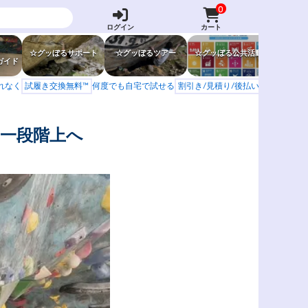
0
ログイン
カート
☆グッぼるサポート
☆グッぼるツアー
☆グッぼる公共活動
☆グッぼ
ガイド
もれなく
試履き交換無料™
何度でも自宅で試せる
割引き/見積り/後払い
学校 山岳会
一段階上へ