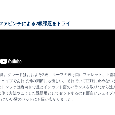
ファピンチによる2級課題をトライ
14番。グレードはおおよそ2級。ルーフの抜け口にフェレット、上
シェイプであれば指の関節にも優しい。それでいて正確に止めない
のトンファは縦向きで足とインカット面のバランスを取りながら進
に使う方法やこうした課題用としてセットするのも面白いシェイプ
えたかっこいい壁のセットにも幅が広がりました。