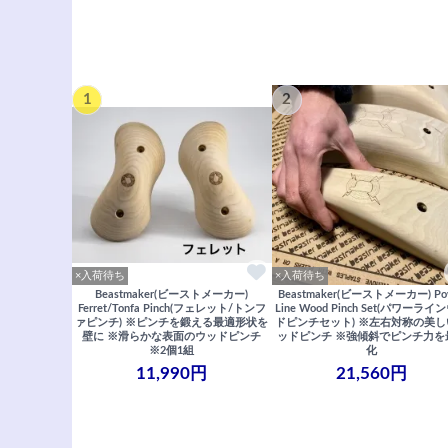
1
2
×入荷待ち
×入荷待ち
Beastmaker(ビーストメーカー)
Beastmaker(ビーストメーカー) Po
Ferret/Tonfa Pinch(フェレット/トンフ
Line Wood Pinch Set(パワーライ
ァピンチ) ※ピンチを鍛える最適形状を
ドピンチセット) ※左右対称の美
壁に ※滑らかな表面のウッドピンチ
ッドピンチ ※強傾斜でピンチ力を
※2個1組
化
11,990円
21,560円