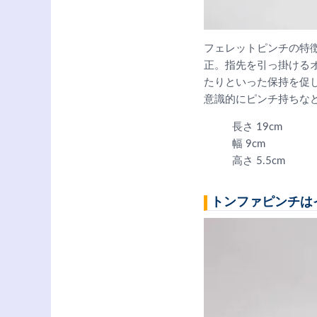
フェレットピンチの特
正。指先を引っ掛ける
たりといった保持を促
意識的にピンチ持ちな
長さ 19cm
幅 9cm
高さ 5.5cm
トンファピンチは