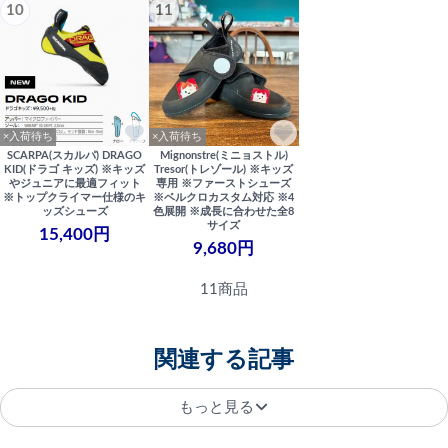
10
11
×入荷待ち
×入荷待ち
SCARPA(スカルパ) DRAGO
Mignonstre(ミニョストル)
KID(ドラゴ キッズ) ※キッズ
Tresor(トレゾール) ※キッズ
やジュニアに最適フィット
専用 ※ファーストシューズ
※トップクライマー仕様のキ
※ベルクロカスタム対応 ※4
ッズシューズ
色展開 ※成長に合わせた全8
サイズ
15,400円
9,680円
11商品
関連する記事
もっと見る