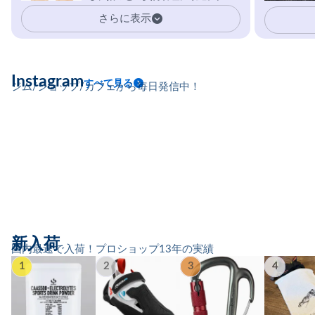
イマーの指を本気で鍛えるギア。
さらに表示
Instagram
すべて見る
ジム/ショップ/カフェから毎日発信中！
新入荷
国内最速で入荷！プロショップ13年の実績
1
2
3
4