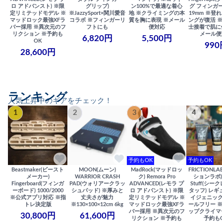
ロ アドバンスト) ※限
グリップ)
ン100%で最適な着心
グ フィンガー
定リミテッドモデル ※
※JazzySport×関川愛音
地 ※クライミングの本
19mm ※登
マッドロック最強XFラ
コラボ ※フィンガーリ
質を胸に表現 ※メール
ングが復活 
バー採用 ※異次元のフ
フトにも
便対応
士接着で肌に
リクション ※予約も
メール便
6,820円
5,500円
OK
990
28,600円
ランキング
人気上昇中のギアをチェック！
1
2
3
4
予約もOK
予約もOK
Beastmaker(ビースト
MOON(ムーン)
MadRock(マッドロッ
FRICTIONL
メーカー)
WARRIOR CRASH
ク) Remora Pro
ションラボ) S
Fingerboard(フィンガ
PAD(ウォリアークラッ
ADVANCED(レモラ プ
Stuff(シー
ーボード) 1000/2000
シュパッド) ※厚みと
ロ アドバンスト) ※限
タッフ) レギ
※公式アプリ対応 ※指
丈夫さが魅力
定リミテッドモデル ※
イジェニック
トレ決定版
※130×100×12cm 6kg
マッドロック最強XFラ
ールフリー 
バー採用 ※異次元のフ
ップクライマ
30,800円
61,600円
リクション ※予約も
予約も