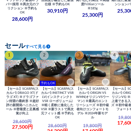
マッドロック最強XFラ
自由度が融合した最強
高いねじれ剛性 ※高感
期の足に最適
バー採用 ※異次元のフ
仕様 ※予約もOK
度FriXionソール
ンションバ
リクション ※予約も
※185g
30,910円
25,3
OK
25,300円
28,600円
セール
すべて見る
1
2
3
4
予約もOK
【セール】SCARPA(ス
【セール】SCARPA(ス
【セール】SCARPA(ス
【セール】SC
カルパ) DRAGO XT(ド
カルパ) INSTINCT VSR
カルパ) ORIGIN VS
カルパ) ORIG
ラゴ XT) ※ドラゴファ
LV(インスティンクト
WMN(オリジンVSウー
リジンVS) 
ン待望の最終形 ※超好
VSR ローボリューム)
マン) ※最高のエント
上達できる入
評の新開発ハニカムヒ
※軽く柔軟に進化した
リーシューズ ※初中級
ズ ※初中級
ール ※密着度と足裏感
VSR ※新ラストで異次
者向けコンフォートモ
フォート
覚が向上
元フィット感 ※予約も
デル ※2024年新モデ
19,8
OK
ル
28,600円
17,6
28,600円
19,800円
27,500円