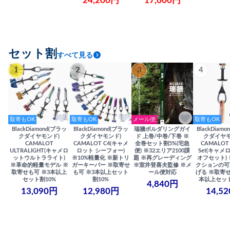
24,200円
17,600円
セット割
すべて見る
1
2
3
4
取寄もOK
取寄もOK
メール便
取寄もOK
BlackDiamond(ブラッ
BlackDiamond(ブラッ
瑞牆ボルダリングガイ
BlackDiam
クダイヤモンド)
クダイヤモンド)
ド 上巻/中巻/下巻 ※
クダイヤモ
CAMALOT
CAMALOT C4(キャメ
全巻セット割5%(宅急
CAMALOT 
ULTRALIGHT(キャメロ
ロット シーフォー)
便) ※32エリア2100課
Set(キャメロ
ットウルトラライト)
※10%軽量化 ※新トリ
題 ※再グレーディング
オフセット)
※革命的軽量モデル ※
ガーキーパー ※取寄せ
※室井登喜夫監修 ※メ
クションの可
取寄せも可 ※3本以上
も可 ※3本以上セット
ール便対応
げる ※取寄せ
セット割10%
割10%
本以上セット
4,840円
13,090円
12,980円
14,5