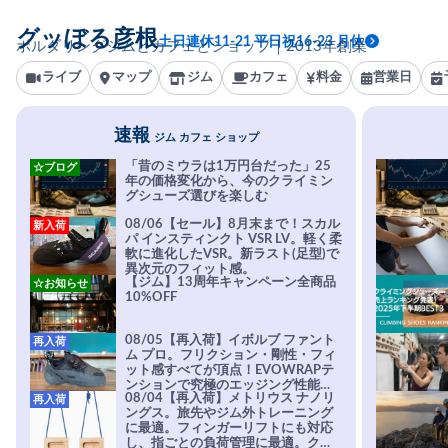
グッぼる彦根
土日連休11-21 平日祝16-23 月休
ボルダリングジムとカフェとショップ｜2013年創業
ライブ
マップ
ジム
カフェ
料金
営業日
速報
ジム カフェ ショップ
「昔のミウラは1万円台だった」25
☆ブログ
年の価格変化から、今のクライミン
グシューズ選びを楽しむ
08/06【セール】8月末まで！スカル
新入荷
パ インスティンクト VSR LV。軽く柔
軟に進化したVSR。新ラスト(足型)で
異次元のフィット感。
【ジム】13周年キャンペーン全商品
☆お知らせ
10%OFF
08/05【再入荷】イボルブ ファント
再入荷
ム プロ。フリクション・剛性・フィ
ット感すべてが頂点！EVOWRAPテ
ンションで究極のエッジング性能を
08/04【再入荷】メトリウス ナノリ
再入荷
実現。進化系ラバーEvo-74はTRAX
ングス。旅先やジム外トレーニング
を凌駕する粘着力で極小ホールドに
に最適。フィンガーリフトにも対応
安心感。
し、指ごとの負荷管理に最適。クラ