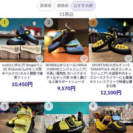
新着順
価格順
おすすめ順
11商品
1
2
3
evolv(イボルブ) Venga(ベン
BOREAL(ボリエール) NINJA
SPORTIVA(スポルティバ)
ガ) ※16cmからのキッズ用
JUNIOR(ニンジャジュニア)
TARANTULA JR(タランチュ
※ベルクロ+カカト調節で確
※高い通気性 ※ハイクオリ
ラジュニア) ※成長中のキッ
実フィット
ティなキッズ用 ※長く履け
ズユースクライマーにも最適
る上達サポートシューズ
※ストレスフリーで快適な履
10,450円
き心地
9,570円
12,100円
4
5
6