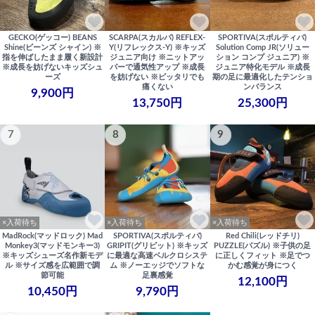
GECKO(ゲッコー) BEANS
SCARPA(スカルパ) REFLEX-
SPORTIVA(スポルティバ)
Shine(ビーンズ シャイン) ※
Y(リフレックス-Y) ※キッズ
Solution Comp JR(ソリュー
指を伸ばしたまま履く新設計
ジュニア向け ※ニットアッ
ション コンプ ジュニア) ※
※成長を妨げないキッズシュ
パーで通気性アップ ※成長
ジュニア特化モデル ※成長
ーズ
を妨げない ※ピッタリでも
期の足に最適化したテンショ
痛くない
ンバランス
9,900円
13,750円
25,300円
7
8
9
×入荷待ち
×入荷待ち
×入荷待ち
MadRock(マッドロック) Mad
SPORTIVA(スポルティバ)
Red Chili(レッドチリ)
Monkey3(マッドモンキー3)
GRIPIT(グリピット) ※キッズ
PUZZLE(パズル) ※子供の足
※キッズシューズ名作新モデ
に最適な高速ベルクロシステ
に正しくフィット ※足でつ
ル ※サイズ感を広範囲で調
ム ※ノーエッジでソフトな
かむ感覚が身につく
節可能
足裏感覚
12,100円
10,450円
9,790円