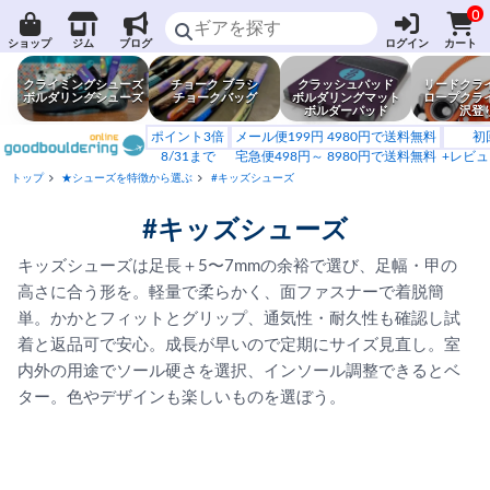
0
ショップ
ジム
ブログ
ログイン
カート
クライミングシューズ
チョーク ブラシ
クラッシュパッド
リードクラ
ボルダリングシューズ
チョークバッグ
ボルダリングマット
ロープクラ
ボルダーパッド
沢登
ポイント3倍
メール便199円 4980円で送料無料
初
8/31まで
宅急便498円～ 8980円で送料無料
+レビュ
トップ
★シューズを特徴から選ぶ
#キッズシューズ
#キッズシューズ
キッズシューズは足長＋5〜7mmの余裕で選び、足幅・甲の
高さに合う形を。軽量で柔らかく、面ファスナーで着脱簡
単。かかとフィットとグリップ、通気性・耐久性も確認し試
着と返品可で安心。成長が早いので定期にサイズ見直し。室
内外の用途でソール硬さを選択、インソール調整できるとベ
ター。色やデザインも楽しいものを選ぼう。