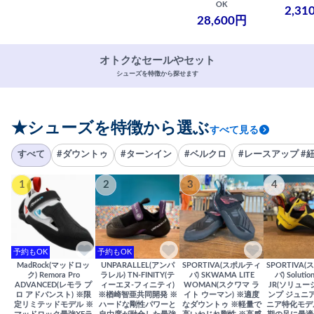
OK
2,31
28,600円
オトクなセールやセット
シューズを特徴から探せます
★シューズを特徴から選ぶ
すべて見る
すべて
#ダウントゥ
#ターンイン
#ベルクロ
#レースアップ #
1
2
3
4
予約もOK
予約もOK
MadRock(マッドロッ
UNPARALLEL(アンパ
SPORTIVA(スポルティ
SPORTIVA
ク) Remora Pro
ラレル) TN-FINITY(テ
バ) SKWAMA LITE
バ) Solutio
ADVANCED(レモラ プ
ィーエヌ-フィニティ)
WOMAN(スクワマ ラ
JR(ソリュー
ロ アドバンスト) ※限
※楢崎智亜共同開発 ※
イト ウーマン) ※適度
ンプ ジュニア
定リミテッドモデル ※
ハードな剛性パワーと
なダウントゥ ※軽量で
ニア特化モデ