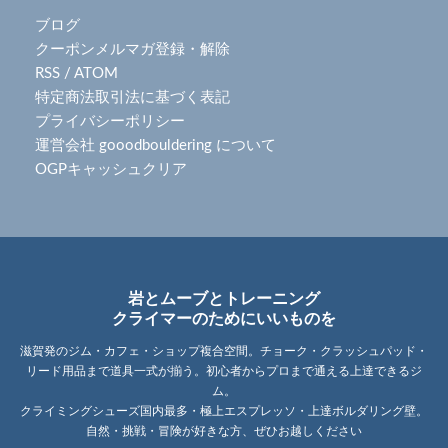
ブログ
クーポンメルマガ登録・解除
RSS
/
ATOM
特定商法取引法に基づく表記
プライバシーポリシー
運営会社 gooodbouldering について
OGPキャッシュクリア
岩とムーブとトレーニング
クライマーのためにいいものを
滋賀発のジム・カフェ・ショップ複合空間。チョーク・クラッシュパッド・
リード用品まで道具一式が揃う。初心者からプロまで通える上達できるジ
ム。
クライミングシューズ国内最多・極上エスプレッソ・上達ボルダリング壁。
自然・挑戦・冒険が好きな方、ぜひお越しください