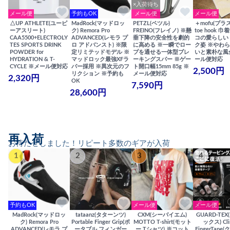
×入荷待ち
メール便
予約もOK
メール便
メール便
△UP ATHLETE(ユーピ
MadRock(マッドロッ
PETZL(ペツル)
＋mofu(プラ
ーアスリート)
ク) Remora Pro
FREINO(フレイノ) ※懸
toe hook 
CAA5500+ELECTROLY
ADVANCED(レモラ プ
垂下降の安全性を劇的
コの愛らしい
TES SPORTS DRINK
ロ アドバンスト) ※限
に高める ※一瞬でロー
ク姿 ※やわ
POWDER for
定リミテッドモデル ※
プを通せる一体型ブレ
いと素朴な風
HYDRATION & T-
マッドロック最強XFラ
ーキングスパー ※ゲー
ール便対応
CYCLE ※メール便対応
バー採用 ※異次元のフ
ト開口幅15mm 85g ※
2,500円
リクション ※予約も
メール便対応
2,320円
OK
7,590円
28,600円
再入荷
お待たせしました！リピート多数のギアが入荷
1
2
3
4
予約もOK
メール便
メール便
MadRock(マッドロッ
tataanz(タターンツ)
CXM(シーバイエム)
GUARD-TE
ク) Remora Pro
Portable Finger Grip(ポ
MOTTO T-shirt(モット
ックス) Cli
ADVANCED(レモラ プ
ータブル フィンガー
ー Tシャツ) ※コット
FingerTap