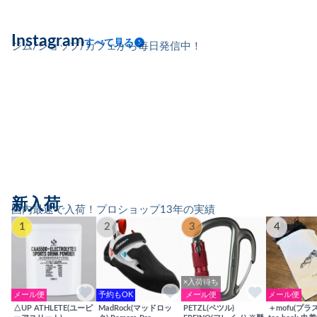
Instagram
すべて見る
ジム/ショップ/カフェから毎日発信中！
新入荷
国内最速で入荷！プロショップ13年の実績
1
2
3
4
×入荷待ち
メール便
予約もOK
メール便
メール便
△UP ATHLETE(ユーピ
MadRock(マッドロッ
PETZL(ペツル)
＋mofu(プラ