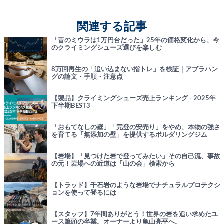
関連する記事
「昔のミウラは1万円台だった」25年の価格変化から、今
のクライミングシューズ選びを楽しむ
8万回再生の「追い込まない指トレ」を検証｜アブラハン
グの論文・手順・注意点
【製品】クライミングシューズ売上ランキング - 2025年
下半期BEST3
「おもてなしの壁」「完登の安売り」をやめ、本物の強さ
を育てる「無添加の壁」を提供するボルダリングジム
【岩場】「見つけた岩で登ってみたい」その自己流、事故
の元！岩場への近道は「山の会」検索から
【トラッド】千石岩のような岩場でナチュラルプロテクシ
ョンを使って登るには
【スタッフ】7年間ありがとう！世界の岩を追い求めたユ
ース筆頭の卒業。オーナーより亀山亮平へ。