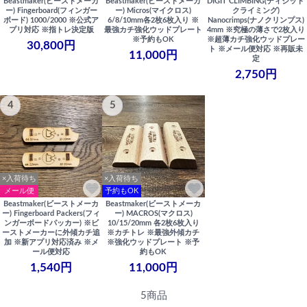
Beastmaker(ビーストメーカ
Beastmaker(ビーストメーカ
DIGIT CLIMBING(ディジット
ー) Fingerboard(フィンガー
ー) Micros(マイクロス)
クライミング)
ボード) 1000/2000 ※公式ア
6/8/10mm各2枚6枚入り ※
Nanocrimps(ナノクリンプス)
プリ対応 ※指トレ決定版
最強カチ強化ウッドプレート
4mm ※究極の薄さで2枚入り
※予約もOK
※超薄カチ強化ウッドプレー
30,800円
ト ※メール便対応 ※再販未
11,000円
定
2,750円
4
5
×入荷待ち
×入荷待ち
メール便
予約もOK
Beastmaker(ビーストメーカ
Beastmaker(ビーストメーカ
ー) Fingerboard Packers(フィ
ー) MACROS(マクロス)
ンガーボードパッカー) ※ビ
10/15/20mm 各2枚6枚入り
ーストメーカーに外傾カチ追
※カチトレ ※最強外傾カチ
加 ※新アプリ対応済み ※メ
※強化ウッドプレート ※予
ール便対応
約もOK
1,540円
11,000円
5商品