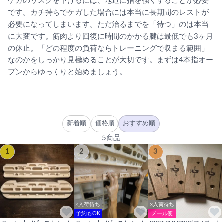
ケガのリスクを下げるには、地道に指を強くすることが必要
です。カチ持ちでケガした場合には本当に長期間のレストが
必要になってしまいます。ただ治るまでを「待つ」のは本当
に大変です。筋肉より回復に時間のかかる腱は最低でも3ヶ月
の休止。「どの程度の負荷ならトレーニングで収まる範囲」
なのかをしっかり見極めることが大切です。まずは4本指オー
プンからゆっくりと始めましょう。
新着順
価格順
おすすめ順
5商品
1
2
3
×入荷待ち
×入荷待ち
予約もOK
メール便