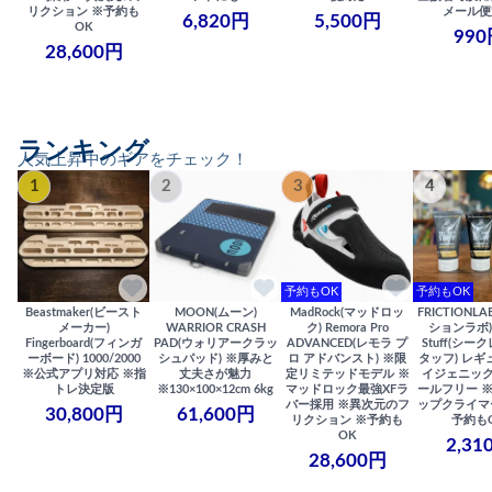
リクション ※予約も
メール便
6,820円
5,500円
OK
990
28,600円
ランキング
人気上昇中のギアをチェック！
1
2
3
4
予約もOK
予約もOK
Beastmaker(ビースト
MOON(ムーン)
MadRock(マッドロッ
FRICTIONL
メーカー)
WARRIOR CRASH
ク) Remora Pro
ションラボ) S
Fingerboard(フィンガ
PAD(ウォリアークラッ
ADVANCED(レモラ プ
Stuff(シー
ーボード) 1000/2000
シュパッド) ※厚みと
ロ アドバンスト) ※限
タッフ) レギ
※公式アプリ対応 ※指
丈夫さが魅力
定リミテッドモデル ※
イジェニック
トレ決定版
※130×100×12cm 6kg
マッドロック最強XFラ
ールフリー 
バー採用 ※異次元のフ
ップクライマ
30,800円
61,600円
リクション ※予約も
予約も
OK
2,31
28,600円