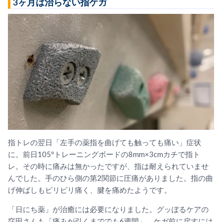
3ヶ月は治らない指ケガ
指トレの翌日「左手の薬指を曲げても触っても痛い」症状
に。前日105°トレーニングボードの8mm×3cmカチで指ト
レ。その時に痛みは無かったですが、指は耐えられていませ
んでした。手のひら側の第2関節に圧痛がありました。指の曲
げ伸ばしもピリピリ痛く、腱を痛めたようです。
「日にち薬」が治癒には必要になりました。グッぼるケアの
窪田さんも「痛みが引くまででも6週間」、ケガ前に戻すには