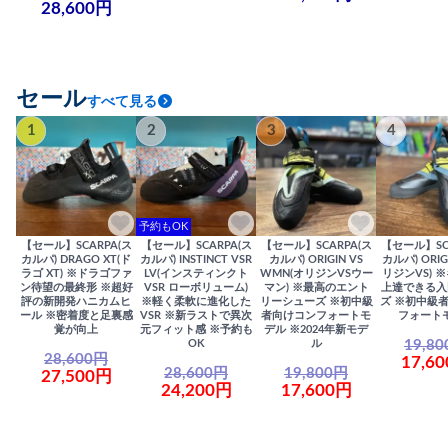
28,600円
セール
すべて見る
1
2
3
4
予約もOK
【セール】SCARPA(ス
【セール】SCARPA(ス
【セール】SCARPA(ス
【セール】SC
カルパ) DRAGO XT(ド
カルパ) INSTINCT VSR
カルパ) ORIGIN VS
カルパ) ORIG
ラゴ XT) ※ドラゴファ
LV(インスティンクト
WMN(オリジンVSウー
リジンVS) 
ン待望の最終形 ※超好
VSR ローボリューム)
マン) ※最高のエント
上達できる入
評の新開発ハニカムヒ
※軽く柔軟に進化した
リーシューズ ※初中級
ズ ※初中級
ール ※密着度と足裏感
VSR ※新ラストで異次
者向けコンフォートモ
フォート
覚が向上
元フィット感 ※予約も
デル ※2024年新モデ
19,8
OK
ル
28,600円
17,6
28,600円
19,800円
27,500円
24,200円
17,600円