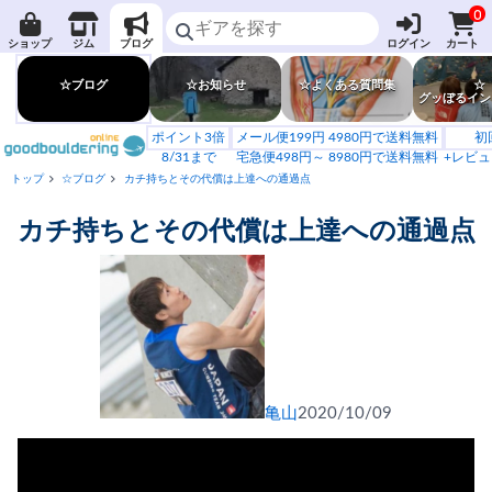
0
ショップ
ジム
ブログ
ログイン
カート
☆ブログ
☆お知らせ
☆よくある質問集
☆
グッぼるイン
ポイント3倍
メール便199円 4980円で送料無料
初
8/31まで
宅急便498円～ 8980円で送料無料
+レビュ
トップ
☆ブログ
カチ持ちとその代償は上達への通過点
カチ持ちとその代償は上達への通過点
亀山
2020/10/09