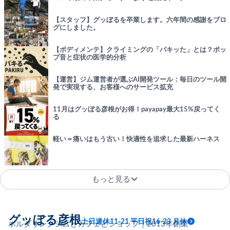
【スタッフ】グッぼるを卒業します。六年間の感謝をブロ
グにしました。
【ボディメンテ】クライミングの「パキッた」とは？ポッ
プ音と症状の医学的分析
【運営】ジム運営者が選ぶAI開発ツール：毎日のツール開
発で実現する、お客様へのサービス拡充
11月はグッぼる彦根がお得！payapay最大15%戻ってく
る
軽い＝痛いはもう古い！快適性を追求した最新ハーネス
もっと見る
グッぼる彦根
土日連休11-21 平日祝16-23 月休
ボルダリングジムとカフェとショップ｜2013年創業