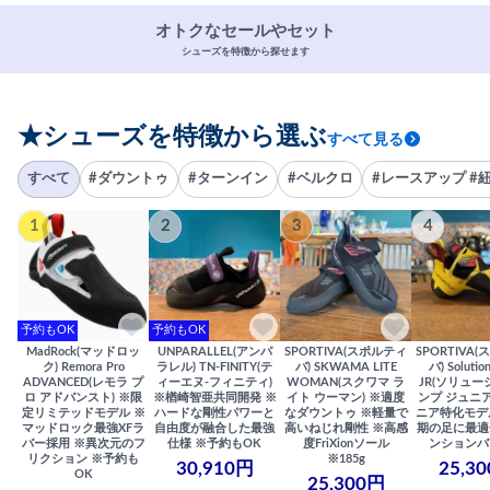
オトクなセールやセット
シューズを特徴から探せます
★シューズを特徴から選ぶ
すべて見る
すべて
#ダウントゥ
#ターンイン
#ベルクロ
#レースアップ #
1
2
3
4
予約もOK
予約もOK
MadRock(マッドロッ
UNPARALLEL(アンパ
SPORTIVA(スポルティ
SPORTIVA
ク) Remora Pro
ラレル) TN-FINITY(テ
バ) SKWAMA LITE
バ) Solutio
ADVANCED(レモラ プ
ィーエヌ-フィニティ)
WOMAN(スクワマ ラ
JR(ソリュー
ロ アドバンスト) ※限
※楢崎智亜共同開発 ※
イト ウーマン) ※適度
ンプ ジュニア
定リミテッドモデル ※
ハードな剛性パワーと
なダウントゥ ※軽量で
ニア特化モデ
マッドロック最強XFラ
自由度が融合した最強
高いねじれ剛性 ※高感
期の足に最適
バー採用 ※異次元のフ
仕様 ※予約もOK
度FriXionソール
ンションバ
リクション ※予約も
※185g
30,910円
25,3
OK
25,300円