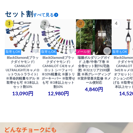
セット割
すべて見る
1
2
3
4
取寄もOK
取寄もOK
メール便
取寄もOK
BlackDiamond(ブラッ
BlackDiamond(ブラッ
瑞牆ボルダリングガイ
BlackDiam
クダイヤモンド)
クダイヤモンド)
ド 上巻/中巻/下巻 ※
クダイヤモ
CAMALOT
CAMALOT C4(キャメ
全巻セット割5%(宅急
CAMALOT 
ULTRALIGHT(キャメロ
ロット シーフォー)
便) ※32エリア2100課
Set(キャメロ
ットウルトラライト)
※10%軽量化 ※新トリ
題 ※再グレーディング
オフセット)
※革命的軽量モデル ※
ガーキーパー ※取寄せ
※室井登喜夫監修 ※メ
クションの可
取寄せも可 ※3本以上
も可 ※3本以上セット
ール便対応
げる ※取寄せ
セット割10%
割10%
本以上セット
4,840円
13,090円
12,980円
14,5