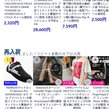
ーアスリート)
ク) Remora Pro
FREINO(フレイノ) ※懸
toe hook 
CAA5500+ELECTROLY
ADVANCED(レモラ プ
垂下降の安全性を劇的
コの愛らしい
TES SPORTS DRINK
ロ アドバンスト) ※限
に高める ※一瞬でロー
ク姿 ※やわ
POWDER for
定リミテッドモデル ※
プを通せる一体型ブレ
いと素朴な風
HYDRATION & T-
マッドロック最強XFラ
ーキングスパー ※ゲー
ール便対応
CYCLE ※メール便対応
バー採用 ※異次元のフ
ト開口幅15mm 85g ※
2,500円
リクション ※予約も
メール便対応
2,320円
OK
7,590円
28,600円
再入荷
お待たせしました！リピート多数のギアが入荷
1
2
3
4
予約もOK
メール便
メール便
MadRock(マッドロッ
tataanz(タターンツ)
CXM(シーバイエム)
GUARD-TE
ク) Remora Pro
Portable Finger Grip(ポ
MOTTO T-shirt(モット
ックス) Cli
ADVANCED(レモラ プ
ータブル フィンガー
ー Tシャツ) ※コット
FingerTap
ロ アドバンスト) ※限
グリップ)
ン100%で最適な着心
グ フィンガー
定リミテッドモデル ※
※JazzySport×関川愛音
地 ※クライミングの本
19mm ※登
マッドロック最強XFラ
コラボ ※フィンガーリ
質を胸に表現 ※メール
ングが復活 
バー採用 ※異次元のフ
フトにも
便対応
士接着で肌に