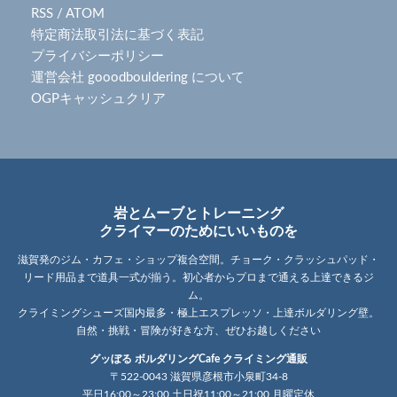
RSS
/
ATOM
特定商法取引法に基づく表記
プライバシーポリシー
運営会社 gooodbouldering について
OGPキャッシュクリア
岩とムーブとトレーニング
クライマーのためにいいものを
滋賀発のジム・カフェ・ショップ複合空間。チョーク・クラッシュパッド・
リード用品まで道具一式が揃う。初心者からプロまで通える上達できるジ
ム。
クライミングシューズ国内最多・極上エスプレッソ・上達ボルダリング壁。
自然・挑戦・冒険が好きな方、ぜひお越しください
グッぼる ボルダリングCafe クライミング通販
〒522-0043 滋賀県彦根市小泉町34-8
平日16:00～23:00 土日祝11:00～21:00 月曜定休