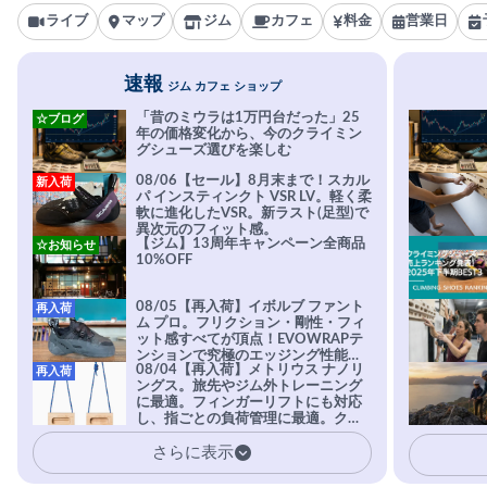
ライブ
マップ
ジム
カフェ
料金
営業日
速報
ジム カフェ ショップ
「昔のミウラは1万円台だった」25
☆ブログ
年の価格変化から、今のクライミン
グシューズ選びを楽しむ
08/06【セール】8月末まで！スカル
新入荷
パ インスティンクト VSR LV。軽く柔
軟に進化したVSR。新ラスト(足型)で
異次元のフィット感。
【ジム】13周年キャンペーン全商品
☆お知らせ
10%OFF
08/05【再入荷】イボルブ ファント
再入荷
ム プロ。フリクション・剛性・フィ
ット感すべてが頂点！EVOWRAPテ
ンションで究極のエッジング性能を
08/04【再入荷】メトリウス ナノリ
再入荷
実現。進化系ラバーEvo-74はTRAX
ングス。旅先やジム外トレーニング
を凌駕する粘着力で極小ホールドに
に最適。フィンガーリフトにも対応
安心感。
し、指ごとの負荷管理に最適。クラ
イマーの指を本気で鍛えるギア。
さらに表示