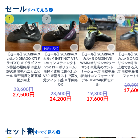
セール
すべて見る
1
2
3
4
予約もOK
【セール】SCARPA(ス
【セール】SCARPA(ス
【セール】SCARPA(ス
【セール】SC
カルパ) DRAGO XT(ド
カルパ) INSTINCT VSR
カルパ) ORIGIN VS
カルパ) ORIG
ラゴ XT) ※ドラゴファ
LV(インスティンクト
WMN(オリジンVSウー
リジンVS) 
ン待望の最終形 ※超好
VSR ローボリューム)
マン) ※最高のエント
上達できる入
評の新開発ハニカムヒ
※軽く柔軟に進化した
リーシューズ ※初中級
ズ ※初中級
ール ※密着度と足裏感
VSR ※新ラストで異次
者向けコンフォートモ
フォート
覚が向上
元フィット感 ※予約も
デル ※2024年新モデ
19,8
OK
ル
28,600円
17,6
28,600円
19,800円
27,500円
24,200円
17,600円
セット割
すべて見る