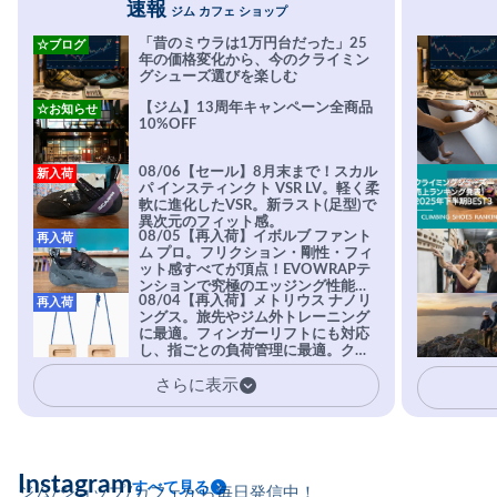
速報
ジム カフェ ショップ
「昔のミウラは1万円台だった」25
☆ブログ
年の価格変化から、今のクライミン
グシューズ選びを楽しむ
【ジム】13周年キャンペーン全商品
☆お知らせ
10%OFF
08/06【セール】8月末まで！スカル
新入荷
パ インスティンクト VSR LV。軽く柔
軟に進化したVSR。新ラスト(足型)で
異次元のフィット感。
08/05【再入荷】イボルブ ファント
再入荷
ム プロ。フリクション・剛性・フィ
ット感すべてが頂点！EVOWRAPテ
ンションで究極のエッジング性能を
08/04【再入荷】メトリウス ナノリ
再入荷
実現。進化系ラバーEvo-74はTRAX
ングス。旅先やジム外トレーニング
を凌駕する粘着力で極小ホールドに
に最適。フィンガーリフトにも対応
安心感。
し、指ごとの負荷管理に最適。クラ
イマーの指を本気で鍛えるギア。
さらに表示
Instagram
すべて見る
ジム/ショップ/カフェから毎日発信中！