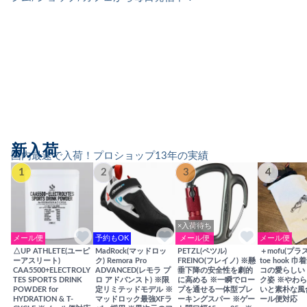
新入荷
国内最速で入荷！プロショップ13年の実績
1
2
3
4
×入荷待ち
メール便
予約もOK
メール便
メール便
△UP ATHLETE(ユーピ
MadRock(マッドロッ
PETZL(ペツル)
＋mofu(プラ
ーアスリート)
ク) Remora Pro
FREINO(フレイノ) ※懸
toe hook 
CAA5500+ELECTROLY
ADVANCED(レモラ プ
垂下降の安全性を劇的
コの愛らしい
TES SPORTS DRINK
ロ アドバンスト) ※限
に高める ※一瞬でロー
ク姿 ※やわ
POWDER for
定リミテッドモデル ※
プを通せる一体型ブレ
いと素朴な風
HYDRATION & T-
マッドロック最強XFラ
ーキングスパー ※ゲー
ール便対応