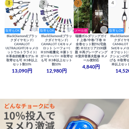
1
2
3
4
取寄もOK
取寄もOK
メール便
取寄もOK
BlackDiamond(ブラッ
BlackDiamond(ブラッ
瑞牆ボルダリングガイ
BlackDiam
クダイヤモンド)
クダイヤモンド)
ド 上巻/中巻/下巻 ※
クダイヤモ
CAMALOT
CAMALOT C4(キャメ
全巻セット割5%(宅急
CAMALOT 
ULTRALIGHT(キャメロ
ロット シーフォー)
便) ※32エリア2100課
Set(キャメロ
ットウルトラライト)
※10%軽量化 ※新トリ
題 ※再グレーディング
オフセット)
※革命的軽量モデル ※
ガーキーパー ※取寄せ
※室井登喜夫監修 ※メ
クションの可
取寄せも可 ※3本以上
も可 ※3本以上セット
ール便対応
げる ※取寄せ
セット割10%
割10%
本以上セット
4,840円
13,090円
12,980円
14,5