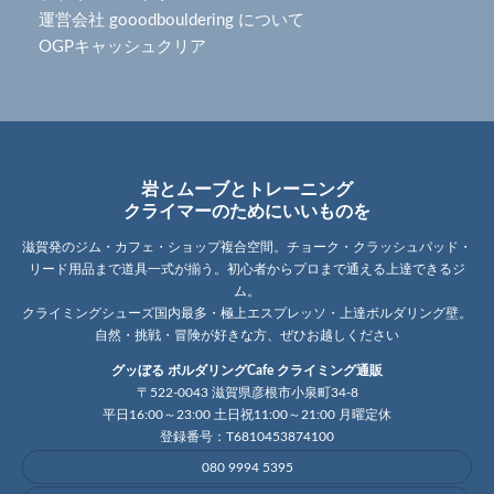
運営会社 gooodbouldering について
OGPキャッシュクリア
岩とムーブとトレーニング
クライマーのためにいいものを
滋賀発のジム・カフェ・ショップ複合空間。チョーク・クラッシュパッド・
リード用品まで道具一式が揃う。初心者からプロまで通える上達できるジ
ム。
クライミングシューズ国内最多・極上エスプレッソ・上達ボルダリング壁。
自然・挑戦・冒険が好きな方、ぜひお越しください
グッぼる ボルダリングCafe クライミング通販
〒522-0043 滋賀県彦根市小泉町34-8
平日16:00～23:00 土日祝11:00～21:00 月曜定休
登録番号：T6810453874100
080 9994 5395