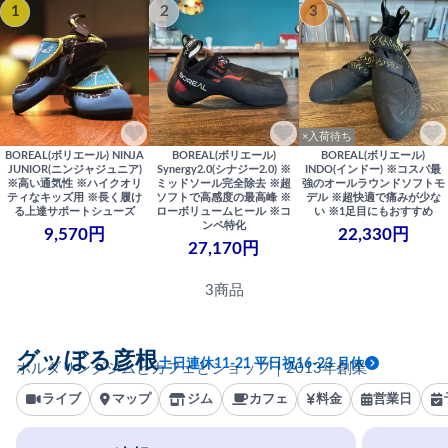
1
2
3
×入荷待ち
BOREAL(ボリエール) NINJA
BOREAL(ボリエール)
BOREAL(ボリエール)
JUNIOR(ニンジャジュニア)
Synergy2.0(シナジー2.0) ※
INDO(インドー) ※コスパ最
※高い通気性 ※ハイクオリ
ミッドソール完全除去 ※超
強のオールラウンドソフトモ
ティなキッズ用 ※長く履け
ソフトで高感度の最高峰 ※
デル ※超快適で痛みが少な
る上達サポートシューズ
ローボリュームヒール ※コ
い ※1足目にもおすすめ
ンペ特化
9,570円
22,330円
27,170円
3商品
グッぼる彦根
土日連休11-21 平日祝16-23 月休
ボルダリングジムとカフェとショップ｜2013年創業
ライブ
マップ
ジム
カフェ
料金
営業日