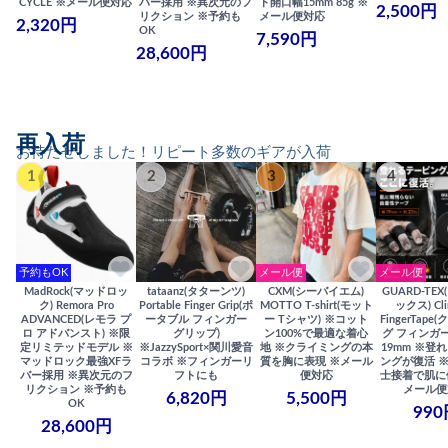
CYCLE ※メール便対応
バー採用 ※異次元のフ
ト開口幅15mm 85g ※
2,500円
リクション ※予約も
メール便対応
2,320円
OK
7,590円
28,600円
再入荷
お待たせしました！リピート多数のギアが入荷
1
2
3
4
予約もOK
メール便
メール便
MadRock(マッドロッ
tataanz(タターンツ)
CXM(シーバイエム)
GUARD-TE
ク) Remora Pro
Portable Finger Grip(ポ
MOTTO T-shirt(モット
ックス) Cli
ADVANCED(レモラ プ
ータブル フィンガー
ー Tシャツ) ※コット
FingerTap
ロ アドバンスト) ※限
グリップ)
ン100%で最適な着心
グ フィンガー
定リミテッドモデル ※
※JazzySport×関川愛音
地 ※クライミングの本
19mm ※登
マッドロック最強XFラ
コラボ ※フィンガーリ
質を胸に表現 ※メール
ングが復活 
バー採用 ※異次元のフ
フトにも
便対応
士接着で肌に
リクション ※予約も
メール便
6,820円
5,500円
OK
990
28,600円