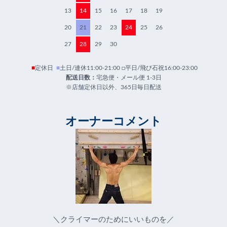
13
14
15
16
17
18
19
20
21
22
23
24
25
26
27
28
29
30
■
定休日
■
土日/連休11:00-21:00 □平日/飛び石祝16:00-23:00
配送日数：
宅急便・メール便 1-3日
※店舗定休日以外、365日毎日配送
オーナーコメント
＼クライマーのためにいいものを／