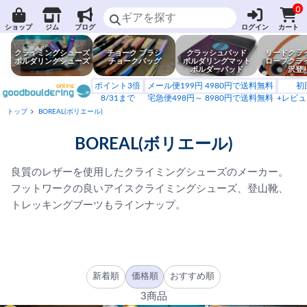
0
ショップ
ジム
ブログ
ログイン
カート
クライミングシューズ
チョーク ブラシ
クラッシュパッド
リードクラ
ボルダリングシューズ
チョークバッグ
ボルダリングマット
ロープクラ
ボルダーパッド
沢登
ポイント3倍
メール便199円 4980円で送料無料
初
8/31まで
宅急便498円～ 8980円で送料無料
+レビュ
トップ
BOREAL(ボリエール)
BOREAL(ボリエール)
良質のレザーを使用したクライミングシューズのメーカー。
フットワークの良いアイスクライミングシューズ、登山靴、
トレッキングブーツもラインナップ。
新着順
価格順
おすすめ順
3商品