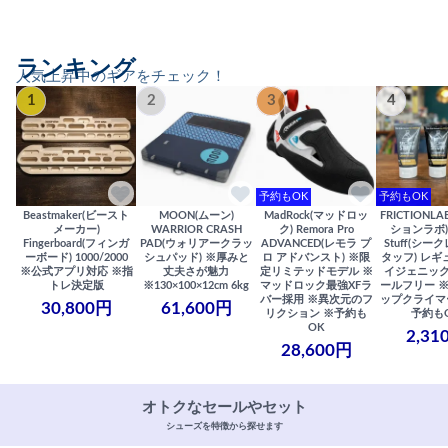
ランキング
人気上昇中のギアをチェック！
1
2
3
4
予約もOK
予約もOK
Beastmaker(ビースト
MOON(ムーン)
MadRock(マッドロッ
FRICTIONL
メーカー)
WARRIOR CRASH
ク) Remora Pro
ションラボ) S
Fingerboard(フィンガ
PAD(ウォリアークラッ
ADVANCED(レモラ プ
Stuff(シー
ーボード) 1000/2000
シュパッド) ※厚みと
ロ アドバンスト) ※限
タッフ) レギ
※公式アプリ対応 ※指
丈夫さが魅力
定リミテッドモデル ※
イジェニック
トレ決定版
※130×100×12cm 6kg
マッドロック最強XFラ
ールフリー 
バー採用 ※異次元のフ
ップクライマ
30,800円
61,600円
リクション ※予約も
予約も
OK
2,31
28,600円
オトクなセールやセット
シューズを特徴から探せます