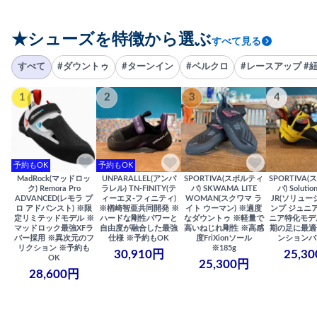
★シューズを特徴から選ぶ
すべて見る
すべて
#ダウントゥ
#ターンイン
#ベルクロ
#レースアップ #
1
2
3
4
予約もOK
予約もOK
MadRock(マッドロッ
UNPARALLEL(アンパ
SPORTIVA(スポルティ
SPORTIVA
ク) Remora Pro
ラレル) TN-FINITY(テ
バ) SKWAMA LITE
バ) Solutio
ADVANCED(レモラ プ
ィーエヌ-フィニティ)
WOMAN(スクワマ ラ
JR(ソリュー
ロ アドバンスト) ※限
※楢崎智亜共同開発 ※
イト ウーマン) ※適度
ンプ ジュニア
定リミテッドモデル ※
ハードな剛性パワーと
なダウントゥ ※軽量で
ニア特化モデ
マッドロック最強XFラ
自由度が融合した最強
高いねじれ剛性 ※高感
期の足に最適
バー採用 ※異次元のフ
仕様 ※予約もOK
度FriXionソール
ンションバ
リクション ※予約も
※185g
30,910円
25,3
OK
25,300円
28,600円